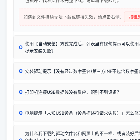
包损坏，代表文件未完整下载，请重新下载即可。
如遇到文件持续无法下载或链接失效，请点击右侧：
报错反
使用【自动安装】方式完成后，列表里有绿勾提示可以使用
Q
提示安装失败？
无需担心，这是正常现象。
Q
安装驱动提示【没有经过数字签名/第三方INF不包含数字
由于本站驱动包集成了32位和64位驱动，自动安装程序在运
数，并只安装与系统相匹配的那一部分：
Windows较新版本系统强制校验驱动的安全数字签名。部分
Q
往往会弹出此类提示。
打印机连接USB数据线没有反应、识别不到设备？
：代表与您当
✔ 可以使用了
动已安装成功。
🛡️ 本站驱动均经过严格签名。但由于微软系统安全限制，
部
请对照本站安装器左侧的图示进行排查：
：代表与本机系
✘ 安装失败
系统（如 Win10/Win11 最新版）已彻底不再识别老旧驱动的
Q
电脑提示「未知USB设备（设备描述符请求失败）」怎么修
首先确认打印机电源已开启，USB数据线两端已完全插紧；
（被自动跳过），并不影响正
致安装失败。请尝试以下方案：
若使用的是台式机，请优先插到电脑机箱的
后置原生USB接
结论：只要窗口里出现了任意一
出现该报错说明电脑读取不到打印机硬件信息。这通常和驱动
该报错是因为老款打印机官方使用的是旧版签名，新版 Win10/W
供电不足极易导致识别失败）；
窗口去打印测试即可。
为什么我下载的驱动文件名和网页上的不一样、或者装好后
查硬件连接：
容，而非文件安全性问题。
排除线材松动后，可尝试更换一条USB数据线，或在设备管