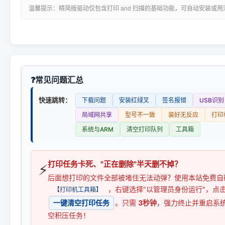
温馨提示：精简版驱动仅包含打印 and 扫描的基础功能，可自动安装或
常见问题汇总
快速跳转：
下载问题
安装红绿叉
签名报错
USB识别
局域网共享
型号不一致
装好无反应
打印
系统与ARM
清空打印队列
工具箱
打印任务卡死、"正在删除"半天删不掉？
⚡
后面想打印的文件全部被堵住无法动弹？使用本站免费自
，右键选择"以管理员身份运行"，点
【打印机工具箱】
一键清空打印任务
。只需
3秒钟
，强力终止并重启系
空积压任务！