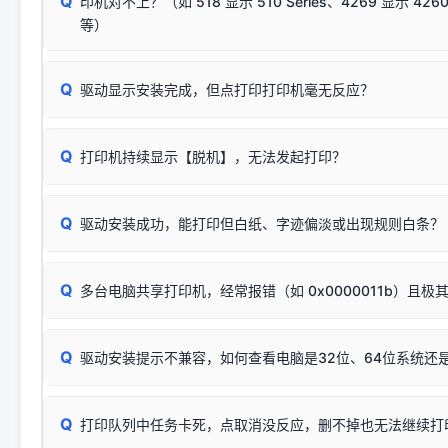
Q
印机对不上？（如 518 显示 510 Series、4269 显示 4260
将USB数据线两端全部拔下，重新插紧；
临时解决方案：
关闭系统驱动强制签名完整步骤
安装完成后可打印Windows系统测试页确认连通，参考：
如何打
硬件改动】刷新硬件列表。
等）
台式电脑请务必插在机箱后置USB插口，切勿使用前置插口
页图文教程
（提醒：此方式仅在安装老款驱动时临时开启，日常正常使用无需
关闭打印机电源，等待约5秒后重新开机，让系统重新握手
🟢 放心：这是正常匹配的官方驱动，通常可以顺利安装与
验。）
Q
驱动显示安装完成，但点打印打印机毫无反应？
尝试更换一条带双磁环屏蔽的优质打印线，劣质或老化的线
这是打印机行业普遍采用的**官方命名规则**。因为品牌商在
因。
配置稍有不同，但内部核心芯片和打印功能基本一致**的几十
建议通过简易自检，快速划分排查范围：
系列"。
若进行上述操作后依然无效，可能为打印机主板接口故障。详
Q
打印机持续显示【脱机】，无法发起打印？
观察打印机指示灯：
🟢 绿灯常亮
通常代表机器处于正常
USB设备简易修复教程
为了提高开发和维护效率，官方只会为该系列发布**一套通用的
或
🟡 黄灯
闪烁/常亮，一般表示缺纸、卡纸或耗材未能
时，通常会采用这个系列中的**基础款型号**，或者在尾部加
简单尝试：关闭打印机电源，重启电脑，重新插拔机箱后置原
识。
Q
进行简易复印测试（限一体机）：掀开扫描仪盖板，原稿朝
驱动安装成功，能打印但白纸、字迹偏淡或出现规则白条？
进入系统打印队列，点击顶部「打印机」菜单，检查并
取消
按下带有复印标识
的按键测试。
机」
选项；
此现象通常与驱动无关，大多为耗材或硬件故障，请优先进行机
✅ 复印正常 = 打印机硬件良好。故障通常出在电脑驱动、
📌 行业常见典型例子（它们共用同一个官方驱动包）：
若打印任务堆积卡死，可尝试使用本站免费工具箱，一键修
Q
断：
多台电脑共享打印机，经常报错（如 0x0000011b）且极
上；
惠普 (HP)
完整图文修复指导：
打印机显示脱机一键修复教程
❌ 复印无反应/打印白纸 = 打印机本身存在硬件故障。重
机身自检或复印同样不正常：激光机可能碳粉耗尽、硒鼓寿
：
HP Smart Tank 511、515、516、518
等属于同系列
Windows安全补丁更新后，极易导致局域网USB共享模式下报错 `0
系售后或商家。
能墨盒干涸、喷头堵塞。
显示为
HP Smart Tank 510 Series
.
Q
频繁脱机。
驱动安装提示不兼容，如何查看电脑是32位、64位系统还是
分步排查方案：
驱动装好无法打印完整排查方案
机身单独测试一切正常，唯独电脑打印时出现异常：需重新检测 
：
HP DeskJet 2131、2132、2138
等属于同系列，官方
✅ 建议首先自查：打印机本身是否支持WiFi/无线或有线
试页、端口或驱动配置。
为
HP DeskJet 2130 Series
.
式最稳定）
在键盘上同时按下
+
Win
P
Q
爱普生 (Epson)
打印队列中任务卡死，点取消没反应，删不掉也无法继续打
一键打开系统属性，即可查看
如果您需要选购更换硒鼓或墨盒等，可点击右侧链接查看。微薄
检查机身背面，是否配有 RJ45 网络接口；