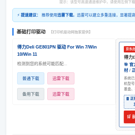
提示：该型号高速通道维护中，请使用左侧下
⚡
提速建议：
推荐使用
迅雷下载
。迅雷可以建立多重连接，显著提
基础打印驱动
【打印机驱动网独家提供】
得力Deli GE801PN 驱动 For Win 7/Win
京东
10/Win 11
得力De
检测到您的系统可能匹配...
🎯 
材 /
普通下载
迅雷下载
系统已
机型号
墨盒、
备用下载
迅雷下载
🧾 
🛒