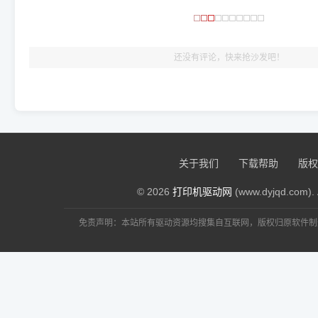
🎯 检验标准：只要驱动顺利装完，设备管理器内没有黄色感叹
出纸，就说明已经完美兼容，无需纠结显示名称上的细微差别
还没有评论，快来抢沙发吧！
关于我们
下载帮助
版权
© 2026
打印机驱动网
(www.dyjqd.com). 
免责声明：本站所有驱动资源均搜集自互联网，版权归原软件制