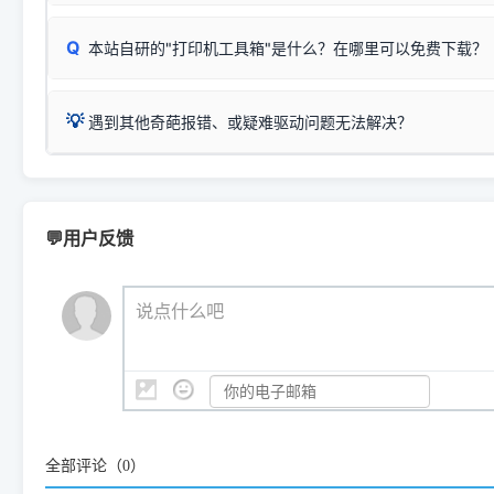
：
Epson L4266、L4268、L4269
等属于同系列，官方
型。
于本站服务器租用与工具箱的维护。
检查操作面板上是否有类似无线/WiFi的图标或按键；
为
Epson L4260 Series
.
当发送了错误的打印指令、想删
您也可以使用本站自研的
【打
Q
本站自研的"打印机工具箱"是什么？在哪里可以免费下载？
查看高性价比耗材 ＞
打印机具体型号后缀若带有
佳能 (Canon)
W / DN / WiFi
，通常代表具备
得等好久才有反应挺浪费时间的
在左下角"系统信息"一栏中，
：
Canon G3820、G3821、G3860
等属于同系列，官
若打印机本身带有网口/WiFi，请直接将其配置为网络打印模
到当前的操作系统版本以及系
💡 推荐使用工具箱一键清理：
这是本站自研开发的**绿色、免安装、无广告维护小工具**，
为
Canon G3020 Series
.
USB局域网共享方案。
💡
下载并打开本站自研的
【打印
疑难操作：
遇到其他奇葩报错、或疑难驱动问题无法解决？
详细图文指南：
如何查看自己电
三星 (Samsung)
进入左侧
「安装维护」
菜单；
共享报错完整修复教程：
0x0000011b报错手工解决办法
一键重启打印服务，清除各种顽固卡死、无法删除的打印队
您可以将您遇到的问题反馈给我们。请务必附带：
打印机完整型
：
Samsung SCX-3401、3405
等属于同系列，官方驱
在系统工具模块下，点击
【清
智能扫描并查看打印机当前的真实硬件端口；
⚠️ ARM架构笔记本提醒：若您的电脑是搭载骁龙处理器的超薄本、Su
遇到故障时的具体报错弹窗截图
。
Samsung SCX-3400 Series
.
（备选方案）通过"网络打印共享器"硬件可直接将传统USB打印
件将自动安全停止后台服务、
Windows ARM 系统设备，普通的 X86/X64 驱动将无法
新手免输命令行，一键呼出各种系统底层打印设置。
印机，多电脑连接不求人、不受补丁影响。
新启动打印引擎，一键彻底解
门的 ARM 专用驱动。普通电脑用户请忽略本条。
💬用户反馈
💡 这种情况特别多，这里不一一列举。
📬 统一反馈邮箱：
dyjqd@qq.com
官方免费下载入口：
https://www.dyjqd.com/api/down.htm
查看打印共享服务器 ＞
打印机工具箱下载地址：
（工具箱全面支持 Win7/8/10/11，终身免费，没有任何隐藏收费
https://www.dyjqd.com/ap
我们会有专人定期查收并整理高频疑难解答，感谢您的支持与厚爱
💡 通俗类比：
这就好比 iPhone 15、iPhone 15 Pro 外
说点什么吧
系统时，下载的都是同一个统称为"iOS 17"的安装包。这里的 510 Se
是它们共享的"系统"。
👨‍💻 站长有话说：
咱几乎每天都在远程帮网友安装各种打印机驱动。本站提供的驱
频使用的，要是驱动有错或者不能用，站长每天帮人装机时早就
全部评论（
0
）
大家反馈的问题也会及时验证修复，大家完全可以放心下载。