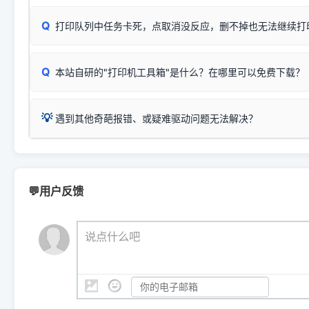
✅ 建议首先自查：打印机本身是否支持WiFi/无线或有线
试页、端口或驱动配置。
为
HP DeskJet 2130 Series
.
式最稳定）
在键盘上同时按下
+
Win
P
Q
爱普生 (Epson)
打印队列中任务卡死，点取消没反应，删不掉也无法继续打
一键打开系统属性，即可查看
如果您需要选购更换硒鼓或墨盒等，可点击右侧链接查看。微薄
检查机身背面，是否配有 RJ45 网络接口；
：
Epson L4266、L4268、L4269
等属于同系列，官方
型。
于本站服务器租用与工具箱的维护。
检查操作面板上是否有类似无线/WiFi的图标或按键；
为
Epson L4260 Series
.
当发送了错误的打印指令、想删
您也可以使用本站自研的
【打
Q
本站自研的"打印机工具箱"是什么？在哪里可以免费下载？
查看高性价比耗材 ＞
打印机具体型号后缀若带有
佳能 (Canon)
W / DN / WiFi
，通常代表具备
得等好久才有反应挺浪费时间的
在左下角"系统信息"一栏中，
：
Canon G3820、G3821、G3860
等属于同系列，官
若打印机本身带有网口/WiFi，请直接将其配置为网络打印模
到当前的操作系统版本以及系
💡 推荐使用工具箱一键清理：
这是本站自研开发的**绿色、免安装、无广告维护小工具**，
为
Canon G3020 Series
.
USB局域网共享方案。
💡
下载并打开本站自研的
【打印
疑难操作：
遇到其他奇葩报错、或疑难驱动问题无法解决？
详细图文指南：
如何查看自己电
三星 (Samsung)
进入左侧
「安装维护」
菜单；
共享报错完整修复教程：
0x0000011b报错手工解决办法
一键重启打印服务，清除各种顽固卡死、无法删除的打印队
您可以将您遇到的问题反馈给我们。请务必附带：
打印机完整型
：
Samsung SCX-3401、3405
等属于同系列，官方驱
在系统工具模块下，点击
【清
智能扫描并查看打印机当前的真实硬件端口；
⚠️ ARM架构笔记本提醒：若您的电脑是搭载骁龙处理器的超薄本、Su
遇到故障时的具体报错弹窗截图
。
Samsung SCX-3400 Series
.
（备选方案）通过"网络打印共享器"硬件可直接将传统USB打印
件将自动安全停止后台服务、
Windows ARM 系统设备，普通的 X86/X64 驱动将无法
新手免输命令行，一键呼出各种系统底层打印设置。
印机，多电脑连接不求人、不受补丁影响。
新启动打印引擎，一键彻底解
门的 ARM 专用驱动。普通电脑用户请忽略本条。
💬用户反馈
💡 这种情况特别多，这里不一一列举。
📬 统一反馈邮箱：
dyjqd@qq.com
官方免费下载入口：
https://www.dyjqd.com/api/down.htm
查看打印共享服务器 ＞
打印机工具箱下载地址：
（工具箱全面支持 Win7/8/10/11，终身免费，没有任何隐藏收费
https://www.dyjqd.com/ap
我们会有专人定期查收并整理高频疑难解答，感谢您的支持与厚爱
💡 通俗类比：
这就好比 iPhone 15、iPhone 15 Pro 外
说点什么吧
系统时，下载的都是同一个统称为"iOS 17"的安装包。这里的 510 Se
是它们共享的"系统"。
👨‍💻 站长有话说：
咱几乎每天都在远程帮网友安装各种打印机驱动。本站提供的驱