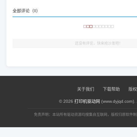
频使用的，要是驱动有错或者不能用，站长每天帮人装机时早就
全部评论（
0
）
大家反馈的问题也会及时验证修复，大家完全可以放心下载。
🎯 检验标准：只要驱动顺利装完，设备管理器内没有黄色感叹
出纸，就说明已经完美兼容，无需纠结显示名称上的细微差别
还没有评论，快来抢沙发吧！
关于我们
下载帮助
版权
© 2026
打印机驱动网
(www.dyjqd.com). 
免责声明：本站所有驱动资源均搜集自互联网，版权归原软件制