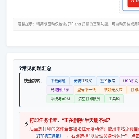
🛒
温馨提示：精简版驱动仅包含打印 and 扫描的基础功能，可自动安装或
常见问题汇总
快速跳转：
下载问题
安装红绿叉
签名报错
USB识别
局域网共享
型号不一致
装好无反应
打印
系统与ARM
清空打印队列
工具箱
打印任务卡死、"正在删除"半天删不掉？
⚡
后面想打印的文件全部被堵住无法动弹？使用本站免费自
，右键选择"以管理员身份运行"，点
【打印机工具箱】