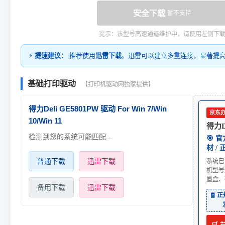
安全下载
暂不支持
提示：该型号高速通道维护中，请使用左侧下
⚡
提速建议：
推荐使用
迅雷下载
。迅雷可以建立多重连接，显著提
基础打印驱动
【打印机驱动网独家提供】
得力Deli GE5801PW 驱动 For Win 7/Win
京东
10/Win 11
得力De
检测到您的系统可能匹配...
🎯 
材 /
普通下载
迅雷下载
系统已
机型号
墨盒、
备用下载
迅雷下载
🧾 