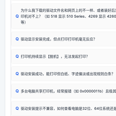
若使用的是台式机，请优先插到电脑机箱的
后置原生USB接
结论：只要窗口里出现了任意一
出现该报错说明电脑读取不到打印机硬件信息。这通常和驱动
该报错是因为老款打印机官方使用的是旧版签名，新版 Win10/W
供电不足极易导致识别失败）；
窗口去打印测试即可。
为什么我下载的驱动文件名和网页上的不一样、或者装好后
查硬件连接：
容，而非文件安全性问题。
排除线材松动后，可尝试更换一条USB数据线，或在设备管
Q
印机对不上？（如 518 显示 510 Series、4269 显示 4260
将USB数据线两端全部拔下，重新插紧；
临时解决方案：
关闭系统驱动强制签名完整步骤
安装完成后可打印Windows系统测试页确认连通，参考：
如何打
硬件改动】刷新硬件列表。
等）
台式电脑请务必插在机箱后置USB插口，切勿使用前置插口
页图文教程
（提醒：此方式仅在安装老款驱动时临时开启，日常正常使用无需
关闭打印机电源，等待约5秒后重新开机，让系统重新握手
🟢 放心：这是正常匹配的官方驱动，通常可以顺利安装与
验。）
Q
驱动显示安装完成，但点打印打印机毫无反应？
尝试更换一条带双磁环屏蔽的优质打印线，劣质或老化的线
这是打印机行业普遍采用的**官方命名规则**。因为品牌商在
因。
配置稍有不同，但内部核心芯片和打印功能基本一致**的几十
建议通过简易自检，快速划分排查范围：
系列"。
若进行上述操作后依然无效，可能为打印机主板接口故障。详
Q
打印机持续显示【脱机】，无法发起打印？
观察打印机指示灯：
🟢 绿灯常亮
通常代表机器处于正常
USB设备简易修复教程
为了提高开发和维护效率，官方只会为该系列发布**一套通用的
或
🟡 黄灯
闪烁/常亮，一般表示缺纸、卡纸或耗材未能
时，通常会采用这个系列中的**基础款型号**，或者在尾部加
简单尝试：关闭打印机电源，重启电脑，重新插拔机箱后置原
识。
Q
进行简易复印测试（限一体机）：掀开扫描仪盖板，原稿朝
驱动安装成功，能打印但白纸、字迹偏淡或出现规则白条？
进入系统打印队列，点击顶部「打印机」菜单，检查并
取消
按下带有复印标识
的按键测试。
机」
选项；
此现象通常与驱动无关，大多为耗材或硬件故障，请优先进行机
✅ 复印正常 = 打印机硬件良好。故障通常出在电脑驱动、
📌 行业常见典型例子（它们共用同一个官方驱动包）：
若打印任务堆积卡死，可尝试使用本站免费工具箱，一键修
Q
断：
多台电脑共享打印机，经常报错（如 0x0000011b）且极
上；
惠普 (HP)
完整图文修复指导：
打印机显示脱机一键修复教程
❌ 复印无反应/打印白纸 = 打印机本身存在硬件故障。重
机身自检或复印同样不正常：激光机可能碳粉耗尽、硒鼓寿
：
HP Smart Tank 511、515、516、518
等属于同系列
Windows安全补丁更新后，极易导致局域网USB共享模式下报错 `0
系售后或商家。
能墨盒干涸、喷头堵塞。
显示为
HP Smart Tank 510 Series
.
Q
频繁脱机。
驱动安装提示不兼容，如何查看电脑是32位、64位系统还是
分步排查方案：
驱动装好无法打印完整排查方案
机身单独测试一切正常，唯独电脑打印时出现异常：需重新检测 
：
HP DeskJet 2131、2132、2138
等属于同系列，官方