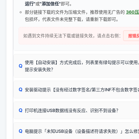
运行"
或
"添加信任"
即可。
部分链接下载的文件为压缩文件，推荐使用无广告的
360
包损坏，代表文件未完整下载，请重新下载即可。
如遇到文件持续无法下载或链接失效，请点击右侧：
报错反
使用【自动安装】方式完成后，列表里有绿勾提示可以使用
Q
提示安装失败？
无需担心，这是正常现象。
Q
安装驱动提示【没有经过数字签名/第三方INF不包含数字
由于本站驱动包集成了32位和64位驱动，自动安装程序在运
数，并只安装与系统相匹配的那一部分：
Windows较新版本系统强制校验驱动的安全数字签名。部分
Q
往往会弹出此类提示。
打印机连接USB数据线没有反应、识别不到设备？
：代表与您当
✔ 可以使用了
动已安装成功。
🛡️ 本站驱动均经过严格签名。但由于微软系统安全限制，
部
请对照本站安装器左侧的图示进行排查：
：代表与本机系
✘ 安装失败
系统（如 Win10/Win11 最新版）已彻底不再识别老旧驱动的
Q
电脑提示「未知USB设备（设备描述符请求失败）」怎么修
首先确认打印机电源已开启，USB数据线两端已完全插紧；
（被自动跳过），并不影响正
致安装失败。请尝试以下方案：