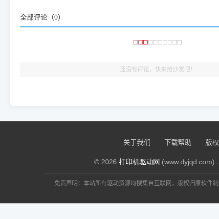
频使用的，要是驱动有错或者不能用，站长每天帮人装机时早就
全部评论（
0
）
大家反馈的问题也会及时验证修复，大家完全可以放心下载。
🎯 检验标准：只要驱动顺利装完，设备管理器内没有黄色感叹
出纸，就说明已经完美兼容，无需纠结显示名称上的细微差别
还没有评论，快来抢沙发吧！
关于我们
下载帮助
版权
© 2026
打印机驱动网
(www.dyjqd.com). 
免责声明：本站所有驱动资源均搜集自互联网，版权归原软件制