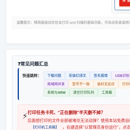
🛒
温馨提示：精简版驱动仅包含打印 and 扫描的基础功能，可自动安装或
常见问题汇总
快速跳转：
下载问题
安装红绿叉
签名报错
USB识别
局域网共享
型号不一致
装好无反应
打印
系统与ARM
清空打印队列
工具箱
打印任务卡死、"正在删除"半天删不掉？
⚡
后面想打印的文件全部被堵住无法动弹？使用本站免费自
，右键选择"以管理员身份运行"，点
【打印机工具箱】