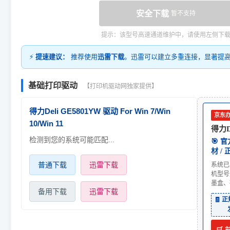
安全下载
暂不支持
提示：该型号高速通道维护中，请使用左侧下
⚡
提速建议：
推荐使用
迅雷下载
。迅雷可以建立多重连接，显著提
基础打印驱动
【打印机驱动网独家提供】
得力Deli GE5801YW 驱动 For Win 7/Win
京东
10/Win 11
得力D
检测到您的系统可能匹配...
🎯 
材 /
普通下载
迅雷下载
系统已
机型号
墨盒、
备用下载
迅雷下载
🧾 