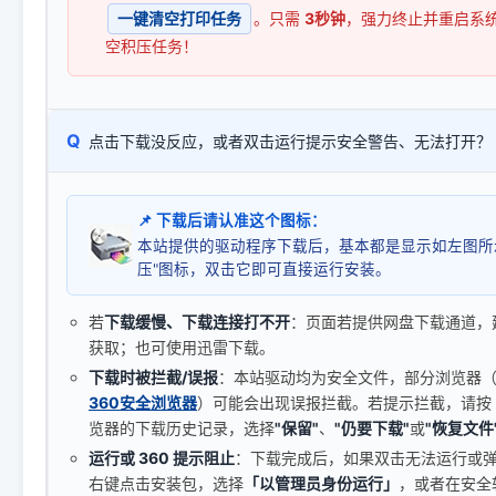
一键清空打印任务
。只需
3秒钟
，强力终止并重启系
空积压任务！
Q
点击下载没反应，或者双击运行提示安全警告、无法打开？
📌 下载后请认准这个图标：
本站提供的驱动程序下载后，基本都是显示如左图所
压"图标，双击它即可直接运行安装。
若
下载缓慢、下载连接打不开
：页面若提供网盘下载通道，
获取；也可使用迅雷下载。
下载时被拦截/误报
：本站驱动均为安全文件，部分浏览器（如 C
360安全浏览器
）可能会出现误报拦截。若提示拦截，请按
览器的下载历史记录，选择
"保留"
、
"仍要下载"
或
"恢复文件
运行或 360 提示阻止
：下载完成后，如果双击无法运行或
右键点击安装包，选择
「以管理员身份运行」
，或者在安全