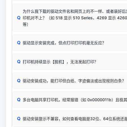
若使用的是台式机，请优先插到电脑机箱的
后置原生USB接
结论：只要窗口里出现了任意一
出现该报错说明电脑读取不到打印机硬件信息。这通常和驱动
该报错是因为老款打印机官方使用的是旧版签名，新版 Win10/W
供电不足极易导致识别失败）；
窗口去打印测试即可。
为什么我下载的驱动文件名和网页上的不一样、或者装好后
查硬件连接：
容，而非文件安全性问题。
排除线材松动后，可尝试更换一条USB数据线，或在设备管
Q
印机对不上？（如 518 显示 510 Series、4269 显示 4260
将USB数据线两端全部拔下，重新插紧；
临时解决方案：
关闭系统驱动强制签名完整步骤
安装完成后可打印Windows系统测试页确认连通，参考：
如何打
硬件改动】刷新硬件列表。
等）
台式电脑请务必插在机箱后置USB插口，切勿使用前置插口
页图文教程
（提醒：此方式仅在安装老款驱动时临时开启，日常正常使用无需
关闭打印机电源，等待约5秒后重新开机，让系统重新握手
🟢 放心：这是正常匹配的官方驱动，通常可以顺利安装与
验。）
Q
驱动显示安装完成，但点打印打印机毫无反应？
尝试更换一条带双磁环屏蔽的优质打印线，劣质或老化的线
这是打印机行业普遍采用的**官方命名规则**。因为品牌商在
因。
配置稍有不同，但内部核心芯片和打印功能基本一致**的几十
建议通过简易自检，快速划分排查范围：
系列"。
若进行上述操作后依然无效，可能为打印机主板接口故障。详
Q
打印机持续显示【脱机】，无法发起打印？
观察打印机指示灯：
🟢 绿灯常亮
通常代表机器处于正常
USB设备简易修复教程
为了提高开发和维护效率，官方只会为该系列发布**一套通用的
或
🟡 黄灯
闪烁/常亮，一般表示缺纸、卡纸或耗材未能
时，通常会采用这个系列中的**基础款型号**，或者在尾部加
简单尝试：关闭打印机电源，重启电脑，重新插拔机箱后置原
识。
Q
进行简易复印测试（限一体机）：掀开扫描仪盖板，原稿朝
驱动安装成功，能打印但白纸、字迹偏淡或出现规则白条？
进入系统打印队列，点击顶部「打印机」菜单，检查并
取消
按下带有复印标识
的按键测试。
机」
选项；
此现象通常与驱动无关，大多为耗材或硬件故障，请优先进行机
✅ 复印正常 = 打印机硬件良好。故障通常出在电脑驱动、
📌 行业常见典型例子（它们共用同一个官方驱动包）：
若打印任务堆积卡死，可尝试使用本站免费工具箱，一键修
Q
断：
多台电脑共享打印机，经常报错（如 0x0000011b）且极
上；
惠普 (HP)
完整图文修复指导：
打印机显示脱机一键修复教程
❌ 复印无反应/打印白纸 = 打印机本身存在硬件故障。重
机身自检或复印同样不正常：激光机可能碳粉耗尽、硒鼓寿
：
HP Smart Tank 511、515、516、518
等属于同系列
Windows安全补丁更新后，极易导致局域网USB共享模式下报错 `0
系售后或商家。
能墨盒干涸、喷头堵塞。
显示为
HP Smart Tank 510 Series
.
Q
频繁脱机。
驱动安装提示不兼容，如何查看电脑是32位、64位系统还是
分步排查方案：
驱动装好无法打印完整排查方案
机身单独测试一切正常，唯独电脑打印时出现异常：需重新检测 
：
HP DeskJet 2131、2132、2138
等属于同系列，官方