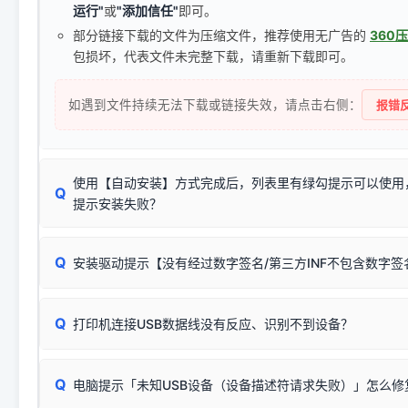
运行"
或
"添加信任"
即可。
部分链接下载的文件为压缩文件，推荐使用无广告的
360
包损坏，代表文件未完整下载，请重新下载即可。
如遇到文件持续无法下载或链接失效，请点击右侧：
报错反
使用【自动安装】方式完成后，列表里有绿勾提示可以使用
Q
提示安装失败？
无需担心，这是正常现象。
Q
安装驱动提示【没有经过数字签名/第三方INF不包含数字
由于本站驱动包集成了32位和64位驱动，自动安装程序在运
数，并只安装与系统相匹配的那一部分：
Windows较新版本系统强制校验驱动的安全数字签名。部分
Q
往往会弹出此类提示。
打印机连接USB数据线没有反应、识别不到设备？
：代表与您当
✔ 可以使用了
动已安装成功。
🛡️ 本站驱动均经过严格签名。但由于微软系统安全限制，
部
请对照本站安装器左侧的图示进行排查：
：代表与本机系
✘ 安装失败
系统（如 Win10/Win11 最新版）已彻底不再识别老旧驱动的
Q
电脑提示「未知USB设备（设备描述符请求失败）」怎么修
首先确认打印机电源已开启，USB数据线两端已完全插紧；
（被自动跳过），并不影响正
致安装失败。请尝试以下方案：