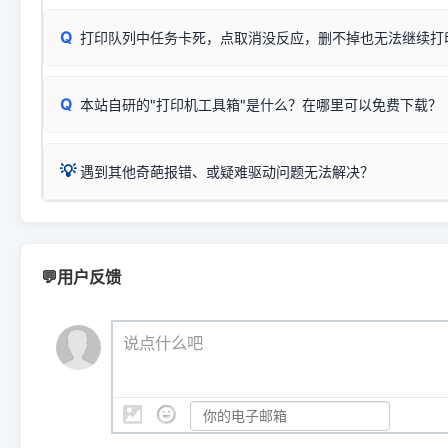
✅ 建议首先自查：打印机本身是否支持WiFi/无线或有线
试页、端口或驱动配置。
为
HP DeskJet 2130 Series
.
式最稳定）
在键盘上同时按下
+
Win
P
Q
爱普生 (Epson)
打印队列中任务卡死，点取消没反应，删不掉也无法继续打
一键打开系统属性，即可查看
如果您需要选购更换硒鼓或墨盒等，可点击右侧链接查看。微薄
检查机身背面，是否配有 RJ45 网络接口；
：
Epson L4266、L4268、L4269
等属于同系列，官方
型。
于本站服务器租用与工具箱的维护。
检查操作面板上是否有类似无线/WiFi的图标或按键；
为
Epson L4260 Series
.
当发送了错误的打印指令、想删
您也可以使用本站自研的
【打
Q
本站自研的"打印机工具箱"是什么？在哪里可以免费下载？
查看高性价比耗材 ＞
打印机具体型号后缀若带有
佳能 (Canon)
W / DN / WiFi
，通常代表具备
得等好久才有反应挺浪费时间的
在左下角"系统信息"一栏中，
：
Canon G3820、G3821、G3860
等属于同系列，官
若打印机本身带有网口/WiFi，请直接将其配置为网络打印模
到当前的操作系统版本以及系
💡 推荐使用工具箱一键清理：
这是本站自研开发的**绿色、免安装、无广告维护小工具**，
为
Canon G3020 Series
.
USB局域网共享方案。
💡
下载并打开本站自研的
【打印
疑难操作：
遇到其他奇葩报错、或疑难驱动问题无法解决？
详细图文指南：
如何查看自己电
三星 (Samsung)
进入左侧
「安装维护」
菜单；
共享报错完整修复教程：
0x0000011b报错手工解决办法
一键重启打印服务，清除各种顽固卡死、无法删除的打印队
您可以将您遇到的问题反馈给我们。请务必附带：
打印机完整型
：
Samsung SCX-3401、3405
等属于同系列，官方驱
在系统工具模块下，点击
【清
智能扫描并查看打印机当前的真实硬件端口；
⚠️ ARM架构笔记本提醒：若您的电脑是搭载骁龙处理器的超薄本、Su
遇到故障时的具体报错弹窗截图
。
Samsung SCX-3400 Series
.
（备选方案）通过"网络打印共享器"硬件可直接将传统USB打印
件将自动安全停止后台服务、
Windows ARM 系统设备，普通的 X86/X64 驱动将无法
新手免输命令行，一键呼出各种系统底层打印设置。
印机，多电脑连接不求人、不受补丁影响。
新启动打印引擎，一键彻底解
门的 ARM 专用驱动。普通电脑用户请忽略本条。
💬用户反馈
💡 这种情况特别多，这里不一一列举。
📬 统一反馈邮箱：
dyjqd@qq.com
官方免费下载入口：
https://www.dyjqd.com/api/down.htm
查看打印共享服务器 ＞
打印机工具箱下载地址：
（工具箱全面支持 Win7/8/10/11，终身免费，没有任何隐藏收费
https://www.dyjqd.com/ap
我们会有专人定期查收并整理高频疑难解答，感谢您的支持与厚爱
💡 通俗类比：
这就好比 iPhone 15、iPhone 15 Pro 外
说点什么吧
系统时，下载的都是同一个统称为"iOS 17"的安装包。这里的 510 Se
是它们共享的"系统"。
👨‍💻 站长有话说：
咱几乎每天都在远程帮网友安装各种打印机驱动。本站提供的驱