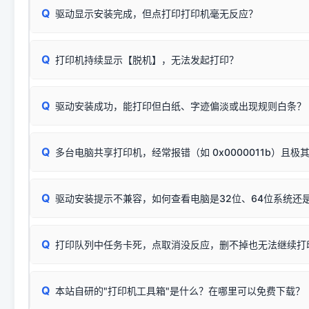
Q
驱动显示安装完成，但点打印打印机毫无反应？
尝试更换一条带双磁环屏蔽的优质打印线，劣质或老化的线
这是打印机行业普遍采用的**官方命名规则**。因为品牌商在
因。
配置稍有不同，但内部核心芯片和打印功能基本一致**的几十
建议通过简易自检，快速划分排查范围：
系列"。
若进行上述操作后依然无效，可能为打印机主板接口故障。详
Q
打印机持续显示【脱机】，无法发起打印？
观察打印机指示灯：
🟢 绿灯常亮
通常代表机器处于正常
USB设备简易修复教程
为了提高开发和维护效率，官方只会为该系列发布**一套通用的
或
🟡 黄灯
闪烁/常亮，一般表示缺纸、卡纸或耗材未能
时，通常会采用这个系列中的**基础款型号**，或者在尾部加
简单尝试：关闭打印机电源，重启电脑，重新插拔机箱后置原
识。
Q
进行简易复印测试（限一体机）：掀开扫描仪盖板，原稿朝
驱动安装成功，能打印但白纸、字迹偏淡或出现规则白条？
进入系统打印队列，点击顶部「打印机」菜单，检查并
取消
按下带有复印标识
的按键测试。
机」
选项；
此现象通常与驱动无关，大多为耗材或硬件故障，请优先进行机
✅ 复印正常 = 打印机硬件良好。故障通常出在电脑驱动、
📌 行业常见典型例子（它们共用同一个官方驱动包）：
若打印任务堆积卡死，可尝试使用本站免费工具箱，一键修
Q
断：
多台电脑共享打印机，经常报错（如 0x0000011b）且极
上；
惠普 (HP)
完整图文修复指导：
打印机显示脱机一键修复教程
❌ 复印无反应/打印白纸 = 打印机本身存在硬件故障。重
机身自检或复印同样不正常：激光机可能碳粉耗尽、硒鼓寿
：
HP Smart Tank 511、515、516、518
等属于同系列
Windows安全补丁更新后，极易导致局域网USB共享模式下报错 `0
系售后或商家。
能墨盒干涸、喷头堵塞。
显示为
HP Smart Tank 510 Series
.
Q
频繁脱机。
驱动安装提示不兼容，如何查看电脑是32位、64位系统还是
分步排查方案：
驱动装好无法打印完整排查方案
机身单独测试一切正常，唯独电脑打印时出现异常：需重新检测 
：
HP DeskJet 2131、2132、2138
等属于同系列，官方
✅ 建议首先自查：打印机本身是否支持WiFi/无线或有线
试页、端口或驱动配置。
为
HP DeskJet 2130 Series
.
式最稳定）
在键盘上同时按下
+
Win
P
Q
爱普生 (Epson)
打印队列中任务卡死，点取消没反应，删不掉也无法继续打
一键打开系统属性，即可查看
如果您需要选购更换硒鼓或墨盒等，可点击右侧链接查看。微薄
检查机身背面，是否配有 RJ45 网络接口；
：
Epson L4266、L4268、L4269
等属于同系列，官方
型。
于本站服务器租用与工具箱的维护。
检查操作面板上是否有类似无线/WiFi的图标或按键；
为
Epson L4260 Series
.
当发送了错误的打印指令、想删
您也可以使用本站自研的
【打
Q
本站自研的"打印机工具箱"是什么？在哪里可以免费下载？
查看高性价比耗材 ＞
打印机具体型号后缀若带有
佳能 (Canon)
W / DN / WiFi
，通常代表具备
得等好久才有反应挺浪费时间的
在左下角"系统信息"一栏中，