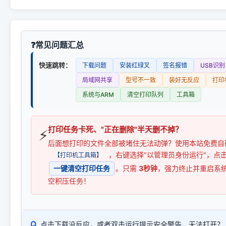
常见问题汇总
快速跳转：
下载问题
安装红绿叉
签名报错
USB识别
局域网共享
型号不一致
装好无反应
打印
系统与ARM
清空打印队列
工具箱
打印任务卡死、"正在删除"半天删不掉？
⚡
后面想打印的文件全部被堵住无法动弹？使用本站免费自
，右键选择"以管理员身份运行"，点
【打印机工具箱】
一键清空打印任务
。只需
3秒钟
，强力终止并重启系
空积压任务！
Q
点击下载没反应，或者双击运行提示安全警告、无法打开？