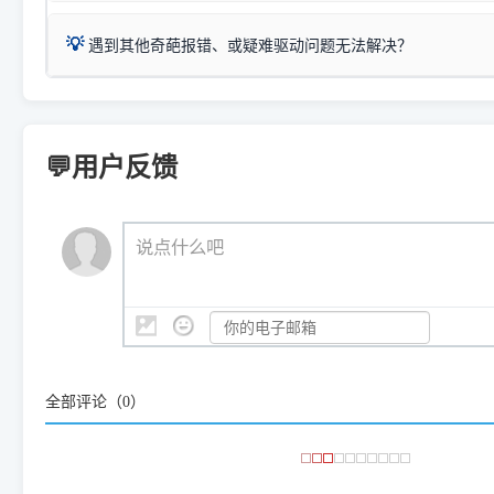
：
Canon G3820、G3821、G3860
等属于同系列，官
若打印机本身带有网口/WiFi，请直接将其配置为网络打印模
到当前的操作系统版本以及系
💡 推荐使用工具箱一键清理：
这是本站自研开发的**绿色、免安装、无广告维护小工具**，
为
Canon G3020 Series
.
USB局域网共享方案。
💡
下载并打开本站自研的
【打印
疑难操作：
遇到其他奇葩报错、或疑难驱动问题无法解决？
详细图文指南：
如何查看自己电
三星 (Samsung)
进入左侧
「安装维护」
菜单；
共享报错完整修复教程：
0x0000011b报错手工解决办法
一键重启打印服务，清除各种顽固卡死、无法删除的打印队
您可以将您遇到的问题反馈给我们。请务必附带：
打印机完整型
：
Samsung SCX-3401、3405
等属于同系列，官方驱
在系统工具模块下，点击
【清
智能扫描并查看打印机当前的真实硬件端口；
⚠️ ARM架构笔记本提醒：若您的电脑是搭载骁龙处理器的超薄本、Su
遇到故障时的具体报错弹窗截图
。
Samsung SCX-3400 Series
.
（备选方案）通过"网络打印共享器"硬件可直接将传统USB打印
件将自动安全停止后台服务、
Windows ARM 系统设备，普通的 X86/X64 驱动将无法
新手免输命令行，一键呼出各种系统底层打印设置。
印机，多电脑连接不求人、不受补丁影响。
新启动打印引擎，一键彻底解
门的 ARM 专用驱动。普通电脑用户请忽略本条。
💬用户反馈
💡 这种情况特别多，这里不一一列举。
📬 统一反馈邮箱：
dyjqd@qq.com
官方免费下载入口：
https://www.dyjqd.com/api/down.htm
查看打印共享服务器 ＞
打印机工具箱下载地址：
（工具箱全面支持 Win7/8/10/11，终身免费，没有任何隐藏收费
https://www.dyjqd.com/ap
我们会有专人定期查收并整理高频疑难解答，感谢您的支持与厚爱
💡 通俗类比：
这就好比 iPhone 15、iPhone 15 Pro 外
说点什么吧
系统时，下载的都是同一个统称为"iOS 17"的安装包。这里的 510 Se
是它们共享的"系统"。
👨‍💻 站长有话说：
咱几乎每天都在远程帮网友安装各种打印机驱动。本站提供的驱
频使用的，要是驱动有错或者不能用，站长每天帮人装机时早就
大家反馈的问题也会及时验证修复，大家完全可以放心下载。
全部评论（
0
）
🎯 检验标准：只要驱动顺利装完，设备管理器内没有黄色感叹
出纸，就说明已经完美兼容，无需纠结显示名称上的细微差别