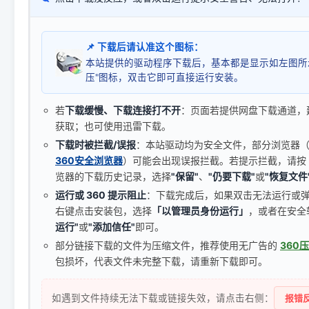
📌 下载后请认准这个图标：
本站提供的驱动程序下载后，基本都是显示如左图所
压"图标，双击它即可直接运行安装。
若
下载缓慢、下载连接打不开
：页面若提供网盘下载通道，
获取；也可使用迅雷下载。
下载时被拦截/误报
：本站驱动均为安全文件，部分浏览器（如 C
360安全浏览器
）可能会出现误报拦截。若提示拦截，请按
览器的下载历史记录，选择
"保留"
、
"仍要下载"
或
"恢复文件
运行或 360 提示阻止
：下载完成后，如果双击无法运行或
右键点击安装包，选择
「以管理员身份运行」
，或者在安全
运行"
或
"添加信任"
即可。
部分链接下载的文件为压缩文件，推荐使用无广告的
360
包损坏，代表文件未完整下载，请重新下载即可。
如遇到文件持续无法下载或链接失效，请点击右侧：
报错反