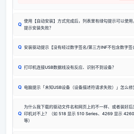
使用【自动安装】方式完成后，列表里有绿勾提示可以使用
Q
提示安装失败？
无需担心，这是正常现象。
Q
安装驱动提示【没有经过数字签名/第三方INF不包含数字
由于本站驱动包集成了32位和64位驱动，自动安装程序在运
数，并只安装与系统相匹配的那一部分：
Windows较新版本系统强制校验驱动的安全数字签名。部分
Q
往往会弹出此类提示。
打印机连接USB数据线没有反应、识别不到设备？
：代表与您当
✔ 可以使用了
动已安装成功。
🛡️ 本站驱动均经过严格签名。但由于微软系统安全限制，
部
请对照本站安装器左侧的图示进行排查：
：代表与本机系
✘ 安装失败
系统（如 Win10/Win11 最新版）已彻底不再识别老旧驱动的
Q
电脑提示「未知USB设备（设备描述符请求失败）」怎么修
首先确认打印机电源已开启，USB数据线两端已完全插紧；
（被自动跳过），并不影响正
致安装失败。请尝试以下方案：
若使用的是台式机，请优先插到电脑机箱的
后置原生USB接
结论：只要窗口里出现了任意一
出现该报错说明电脑读取不到打印机硬件信息。这通常和驱动
该报错是因为老款打印机官方使用的是旧版签名，新版 Win10/W
供电不足极易导致识别失败）；
窗口去打印测试即可。
为什么我下载的驱动文件名和网页上的不一样、或者装好后
查硬件连接：
容，而非文件安全性问题。
排除线材松动后，可尝试更换一条USB数据线，或在设备管
Q
印机对不上？（如 518 显示 510 Series、4269 显示 4260
将USB数据线两端全部拔下，重新插紧；
临时解决方案：
关闭系统驱动强制签名完整步骤
安装完成后可打印Windows系统测试页确认连通，参考：
如何打
硬件改动】刷新硬件列表。
等）
台式电脑请务必插在机箱后置USB插口，切勿使用前置插口
页图文教程
（提醒：此方式仅在安装老款驱动时临时开启，日常正常使用无需
关闭打印机电源，等待约5秒后重新开机，让系统重新握手
🟢 放心：这是正常匹配的官方驱动，通常可以顺利安装与
验。）