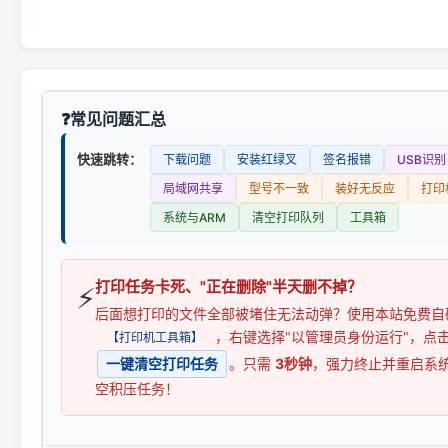
常见问题汇总
快速跳转：
下载问题
安装红绿叉
签名报错
USB识别
局域网共享
型号不一致
装好无反应
打印
系统与ARM
清空打印队列
工具箱
打印任务卡死、"正在删除"半天删不掉？
⚡
后面想打印的文件全部被堵住无法动弹？使用本站免费自
，右键选择"以管理员身份运行"，点
【打印机工具箱】
一键清空打印任务
。只需
3秒钟
，强力终止并重启系
空积压任务！