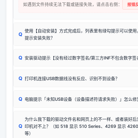
如遇到文件持续无法下载或链接失效，请点击右侧：
报错反
使用【自动安装】方式完成后，列表里有绿勾提示可以使用
Q
提示安装失败？
无需担心，这是正常现象。
Q
安装驱动提示【没有经过数字签名/第三方INF不包含数字
由于本站驱动包集成了32位和64位驱动，自动安装程序在运
数，并只安装与系统相匹配的那一部分：
Windows较新版本系统强制校验驱动的安全数字签名。部分
Q
往往会弹出此类提示。
打印机连接USB数据线没有反应、识别不到设备？
：代表与您当
✔ 可以使用了
动已安装成功。
🛡️ 本站驱动均经过严格签名。但由于微软系统安全限制，
部
请对照本站安装器左侧的图示进行排查：
：代表与本机系
✘ 安装失败
系统（如 Win10/Win11 最新版）已彻底不再识别老旧驱动的
Q
电脑提示「未知USB设备（设备描述符请求失败）」怎么修
首先确认打印机电源已开启，USB数据线两端已完全插紧；
（被自动跳过），并不影响正
致安装失败。请尝试以下方案：
若使用的是台式机，请优先插到电脑机箱的
后置原生USB接
结论：只要窗口里出现了任意一
出现该报错说明电脑读取不到打印机硬件信息。这通常和驱动
该报错是因为老款打印机官方使用的是旧版签名，新版 Win10/W
供电不足极易导致识别失败）；
窗口去打印测试即可。
为什么我下载的驱动文件名和网页上的不一样、或者装好后
查硬件连接：
容，而非文件安全性问题。
排除线材松动后，可尝试更换一条USB数据线，或在设备管
Q
印机对不上？（如 518 显示 510 Series、4269 显示 4260
将USB数据线两端全部拔下，重新插紧；
临时解决方案：
关闭系统驱动强制签名完整步骤
安装完成后可打印Windows系统测试页确认连通，参考：
如何打
硬件改动】刷新硬件列表。
等）
台式电脑请务必插在机箱后置USB插口，切勿使用前置插口