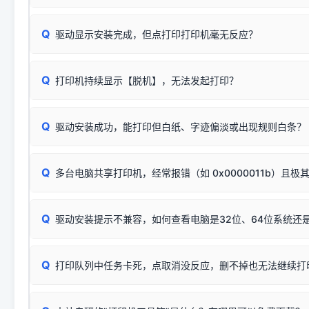
页图文教程
（提醒：此方式仅在安装老款驱动时临时开启，日常正常使用无需
关闭打印机电源，等待约5秒后重新开机，让系统重新握手
🟢 放心：这是正常匹配的官方驱动，通常可以顺利安装与
验。）
Q
驱动显示安装完成，但点打印打印机毫无反应？
尝试更换一条带双磁环屏蔽的优质打印线，劣质或老化的线
这是打印机行业普遍采用的**官方命名规则**。因为品牌商在
因。
配置稍有不同，但内部核心芯片和打印功能基本一致**的几十
建议通过简易自检，快速划分排查范围：
系列"。
若进行上述操作后依然无效，可能为打印机主板接口故障。详
Q
打印机持续显示【脱机】，无法发起打印？
观察打印机指示灯：
🟢 绿灯常亮
通常代表机器处于正常
USB设备简易修复教程
为了提高开发和维护效率，官方只会为该系列发布**一套通用的
或
🟡 黄灯
闪烁/常亮，一般表示缺纸、卡纸或耗材未能
时，通常会采用这个系列中的**基础款型号**，或者在尾部加
简单尝试：关闭打印机电源，重启电脑，重新插拔机箱后置原
识。
Q
进行简易复印测试（限一体机）：掀开扫描仪盖板，原稿朝
驱动安装成功，能打印但白纸、字迹偏淡或出现规则白条？
进入系统打印队列，点击顶部「打印机」菜单，检查并
取消
按下带有复印标识
的按键测试。
机」
选项；
此现象通常与驱动无关，大多为耗材或硬件故障，请优先进行机
✅ 复印正常 = 打印机硬件良好。故障通常出在电脑驱动、
📌 行业常见典型例子（它们共用同一个官方驱动包）：
若打印任务堆积卡死，可尝试使用本站免费工具箱，一键修
Q
断：
多台电脑共享打印机，经常报错（如 0x0000011b）且极
上；
惠普 (HP)
完整图文修复指导：
打印机显示脱机一键修复教程
❌ 复印无反应/打印白纸 = 打印机本身存在硬件故障。重
机身自检或复印同样不正常：激光机可能碳粉耗尽、硒鼓寿
：
HP Smart Tank 511、515、516、518
等属于同系列
Windows安全补丁更新后，极易导致局域网USB共享模式下报错 `0
系售后或商家。
能墨盒干涸、喷头堵塞。
显示为
HP Smart Tank 510 Series
.
Q
频繁脱机。
驱动安装提示不兼容，如何查看电脑是32位、64位系统还是
分步排查方案：
驱动装好无法打印完整排查方案
机身单独测试一切正常，唯独电脑打印时出现异常：需重新检测 
：
HP DeskJet 2131、2132、2138
等属于同系列，官方
✅ 建议首先自查：打印机本身是否支持WiFi/无线或有线
试页、端口或驱动配置。
为
HP DeskJet 2130 Series
.
式最稳定）
在键盘上同时按下
+
Win
P
Q
爱普生 (Epson)
打印队列中任务卡死，点取消没反应，删不掉也无法继续打
一键打开系统属性，即可查看
如果您需要选购更换硒鼓或墨盒等，可点击右侧链接查看。微薄
检查机身背面，是否配有 RJ45 网络接口；
：
Epson L4266、L4268、L4269
等属于同系列，官方
型。
于本站服务器租用与工具箱的维护。
检查操作面板上是否有类似无线/WiFi的图标或按键；
为
Epson L4260 Series
.
当发送了错误的打印指令、想删
您也可以使用本站自研的
【打