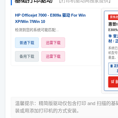
基础打印驱动
【打印机驱动网独家提供】
HP Officejet 7000 - E809a 驱动 For Win
京东
XP/Win 7/Win 10
惠普HP
检测到您的系统可能匹配...
E809
🎯 
材 /
普通下载
迅雷下载
系统已
机型号
备用下载
迅雷下载
墨盒、
🧾 
🛒
温馨提示：精简版驱动仅包含打印 and 扫描的
装或用添加打印机的方式安装。