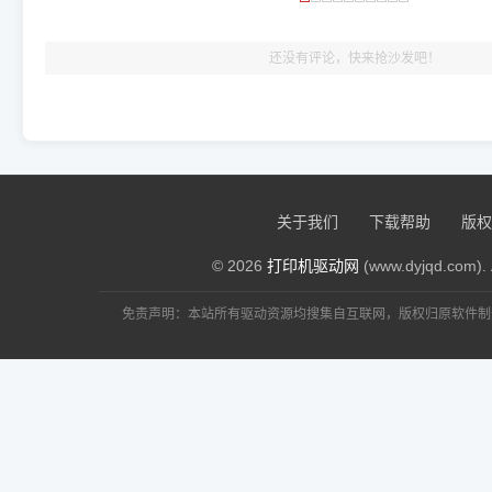
出纸，就说明已经完美兼容，无需纠结显示名称上的细微差别
还没有评论，快来抢沙发吧！
关于我们
下载帮助
版权
© 2026
打印机驱动网
(www.dyjqd.com). 
免责声明：本站所有驱动资源均搜集自互联网，版权归原软件制