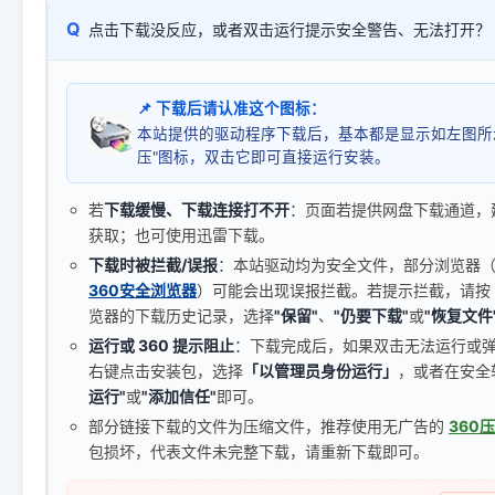
Q
点击下载没反应，或者双击运行提示安全警告、无法打开？
📌 下载后请认准这个图标：
本站提供的驱动程序下载后，基本都是显示如左图所
压"图标，双击它即可直接运行安装。
若
下载缓慢、下载连接打不开
：页面若提供网盘下载通道，
获取；也可使用迅雷下载。
下载时被拦截/误报
：本站驱动均为安全文件，部分浏览器（如 C
360安全浏览器
）可能会出现误报拦截。若提示拦截，请按
览器的下载历史记录，选择
"保留"
、
"仍要下载"
或
"恢复文件
运行或 360 提示阻止
：下载完成后，如果双击无法运行或
右键点击安装包，选择
「以管理员身份运行」
，或者在安全
运行"
或
"添加信任"
即可。
部分链接下载的文件为压缩文件，推荐使用无广告的
360
包损坏，代表文件未完整下载，请重新下载即可。