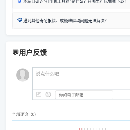
Q
本站自研的"打印机工具箱"是什么？在哪里可以免费下载？
查看高性价比耗材 ＞
打印机具体型号后缀若带有
佳能 (Canon)
W / DN / WiFi
，通常代表具备
得等好久才有反应挺浪费时间的
在左下角"系统信息"一栏中，
：
Canon G3820、G3821、G3860
等属于同系列，官
若打印机本身带有网口/WiFi，请直接将其配置为网络打印模
到当前的操作系统版本以及系
💡 推荐使用工具箱一键清理：
这是本站自研开发的**绿色、免安装、无广告维护小工具**，
为
Canon G3020 Series
.
USB局域网共享方案。
💡
下载并打开本站自研的
【打印
疑难操作：
遇到其他奇葩报错、或疑难驱动问题无法解决？
详细图文指南：
如何查看自己电
三星 (Samsung)
进入左侧
「安装维护」
菜单；
共享报错完整修复教程：
0x0000011b报错手工解决办法
一键重启打印服务，清除各种顽固卡死、无法删除的打印队
您可以将您遇到的问题反馈给我们。请务必附带：
打印机完整型
：
Samsung SCX-3401、3405
等属于同系列，官方驱
在系统工具模块下，点击
【清
智能扫描并查看打印机当前的真实硬件端口；
⚠️ ARM架构笔记本提醒：若您的电脑是搭载骁龙处理器的超薄本、Su
遇到故障时的具体报错弹窗截图
。
Samsung SCX-3400 Series
.
（备选方案）通过"网络打印共享器"硬件可直接将传统USB打印
件将自动安全停止后台服务、
Windows ARM 系统设备，普通的 X86/X64 驱动将无法
新手免输命令行，一键呼出各种系统底层打印设置。
印机，多电脑连接不求人、不受补丁影响。
新启动打印引擎，一键彻底解
门的 ARM 专用驱动。普通电脑用户请忽略本条。
💬用户反馈
💡 这种情况特别多，这里不一一列举。
📬 统一反馈邮箱：
dyjqd@qq.com
官方免费下载入口：
https://www.dyjqd.com/api/down.htm
查看打印共享服务器 ＞
打印机工具箱下载地址：
（工具箱全面支持 Win7/8/10/11，终身免费，没有任何隐藏收费
https://www.dyjqd.com/ap
我们会有专人定期查收并整理高频疑难解答，感谢您的支持与厚爱
💡 通俗类比：
这就好比 iPhone 15、iPhone 15 Pro 外
说点什么吧
系统时，下载的都是同一个统称为"iOS 17"的安装包。这里的 510 Se
是它们共享的"系统"。
👨‍💻 站长有话说：
咱几乎每天都在远程帮网友安装各种打印机驱动。本站提供的驱
频使用的，要是驱动有错或者不能用，站长每天帮人装机时早就
大家反馈的问题也会及时验证修复，大家完全可以放心下载。
全部评论（
0
）
🎯 检验标准：只要驱动顺利装完，设备管理器内没有黄色感叹