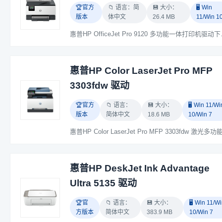
🏆官方
📁 语言：简
💾 大小：
🖥️ Win
版本
体中文
26.4 MB
11/Win 1
惠普HP OfficeJet Pro 912
惠普HP Color LaserJet Pro MFP
3303fdw 驱动
🏆官方
📁 语言：
💾 大小：
🖥️ Win 11/Wi
版本
简体中文
18.6 MB
10/Win 7
惠普HP DeskJet Ink Advantage
Ultra 5135 驱动
🏆官
📁 语言：
💾 大小：
🖥️ Win 11/W
方版本
简体中文
383.9 MB
10/Win 7