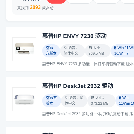
2093
共找到
款驱动
惠普HP ENVY 7230 驱动
🏆官
📁 语言：
💾 大小：
🖥️ Win 11/W
方版本
简体中文
369.5 MB
10/Win 7
惠普HP E
惠普HP DeskJet 2932 驱动
🏆官方
📁 语言：简
💾 大小：
🖥️ Win
版本
体中文
373.22 MB
11/Win 1
惠普HP DeskJet 2