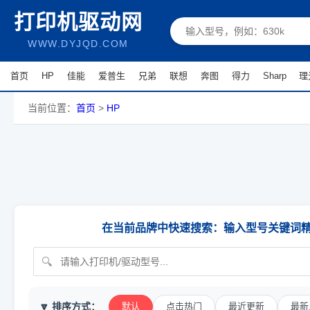
打印机驱动网
WWW.DYJQD.COM
首页
HP
佳能
爱普生
兄弟
联想
奔图
得力
Sharp
理
当前位置：
首页
>
HP
在当前品牌中快速搜索：输入型号关键词
🔽 排序方式：
默认
点击热门
最近更新
最新