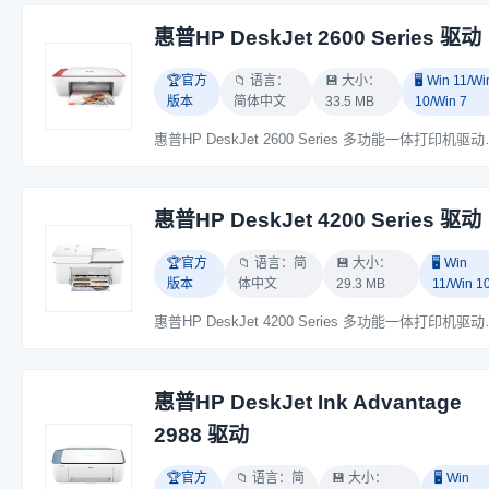
惠普HP DeskJet 2600 Series 驱动
🏆官方
📁 语言：
💾 大小：
🖥️ Win 11/Wi
版本
简体中文
33.5 MB
10/Win 7
惠普HP DeskJet 2600 Series 多功能一体打印机驱动
惠普HP DeskJet 4200 Series 驱动
🏆官方
📁 语言：简
💾 大小：
🖥️ Win
版本
体中文
29.3 MB
11/Win 1
惠普HP DeskJet 4200 Series 多功能一体打
惠普HP DeskJet Ink Advantage
2988 驱动
🏆官方
📁 语言：简
💾 大小：
🖥️ Win