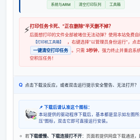
系统与ARM
清空打印队列
工具箱
打印任务卡死、"正在删除"半天删不掉？
⚡
后面想打印的文件全部被堵住无法动弹？使用本站免费自
，右键选择"以管理员身份运行"，点
【打印机工具箱】
一键清空打印任务
。只需
3秒钟
，强力终止并重启系
空积压任务！
Q
点击下载没反应，或者双击运行提示安全警告、无法打开？
📌 下载后请认准这个图标：
本站提供的驱动程序下载后，基本都是显示如左图所
压"图标，双击它即可直接运行安装。
若
下载缓慢、下载连接打不开
：页面若提供网盘下载通道，