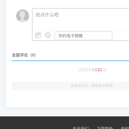
（工具箱全面支持 Win7/8/10/11，终身免费，没有任何隐藏收费
https://www.dyjqd.com/ap
我们会有专人定期查收并整理高频疑难解答，感谢您的支持与厚爱
💡 通俗类比：
这就好比 iPhone 15、iPhone 15 Pro 外
说点什么吧
系统时，下载的都是同一个统称为"iOS 17"的安装包。这里的 510 Se
是它们共享的"系统"。
👨‍💻 站长有话说：
咱几乎每天都在远程帮网友安装各种打印机驱动。本站提供的驱
频使用的，要是驱动有错或者不能用，站长每天帮人装机时早就
大家反馈的问题也会及时验证修复，大家完全可以放心下载。
全部评论（
0
）
🎯 检验标准：只要驱动顺利装完，设备管理器内没有黄色感叹
出纸，就说明已经完美兼容，无需纠结显示名称上的细微差别
还没有评论，快来抢沙发吧！
关于我们
下载帮助
版权