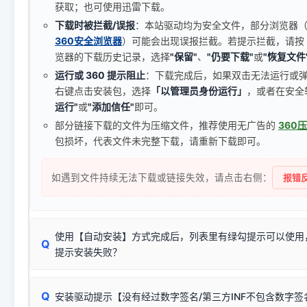
获取；也可使用迅雷下载。
下载时被拦截/误报
：本站驱动均为安全文件，部分浏览器（如 C
360安全浏览器
）可能会出现误报拦截。若提示拦截，请按
览器的下载历史记录，选择
"保留"
、
"仍要下载"
或
"恢复文件
运行或 360 提示阻止
：下载完成后，如果双击无法运行或
右键点击安装包，选择
「以管理员身份运行」
，或者在安全
运行"
或
"添加信任"
即可。
部分链接下载的文件为压缩文件，推荐使用无广告的
360
包损坏，代表文件未完整下载，请重新下载即可。
如遇到文件持续无法下载或链接失效，请点击右侧：
报错反
使用【自动安装】方式完成后，列表里有绿勾提示可以使用
Q
提示安装失败？
无需担心，这是正常现象。
Q
安装驱动提示【没有经过数字签名/第三方INF不包含数字
由于本站驱动包集成了32位和64位驱动，自动安装程序在运