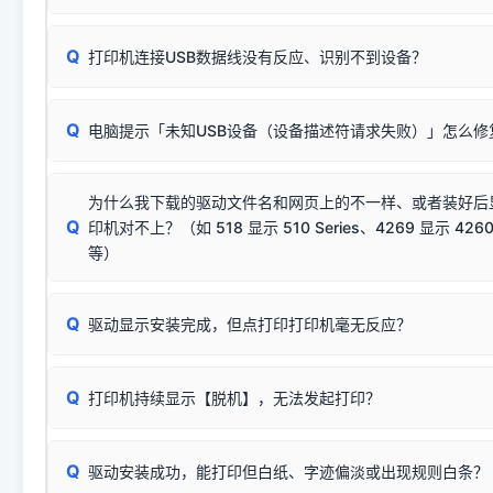
数，并只安装与系统相匹配的那一部分：
Windows较新版本系统强制校验驱动的安全数字签名。部分
Q
往往会弹出此类提示。
打印机连接USB数据线没有反应、识别不到设备？
：代表与您当
✔ 可以使用了
动已安装成功。
🛡️ 本站驱动均经过严格签名。但由于微软系统安全限制，
部
请对照本站安装器左侧的图示进行排查：
：代表与本机系
✘ 安装失败
系统（如 Win10/Win11 最新版）已彻底不再识别老旧驱动的
Q
电脑提示「未知USB设备（设备描述符请求失败）」怎么修
首先确认打印机电源已开启，USB数据线两端已完全插紧；
（被自动跳过），并不影响正
致安装失败。请尝试以下方案：
若使用的是台式机，请优先插到电脑机箱的
后置原生USB接
结论：只要窗口里出现了任意一
出现该报错说明电脑读取不到打印机硬件信息。这通常和驱动
该报错是因为老款打印机官方使用的是旧版签名，新版 Win10/W
供电不足极易导致识别失败）；
窗口去打印测试即可。
为什么我下载的驱动文件名和网页上的不一样、或者装好后
查硬件连接：
容，而非文件安全性问题。
排除线材松动后，可尝试更换一条USB数据线，或在设备管
Q
印机对不上？（如 518 显示 510 Series、4269 显示 4260
将USB数据线两端全部拔下，重新插紧；
临时解决方案：
关闭系统驱动强制签名完整步骤
安装完成后可打印Windows系统测试页确认连通，参考：
如何打
硬件改动】刷新硬件列表。
等）
台式电脑请务必插在机箱后置USB插口，切勿使用前置插口
页图文教程
（提醒：此方式仅在安装老款驱动时临时开启，日常正常使用无需
关闭打印机电源，等待约5秒后重新开机，让系统重新握手
🟢 放心：这是正常匹配的官方驱动，通常可以顺利安装与
验。）
Q
驱动显示安装完成，但点打印打印机毫无反应？
尝试更换一条带双磁环屏蔽的优质打印线，劣质或老化的线
这是打印机行业普遍采用的**官方命名规则**。因为品牌商在
因。
配置稍有不同，但内部核心芯片和打印功能基本一致**的几十
建议通过简易自检，快速划分排查范围：
系列"。
若进行上述操作后依然无效，可能为打印机主板接口故障。详
Q
打印机持续显示【脱机】，无法发起打印？
观察打印机指示灯：
🟢 绿灯常亮
通常代表机器处于正常
USB设备简易修复教程
为了提高开发和维护效率，官方只会为该系列发布**一套通用的
或
🟡 黄灯
闪烁/常亮，一般表示缺纸、卡纸或耗材未能
时，通常会采用这个系列中的**基础款型号**，或者在尾部加
简单尝试：关闭打印机电源，重启电脑，重新插拔机箱后置原
识。
Q
进行简易复印测试（限一体机）：掀开扫描仪盖板，原稿朝
驱动安装成功，能打印但白纸、字迹偏淡或出现规则白条？
进入系统打印队列，点击顶部「打印机」菜单，检查并
取消