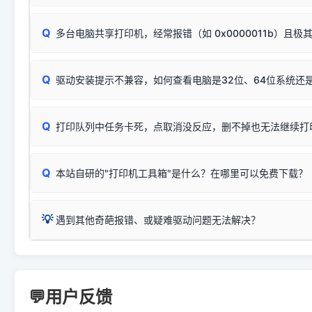
按下带有复印标识
的按键测试。
机」
选项；
此现象通常与驱动无关，大多为耗材或硬件故障，请优先进行机
✅ 复印正常 = 打印机硬件良好。故障通常出在电脑驱动、
📌 行业常见典型例子（它们共用同一个官方驱动包）：
若打印任务堆积卡死，可尝试使用本站免费工具箱，一键修
Q
断：
多台电脑共享打印机，经常报错（如 0x0000011b）且极
上；
惠普 (HP)
完整图文修复指导：
打印机显示脱机一键修复教程
❌ 复印无反应/打印白纸 = 打印机本身存在硬件故障。重
机身自检或复印同样不正常：激光机可能碳粉耗尽、硒鼓寿
：
HP Smart Tank 511、515、516、518
等属于同系列
Windows安全补丁更新后，极易导致局域网USB共享模式下报错 `0
系售后或商家。
能墨盒干涸、喷头堵塞。
显示为
HP Smart Tank 510 Series
.
Q
频繁脱机。
驱动安装提示不兼容，如何查看电脑是32位、64位系统还是
分步排查方案：
驱动装好无法打印完整排查方案
机身单独测试一切正常，唯独电脑打印时出现异常：需重新检测 
：
HP DeskJet 2131、2132、2138
等属于同系列，官方
✅ 建议首先自查：打印机本身是否支持WiFi/无线或有线
试页、端口或驱动配置。
为
HP DeskJet 2130 Series
.
式最稳定）
在键盘上同时按下
+
Win
P
Q
爱普生 (Epson)
打印队列中任务卡死，点取消没反应，删不掉也无法继续打
一键打开系统属性，即可查看
如果您需要选购更换硒鼓或墨盒等，可点击右侧链接查看。微薄
检查机身背面，是否配有 RJ45 网络接口；
：
Epson L4266、L4268、L4269
等属于同系列，官方
型。
于本站服务器租用与工具箱的维护。
检查操作面板上是否有类似无线/WiFi的图标或按键；
为
Epson L4260 Series
.
当发送了错误的打印指令、想删
您也可以使用本站自研的
【打
Q
本站自研的"打印机工具箱"是什么？在哪里可以免费下载？
查看高性价比耗材 ＞
打印机具体型号后缀若带有
佳能 (Canon)
W / DN / WiFi
，通常代表具备
得等好久才有反应挺浪费时间的
在左下角"系统信息"一栏中，
：
Canon G3820、G3821、G3860
等属于同系列，官
若打印机本身带有网口/WiFi，请直接将其配置为网络打印模
到当前的操作系统版本以及系
💡 推荐使用工具箱一键清理：
这是本站自研开发的**绿色、免安装、无广告维护小工具**，
为
Canon G3020 Series
.
USB局域网共享方案。
💡
下载并打开本站自研的
【打印
疑难操作：
遇到其他奇葩报错、或疑难驱动问题无法解决？
详细图文指南：
如何查看自己电
三星 (Samsung)
进入左侧
「安装维护」
菜单；
共享报错完整修复教程：
0x0000011b报错手工解决办法
一键重启打印服务，清除各种顽固卡死、无法删除的打印队
您可以将您遇到的问题反馈给我们。请务必附带：
打印机完整型
：
Samsung SCX-3401、3405
等属于同系列，官方驱
在系统工具模块下，点击
【清
智能扫描并查看打印机当前的真实硬件端口；
⚠️ ARM架构笔记本提醒：若您的电脑是搭载骁龙处理器的超薄本、Su
遇到故障时的具体报错弹窗截图
。
Samsung SCX-3400 Series
.
（备选方案）通过"网络打印共享器"硬件可直接将传统USB打印
件将自动安全停止后台服务、
Windows ARM 系统设备，普通的 X86/X64 驱动将无法
新手免输命令行，一键呼出各种系统底层打印设置。
印机，多电脑连接不求人、不受补丁影响。
新启动打印引擎，一键彻底解
门的 ARM 专用驱动。普通电脑用户请忽略本条。
💬用户反馈
💡 这种情况特别多，这里不一一列举。
📬 统一反馈邮箱：
dyjqd@qq.com
官方免费下载入口：
https://www.dyjqd.com/api/down.htm
查看打印共享服务器 ＞
打印机工具箱下载地址：