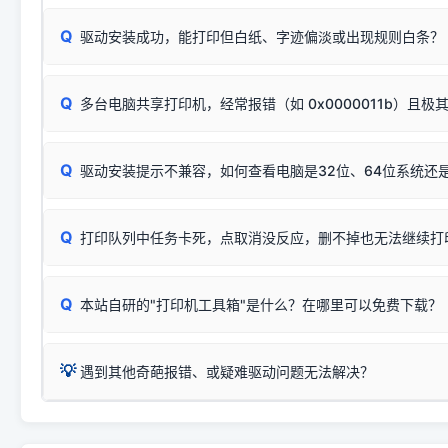
或
🟡 黄灯
闪烁/常亮，一般表示缺纸、卡纸或耗材未能
时，通常会采用这个系列中的**基础款型号**，或者在尾部加
简单尝试：关闭打印机电源，重启电脑，重新插拔机箱后置原
识。
Q
进行简易复印测试（限一体机）：掀开扫描仪盖板，原稿朝
驱动安装成功，能打印但白纸、字迹偏淡或出现规则白条？
进入系统打印队列，点击顶部「打印机」菜单，检查并
取消
按下带有复印标识
的按键测试。
机」
选项；
此现象通常与驱动无关，大多为耗材或硬件故障，请优先进行机
✅ 复印正常 = 打印机硬件良好。故障通常出在电脑驱动、
📌 行业常见典型例子（它们共用同一个官方驱动包）：
若打印任务堆积卡死，可尝试使用本站免费工具箱，一键修
Q
断：
多台电脑共享打印机，经常报错（如 0x0000011b）且极
上；
惠普 (HP)
完整图文修复指导：
打印机显示脱机一键修复教程
❌ 复印无反应/打印白纸 = 打印机本身存在硬件故障。重
机身自检或复印同样不正常：激光机可能碳粉耗尽、硒鼓寿
：
HP Smart Tank 511、515、516、518
等属于同系列
Windows安全补丁更新后，极易导致局域网USB共享模式下报错 `0
系售后或商家。
能墨盒干涸、喷头堵塞。
显示为
HP Smart Tank 510 Series
.
Q
频繁脱机。
驱动安装提示不兼容，如何查看电脑是32位、64位系统还是
分步排查方案：
驱动装好无法打印完整排查方案
机身单独测试一切正常，唯独电脑打印时出现异常：需重新检测 
：
HP DeskJet 2131、2132、2138
等属于同系列，官方
✅ 建议首先自查：打印机本身是否支持WiFi/无线或有线
试页、端口或驱动配置。
为
HP DeskJet 2130 Series
.
式最稳定）
在键盘上同时按下
+
Win
P
Q
爱普生 (Epson)
打印队列中任务卡死，点取消没反应，删不掉也无法继续打
一键打开系统属性，即可查看
如果您需要选购更换硒鼓或墨盒等，可点击右侧链接查看。微薄
检查机身背面，是否配有 RJ45 网络接口；
：
Epson L4266、L4268、L4269
等属于同系列，官方
型。
于本站服务器租用与工具箱的维护。
检查操作面板上是否有类似无线/WiFi的图标或按键；
为
Epson L4260 Series
.
当发送了错误的打印指令、想删
您也可以使用本站自研的
【打
Q
本站自研的"打印机工具箱"是什么？在哪里可以免费下载？
查看高性价比耗材 ＞
打印机具体型号后缀若带有
佳能 (Canon)
W / DN / WiFi
，通常代表具备
得等好久才有反应挺浪费时间的
在左下角"系统信息"一栏中，
：
Canon G3820、G3821、G3860
等属于同系列，官
若打印机本身带有网口/WiFi，请直接将其配置为网络打印模
到当前的操作系统版本以及系
💡 推荐使用工具箱一键清理：
这是本站自研开发的**绿色、免安装、无广告维护小工具**，
为
Canon G3020 Series
.
USB局域网共享方案。
💡
下载并打开本站自研的
【打印
疑难操作：
遇到其他奇葩报错、或疑难驱动问题无法解决？
详细图文指南：
如何查看自己电
三星 (Samsung)
进入左侧
「安装维护」
菜单；
共享报错完整修复教程：
0x0000011b报错手工解决办法
一键重启打印服务，清除各种顽固卡死、无法删除的打印队
您可以将您遇到的问题反馈给我们。请务必附带：
打印机完整型
：
Samsung SCX-3401、3405
等属于同系列，官方驱
在系统工具模块下，点击
【清
智能扫描并查看打印机当前的真实硬件端口；
⚠️ ARM架构笔记本提醒：若您的电脑是搭载骁龙处理器的超薄本、Su
遇到故障时的具体报错弹窗截图
。
Samsung SCX-3400 Series
.
（备选方案）通过"网络打印共享器"硬件可直接将传统USB打印
件将自动安全停止后台服务、