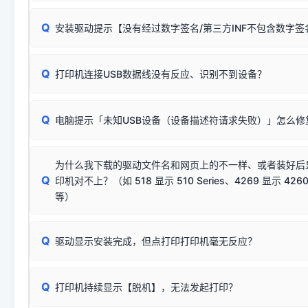
无需担心，这是正常现象。
Q
安装驱动提示【没有经过数字签名/第三方INF不包含数字
由于本站驱动包集成了32位和64位驱动，自动安装程序在运
数，并只安装与系统相匹配的那一部分：
Windows较新版本系统强制校验驱动的安全数字签名。部分
Q
往往会弹出此类提示。
打印机连接USB数据线没有反应、识别不到设备？
：代表与您当
✔ 可以使用了
动已安装成功。
🛡️ 本站驱动均经过严格签名。但由于微软系统安全限制，
部
请对照本站安装器左侧的图示进行排查：
：代表与本机系
✘ 安装失败
系统（如 Win10/Win11 最新版）已彻底不再识别老旧驱动的
Q
电脑提示「未知USB设备（设备描述符请求失败）」怎么修
首先确认打印机电源已开启，USB数据线两端已完全插紧；
（被自动跳过），并不影响正
致安装失败。请尝试以下方案：
若使用的是台式机，请优先插到电脑机箱的
后置原生USB接
结论：只要窗口里出现了任意一
出现该报错说明电脑读取不到打印机硬件信息。这通常和驱动
该报错是因为老款打印机官方使用的是旧版签名，新版 Win10/W
供电不足极易导致识别失败）；
窗口去打印测试即可。
为什么我下载的驱动文件名和网页上的不一样、或者装好后
查硬件连接：
容，而非文件安全性问题。
排除线材松动后，可尝试更换一条USB数据线，或在设备管
Q
印机对不上？（如 518 显示 510 Series、4269 显示 4260
将USB数据线两端全部拔下，重新插紧；
临时解决方案：
关闭系统驱动强制签名完整步骤
安装完成后可打印Windows系统测试页确认连通，参考：
如何打
硬件改动】刷新硬件列表。
等）
台式电脑请务必插在机箱后置USB插口，切勿使用前置插口
页图文教程
（提醒：此方式仅在安装老款驱动时临时开启，日常正常使用无需
关闭打印机电源，等待约5秒后重新开机，让系统重新握手
🟢 放心：这是正常匹配的官方驱动，通常可以顺利安装与
验。）
Q
驱动显示安装完成，但点打印打印机毫无反应？
尝试更换一条带双磁环屏蔽的优质打印线，劣质或老化的线
这是打印机行业普遍采用的**官方命名规则**。因为品牌商在
因。
配置稍有不同，但内部核心芯片和打印功能基本一致**的几十
建议通过简易自检，快速划分排查范围：
系列"。
若进行上述操作后依然无效，可能为打印机主板接口故障。详
Q
打印机持续显示【脱机】，无法发起打印？
观察打印机指示灯：
🟢 绿灯常亮
通常代表机器处于正常
USB设备简易修复教程
为了提高开发和维护效率，官方只会为该系列发布**一套通用的