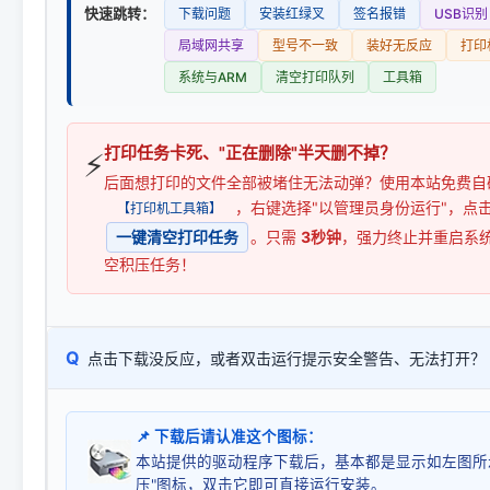
快速跳转：
下载问题
安装红绿叉
签名报错
USB识别
局域网共享
型号不一致
装好无反应
打印
系统与ARM
清空打印队列
工具箱
打印任务卡死、"正在删除"半天删不掉？
⚡
后面想打印的文件全部被堵住无法动弹？使用本站免费自
，右键选择"以管理员身份运行"，点
【打印机工具箱】
一键清空打印任务
。只需
3秒钟
，强力终止并重启系
空积压任务！
Q
点击下载没反应，或者双击运行提示安全警告、无法打开？
📌 下载后请认准这个图标：
本站提供的驱动程序下载后，基本都是显示如左图所
压"图标，双击它即可直接运行安装。