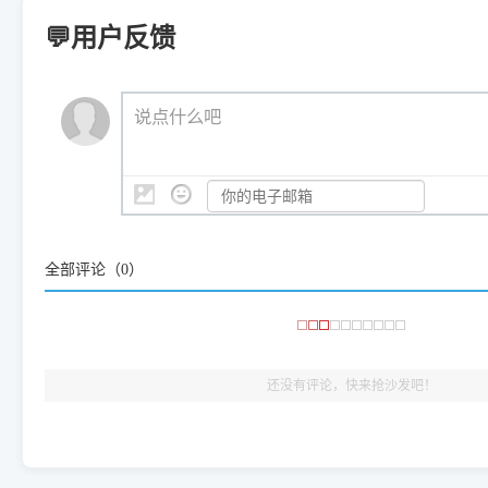
Windows ARM 系统设备，普通的 X86/X64 驱动将无法
新手免输命令行，一键呼出各种系统底层打印设置。
印机，多电脑连接不求人、不受补丁影响。
新启动打印引擎，一键彻底解
门的 ARM 专用驱动。普通电脑用户请忽略本条。
💬用户反馈
💡 这种情况特别多，这里不一一列举。
📬 统一反馈邮箱：
dyjqd@qq.com
官方免费下载入口：
https://www.dyjqd.com/api/down.htm
查看打印共享服务器 ＞
打印机工具箱下载地址：
（工具箱全面支持 Win7/8/10/11，终身免费，没有任何隐藏收费
https://www.dyjqd.com/ap
我们会有专人定期查收并整理高频疑难解答，感谢您的支持与厚爱
💡 通俗类比：
这就好比 iPhone 15、iPhone 15 Pro 外
说点什么吧
系统时，下载的都是同一个统称为"iOS 17"的安装包。这里的 510 Se
是它们共享的"系统"。
👨‍💻 站长有话说：
咱几乎每天都在远程帮网友安装各种打印机驱动。本站提供的驱
频使用的，要是驱动有错或者不能用，站长每天帮人装机时早就
大家反馈的问题也会及时验证修复，大家完全可以放心下载。
全部评论（
0
）
🎯 检验标准：只要驱动顺利装完，设备管理器内没有黄色感叹
出纸，就说明已经完美兼容，无需纠结显示名称上的细微差别
还没有评论，快来抢沙发吧！