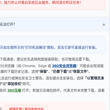
钟
，强力终止并重启系统后台服务，瞬间清空积压任务！
无法打开？
▼
示如左图所示的"打印机自解压"图标，双击它即可直接运行安装。
下载通道，建议优先选择网盘链接获取；也可使用迅雷下载。
览器（如 Chrome、Edge 或
360安全浏览器
）可能会出现误报
器的下载历史记录，选择
"保留"
、
"仍要下载"
或
"恢复文件"
。
无法运行或弹出安全卫士警告，请右键点击安装包，选择
「以管理员身
"
或
"添加信任"
即可。
广告的
360压缩
打开；若提示压缩包损坏，代表文件未完整下载，请重
侧：
报错反馈 / 驱动失效点此