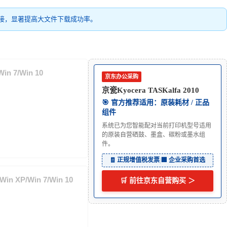
接，显著提高大文件下载成功率。
in 7/Win 10
京东办公采购
京瓷Kyocera TASKalfa 2010
🎯 官方推荐适用：原装耗材 / 正品
组件
系统已为您智能配对当前打印机型号适用
的原装自营硒鼓、墨盒、碳粉或墨水组
件。
🧾 正规增值税发票
|
🏢 企业采购首选
in XP/Win 7/Win 10
🛒 前往京东自营购买 ＞