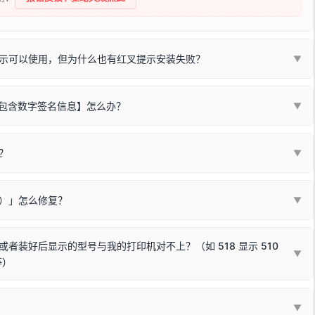
示可以使用，但为什么也有红叉提示安装失败？
▼
不包含数字签名信息】怎么办？
▼
装程序在运行时会检测您的系统位数，并只安装与系统相匹配的那一部
字签名。部分老旧打印机的原厂驱动，往往会弹出此类提示。
？
代表与您当前电脑系统相兼容的驱动已安装成功。
▼
安全限制，
部分新版 Windows 系统（如 Win10/Win11 最新版）已
表与本机系统位数不兼容的驱动（被自动跳过），并不影响正常打印。
装失败。请尝试以下方案：
现了任意一个绿色对勾，直接关闭窗口去打印测试即可。
Win10/Win11 系统不再默认兼容，而非文件安全性问题。
败）」怎么修复？
▼
已完全插紧；
原生USB接口
（前置面板或拓展坞供电不足极易导致识别失败）；
参考：
如何打印Windows系统测试页图文教程
通常和驱动无关，请按以下步骤排查硬件连接：
常使用无需长期关闭系统安全校验。）
，或在设备管理器中点击【扫描检测硬件改动】刷新硬件列表。
装好后显示的型号与我的打印机对不上？（如 518 显示 510
▼
等）
使用前置插口或外接拓展坞；
统重新握手识别；
顺利安装与使用。
▼
或老化的线材是此问题的高发诱因。
因为品牌商在生产时，会将**外观和配置稍有不同，但内部核心芯片和打