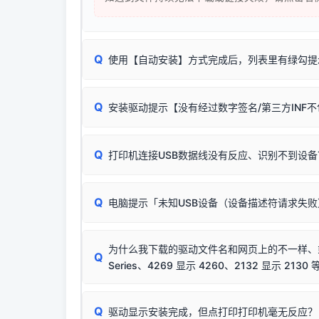
Q
使用【自动安装】方式完成后，列表里有绿勾提
无需担心，这是正常现象。
Q
安装驱动提示【没有经过数字签名/第三方INF
由于本站驱动包集成了32位和64位驱动，自动安
分：
Windows较新版本系统强制校验驱动的安全数
Q
打印机连接USB数据线没有反应、识别不到设备
：
✔ 可以使用了
🛡️ 本站驱动均经过严格签名。但由于微软系统
：代
✘ 安装失败
彻底不再识别老旧驱动的 SHA-1 签名
，导致安
请对照本站安装器左侧的图示进行排查：
结论：只要窗口里出
该报错是因为老款打印机官方使用的是旧版签名，新版 
Q
电脑提示「未知USB设备（设备描述符请求失
首先确认打印机电源已开启，USB数据线两端
临时解决方案：
关闭系统驱动强制签名完整步骤
若使用的是台式机，请优先插到电脑机箱的
后置
安装完成后可打印Windows系统测试页确认连通，
出现该报错说明电脑读取不到打印机硬件信息。这
（提醒：此方式仅在安装老款驱动时临时开启，日常正
排除线材松动后，可尝试更换一条USB数据线
为什么我下载的驱动文件名和网页上的不一样、或者
将USB数据线两端全部拔下，重新插紧；
Q
Series、4269 显示 4260、2132 显示 2130 
台式电脑请务必插在机箱后置USB插口，切勿
关闭打印机电源，等待约5秒后重新开机，让系
🟢 放心：这是正常匹配的官方驱动，通常可以
Q
驱动显示安装完成，但点打印打印机毫无反应？
尝试更换一条带双磁环屏蔽的优质打印线，劣质
这是打印机行业普遍采用的**官方命名规则**。