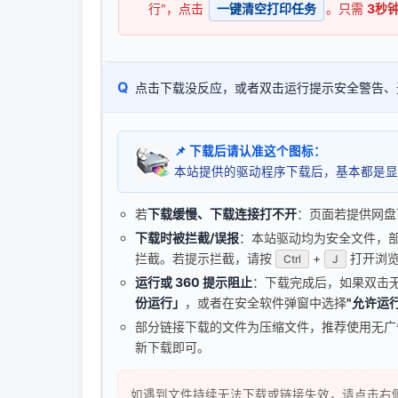
行"，点击
一键清空打印任务
。只需
3秒
Q
点击下载没反应，或者双击运行提示安全警告、
📌 下载后请认准这个图标：
本站提供的驱动程序下载后，基本都是显
若
下载缓慢、下载连接打不开
：页面若提供网盘
下载时被拦截/误报
：本站驱动均为安全文件，部分浏
拦截。若提示拦截，请按
+
打开浏览
Ctrl
J
运行或 360 提示阻止
：下载完成后，如果双击
份运行」
，或者在安全软件弹窗中选择
"允许运行
部分链接下载的文件为压缩文件，推荐使用无
新下载即可。
如遇到文件持续无法下载或链接失效，请点击右