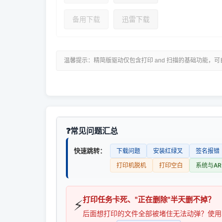
备用下载
迅雷下载
温馨提示：精简版驱动仅包含打印 and 扫描的基础功能，
常见问题汇总
快速跳转：
下载问题
安装红绿叉
签名报错
打印机脱机
打印空白
系统与AR
打印任务卡死、"正在删除"半天删不掉？
⚡
后面想打印的文件全部被堵住无法动弹？使