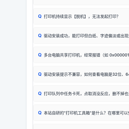
印功能基本一致**的几十款机型，划归为"同一个系
若进行上述操作后依然无效，可能为打印机主板接
建议通过简易自检，快速划分排查范围：
为了提高开发和维护效率，官方只会为该系列发布*
Q
打印机持续显示【脱机】，无法发起打印？
观察打印机指示灯：
🟢 绿灯常亮
通常代表机
型号**，或者在尾部加上
"Series（系列）"
标识。
缺纸、卡纸或耗材未能被识别。
简单尝试：关闭打印机电源，重启电脑，重新插
进行简易复印测试（限一体机）：掀开扫描仪盖
Q
驱动安装成功，能打印但白纸、字迹偏淡或出现
进入系统打印队列，点击顶部「打印机」菜单，
📌 行业常见典型例子（它们共用同一个官方驱
试。
若打印任务堆积卡死，可尝试使用本站免费工具
惠普 (HP)
✅ 复印正常 = 打印机硬件良好。故障通常出在
此现象通常与驱动无关，大多为耗材或硬件故障，
完整图文修复指导：
打印机显示脱机一键修复教程
：
HP Smart Tank 511、515、516、518
等
❌ 复印无反应/打印白纸 = 打印机本身存在
Q
多台电脑共享打印机，经常报错（如 0x00000
机身自检或复印同样不正常：激光机可能碳粉耗
：
HP DeskJet 2131、2132、2138
等属于
分步排查方案：
驱动装好无法打印完整排查方案
机身单独测试一切正常，唯独电脑打印时出现异常：
Windows安全补丁更新后，极易导致局域网USB共享模
爱普生 (Epson)
Q
驱动安装提示不兼容，如何查看电脑是32位、6
：
Epson L4266、L4268、L4269
等属于同
✅ 建议首先自查：打印机本身是否支持WiFi
如果您需要选购更换硒鼓或墨盒等，可点击右侧链接
佳能 (Canon)
于本站服务器租用与工具箱的维护。
检查机身背面，是否配有 RJ45 网络接口；
在键盘上同时按下
：
Canon G3820、G3821、G3860
等属于
Q
检查操作面板上是否有类似无线/WiFi的图标或
打印队列中任务卡死，点取消没反应，删不掉也
系统位数与架构类
三星 (Samsung)
打印机具体型号后缀若带有
W / DN / WiFi
，通
您也可以使用本站
：
Samsung SCX-3401、3405
等属于同系
当发送了错误的打印
若打印机本身带有网口/WiFi，请直接将其配置为
观、快速地查看到
Q
本站自研的"打印机工具箱"是什么？在哪里可以
💡 推荐使用工具箱一
共享报错完整修复教程：
0x0000011b报错手工
详细图文指南：
💡 这
如何
下载并打开本站自
这是本站自研开发的**绿色、免安装、无广告维护