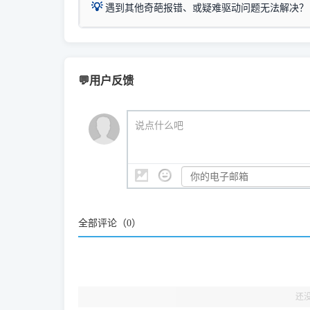
💡
遇到其他奇葩报错、或疑难驱动问题无法解决？
进入左侧
「安装维
（备选方案）通过"网络打印共享器"硬件可直接将传
一键重启打印服务，清除各种顽固卡死、无法删
⚠️ ARM架构笔记本提醒：若您的电脑是搭载骁龙处理器的
💡 通俗类比：
这就好比 iPhone 15、iPhon
印机，多电脑连接不求人、不受补丁影响。
在系统工具模块下
智能扫描并查看打印机当前的真实硬件端口；
X86/X64 驱动将无法兼容，必须联系官方寻求专
为"iOS 17"的安装包。这里的 510 Series / 42
您可以将您遇到的问题反馈给我们。请务必附带：
粉碎缓存残留并重
新手免输命令行，一键呼出各种系统底层打印设
打印机工具箱下载
👨‍💻 站长有话说：
📬 统
官方免费下载入口：
https://www.dyjqd.com/ap
咱几乎每天都在远程帮网友安装各种打印机驱动。本
💬用户反馈
站长每天帮人装机时早就会发现并修复了，而且大家
（工具箱全面支持 Win7/8/10/11，终身免费，没
我们会有专人定期查收并整理高频疑难解答，感谢您的
🎯 检验标准：只要驱动顺利装完，设备管理器内
说点什么吧
结显示名称上的细微差别。
全部评论（
0
）
还