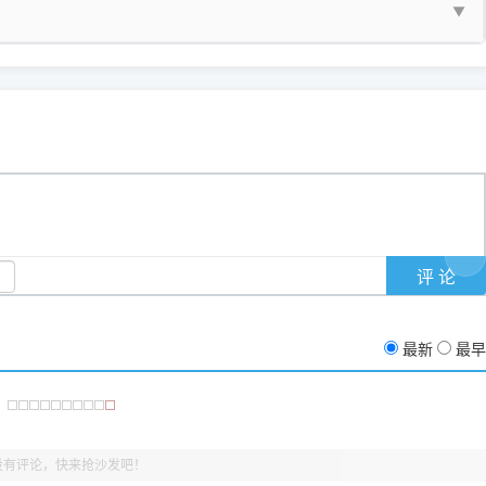
▼
护」
菜单；
统USB打印机升级为独立网络打
除的打印队列；
超薄本、Surface Pro X等 Windows ARM 系统设备，普通的
查看打印共享服务器 ＞
e 15 Pro 外观和配置有差异，但它们升级系统时，下载的都是同一个统称
，点击
【清空打印任务】
按钮，软件将自动安全停止后台服务、彻底
门的 ARM 专用驱动。普通电脑用户请忽略本条。
60 就是它们共享的"系统"。
打印机完整型号 + 电脑系统版本 + 遇到故障时的具体报错弹窗截图
。
新启动打印引擎，一键彻底解决卡死。
置。
地址：
https://www.dyjqd.com/api/down.html
一反馈邮箱：
dyjqd@qq.com
i/down.html
站提供的驱动都是站长在实战中高频使用的，要是驱动有错或者不能用，
反馈的问题也会及时验证修复，大家完全可以放心下载。
有任何隐藏收费及广告插件。）
支持与厚爱。
没有黄色感叹号，且打印测试能正常出纸，就说明已经完美兼容，无需纠
最新
最早
没有评论，快来抢沙发吧！