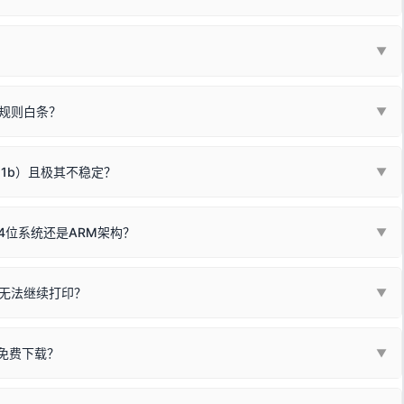
列"。
口故障。详细图文请参考：
未知USB设备简易修复教程
*一套通用的驱动程序**。命名时，通常会采用这个系列中的**基础款
▼
器处于正常待机状态；
🔴 红灯
或
🟡 黄灯
闪烁/常亮，一般表示
拔机箱后置原生USB接口；
板，原稿朝下放置在玻璃面板上，按下带有复印标识
的按键测
规则白条？
▼
检查并
取消勾选「脱机使用打印机」
选项；
动包）：
箱，一键修复或清空打印队列。
电脑驱动、USB连接线或系统服务上；
请优先进行机身自检/复印进行判断：
属于同系列，官方驱动名称通常显示为
HP Smart Tank 510 Series
.
硬件故障。重装驱动无法解决，建议联系售后或商家。
11b）且极其不稳定？
▼
尽、硒鼓寿命终结；喷墨打印机可能墨盒干涸、喷头堵塞。
同系列，官方驱动名称通常显示为
HP DeskJet 2130 Series
.
需重新检测 Windows 系统测试页、端口或驱动配置。
式下报错 `0x0000011b` 或频繁脱机。
4位系统还是ARM架构？
▼
系列，官方驱动名称通常显示为
Epson L4260 Series
.
/无线或有线网络打印？（此连接模式最稳定）
查看。微薄佣金收益将全部用
查看高性价比耗材 ＞
+
快捷键可一键打开系统属性，即可查看当前
Win
Pause/Break
同系列，官方驱动名称通常显示为
Canon G3020 Series
.
按键；
无法继续打印？
▼
型。
常代表具备网络连接能力。
自研的
【打印机工具箱】
，打开后在左下角"系统信息"一栏中，即可直
列，官方驱动名称通常显示为
Samsung SCX-3400 Series
.
指令、想删除打印任务后打别的，得等好久才有反应挺浪费时间的。
网络打印模式。如果没有，再采用USB局域网共享方案。
当前的操作系统版本以及系统架构。
免费下载？
▼
键清理：
解决办法
种情况特别多，这里不一一列举。
查看自己电脑系统位数教程
研的
【打印机工具箱】
；
小工具**，旨在简化打印机的各种疑难操作：