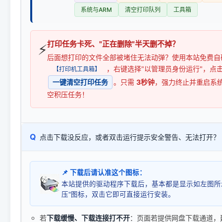
系统与ARM
清空打印队列
工具箱
打印任务卡死、"正在删除"半天删不掉？
⚡
后面想打印的文件全部被堵住无法动弹？使用本站免费自
，右键选择"以管理员身份运行"，点
【打印机工具箱】
一键清空打印任务
。只需
3秒钟
，强力终止并重启系
空积压任务！
Q
点击下载没反应，或者双击运行提示安全警告、无法打开？
📌 下载后请认准这个图标：
本站提供的驱动程序下载后，基本都是显示如左图所
压"图标，双击它即可直接运行安装。
若
下载缓慢、下载连接打不开
：页面若提供网盘下载通道，