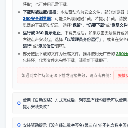
获取；也可使用迅雷下载。
下载时被拦截/误报
：本站驱动均为安全文件，部分浏览器（如 C
360安全浏览器
）可能会出现误报拦截。若提示拦截，请按
览器的下载历史记录，选择
"保留"
、
"仍要下载"
或
"恢复文件
运行或 360 提示阻止
：下载完成后，如果双击无法运行或
右键点击安装包，选择
「以管理员身份运行」
，或者在安全
运行"
或
"添加信任"
即可。
部分链接下载的文件为压缩文件，推荐使用无广告的
360
包损坏，代表文件未完整下载，请重新下载即可。
如遇到文件持续无法下载或链接失效，请点击右侧：
报错反
使用【自动安装】方式完成后，列表里有绿勾提示可以使用
Q
提示安装失败？
无需担心，这是正常现象。
Q
安装驱动提示【没有经过数字签名/第三方INF不包含数字
由于本站驱动包集成了32位和64位驱动，自动安装程序在运