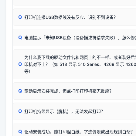
数，并只安装与系统相匹配的那一部分：
Windows较新版本系统强制校验驱动的安全数字签名。部分
Q
往往会弹出此类提示。
打印机连接USB数据线没有反应、识别不到设备？
：代表与您当
✔ 可以使用了
动已安装成功。
🛡️ 本站驱动均经过严格签名。但由于微软系统安全限制，
部
请对照本站安装器左侧的图示进行排查：
：代表与本机系
✘ 安装失败
系统（如 Win10/Win11 最新版）已彻底不再识别老旧驱动的
Q
电脑提示「未知USB设备（设备描述符请求失败）」怎么修
首先确认打印机电源已开启，USB数据线两端已完全插紧；
（被自动跳过），并不影响正
致安装失败。请尝试以下方案：
若使用的是台式机，请优先插到电脑机箱的
后置原生USB接
结论：只要窗口里出现了任意一
出现该报错说明电脑读取不到打印机硬件信息。这通常和驱动
该报错是因为老款打印机官方使用的是旧版签名，新版 Win10/W
供电不足极易导致识别失败）；
窗口去打印测试即可。
为什么我下载的驱动文件名和网页上的不一样、或者装好后
查硬件连接：
容，而非文件安全性问题。
排除线材松动后，可尝试更换一条USB数据线，或在设备管
Q
印机对不上？（如 518 显示 510 Series、4269 显示 4260
将USB数据线两端全部拔下，重新插紧；
临时解决方案：
关闭系统驱动强制签名完整步骤
安装完成后可打印Windows系统测试页确认连通，参考：
如何打
硬件改动】刷新硬件列表。
等）
台式电脑请务必插在机箱后置USB插口，切勿使用前置插口
页图文教程
（提醒：此方式仅在安装老款驱动时临时开启，日常正常使用无需
关闭打印机电源，等待约5秒后重新开机，让系统重新握手
🟢 放心：这是正常匹配的官方驱动，通常可以顺利安装与
验。）
Q
驱动显示安装完成，但点打印打印机毫无反应？
尝试更换一条带双磁环屏蔽的优质打印线，劣质或老化的线
这是打印机行业普遍采用的**官方命名规则**。因为品牌商在
因。
配置稍有不同，但内部核心芯片和打印功能基本一致**的几十
建议通过简易自检，快速划分排查范围：
系列"。
若进行上述操作后依然无效，可能为打印机主板接口故障。详
Q
打印机持续显示【脱机】，无法发起打印？
观察打印机指示灯：
🟢 绿灯常亮
通常代表机器处于正常
USB设备简易修复教程
为了提高开发和维护效率，官方只会为该系列发布**一套通用的
或
🟡 黄灯
闪烁/常亮，一般表示缺纸、卡纸或耗材未能
时，通常会采用这个系列中的**基础款型号**，或者在尾部加
简单尝试：关闭打印机电源，重启电脑，重新插拔机箱后置原
识。
Q
进行简易复印测试（限一体机）：掀开扫描仪盖板，原稿朝
驱动安装成功，能打印但白纸、字迹偏淡或出现规则白条？
进入系统打印队列，点击顶部「打印机」菜单，检查并
取消