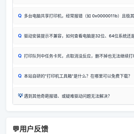
按下带有复印标识
的按键测试。
机」
选项；
此现象通常与驱动无关，大多为耗材或硬件故障，请优先进行机
✅ 复印正常 = 打印机硬件良好。故障通常出在电脑驱动、
📌 行业常见典型例子（它们共用同一个官方驱动包）：
若打印任务堆积卡死，可尝试使用本站免费工具箱，一键修
Q
断：
多台电脑共享打印机，经常报错（如 0x0000011b）且极
上；
惠普 (HP)
完整图文修复指导：
打印机显示脱机一键修复教程
❌ 复印无反应/打印白纸 = 打印机本身存在硬件故障。重
机身自检或复印同样不正常：激光机可能碳粉耗尽、硒鼓寿
：
HP Smart Tank 511、515、516、518
等属于同系列
Windows安全补丁更新后，极易导致局域网USB共享模式下报错 `0
系售后或商家。
能墨盒干涸、喷头堵塞。
显示为
HP Smart Tank 510 Series
.
Q
频繁脱机。
驱动安装提示不兼容，如何查看电脑是32位、64位系统还是
分步排查方案：
驱动装好无法打印完整排查方案
机身单独测试一切正常，唯独电脑打印时出现异常：需重新检测 
：
HP DeskJet 2131、2132、2138
等属于同系列，官方
✅ 建议首先自查：打印机本身是否支持WiFi/无线或有线
试页、端口或驱动配置。
为
HP DeskJet 2130 Series
.
式最稳定）
在键盘上同时按下
+
Win
P
Q
爱普生 (Epson)
打印队列中任务卡死，点取消没反应，删不掉也无法继续打
一键打开系统属性，即可查看
如果您需要选购更换硒鼓或墨盒等，可点击右侧链接查看。微薄
检查机身背面，是否配有 RJ45 网络接口；
：
Epson L4266、L4268、L4269
等属于同系列，官方
型。
于本站服务器租用与工具箱的维护。
检查操作面板上是否有类似无线/WiFi的图标或按键；
为
Epson L4260 Series
.
当发送了错误的打印指令、想删
您也可以使用本站自研的
【打
Q
本站自研的"打印机工具箱"是什么？在哪里可以免费下载？
查看高性价比耗材 ＞
打印机具体型号后缀若带有
佳能 (Canon)
W / DN / WiFi
，通常代表具备
得等好久才有反应挺浪费时间的
在左下角"系统信息"一栏中，
：
Canon G3820、G3821、G3860
等属于同系列，官
若打印机本身带有网口/WiFi，请直接将其配置为网络打印模
到当前的操作系统版本以及系
💡 推荐使用工具箱一键清理：
这是本站自研开发的**绿色、免安装、无广告维护小工具**，
为
Canon G3020 Series
.
USB局域网共享方案。
💡
下载并打开本站自研的
【打印
疑难操作：
遇到其他奇葩报错、或疑难驱动问题无法解决？
详细图文指南：
如何查看自己电
三星 (Samsung)
进入左侧
「安装维护」
菜单；
共享报错完整修复教程：
0x0000011b报错手工解决办法
一键重启打印服务，清除各种顽固卡死、无法删除的打印队
您可以将您遇到的问题反馈给我们。请务必附带：
打印机完整型
：
Samsung SCX-3401、3405
等属于同系列，官方驱
在系统工具模块下，点击
【清
智能扫描并查看打印机当前的真实硬件端口；
⚠️ ARM架构笔记本提醒：若您的电脑是搭载骁龙处理器的超薄本、Su
遇到故障时的具体报错弹窗截图
。
Samsung SCX-3400 Series
.
（备选方案）通过"网络打印共享器"硬件可直接将传统USB打印
件将自动安全停止后台服务、
Windows ARM 系统设备，普通的 X86/X64 驱动将无法
新手免输命令行，一键呼出各种系统底层打印设置。
印机，多电脑连接不求人、不受补丁影响。
新启动打印引擎，一键彻底解
门的 ARM 专用驱动。普通电脑用户请忽略本条。
💬用户反馈
💡 这种情况特别多，这里不一一列举。
📬 统一反馈邮箱：
dyjqd@qq.com
官方免费下载入口：
https://www.dyjqd.com/api/down.htm
查看打印共享服务器 ＞
打印机工具箱下载地址：