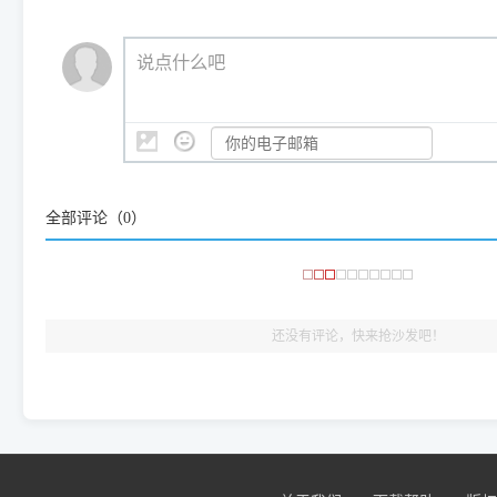
（工具箱全面支持 Win7/8/10/11，终身免费，没有任何隐藏收费
https://www.dyjqd.com/ap
我们会有专人定期查收并整理高频疑难解答，感谢您的支持与厚爱
💡 通俗类比：
这就好比 iPhone 15、iPhone 15 Pro 外
说点什么吧
系统时，下载的都是同一个统称为"iOS 17"的安装包。这里的 510 Se
是它们共享的"系统"。
👨‍💻 站长有话说：
咱几乎每天都在远程帮网友安装各种打印机驱动。本站提供的驱
频使用的，要是驱动有错或者不能用，站长每天帮人装机时早就
大家反馈的问题也会及时验证修复，大家完全可以放心下载。
全部评论（
0
）
🎯 检验标准：只要驱动顺利装完，设备管理器内没有黄色感叹
出纸，就说明已经完美兼容，无需纠结显示名称上的细微差别
还没有评论，快来抢沙发吧！