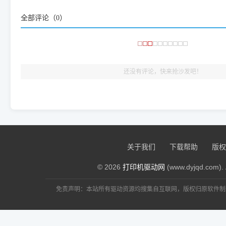
频使用的，要是驱动有错或者不能用，站长每天帮人装机时早就
全部评论（
0
）
大家反馈的问题也会及时验证修复，大家完全可以放心下载。
🎯 检验标准：只要驱动顺利装完，设备管理器内没有黄色感叹
出纸，就说明已经完美兼容，无需纠结显示名称上的细微差别
还没有评论，快来抢沙发吧！
关于我们
下载帮助
版权
© 2026
打印机驱动网
(www.dyjqd.com). 
免责声明：本站所有驱动资源均搜集自互联网，版权归原软件制