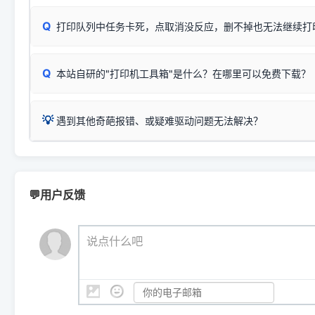
✅ 建议首先自查：打印机本身是否支持WiFi/无线或有线
试页、端口或驱动配置。
为
HP DeskJet 2130 Series
.
式最稳定）
在键盘上同时按下
+
Win
P
Q
爱普生 (Epson)
打印队列中任务卡死，点取消没反应，删不掉也无法继续打
一键打开系统属性，即可查看
如果您需要选购更换硒鼓或墨盒等，可点击右侧链接查看。微薄
检查机身背面，是否配有 RJ45 网络接口；
：
Epson L4266、L4268、L4269
等属于同系列，官方
型。
于本站服务器租用与工具箱的维护。
检查操作面板上是否有类似无线/WiFi的图标或按键；
为
Epson L4260 Series
.
当发送了错误的打印指令、想删
您也可以使用本站自研的
【打
Q
本站自研的"打印机工具箱"是什么？在哪里可以免费下载？
查看高性价比耗材 ＞
打印机具体型号后缀若带有
佳能 (Canon)
W / DN / WiFi
，通常代表具备
得等好久才有反应挺浪费时间的
在左下角"系统信息"一栏中，
：
Canon G3820、G3821、G3860
等属于同系列，官
若打印机本身带有网口/WiFi，请直接将其配置为网络打印模
到当前的操作系统版本以及系
💡 推荐使用工具箱一键清理：
这是本站自研开发的**绿色、免安装、无广告维护小工具**，
为
Canon G3020 Series
.
USB局域网共享方案。
💡
下载并打开本站自研的
【打印
疑难操作：
遇到其他奇葩报错、或疑难驱动问题无法解决？
详细图文指南：
如何查看自己电
三星 (Samsung)
进入左侧
「安装维护」
菜单；
共享报错完整修复教程：
0x0000011b报错手工解决办法
一键重启打印服务，清除各种顽固卡死、无法删除的打印队
您可以将您遇到的问题反馈给我们。请务必附带：
打印机完整型
：
Samsung SCX-3401、3405
等属于同系列，官方驱
在系统工具模块下，点击
【清
智能扫描并查看打印机当前的真实硬件端口；
⚠️ ARM架构笔记本提醒：若您的电脑是搭载骁龙处理器的超薄本、Su
遇到故障时的具体报错弹窗截图
。
Samsung SCX-3400 Series
.
（备选方案）通过"网络打印共享器"硬件可直接将传统USB打印
件将自动安全停止后台服务、
Windows ARM 系统设备，普通的 X86/X64 驱动将无法
新手免输命令行，一键呼出各种系统底层打印设置。
印机，多电脑连接不求人、不受补丁影响。
新启动打印引擎，一键彻底解
门的 ARM 专用驱动。普通电脑用户请忽略本条。
💬用户反馈
💡 这种情况特别多，这里不一一列举。
📬 统一反馈邮箱：
dyjqd@qq.com
官方免费下载入口：
https://www.dyjqd.com/api/down.htm
查看打印共享服务器 ＞
打印机工具箱下载地址：
（工具箱全面支持 Win7/8/10/11，终身免费，没有任何隐藏收费
https://www.dyjqd.com/ap
我们会有专人定期查收并整理高频疑难解答，感谢您的支持与厚爱
💡 通俗类比：
这就好比 iPhone 15、iPhone 15 Pro 外
说点什么吧
系统时，下载的都是同一个统称为"iOS 17"的安装包。这里的 510 Se
是它们共享的"系统"。
👨‍💻 站长有话说：
咱几乎每天都在远程帮网友安装各种打印机驱动。本站提供的驱