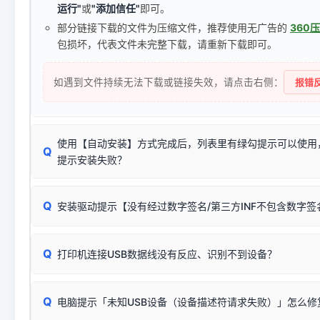
运行"
或
"添加信任"
即可。
部分链接下载的文件为压缩文件，推荐使用无广告的
360
包损坏，代表文件未完整下载，请重新下载即可。
如遇到文件持续无法下载或链接失效，请点击右侧：
报错反
使用【自动安装】方式完成后，列表里有绿勾提示可以使用
Q
提示安装失败？
无需担心，这是正常现象。
Q
安装驱动提示【没有经过数字签名/第三方INF不包含数字
由于本站驱动包集成了32位和64位驱动，自动安装程序在运
数，并只安装与系统相匹配的那一部分：
Windows较新版本系统强制校验驱动的安全数字签名。部分
Q
往往会弹出此类提示。
打印机连接USB数据线没有反应、识别不到设备？
：代表与您当
✔ 可以使用了
动已安装成功。
🛡️ 本站驱动均经过严格签名。但由于微软系统安全限制，
部
请对照本站安装器左侧的图示进行排查：
：代表与本机系
✘ 安装失败
系统（如 Win10/Win11 最新版）已彻底不再识别老旧驱动的
Q
电脑提示「未知USB设备（设备描述符请求失败）」怎么修
首先确认打印机电源已开启，USB数据线两端已完全插紧；
（被自动跳过），并不影响正
致安装失败。请尝试以下方案：