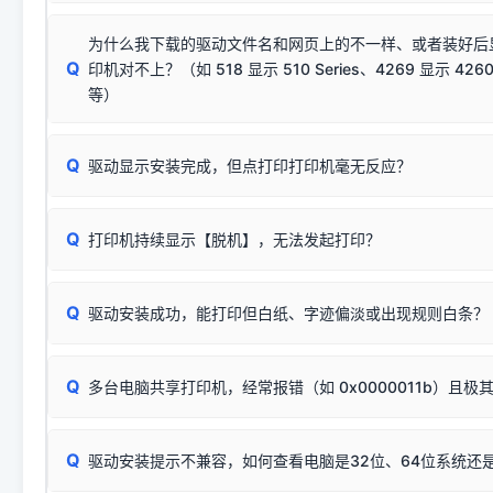
若使用的是台式机，请优先插到电脑机箱的
后置原生USB接
结论：只要窗口里出现了任意一
出现该报错说明电脑读取不到打印机硬件信息。这通常和驱动
该报错是因为老款打印机官方使用的是旧版签名，新版 Win10/W
供电不足极易导致识别失败）；
窗口去打印测试即可。
为什么我下载的驱动文件名和网页上的不一样、或者装好后
查硬件连接：
容，而非文件安全性问题。
排除线材松动后，可尝试更换一条USB数据线，或在设备管
Q
印机对不上？（如 518 显示 510 Series、4269 显示 4260
将USB数据线两端全部拔下，重新插紧；
临时解决方案：
关闭系统驱动强制签名完整步骤
安装完成后可打印Windows系统测试页确认连通，参考：
如何打
硬件改动】刷新硬件列表。
等）
台式电脑请务必插在机箱后置USB插口，切勿使用前置插口
页图文教程
（提醒：此方式仅在安装老款驱动时临时开启，日常正常使用无需
关闭打印机电源，等待约5秒后重新开机，让系统重新握手
🟢 放心：这是正常匹配的官方驱动，通常可以顺利安装与
验。）
Q
驱动显示安装完成，但点打印打印机毫无反应？
尝试更换一条带双磁环屏蔽的优质打印线，劣质或老化的线
这是打印机行业普遍采用的**官方命名规则**。因为品牌商在
因。
配置稍有不同，但内部核心芯片和打印功能基本一致**的几十
建议通过简易自检，快速划分排查范围：
系列"。
若进行上述操作后依然无效，可能为打印机主板接口故障。详
Q
打印机持续显示【脱机】，无法发起打印？
观察打印机指示灯：
🟢 绿灯常亮
通常代表机器处于正常
USB设备简易修复教程
为了提高开发和维护效率，官方只会为该系列发布**一套通用的
或
🟡 黄灯
闪烁/常亮，一般表示缺纸、卡纸或耗材未能
时，通常会采用这个系列中的**基础款型号**，或者在尾部加
简单尝试：关闭打印机电源，重启电脑，重新插拔机箱后置原
识。
Q
进行简易复印测试（限一体机）：掀开扫描仪盖板，原稿朝
驱动安装成功，能打印但白纸、字迹偏淡或出现规则白条？
进入系统打印队列，点击顶部「打印机」菜单，检查并
取消
按下带有复印标识
的按键测试。
机」
选项；
此现象通常与驱动无关，大多为耗材或硬件故障，请优先进行机
✅ 复印正常 = 打印机硬件良好。故障通常出在电脑驱动、
📌 行业常见典型例子（它们共用同一个官方驱动包）：
若打印任务堆积卡死，可尝试使用本站免费工具箱，一键修
Q
断：
多台电脑共享打印机，经常报错（如 0x0000011b）且极
上；
惠普 (HP)
完整图文修复指导：
打印机显示脱机一键修复教程
❌ 复印无反应/打印白纸 = 打印机本身存在硬件故障。重
机身自检或复印同样不正常：激光机可能碳粉耗尽、硒鼓寿
：
HP Smart Tank 511、515、516、518
等属于同系列
Windows安全补丁更新后，极易导致局域网USB共享模式下报错 `0
系售后或商家。
能墨盒干涸、喷头堵塞。
显示为
HP Smart Tank 510 Series
.
Q
频繁脱机。
驱动安装提示不兼容，如何查看电脑是32位、64位系统还是
分步排查方案：
驱动装好无法打印完整排查方案
机身单独测试一切正常，唯独电脑打印时出现异常：需重新检测 
：
HP DeskJet 2131、2132、2138
等属于同系列，官方