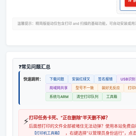
🛒
温馨提示：精简版驱动仅包含打印 and 扫描的基础功能，可自动安装或
常见问题汇总
快速跳转：
下载问题
安装红绿叉
签名报错
USB识别
局域网共享
型号不一致
装好无反应
打印
系统与ARM
清空打印队列
工具箱
打印任务卡死、"正在删除"半天删不掉？
⚡
后面想打印的文件全部被堵住无法动弹？使用本站免费自
，右键选择"以管理员身份运行"，点
【打印机工具箱】