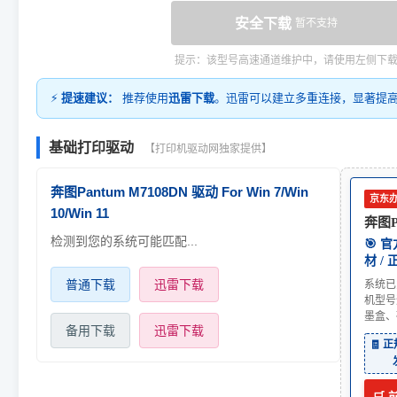
安全下载
暂不支持
提示：该型号高速通道维护中，请使用左侧下
⚡
提速建议：
推荐使用
迅雷下载
。迅雷可以建立多重连接，显著提
基础打印驱动
【打印机驱动网独家提供】
奔图Pantum M7108DN 驱动 For Win 7/Win
京东
10/Win 11
奔图P
检测到您的系统可能匹配...
🎯 
材 /
普通下载
迅雷下载
系统已
机型号
墨盒、
备用下载
迅雷下载
🧾 