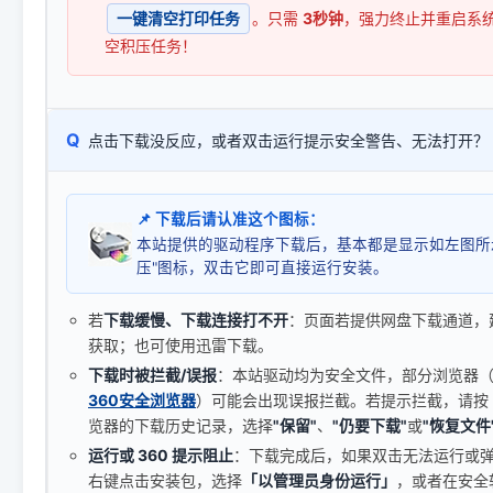
一键清空打印任务
。只需
3秒钟
，强力终止并重启系
空积压任务！
Q
点击下载没反应，或者双击运行提示安全警告、无法打开？
📌 下载后请认准这个图标：
本站提供的驱动程序下载后，基本都是显示如左图所
压"图标，双击它即可直接运行安装。
若
下载缓慢、下载连接打不开
：页面若提供网盘下载通道，
获取；也可使用迅雷下载。
下载时被拦截/误报
：本站驱动均为安全文件，部分浏览器（如 C
360安全浏览器
）可能会出现误报拦截。若提示拦截，请按
览器的下载历史记录，选择
"保留"
、
"仍要下载"
或
"恢复文件
运行或 360 提示阻止
：下载完成后，如果双击无法运行或
右键点击安装包，选择
「以管理员身份运行」
，或者在安全