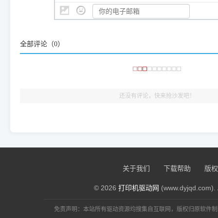
👨‍💻 站长有话说：
咱几乎每天都在远程帮网友安装各种打印机驱动。本站提供的驱
频使用的，要是驱动有错或者不能用，站长每天帮人装机时早就
全部评论（
0
）
大家反馈的问题也会及时验证修复，大家完全可以放心下载。
🎯 检验标准：只要驱动顺利装完，设备管理器内没有黄色感叹
出纸，就说明已经完美兼容，无需纠结显示名称上的细微差别
还没有评论，快来抢沙发吧！
关于我们
下载帮助
版权
© 2026
打印机驱动网
(www.dyjqd.com). 
免责声明：本站所有驱动资源均搜集自互联网，版权归原软件制