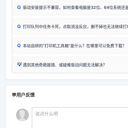
：
HP Smart Tank 511、515、516、518
等属于同系列
Windows安全补丁更新后，极易导致局域网USB共享模式下报错 `0
系售后或商家。
能墨盒干涸、喷头堵塞。
显示为
HP Smart Tank 510 Series
.
Q
频繁脱机。
驱动安装提示不兼容，如何查看电脑是32位、64位系统还是
分步排查方案：
驱动装好无法打印完整排查方案
机身单独测试一切正常，唯独电脑打印时出现异常：需重新检测 
：
HP DeskJet 2131、2132、2138
等属于同系列，官方
✅ 建议首先自查：打印机本身是否支持WiFi/无线或有线
试页、端口或驱动配置。
为
HP DeskJet 2130 Series
.
式最稳定）
在键盘上同时按下
+
Win
P
Q
爱普生 (Epson)
打印队列中任务卡死，点取消没反应，删不掉也无法继续打
一键打开系统属性，即可查看
如果您需要选购更换硒鼓或墨盒等，可点击右侧链接查看。微薄
检查机身背面，是否配有 RJ45 网络接口；
：
Epson L4266、L4268、L4269
等属于同系列，官方
型。
于本站服务器租用与工具箱的维护。
检查操作面板上是否有类似无线/WiFi的图标或按键；
为
Epson L4260 Series
.
当发送了错误的打印指令、想删
您也可以使用本站自研的
【打
Q
本站自研的"打印机工具箱"是什么？在哪里可以免费下载？
查看高性价比耗材 ＞
打印机具体型号后缀若带有
佳能 (Canon)
W / DN / WiFi
，通常代表具备
得等好久才有反应挺浪费时间的
在左下角"系统信息"一栏中，
：
Canon G3820、G3821、G3860
等属于同系列，官
若打印机本身带有网口/WiFi，请直接将其配置为网络打印模
到当前的操作系统版本以及系
💡 推荐使用工具箱一键清理：
这是本站自研开发的**绿色、免安装、无广告维护小工具**，
为
Canon G3020 Series
.
USB局域网共享方案。
💡
下载并打开本站自研的
【打印
疑难操作：
遇到其他奇葩报错、或疑难驱动问题无法解决？
详细图文指南：
如何查看自己电
三星 (Samsung)
进入左侧
「安装维护」
菜单；
共享报错完整修复教程：
0x0000011b报错手工解决办法
一键重启打印服务，清除各种顽固卡死、无法删除的打印队
您可以将您遇到的问题反馈给我们。请务必附带：
打印机完整型
：
Samsung SCX-3401、3405
等属于同系列，官方驱
在系统工具模块下，点击
【清
智能扫描并查看打印机当前的真实硬件端口；
⚠️ ARM架构笔记本提醒：若您的电脑是搭载骁龙处理器的超薄本、Su
遇到故障时的具体报错弹窗截图
。
Samsung SCX-3400 Series
.
（备选方案）通过"网络打印共享器"硬件可直接将传统USB打印
件将自动安全停止后台服务、
Windows ARM 系统设备，普通的 X86/X64 驱动将无法
新手免输命令行，一键呼出各种系统底层打印设置。
印机，多电脑连接不求人、不受补丁影响。
新启动打印引擎，一键彻底解
门的 ARM 专用驱动。普通电脑用户请忽略本条。
💬用户反馈
💡 这种情况特别多，这里不一一列举。
📬 统一反馈邮箱：
dyjqd@qq.com
官方免费下载入口：
https://www.dyjqd.com/api/down.htm
查看打印共享服务器 ＞
打印机工具箱下载地址：
（工具箱全面支持 Win7/8/10/11，终身免费，没有任何隐藏收费
https://www.dyjqd.com/ap
我们会有专人定期查收并整理高频疑难解答，感谢您的支持与厚爱
💡 通俗类比：
这就好比 iPhone 15、iPhone 15 Pro 外
说点什么吧
系统时，下载的都是同一个统称为"iOS 17"的安装包。这里的 510 Se
是它们共享的"系统"。