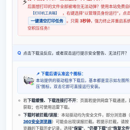
⚡
后面想打印的文件全部被堵住无法动弹？使用本站免费自
，右键选择"以管理员身份运行"，点
【打印机工具箱】
一键清空打印任务
。只需
3秒钟
，强力终止并重启系
空积压任务！
Q
点击下载没反应，或者双击运行提示安全警告、无法打开？
📌 下载后请认准这个图标：
本站提供的驱动程序下载后，基本都是显示如左图所
压"图标，双击它即可直接运行安装。
若
下载缓慢、下载连接打不开
：页面若提供网盘下载通道，
获取；也可使用迅雷下载。
下载时被拦截/误报
：本站驱动均为安全文件，部分浏览器（如 C
360安全浏览器
）可能会出现误报拦截。若提示拦截，请按
览器的下载历史记录，选择
"保留"
、
"仍要下载"
或
"恢复文件