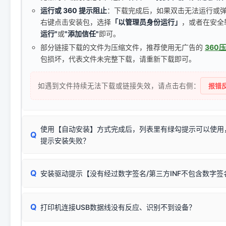
运行或 360 提示阻止
：下载完成后，如果双击无法运行或
右键点击安装包，选择
「以管理员身份运行」
，或者在安全
运行"
或
"添加信任"
即可。
部分链接下载的文件为压缩文件，推荐使用无广告的
360
包损坏，代表文件未完整下载，请重新下载即可。
如遇到文件持续无法下载或链接失效，请点击右侧：
报错反
使用【自动安装】方式完成后，列表里有绿勾提示可以使用
Q
提示安装失败？
无需担心，这是正常现象。
Q
安装驱动提示【没有经过数字签名/第三方INF不包含数字
由于本站驱动包集成了32位和64位驱动，自动安装程序在运
数，并只安装与系统相匹配的那一部分：
Windows较新版本系统强制校验驱动的安全数字签名。部分
Q
往往会弹出此类提示。
打印机连接USB数据线没有反应、识别不到设备？
：代表与您当
✔ 可以使用了
动已安装成功。
🛡️ 本站驱动均经过严格签名。但由于微软系统安全限制，
部