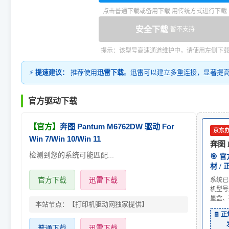
点击普通下载或备用下载 用传统方式进行下载
安全下载
暂不支持
提示：该型号高速通道维护中，请使用左侧下
⚡
提速建议：
推荐使用
迅雷下载
。迅雷可以建立多重连接，显著提
官方驱动下载
【官方】
奔图 Pantum M6762DW 驱动 For
京东
Win 7/Win 10/Win 11
奔图 
检测到您的系统可能匹配...
🎯 
材 /
官方下载
迅雷下载
系统已
机型号
墨盒、
本站节点：【打印机驱动网独家提供】
🧾 
普通下载
迅雷下载