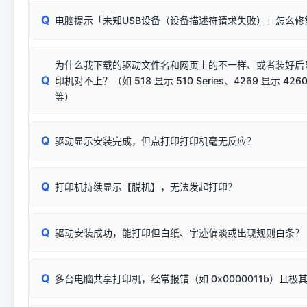
请对照本站安装器左侧的图示进行排查：
：代表与本机系
✘ 安装失败
系统（如 Win10/Win11 最新版）已彻底不再识别老旧驱动的
Q
电脑提示「未知USB设备（设备描述符请求失败）」怎么修
首先确认打印机电源已开启，USB数据线两端已完全插紧；
（被自动跳过），并不影响正
致安装失败。请尝试以下方案：
若使用的是台式机，请优先插到电脑机箱的
后置原生USB接
结论：只要窗口里出现了任意一
出现该报错说明电脑读取不到打印机硬件信息。这通常和驱动
该报错是因为老款打印机官方使用的是旧版签名，新版 Win10/W
供电不足极易导致识别失败）；
窗口去打印测试即可。
为什么我下载的驱动文件名和网页上的不一样、或者装好后
查硬件连接：
容，而非文件安全性问题。
排除线材松动后，可尝试更换一条USB数据线，或在设备管
Q
印机对不上？（如 518 显示 510 Series、4269 显示 4260
将USB数据线两端全部拔下，重新插紧；
临时解决方案：
关闭系统驱动强制签名完整步骤
安装完成后可打印Windows系统测试页确认连通，参考：
如何打
硬件改动】刷新硬件列表。
等）
台式电脑请务必插在机箱后置USB插口，切勿使用前置插口
页图文教程
（提醒：此方式仅在安装老款驱动时临时开启，日常正常使用无需
关闭打印机电源，等待约5秒后重新开机，让系统重新握手
🟢 放心：这是正常匹配的官方驱动，通常可以顺利安装与
验。）
Q
驱动显示安装完成，但点打印打印机毫无反应？
尝试更换一条带双磁环屏蔽的优质打印线，劣质或老化的线
这是打印机行业普遍采用的**官方命名规则**。因为品牌商在
因。
配置稍有不同，但内部核心芯片和打印功能基本一致**的几十
建议通过简易自检，快速划分排查范围：
系列"。
若进行上述操作后依然无效，可能为打印机主板接口故障。详
Q
打印机持续显示【脱机】，无法发起打印？
观察打印机指示灯：
🟢 绿灯常亮
通常代表机器处于正常
USB设备简易修复教程
为了提高开发和维护效率，官方只会为该系列发布**一套通用的
或
🟡 黄灯
闪烁/常亮，一般表示缺纸、卡纸或耗材未能
时，通常会采用这个系列中的**基础款型号**，或者在尾部加
简单尝试：关闭打印机电源，重启电脑，重新插拔机箱后置原
识。
Q
进行简易复印测试（限一体机）：掀开扫描仪盖板，原稿朝
驱动安装成功，能打印但白纸、字迹偏淡或出现规则白条？
进入系统打印队列，点击顶部「打印机」菜单，检查并
取消
按下带有复印标识
的按键测试。
机」
选项；
此现象通常与驱动无关，大多为耗材或硬件故障，请优先进行机
✅ 复印正常 = 打印机硬件良好。故障通常出在电脑驱动、
📌 行业常见典型例子（它们共用同一个官方驱动包）：
若打印任务堆积卡死，可尝试使用本站免费工具箱，一键修
Q
断：
多台电脑共享打印机，经常报错（如 0x0000011b）且极
上；
惠普 (HP)
完整图文修复指导：
打印机显示脱机一键修复教程
❌ 复印无反应/打印白纸 = 打印机本身存在硬件故障。重
机身自检或复印同样不正常：激光机可能碳粉耗尽、硒鼓寿