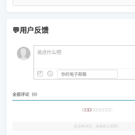
三星 (Samsung)
进入左侧
「安装维护」
菜单；
共享报错完整修复教程：
0x0000011b报错手工解决办法
一键重启打印服务，清除各种顽固卡死、无法删除的打印队
您可以将您遇到的问题反馈给我们。请务必附带：
打印机完整型
：
Samsung SCX-3401、3405
等属于同系列，官方驱
在系统工具模块下，点击
【清
智能扫描并查看打印机当前的真实硬件端口；
⚠️ ARM架构笔记本提醒：若您的电脑是搭载骁龙处理器的超薄本、Su
遇到故障时的具体报错弹窗截图
。
Samsung SCX-3400 Series
.
（备选方案）通过"网络打印共享器"硬件可直接将传统USB打印
件将自动安全停止后台服务、
Windows ARM 系统设备，普通的 X86/X64 驱动将无法
新手免输命令行，一键呼出各种系统底层打印设置。
印机，多电脑连接不求人、不受补丁影响。
新启动打印引擎，一键彻底解
门的 ARM 专用驱动。普通电脑用户请忽略本条。
💬用户反馈
💡 这种情况特别多，这里不一一列举。
📬 统一反馈邮箱：
dyjqd@qq.com
官方免费下载入口：
https://www.dyjqd.com/api/down.htm
查看打印共享服务器 ＞
打印机工具箱下载地址：
（工具箱全面支持 Win7/8/10/11，终身免费，没有任何隐藏收费
https://www.dyjqd.com/ap
我们会有专人定期查收并整理高频疑难解答，感谢您的支持与厚爱
💡 通俗类比：
这就好比 iPhone 15、iPhone 15 Pro 外
说点什么吧
系统时，下载的都是同一个统称为"iOS 17"的安装包。这里的 510 Se
是它们共享的"系统"。
👨‍💻 站长有话说：
咱几乎每天都在远程帮网友安装各种打印机驱动。本站提供的驱
频使用的，要是驱动有错或者不能用，站长每天帮人装机时早就
大家反馈的问题也会及时验证修复，大家完全可以放心下载。
全部评论（
0
）
🎯 检验标准：只要驱动顺利装完，设备管理器内没有黄色感叹
出纸，就说明已经完美兼容，无需纠结显示名称上的细微差别
还没有评论，快来抢沙发吧！
492737945@qq.com
评论
奔图 Pantum M6202W 驱动