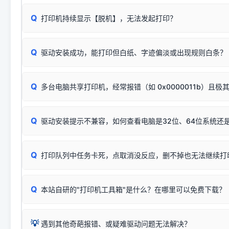
配置稍有不同，但内部核心芯片和打印功能基本一致**的几十
建议通过简易自检，快速划分排查范围：
系列"。
若进行上述操作后依然无效，可能为打印机主板接口故障。详
Q
打印机持续显示【脱机】，无法发起打印？
观察打印机指示灯：
🟢 绿灯常亮
通常代表机器处于正常
USB设备简易修复教程
为了提高开发和维护效率，官方只会为该系列发布**一套通用的
或
🟡 黄灯
闪烁/常亮，一般表示缺纸、卡纸或耗材未能
时，通常会采用这个系列中的**基础款型号**，或者在尾部加
简单尝试：关闭打印机电源，重启电脑，重新插拔机箱后置原
识。
Q
进行简易复印测试（限一体机）：掀开扫描仪盖板，原稿朝
驱动安装成功，能打印但白纸、字迹偏淡或出现规则白条？
进入系统打印队列，点击顶部「打印机」菜单，检查并
取消
按下带有复印标识
的按键测试。
机」
选项；
此现象通常与驱动无关，大多为耗材或硬件故障，请优先进行机
✅ 复印正常 = 打印机硬件良好。故障通常出在电脑驱动、
📌 行业常见典型例子（它们共用同一个官方驱动包）：
若打印任务堆积卡死，可尝试使用本站免费工具箱，一键修
Q
断：
多台电脑共享打印机，经常报错（如 0x0000011b）且极
上；
惠普 (HP)
完整图文修复指导：
打印机显示脱机一键修复教程
❌ 复印无反应/打印白纸 = 打印机本身存在硬件故障。重
机身自检或复印同样不正常：激光机可能碳粉耗尽、硒鼓寿
：
HP Smart Tank 511、515、516、518
等属于同系列
Windows安全补丁更新后，极易导致局域网USB共享模式下报错 `0
系售后或商家。
能墨盒干涸、喷头堵塞。
显示为
HP Smart Tank 510 Series
.
Q
频繁脱机。
驱动安装提示不兼容，如何查看电脑是32位、64位系统还是
分步排查方案：
驱动装好无法打印完整排查方案
机身单独测试一切正常，唯独电脑打印时出现异常：需重新检测 
：
HP DeskJet 2131、2132、2138
等属于同系列，官方
✅ 建议首先自查：打印机本身是否支持WiFi/无线或有线
试页、端口或驱动配置。
为
HP DeskJet 2130 Series
.
式最稳定）
在键盘上同时按下
+
Win
P
Q
爱普生 (Epson)
打印队列中任务卡死，点取消没反应，删不掉也无法继续打
一键打开系统属性，即可查看
如果您需要选购更换硒鼓或墨盒等，可点击右侧链接查看。微薄
检查机身背面，是否配有 RJ45 网络接口；
：
Epson L4266、L4268、L4269
等属于同系列，官方
型。
于本站服务器租用与工具箱的维护。
检查操作面板上是否有类似无线/WiFi的图标或按键；
为
Epson L4260 Series
.
当发送了错误的打印指令、想删
您也可以使用本站自研的
【打
Q
本站自研的"打印机工具箱"是什么？在哪里可以免费下载？
查看高性价比耗材 ＞
打印机具体型号后缀若带有
佳能 (Canon)
W / DN / WiFi
，通常代表具备
得等好久才有反应挺浪费时间的
在左下角"系统信息"一栏中，
：
Canon G3820、G3821、G3860
等属于同系列，官
若打印机本身带有网口/WiFi，请直接将其配置为网络打印模
到当前的操作系统版本以及系
💡 推荐使用工具箱一键清理：
这是本站自研开发的**绿色、免安装、无广告维护小工具**，
为
Canon G3020 Series
.
USB局域网共享方案。
💡
下载并打开本站自研的
【打印
疑难操作：
遇到其他奇葩报错、或疑难驱动问题无法解决？
详细图文指南：
如何查看自己电