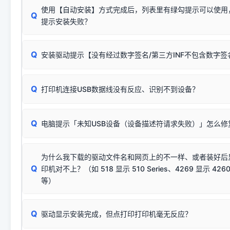
使用【自动安装】方式完成后，列表里有绿勾提示可以使用
Q
提示安装失败？
无需担心，这是正常现象。
Q
安装驱动提示【没有经过数字签名/第三方INF不包含数字
由于本站驱动包集成了32位和64位驱动，自动安装程序在运
数，并只安装与系统相匹配的那一部分：
Windows较新版本系统强制校验驱动的安全数字签名。部分
Q
往往会弹出此类提示。
打印机连接USB数据线没有反应、识别不到设备？
：代表与您当
✔ 可以使用了
动已安装成功。
🛡️ 本站驱动均经过严格签名。但由于微软系统安全限制，
部
请对照本站安装器左侧的图示进行排查：
：代表与本机系
✘ 安装失败
系统（如 Win10/Win11 最新版）已彻底不再识别老旧驱动的
Q
电脑提示「未知USB设备（设备描述符请求失败）」怎么修
首先确认打印机电源已开启，USB数据线两端已完全插紧；
（被自动跳过），并不影响正
致安装失败。请尝试以下方案：
若使用的是台式机，请优先插到电脑机箱的
后置原生USB接
结论：只要窗口里出现了任意一
出现该报错说明电脑读取不到打印机硬件信息。这通常和驱动
该报错是因为老款打印机官方使用的是旧版签名，新版 Win10/W
供电不足极易导致识别失败）；
窗口去打印测试即可。
为什么我下载的驱动文件名和网页上的不一样、或者装好后
查硬件连接：
容，而非文件安全性问题。
排除线材松动后，可尝试更换一条USB数据线，或在设备管
Q
印机对不上？（如 518 显示 510 Series、4269 显示 4260
将USB数据线两端全部拔下，重新插紧；
临时解决方案：
关闭系统驱动强制签名完整步骤
安装完成后可打印Windows系统测试页确认连通，参考：
如何打
硬件改动】刷新硬件列表。
等）
台式电脑请务必插在机箱后置USB插口，切勿使用前置插口
页图文教程
（提醒：此方式仅在安装老款驱动时临时开启，日常正常使用无需
关闭打印机电源，等待约5秒后重新开机，让系统重新握手
🟢 放心：这是正常匹配的官方驱动，通常可以顺利安装与
验。）
Q
驱动显示安装完成，但点打印打印机毫无反应？
尝试更换一条带双磁环屏蔽的优质打印线，劣质或老化的线
这是打印机行业普遍采用的**官方命名规则**。因为品牌商在
因。