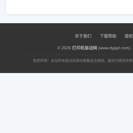
：非常
306083029@qq.com
评论
奔图 Pantum M6202W 驱动
：dyqd@
dyqd@qq.com
评论
奔图 Pantum M6202W 驱动
关于我们
下载帮助
版权
© 2026
打印机驱动网
(www.dyjqd.com). 
免责声明：本站所有驱动资源均搜集自互联网，版权归原软件制