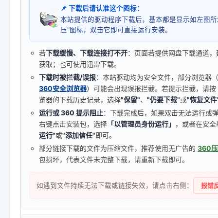
📌 下载后请认准这个图标：
本站提供的驱动程序下载后，基本都是显示如左图所
压"图标，双击它即可直接运行安装。
若
下载缓慢、下载连接打不开
：页面若提供网盘下载通道，
获取；也可使用迅雷下载。
下载时被拦截/误报
：本站驱动均为安全文件，部分浏览器（如 C
360安全浏览器
）可能会出现误报拦截。若提示拦截，请按
览器的下载历史记录，选择
"保留"
、
"仍要下载"
或
"恢复文件
运行或 360 提示阻止
：下载完成后，如果双击无法运行或
右键点击安装包，选择
「以管理员身份运行」
，或者在安全
运行"
或
"添加信任"
即可。
部分链接下载的文件为压缩文件，推荐使用无广告的
360
包损坏，代表文件未完整下载，请重新下载即可。
如遇到文件持续无法下载或链接失效，请点击右侧：
报错反