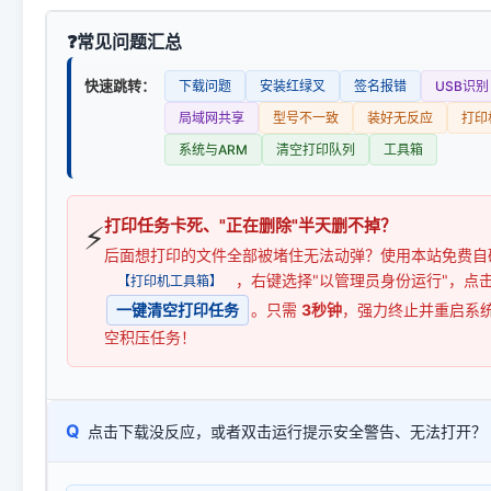
常见问题汇总
快速跳转：
下载问题
安装红绿叉
签名报错
USB识别
局域网共享
型号不一致
装好无反应
打印
系统与ARM
清空打印队列
工具箱
打印任务卡死、"正在删除"半天删不掉？
⚡
后面想打印的文件全部被堵住无法动弹？使用本站免费自
，右键选择"以管理员身份运行"，点
【打印机工具箱】
一键清空打印任务
。只需
3秒钟
，强力终止并重启系
空积压任务！
Q
点击下载没反应，或者双击运行提示安全警告、无法打开？