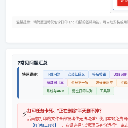
🛒
温馨提示：精简版驱动仅包含打印 and 扫描的基础功能，可自动安装或
常见问题汇总
快速跳转：
下载问题
安装红绿叉
签名报错
USB识别
局域网共享
型号不一致
装好无反应
打印
系统与ARM
清空打印队列
工具箱
打印任务卡死、"正在删除"半天删不掉？
⚡
后面想打印的文件全部被堵住无法动弹？使用本站免费自
，右键选择"以管理员身份运行"，点
【打印机工具箱】