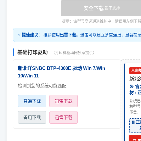
安全下载
暂不支持
提示：该型号高速通道维护中，请使用左侧下
⚡
提速建议：
推荐使用
迅雷下载
。迅雷可以建立多重连接，显著提
基础打印驱动
【打印机驱动网独家提供】
新北洋SNBC BTP-4300E 驱动 Win 7/Win
京东
10/Win 11
新北洋
检测到您的系统可能匹配...
🎯 
材 /
普通下载
迅雷下载
系统已
机型号
墨盒、
备用下载
迅雷下载
🧾 