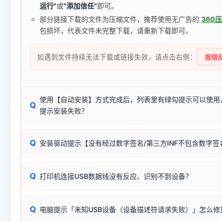
运行"
或
"添加信任"
即可。
部分链接下载的文件为压缩文件，推荐使用无广告的
360
包损坏，代表文件未完整下载，请重新下载即可。
如遇到文件持续无法下载或链接失效，请点击右侧：
报错反
使用【自动安装】方式完成后，列表里有绿勾提示可以使用
Q
提示安装失败？
无需担心，这是正常现象。
Q
安装驱动提示【没有经过数字签名/第三方INF不包含数字
由于本站驱动包集成了32位和64位驱动，自动安装程序在运
数，并只安装与系统相匹配的那一部分：
Windows较新版本系统强制校验驱动的安全数字签名。部分
Q
往往会弹出此类提示。
打印机连接USB数据线没有反应、识别不到设备？
：代表与您当
✔ 可以使用了
动已安装成功。
🛡️ 本站驱动均经过严格签名。但由于微软系统安全限制，
部
请对照本站安装器左侧的图示进行排查：
：代表与本机系
✘ 安装失败
系统（如 Win10/Win11 最新版）已彻底不再识别老旧驱动的
Q
电脑提示「未知USB设备（设备描述符请求失败）」怎么修
首先确认打印机电源已开启，USB数据线两端已完全插紧；
（被自动跳过），并不影响正
致安装失败。请尝试以下方案：