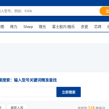
立
奔图
得力
Sharp
理光
富士胶片/施乐
京瓷
芯烨
速搜索：输入型号关键词精准查找
立即搜索
116
新
最新入库
共找到
款驱动