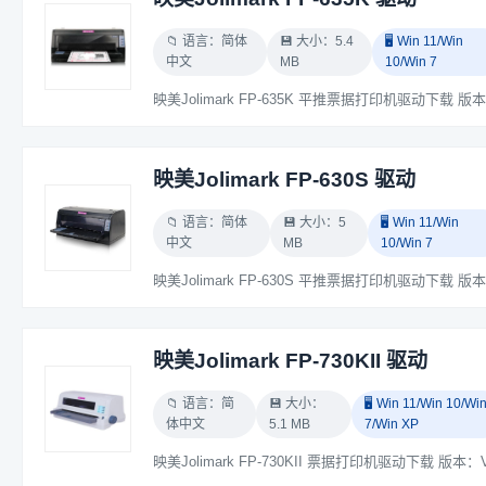
📁 语言：简体
💾 大小：5.4
🖥️ Win 11/Win
中文
MB
10/Win 7
映美Jolimark FP-630S 驱动
📁 语言：简体
💾 大小：5
🖥️ Win 11/Win
中文
MB
10/Win 7
映美Jolimark FP-730KII 驱动
📁 语言：简
💾 大小：
🖥️ Win 11/Win 10/Wi
体中文
5.1 MB
7/Win XP