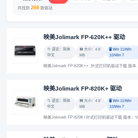
268
共找到
款驱动
映美Jolimark FP-620K++ 驱动
📁 语言：简体
💾 大小：4.9
🖥️ Win 11/Win
中文
MB
10/Win 7
映美Jolimark FP-620K++ ;针式打印机驱动下载 版本：V1.0 发布日期：20
映美Jolimark FP-820K+ 驱动
📁 语言：简体
💾 大小：4.9
🖥️ Win 11/Win
中文
MB
10/Win 7