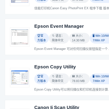
Epson Event Manager
🏆官
📁 语言：
💾 大小：
🖥️ Win 10/W
方版本
简体中文
14.30 MB
7/Win XP
Epson Event Manager 可对任何扫描仪按钮指定一个打开的目标程序，以便更快的进行目标扫描。 Epson
Epson Copy Utility
🏆官
📁 语言：
💾 大小：
🖥️ Win 10/W
方版本
简体中文
78.83 MB
7/Win XP
Epson Copy Utility可以将扫描仪和打印机连接到计算机上，将扫描仪
Canon Ij Scan Utility