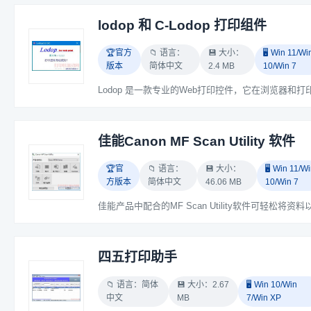
lodop 和 C-Lodop 打印组件
🏆官方
📁 语言：
💾 大小：
🖥️ Win 11/Wi
版本
简体中文
2.4 MB
10/Win 7
佳能Canon MF Scan Utility 软件
🏆官
📁 语言：
💾 大小：
🖥️ Win 11/W
方版本
简体中文
46.06 MB
10/Win 7
四五打印助手
📁 语言：简体
💾 大小：2.67
🖥️ Win 10/Win
中文
MB
7/Win XP