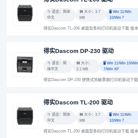
📁 语言：简体
💾 大小：3.7
🖥️ Win 11/Win
中文
MB
10/Win 7
得实Dascom DP-230 驱动
📁 语言：简
💾 大小：
🖥️ Win 11/Win 10/Wi
体中文
2.2 MB
7/Win XP
得实Dascom TL-200 驱动
📁 语言：简体
💾 大小：3.7
🖥️ Win 11/Win
中文
MB
10/Win 7