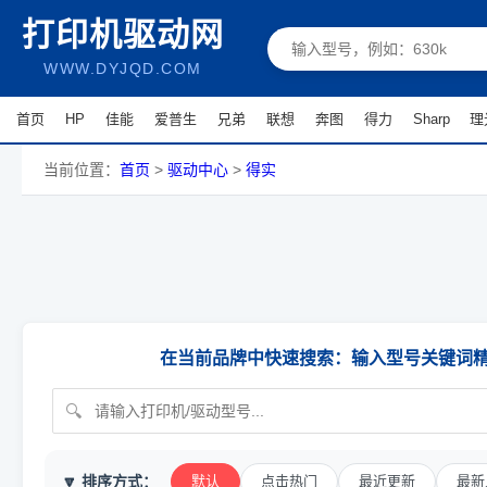
打印机驱动网
WWW.DYJQD.COM
首页
HP
佳能
爱普生
兄弟
联想
奔图
得力
Sharp
理
当前位置：
首页
>
驱动中心
>
得实
在当前品牌中快速搜索：输入型号关键词
🔽 排序方式：
默认
点击热门
最近更新
最新