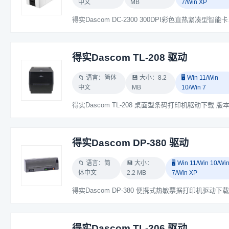
中文
MB
7/Win XP
得实Dascom DC-2300 3
得实Dascom TL-208 驱动
📁 语言：简体
💾 大小：8.2
🖥️ Win 11/Win
中文
MB
10/Win 7
得实Dascom DP-380 驱动
📁 语言：简
💾 大小：
🖥️ Win 11/Win 10/Wi
体中文
2.2 MB
7/Win XP
得实Dascom TL-206 驱动