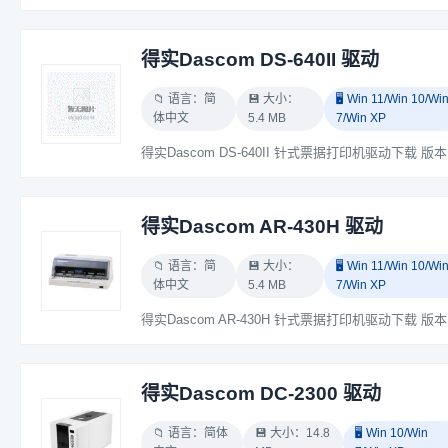
得实Dascom DS-640II 驱动
📁 语言：简
💾 大小：
🖥️ Win 11/Win 10/Wi
体中文
5.4 MB
7/Win XP
得实Dascom 
得实Dascom AR-430H 驱动
📁 语言：简
💾 大小：
🖥️ Win 11/Win 10/Wi
体中文
5.4 MB
7/Win XP
得实Dascom 
得实Dascom DC-2300 驱动
📁 语言：简体
💾 大小：14.8
🖥️ Win 10/Win