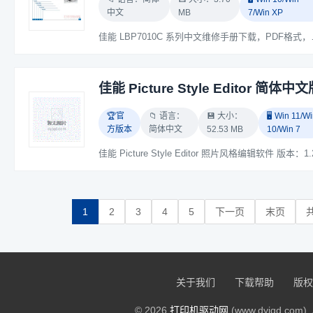
中文
MB
7/Win XP
佳能 LBP7010
佳能 Picture Style Editor 简体中
🏆官
📁 语言：
💾 大小：
🖥️ Win 11/W
方版本
简体中文
52.53 MB
10/Win 7
1
2
3
4
5
下一页
末页
共
关于我们
下载帮助
版权
© 2026
打印机驱动网
(www.dyjqd.com). 