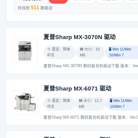
511
共找到
款驱动
夏普Sharp MX-3070N 驱动
📁 语言：简体
💾 大小：10
🖥️ Win 11/Win
中文
MB
10/Win 7
夏普Sharp MX-6071 驱动
📁 语言：简体
💾 大小：12.7
🖥️ Win 11/Win
中文
MB
10/Win 7