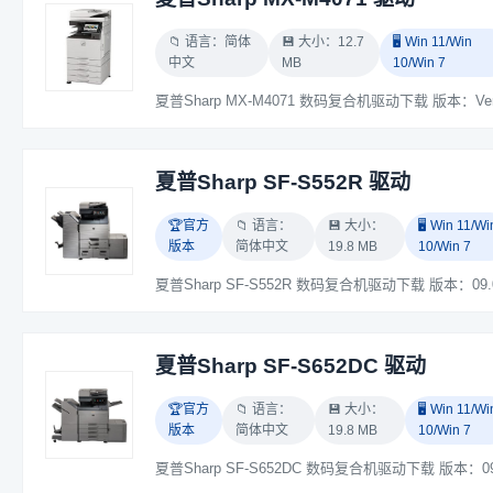
📁 语言：简体
💾 大小：12.7
🖥️ Win 11/Win
中文
MB
10/Win 7
夏普Sharp SF-S552R 驱动
🏆官方
📁 语言：
💾 大小：
🖥️ Win 11/Wi
版本
简体中文
19.8 MB
10/Win 7
夏普Sharp SF-S652DC 驱动
🏆官方
📁 语言：
💾 大小：
🖥️ Win 11/Wi
版本
简体中文
19.8 MB
10/Win 7