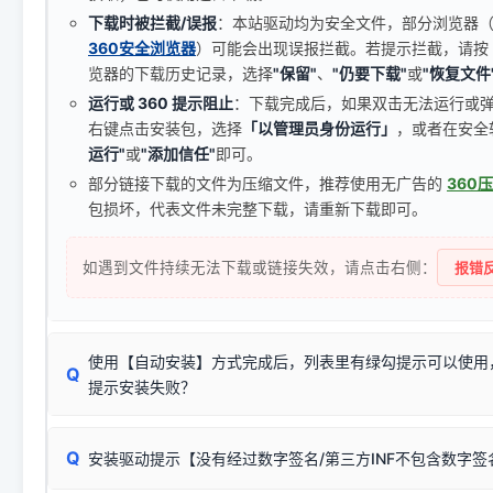
下载时被拦截/误报
：本站驱动均为安全文件，部分浏览器（如 C
360安全浏览器
）可能会出现误报拦截。若提示拦截，请按
览器的下载历史记录，选择
"保留"
、
"仍要下载"
或
"恢复文件
运行或 360 提示阻止
：下载完成后，如果双击无法运行或
右键点击安装包，选择
「以管理员身份运行」
，或者在安全
运行"
或
"添加信任"
即可。
部分链接下载的文件为压缩文件，推荐使用无广告的
360
包损坏，代表文件未完整下载，请重新下载即可。
如遇到文件持续无法下载或链接失效，请点击右侧：
报错反
使用【自动安装】方式完成后，列表里有绿勾提示可以使用
Q
提示安装失败？
无需担心，这是正常现象。
Q
安装驱动提示【没有经过数字签名/第三方INF不包含数字
由于本站驱动包集成了32位和64位驱动，自动安装程序在运