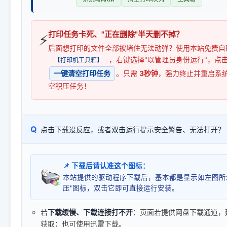
打印任务卡死、"正在删除"半天删不掉？
⚡
后面想打印的文件全部被堵住无法动弹？使用本站免费自
，右键选择"以管理员身份运行"，点
【打印机工具箱】
一键清空打印任务
。只需
3秒钟
，强力终止并重启系
空积压任务！
Q
点击下载没反应，或者双击运行提示安全警告、无法打开？
📌 下载后请认准这个图标：
本站提供的驱动程序下载后，基本都是显示如左图所
压"图标，双击它即可直接运行安装。
若
下载缓慢、下载连接打不开
：页面若提供网盘下载通道，
获取；也可使用迅雷下载。