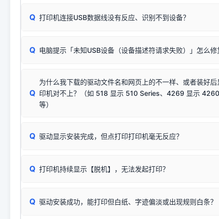
数，并只安装与系统相匹配的那一部分：
Windows较新版本系统强制校验驱动的安全数字签名。部分
Q
往往会弹出此类提示。
打印机连接USB数据线没有反应、识别不到设备？
：代表与您当
✔ 可以使用了
动已安装成功。
🛡️ 本站驱动均经过严格签名。但由于微软系统安全限制，
部
请对照本站安装器左侧的图示进行排查：
：代表与本机系
✘ 安装失败
系统（如 Win10/Win11 最新版）已彻底不再识别老旧驱动的
Q
电脑提示「未知USB设备（设备描述符请求失败）」怎么修
首先确认打印机电源已开启，USB数据线两端已完全插紧；
（被自动跳过），并不影响正
致安装失败。请尝试以下方案：
若使用的是台式机，请优先插到电脑机箱的
后置原生USB接
结论：只要窗口里出现了任意一
出现该报错说明电脑读取不到打印机硬件信息。这通常和驱动
该报错是因为老款打印机官方使用的是旧版签名，新版 Win10/W
供电不足极易导致识别失败）；
窗口去打印测试即可。
为什么我下载的驱动文件名和网页上的不一样、或者装好后
查硬件连接：
容，而非文件安全性问题。
排除线材松动后，可尝试更换一条USB数据线，或在设备管
Q
印机对不上？（如 518 显示 510 Series、4269 显示 4260
将USB数据线两端全部拔下，重新插紧；
临时解决方案：
关闭系统驱动强制签名完整步骤
安装完成后可打印Windows系统测试页确认连通，参考：
如何打
硬件改动】刷新硬件列表。
等）
台式电脑请务必插在机箱后置USB插口，切勿使用前置插口
页图文教程
（提醒：此方式仅在安装老款驱动时临时开启，日常正常使用无需
关闭打印机电源，等待约5秒后重新开机，让系统重新握手
🟢 放心：这是正常匹配的官方驱动，通常可以顺利安装与
验。）
Q
驱动显示安装完成，但点打印打印机毫无反应？
尝试更换一条带双磁环屏蔽的优质打印线，劣质或老化的线
这是打印机行业普遍采用的**官方命名规则**。因为品牌商在
因。
配置稍有不同，但内部核心芯片和打印功能基本一致**的几十
建议通过简易自检，快速划分排查范围：
系列"。
若进行上述操作后依然无效，可能为打印机主板接口故障。详
Q
打印机持续显示【脱机】，无法发起打印？
观察打印机指示灯：
🟢 绿灯常亮
通常代表机器处于正常
USB设备简易修复教程
为了提高开发和维护效率，官方只会为该系列发布**一套通用的
或
🟡 黄灯
闪烁/常亮，一般表示缺纸、卡纸或耗材未能
时，通常会采用这个系列中的**基础款型号**，或者在尾部加
简单尝试：关闭打印机电源，重启电脑，重新插拔机箱后置原
识。
Q
进行简易复印测试（限一体机）：掀开扫描仪盖板，原稿朝
驱动安装成功，能打印但白纸、字迹偏淡或出现规则白条？
进入系统打印队列，点击顶部「打印机」菜单，检查并
取消
按下带有复印标识
的按键测试。
机」
选项；