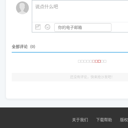
我们会有专人定期查收并整理高频疑难解答，感谢您的支持与厚爱
💡 通俗类比：
这就好比 iPhone 15、iPhone 15 Pro 外
说点什么吧
系统时，下载的都是同一个统称为"iOS 17"的安装包。这里的 510 Se
是它们共享的"系统"。
👨‍💻 站长有话说：
咱几乎每天都在远程帮网友安装各种打印机驱动。本站提供的驱
频使用的，要是驱动有错或者不能用，站长每天帮人装机时早就
全部评论（
0
）
大家反馈的问题也会及时验证修复，大家完全可以放心下载。
🎯 检验标准：只要驱动顺利装完，设备管理器内没有黄色感叹
出纸，就说明已经完美兼容，无需纠结显示名称上的细微差别
还没有评论，快来抢沙发吧！
关于我们
下载帮助
版权