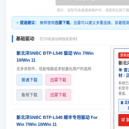
提示：该型号高速通道维护中，请使用左侧下
⚡
提速建议：
推荐使用
迅雷下载
。迅雷可以建立多重连接，显著提
基础驱动
【打印机驱动网独家提供】
新北洋SNBC BTP-L548 驱动 Win 7/Win
京东
10/Win 11
新北洋
无多余软件，低配电脑追求轻量化用户的选择
🎯 
材 /
普通下载
迅雷下载
系统已
机型号
墨盒、
备用下载
迅雷下载
🧾 
新北洋SNBC BTP-L548 顺丰专用驱动 For
🛒
Win 7/Win 10/Win 11