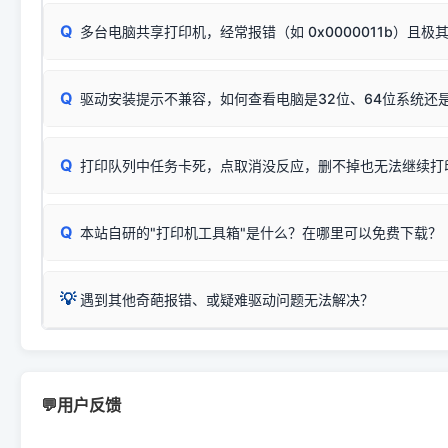
此现象通常与驱动无关，大多为耗材或硬件故障，请优先进行机
✅ 复印正常 = 打印机硬件良好。故障通常出在电脑驱动、
📌 行业常见典型例子（它们共用同一个官方驱动包）：
若打印任务堆积卡死，可尝试使用本站免费工具箱，一键修
Q
断：
多台电脑共享打印机，经常报错（如 0x0000011b）且极
上；
惠普 (HP)
完整图文修复指导：
打印机显示脱机一键修复教程
❌ 复印无反应/打印白纸 = 打印机本身存在硬件故障。重
机身自检或复印同样不正常：激光机可能碳粉耗尽、硒鼓寿
：
HP Smart Tank 511、515、516、518
等属于同系列
Windows安全补丁更新后，极易导致局域网USB共享模式下报错 `0
系售后或商家。
能墨盒干涸、喷头堵塞。
显示为
HP Smart Tank 510 Series
.
Q
频繁脱机。
驱动安装提示不兼容，如何查看电脑是32位、64位系统还是
分步排查方案：
驱动装好无法打印完整排查方案
机身单独测试一切正常，唯独电脑打印时出现异常：需重新检测 
：
HP DeskJet 2131、2132、2138
等属于同系列，官方
✅ 建议首先自查：打印机本身是否支持WiFi/无线或有线
试页、端口或驱动配置。
为
HP DeskJet 2130 Series
.
式最稳定）
在键盘上同时按下
+
Win
P
Q
爱普生 (Epson)
打印队列中任务卡死，点取消没反应，删不掉也无法继续打
一键打开系统属性，即可查看
如果您需要选购更换硒鼓或墨盒等，可点击右侧链接查看。微薄
检查机身背面，是否配有 RJ45 网络接口；
：
Epson L4266、L4268、L4269
等属于同系列，官方
型。
于本站服务器租用与工具箱的维护。
检查操作面板上是否有类似无线/WiFi的图标或按键；
为
Epson L4260 Series
.
当发送了错误的打印指令、想删
您也可以使用本站自研的
【打
Q
本站自研的"打印机工具箱"是什么？在哪里可以免费下载？
查看高性价比耗材 ＞
打印机具体型号后缀若带有
佳能 (Canon)
W / DN / WiFi
，通常代表具备
得等好久才有反应挺浪费时间的
在左下角"系统信息"一栏中，
：
Canon G3820、G3821、G3860
等属于同系列，官
若打印机本身带有网口/WiFi，请直接将其配置为网络打印模
到当前的操作系统版本以及系
💡 推荐使用工具箱一键清理：
这是本站自研开发的**绿色、免安装、无广告维护小工具**，
为
Canon G3020 Series
.
USB局域网共享方案。
💡
下载并打开本站自研的
【打印
疑难操作：
遇到其他奇葩报错、或疑难驱动问题无法解决？
详细图文指南：
如何查看自己电
三星 (Samsung)
进入左侧
「安装维护」
菜单；
共享报错完整修复教程：
0x0000011b报错手工解决办法
一键重启打印服务，清除各种顽固卡死、无法删除的打印队
您可以将您遇到的问题反馈给我们。请务必附带：
打印机完整型
：
Samsung SCX-3401、3405
等属于同系列，官方驱
在系统工具模块下，点击
【清
智能扫描并查看打印机当前的真实硬件端口；
⚠️ ARM架构笔记本提醒：若您的电脑是搭载骁龙处理器的超薄本、Su
遇到故障时的具体报错弹窗截图
。
Samsung SCX-3400 Series
.
（备选方案）通过"网络打印共享器"硬件可直接将传统USB打印
件将自动安全停止后台服务、
Windows ARM 系统设备，普通的 X86/X64 驱动将无法
新手免输命令行，一键呼出各种系统底层打印设置。
印机，多电脑连接不求人、不受补丁影响。
新启动打印引擎，一键彻底解
门的 ARM 专用驱动。普通电脑用户请忽略本条。
💬用户反馈
💡 这种情况特别多，这里不一一列举。
📬 统一反馈邮箱：
dyjqd@qq.com
官方免费下载入口：
https://www.dyjqd.com/api/down.htm
查看打印共享服务器 ＞
打印机工具箱下载地址：
（工具箱全面支持 Win7/8/10/11，终身免费，没有任何隐藏收费
https://www.dyjqd.com/ap