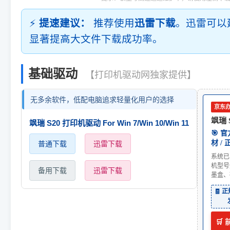
⚡
提速建议：
推荐使用
迅雷下载
。迅雷可以
显著提高大文件下载成功率。
基础驱动
【打印机驱动网独家提供】
无多余软件，低配电脑追求轻量化用户的选择
京东
飒瑞 
飒瑞 S20 打印机驱动 For Win 7/Win 10/Win 11
🎯 
材 /
普通下载
迅雷下载
系统已
机型号
备用下载
迅雷下载
墨盒、
🧾 
🛒