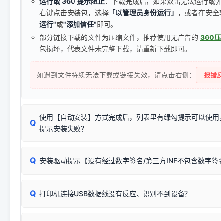
运行或 360 提示阻止
：下载完成后，如果双击无法运行或
右键点击安装包，选择
「以管理员身份运行」
，或者在安全
运行"
或
"添加信任"
即可。
部分链接下载的文件为压缩文件，推荐使用无广告的
360
包损坏，代表文件未完整下载，请重新下载即可。
如遇到文件持续无法下载或链接失效，请点击右侧：
报错反
使用【自动安装】方式完成后，列表里有绿勾提示可以使用
Q
提示安装失败？
无需担心，这是正常现象。
Q
安装驱动提示【没有经过数字签名/第三方INF不包含数字
由于本站驱动包集成了32位和64位驱动，自动安装程序在运
数，并只安装与系统相匹配的那一部分：
Windows较新版本系统强制校验驱动的安全数字签名。部分
Q
往往会弹出此类提示。
打印机连接USB数据线没有反应、识别不到设备？
：代表与您当
✔ 可以使用了
动已安装成功。
🛡️ 本站驱动均经过严格签名。但由于微软系统安全限制，
部
请对照本站安装器左侧的图示进行排查：
：代表与本机系
✘ 安装失败