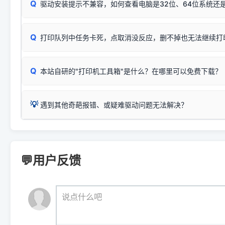
显示为
HP Smart Tank 510 Series
.
Q
频繁脱机。
驱动安装提示不兼容，如何查看电脑是32位、64位系统还是
分步排查方案：
驱动装好无法打印完整排查方案
机身单独测试一切正常，唯独电脑打印时出现异常：需重新检测 
：
HP DeskJet 2131、2132、2138
等属于同系列，官方
✅ 建议首先自查：打印机本身是否支持WiFi/无线或有线
试页、端口或驱动配置。
为
HP DeskJet 2130 Series
.
式最稳定）
在键盘上同时按下
+
Win
P
Q
爱普生 (Epson)
打印队列中任务卡死，点取消没反应，删不掉也无法继续打
一键打开系统属性，即可查看
如果您需要选购更换硒鼓或墨盒等，可点击右侧链接查看。微薄
检查机身背面，是否配有 RJ45 网络接口；
：
Epson L4266、L4268、L4269
等属于同系列，官方
型。
于本站服务器租用与工具箱的维护。
检查操作面板上是否有类似无线/WiFi的图标或按键；
为
Epson L4260 Series
.
当发送了错误的打印指令、想删
您也可以使用本站自研的
【打
Q
本站自研的"打印机工具箱"是什么？在哪里可以免费下载？
查看高性价比耗材 ＞
打印机具体型号后缀若带有
佳能 (Canon)
W / DN / WiFi
，通常代表具备
得等好久才有反应挺浪费时间的
在左下角"系统信息"一栏中，
：
Canon G3820、G3821、G3860
等属于同系列，官
若打印机本身带有网口/WiFi，请直接将其配置为网络打印模
到当前的操作系统版本以及系
💡 推荐使用工具箱一键清理：
这是本站自研开发的**绿色、免安装、无广告维护小工具**，
为
Canon G3020 Series
.
USB局域网共享方案。
💡
下载并打开本站自研的
【打印
疑难操作：
遇到其他奇葩报错、或疑难驱动问题无法解决？
详细图文指南：
如何查看自己电
三星 (Samsung)
进入左侧
「安装维护」
菜单；
共享报错完整修复教程：
0x0000011b报错手工解决办法
一键重启打印服务，清除各种顽固卡死、无法删除的打印队
您可以将您遇到的问题反馈给我们。请务必附带：
打印机完整型
：
Samsung SCX-3401、3405
等属于同系列，官方驱
在系统工具模块下，点击
【清
智能扫描并查看打印机当前的真实硬件端口；
⚠️ ARM架构笔记本提醒：若您的电脑是搭载骁龙处理器的超薄本、Su
遇到故障时的具体报错弹窗截图
。
Samsung SCX-3400 Series
.
（备选方案）通过"网络打印共享器"硬件可直接将传统USB打印
件将自动安全停止后台服务、
Windows ARM 系统设备，普通的 X86/X64 驱动将无法
新手免输命令行，一键呼出各种系统底层打印设置。
印机，多电脑连接不求人、不受补丁影响。
新启动打印引擎，一键彻底解
门的 ARM 专用驱动。普通电脑用户请忽略本条。
💬用户反馈
💡 这种情况特别多，这里不一一列举。
📬 统一反馈邮箱：
dyjqd@qq.com
官方免费下载入口：
https://www.dyjqd.com/api/down.htm
查看打印共享服务器 ＞
打印机工具箱下载地址：
（工具箱全面支持 Win7/8/10/11，终身免费，没有任何隐藏收费
https://www.dyjqd.com/ap
我们会有专人定期查收并整理高频疑难解答，感谢您的支持与厚爱
💡 通俗类比：
这就好比 iPhone 15、iPhone 15 Pro 外
说点什么吧
系统时，下载的都是同一个统称为"iOS 17"的安装包。这里的 510 Se
是它们共享的"系统"。