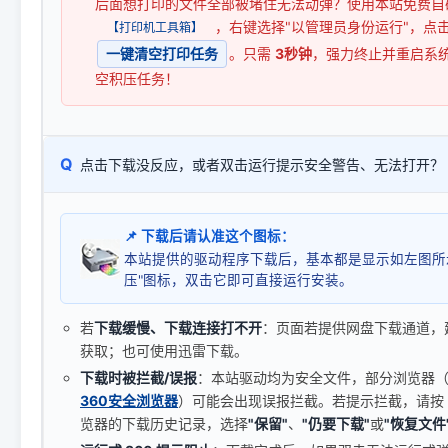
后面想打印的文件全部被堵住无法动弹？使用本站免费自
，右键选择"以管理员身份运行"，点
【打印机工具箱】
一键清空打印任务
。只需
3秒钟
，强力终止并重启系
空积压任务！
Q
点击下载没反应，或者双击运行提示安全警告、无法打开？
📌 下载后请认准这个图标：
本站提供的驱动程序下载后，基本都是显示如左图所
压"图标，双击它即可直接运行安装。
若
下载缓慢、下载连接打不开
：页面若提供网盘下载通道，
获取；也可使用迅雷下载。
下载时被拦截/误报
：本站驱动均为安全文件，部分浏览器（如 C
360安全浏览器
）可能会出现误报拦截。若提示拦截，请按
览器的下载历史记录，选择
"保留"
、
"仍要下载"
或
"恢复文件