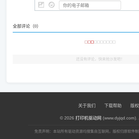
👨‍💻 站长有话说：
咱几乎每天都在远程帮网友安装各种打印机驱动。本站提供的驱
频使用的，要是驱动有错或者不能用，站长每天帮人装机时早就
大家反馈的问题也会及时验证修复，大家完全可以放心下载。
全部评论（
0
）
🎯 检验标准：只要驱动顺利装完，设备管理器内没有黄色感叹
出纸，就说明已经完美兼容，无需纠结显示名称上的细微差别
还没有评论，快来抢沙发吧！
关于我们
下载帮助
版权
© 2026
打印机驱动网
(www.dyjqd.com). 
免责声明：本站所有驱动资源均搜集自互联网，版权归原软件制