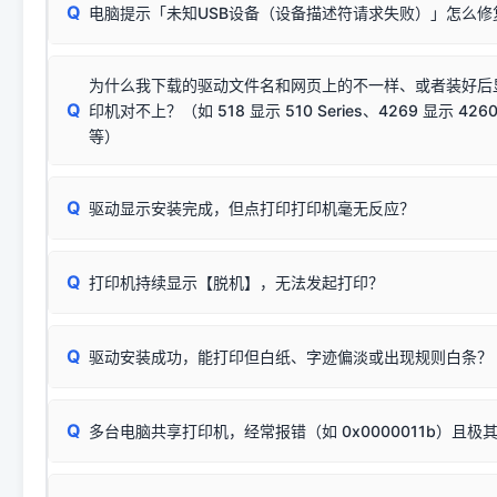
系统（如 Win10/Win11 最新版）已彻底不再识别老旧驱动的
Q
电脑提示「未知USB设备（设备描述符请求失败）」怎么修
首先确认打印机电源已开启，USB数据线两端已完全插紧；
（被自动跳过），并不影响正
致安装失败。请尝试以下方案：
若使用的是台式机，请优先插到电脑机箱的
后置原生USB接
结论：只要窗口里出现了任意一
出现该报错说明电脑读取不到打印机硬件信息。这通常和驱动
该报错是因为老款打印机官方使用的是旧版签名，新版 Win10/W
供电不足极易导致识别失败）；
窗口去打印测试即可。
为什么我下载的驱动文件名和网页上的不一样、或者装好后
查硬件连接：
容，而非文件安全性问题。
排除线材松动后，可尝试更换一条USB数据线，或在设备管
Q
印机对不上？（如 518 显示 510 Series、4269 显示 4260
将USB数据线两端全部拔下，重新插紧；
临时解决方案：
关闭系统驱动强制签名完整步骤
安装完成后可打印Windows系统测试页确认连通，参考：
如何打
硬件改动】刷新硬件列表。
等）
台式电脑请务必插在机箱后置USB插口，切勿使用前置插口
页图文教程
（提醒：此方式仅在安装老款驱动时临时开启，日常正常使用无需
关闭打印机电源，等待约5秒后重新开机，让系统重新握手
🟢 放心：这是正常匹配的官方驱动，通常可以顺利安装与
验。）
Q
驱动显示安装完成，但点打印打印机毫无反应？
尝试更换一条带双磁环屏蔽的优质打印线，劣质或老化的线
这是打印机行业普遍采用的**官方命名规则**。因为品牌商在
因。
配置稍有不同，但内部核心芯片和打印功能基本一致**的几十
建议通过简易自检，快速划分排查范围：
系列"。
若进行上述操作后依然无效，可能为打印机主板接口故障。详
Q
打印机持续显示【脱机】，无法发起打印？
观察打印机指示灯：
🟢 绿灯常亮
通常代表机器处于正常
USB设备简易修复教程
为了提高开发和维护效率，官方只会为该系列发布**一套通用的
或
🟡 黄灯
闪烁/常亮，一般表示缺纸、卡纸或耗材未能
时，通常会采用这个系列中的**基础款型号**，或者在尾部加
简单尝试：关闭打印机电源，重启电脑，重新插拔机箱后置原
识。
Q
进行简易复印测试（限一体机）：掀开扫描仪盖板，原稿朝
驱动安装成功，能打印但白纸、字迹偏淡或出现规则白条？
进入系统打印队列，点击顶部「打印机」菜单，检查并
取消
按下带有复印标识
的按键测试。
机」
选项；
此现象通常与驱动无关，大多为耗材或硬件故障，请优先进行机
✅ 复印正常 = 打印机硬件良好。故障通常出在电脑驱动、
📌 行业常见典型例子（它们共用同一个官方驱动包）：
若打印任务堆积卡死，可尝试使用本站免费工具箱，一键修
Q
断：
多台电脑共享打印机，经常报错（如 0x0000011b）且极
上；
惠普 (HP)
完整图文修复指导：
打印机显示脱机一键修复教程
❌ 复印无反应/打印白纸 = 打印机本身存在硬件故障。重
机身自检或复印同样不正常：激光机可能碳粉耗尽、硒鼓寿
：
HP Smart Tank 511、515、516、518
等属于同系列
Windows安全补丁更新后，极易导致局域网USB共享模式下报错 `0
系售后或商家。
能墨盒干涸、喷头堵塞。