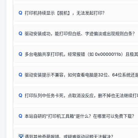
配置稍有不同，但内部核心芯片和打印功能基本一致**的几十
建议通过简易自检，快速划分排查范围：
系列"。
若进行上述操作后依然无效，可能为打印机主板接口故障。详
Q
打印机持续显示【脱机】，无法发起打印？
观察打印机指示灯：
🟢 绿灯常亮
通常代表机器处于正常
USB设备简易修复教程
为了提高开发和维护效率，官方只会为该系列发布**一套通用的
或
🟡 黄灯
闪烁/常亮，一般表示缺纸、卡纸或耗材未能
时，通常会采用这个系列中的**基础款型号**，或者在尾部加
简单尝试：关闭打印机电源，重启电脑，重新插拔机箱后置原
识。
Q
进行简易复印测试（限一体机）：掀开扫描仪盖板，原稿朝
驱动安装成功，能打印但白纸、字迹偏淡或出现规则白条？
进入系统打印队列，点击顶部「打印机」菜单，检查并
取消
按下带有复印标识
的按键测试。
机」
选项；
此现象通常与驱动无关，大多为耗材或硬件故障，请优先进行机
✅ 复印正常 = 打印机硬件良好。故障通常出在电脑驱动、
📌 行业常见典型例子（它们共用同一个官方驱动包）：
若打印任务堆积卡死，可尝试使用本站免费工具箱，一键修
Q
断：
多台电脑共享打印机，经常报错（如 0x0000011b）且极
上；
惠普 (HP)
完整图文修复指导：
打印机显示脱机一键修复教程
❌ 复印无反应/打印白纸 = 打印机本身存在硬件故障。重
机身自检或复印同样不正常：激光机可能碳粉耗尽、硒鼓寿
：
HP Smart Tank 511、515、516、518
等属于同系列
Windows安全补丁更新后，极易导致局域网USB共享模式下报错 `0
系售后或商家。
能墨盒干涸、喷头堵塞。
显示为
HP Smart Tank 510 Series
.
Q
频繁脱机。
驱动安装提示不兼容，如何查看电脑是32位、64位系统还是
分步排查方案：
驱动装好无法打印完整排查方案
机身单独测试一切正常，唯独电脑打印时出现异常：需重新检测 
：
HP DeskJet 2131、2132、2138
等属于同系列，官方
✅ 建议首先自查：打印机本身是否支持WiFi/无线或有线
试页、端口或驱动配置。
为
HP DeskJet 2130 Series
.
式最稳定）
在键盘上同时按下
+
Win
P
Q
爱普生 (Epson)
打印队列中任务卡死，点取消没反应，删不掉也无法继续打
一键打开系统属性，即可查看
如果您需要选购更换硒鼓或墨盒等，可点击右侧链接查看。微薄
检查机身背面，是否配有 RJ45 网络接口；
：
Epson L4266、L4268、L4269
等属于同系列，官方
型。
于本站服务器租用与工具箱的维护。
检查操作面板上是否有类似无线/WiFi的图标或按键；
为
Epson L4260 Series
.
当发送了错误的打印指令、想删
您也可以使用本站自研的
【打
Q
本站自研的"打印机工具箱"是什么？在哪里可以免费下载？
查看高性价比耗材 ＞
打印机具体型号后缀若带有
佳能 (Canon)
W / DN / WiFi
，通常代表具备
得等好久才有反应挺浪费时间的
在左下角"系统信息"一栏中，
：
Canon G3820、G3821、G3860
等属于同系列，官
若打印机本身带有网口/WiFi，请直接将其配置为网络打印模
到当前的操作系统版本以及系
💡 推荐使用工具箱一键清理：
这是本站自研开发的**绿色、免安装、无广告维护小工具**，
为
Canon G3020 Series
.
USB局域网共享方案。
💡
下载并打开本站自研的
【打印
疑难操作：
遇到其他奇葩报错、或疑难驱动问题无法解决？
详细图文指南：
如何查看自己电