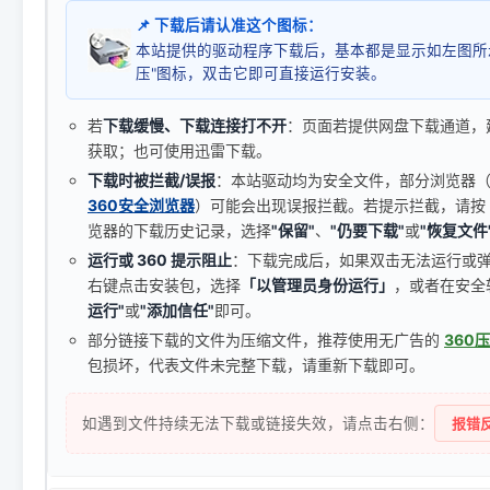
📌 下载后请认准这个图标：
本站提供的驱动程序下载后，基本都是显示如左图所
压"图标，双击它即可直接运行安装。
若
下载缓慢、下载连接打不开
：页面若提供网盘下载通道，
获取；也可使用迅雷下载。
下载时被拦截/误报
：本站驱动均为安全文件，部分浏览器（如 C
360安全浏览器
）可能会出现误报拦截。若提示拦截，请按
览器的下载历史记录，选择
"保留"
、
"仍要下载"
或
"恢复文件
运行或 360 提示阻止
：下载完成后，如果双击无法运行或
右键点击安装包，选择
「以管理员身份运行」
，或者在安全
运行"
或
"添加信任"
即可。
部分链接下载的文件为压缩文件，推荐使用无广告的
360
包损坏，代表文件未完整下载，请重新下载即可。
如遇到文件持续无法下载或链接失效，请点击右侧：
报错反