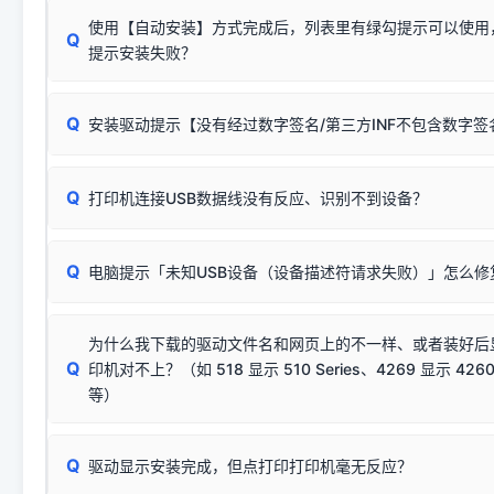
使用【自动安装】方式完成后，列表里有绿勾提示可以使用
Q
提示安装失败？
无需担心，这是正常现象。
Q
安装驱动提示【没有经过数字签名/第三方INF不包含数字
由于本站驱动包集成了32位和64位驱动，自动安装程序在运
数，并只安装与系统相匹配的那一部分：
Windows较新版本系统强制校验驱动的安全数字签名。部分
Q
往往会弹出此类提示。
打印机连接USB数据线没有反应、识别不到设备？
：代表与您当
✔ 可以使用了
动已安装成功。
🛡️ 本站驱动均经过严格签名。但由于微软系统安全限制，
部
请对照本站安装器左侧的图示进行排查：
：代表与本机系
✘ 安装失败
系统（如 Win10/Win11 最新版）已彻底不再识别老旧驱动的
Q
电脑提示「未知USB设备（设备描述符请求失败）」怎么修
首先确认打印机电源已开启，USB数据线两端已完全插紧；
（被自动跳过），并不影响正
致安装失败。请尝试以下方案：
若使用的是台式机，请优先插到电脑机箱的
后置原生USB接
结论：只要窗口里出现了任意一
出现该报错说明电脑读取不到打印机硬件信息。这通常和驱动
该报错是因为老款打印机官方使用的是旧版签名，新版 Win10/W
供电不足极易导致识别失败）；
窗口去打印测试即可。
为什么我下载的驱动文件名和网页上的不一样、或者装好后
查硬件连接：
容，而非文件安全性问题。
排除线材松动后，可尝试更换一条USB数据线，或在设备管
Q
印机对不上？（如 518 显示 510 Series、4269 显示 4260
将USB数据线两端全部拔下，重新插紧；
临时解决方案：
关闭系统驱动强制签名完整步骤
安装完成后可打印Windows系统测试页确认连通，参考：
如何打
硬件改动】刷新硬件列表。
等）
台式电脑请务必插在机箱后置USB插口，切勿使用前置插口
页图文教程
（提醒：此方式仅在安装老款驱动时临时开启，日常正常使用无需
关闭打印机电源，等待约5秒后重新开机，让系统重新握手
🟢 放心：这是正常匹配的官方驱动，通常可以顺利安装与
验。）
Q
驱动显示安装完成，但点打印打印机毫无反应？
尝试更换一条带双磁环屏蔽的优质打印线，劣质或老化的线
这是打印机行业普遍采用的**官方命名规则**。因为品牌商在
因。