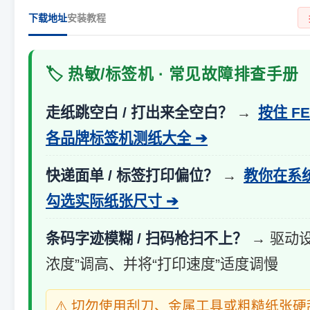
下载地址
安装教程
🏷️ 热敏/标签机 · 常见故障排查手册
走纸跳空白 / 打出来全空白？
→
按住 F
各品牌标签机测纸大全 ➔
快递面单 / 标签打印偏位？
→
教你在系
勾选实际纸张尺寸 ➔
条码字迹模糊 / 扫码枪扫不上？
→ 驱动
浓度”调高、并将“打印速度”适度调慢
⚠️ 切勿使用刮刀、金属工具或粗糙纸张