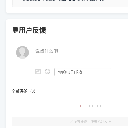
三星 (Samsung)
进入左侧
「安装维护」
菜单；
共享报错完整修复教程：
0x0000011b报错手工解决办法
一键重启打印服务，清除各种顽固卡死、无法删除的打印队
您可以将您遇到的问题反馈给我们。请务必附带：
打印机完整型
：
Samsung SCX-3401、3405
等属于同系列，官方驱
在系统工具模块下，点击
【清
智能扫描并查看打印机当前的真实硬件端口；
⚠️ ARM架构笔记本提醒：若您的电脑是搭载骁龙处理器的超薄本、Su
遇到故障时的具体报错弹窗截图
。
Samsung SCX-3400 Series
.
（备选方案）通过"网络打印共享器"硬件可直接将传统USB打印
件将自动安全停止后台服务、
Windows ARM 系统设备，普通的 X86/X64 驱动将无法
新手免输命令行，一键呼出各种系统底层打印设置。
印机，多电脑连接不求人、不受补丁影响。
新启动打印引擎，一键彻底解
门的 ARM 专用驱动。普通电脑用户请忽略本条。
💬用户反馈
💡 这种情况特别多，这里不一一列举。
📬 统一反馈邮箱：
dyjqd@qq.com
官方免费下载入口：
https://www.dyjqd.com/api/down.htm
查看打印共享服务器 ＞
打印机工具箱下载地址：
（工具箱全面支持 Win7/8/10/11，终身免费，没有任何隐藏收费
https://www.dyjqd.com/ap
我们会有专人定期查收并整理高频疑难解答，感谢您的支持与厚爱
💡 通俗类比：
这就好比 iPhone 15、iPhone 15 Pro 外
说点什么吧
系统时，下载的都是同一个统称为"iOS 17"的安装包。这里的 510 Se
是它们共享的"系统"。
👨‍💻 站长有话说：
咱几乎每天都在远程帮网友安装各种打印机驱动。本站提供的驱
频使用的，要是驱动有错或者不能用，站长每天帮人装机时早就
大家反馈的问题也会及时验证修复，大家完全可以放心下载。
全部评论（
0
）
🎯 检验标准：只要驱动顺利装完，设备管理器内没有黄色感叹
出纸，就说明已经完美兼容，无需纠结显示名称上的细微差别
还没有评论，快来抢沙发吧！