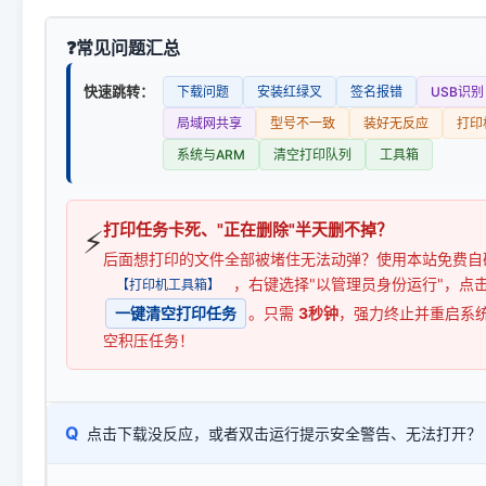
常见问题汇总
快速跳转：
下载问题
安装红绿叉
签名报错
USB识别
局域网共享
型号不一致
装好无反应
打印
系统与ARM
清空打印队列
工具箱
打印任务卡死、"正在删除"半天删不掉？
⚡
后面想打印的文件全部被堵住无法动弹？使用本站免费自
，右键选择"以管理员身份运行"，点
【打印机工具箱】
一键清空打印任务
。只需
3秒钟
，强力终止并重启系
空积压任务！
Q
点击下载没反应，或者双击运行提示安全警告、无法打开？