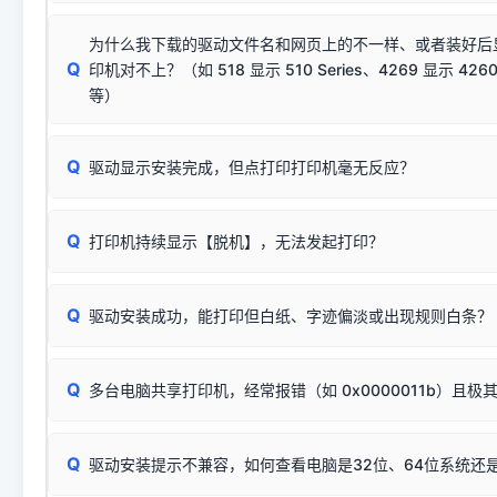
若使用的是台式机，请优先插到电脑机箱的
后置原生USB接
结论：只要窗口里出现了任意一
出现该报错说明电脑读取不到打印机硬件信息。这通常和驱动
该报错是因为老款打印机官方使用的是旧版签名，新版 Win10/W
供电不足极易导致识别失败）；
窗口去打印测试即可。
为什么我下载的驱动文件名和网页上的不一样、或者装好后
查硬件连接：
容，而非文件安全性问题。
排除线材松动后，可尝试更换一条USB数据线，或在设备管
Q
印机对不上？（如 518 显示 510 Series、4269 显示 4260
将USB数据线两端全部拔下，重新插紧；
临时解决方案：
关闭系统驱动强制签名完整步骤
安装完成后可打印Windows系统测试页确认连通，参考：
如何打
硬件改动】刷新硬件列表。
等）
台式电脑请务必插在机箱后置USB插口，切勿使用前置插口
页图文教程
（提醒：此方式仅在安装老款驱动时临时开启，日常正常使用无需
关闭打印机电源，等待约5秒后重新开机，让系统重新握手
🟢 放心：这是正常匹配的官方驱动，通常可以顺利安装与
验。）
Q
驱动显示安装完成，但点打印打印机毫无反应？
尝试更换一条带双磁环屏蔽的优质打印线，劣质或老化的线
这是打印机行业普遍采用的**官方命名规则**。因为品牌商在
因。
配置稍有不同，但内部核心芯片和打印功能基本一致**的几十
建议通过简易自检，快速划分排查范围：
系列"。
若进行上述操作后依然无效，可能为打印机主板接口故障。详
Q
打印机持续显示【脱机】，无法发起打印？
观察打印机指示灯：
🟢 绿灯常亮
通常代表机器处于正常
USB设备简易修复教程
为了提高开发和维护效率，官方只会为该系列发布**一套通用的
或
🟡 黄灯
闪烁/常亮，一般表示缺纸、卡纸或耗材未能
时，通常会采用这个系列中的**基础款型号**，或者在尾部加
简单尝试：关闭打印机电源，重启电脑，重新插拔机箱后置原
识。
Q
进行简易复印测试（限一体机）：掀开扫描仪盖板，原稿朝
驱动安装成功，能打印但白纸、字迹偏淡或出现规则白条？
进入系统打印队列，点击顶部「打印机」菜单，检查并
取消
按下带有复印标识
的按键测试。
机」
选项；
此现象通常与驱动无关，大多为耗材或硬件故障，请优先进行机
✅ 复印正常 = 打印机硬件良好。故障通常出在电脑驱动、
📌 行业常见典型例子（它们共用同一个官方驱动包）：
若打印任务堆积卡死，可尝试使用本站免费工具箱，一键修
Q
断：
多台电脑共享打印机，经常报错（如 0x0000011b）且极
上；
惠普 (HP)
完整图文修复指导：
打印机显示脱机一键修复教程
❌ 复印无反应/打印白纸 = 打印机本身存在硬件故障。重
机身自检或复印同样不正常：激光机可能碳粉耗尽、硒鼓寿
：
HP Smart Tank 511、515、516、518
等属于同系列
Windows安全补丁更新后，极易导致局域网USB共享模式下报错 `0
系售后或商家。
能墨盒干涸、喷头堵塞。
显示为
HP Smart Tank 510 Series
.
Q
频繁脱机。
驱动安装提示不兼容，如何查看电脑是32位、64位系统还是
分步排查方案：
驱动装好无法打印完整排查方案
机身单独测试一切正常，唯独电脑打印时出现异常：需重新检测 
：
HP DeskJet 2131、2132、2138
等属于同系列，官方