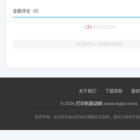
频使用的，要是驱动有错或者不能用，站长每天帮人装机时早就
全部评论（
0
）
大家反馈的问题也会及时验证修复，大家完全可以放心下载。
🎯 检验标准：只要驱动顺利装完，设备管理器内没有黄色感叹
出纸，就说明已经完美兼容，无需纠结显示名称上的细微差别
还没有评论，快来抢沙发吧！
关于我们
下载帮助
版权
© 2026
打印机驱动网
(www.dyjqd.com). 
免责声明：本站所有驱动资源均搜集自互联网，版权归原软件制