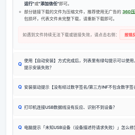
运行"
或
"添加信任"
即可。
部分链接下载的文件为压缩文件，推荐使用无广告的
360
包损坏，代表文件未完整下载，请重新下载即可。
如遇到文件持续无法下载或链接失效，请点击右侧：
报错反
使用【自动安装】方式完成后，列表里有绿勾提示可以使用
Q
提示安装失败？
无需担心，这是正常现象。
Q
安装驱动提示【没有经过数字签名/第三方INF不包含数字
由于本站驱动包集成了32位和64位驱动，自动安装程序在运
数，并只安装与系统相匹配的那一部分：
Windows较新版本系统强制校验驱动的安全数字签名。部分
Q
往往会弹出此类提示。
打印机连接USB数据线没有反应、识别不到设备？
：代表与您当
✔ 可以使用了
动已安装成功。
🛡️ 本站驱动均经过严格签名。但由于微软系统安全限制，
部
请对照本站安装器左侧的图示进行排查：
：代表与本机系
✘ 安装失败
系统（如 Win10/Win11 最新版）已彻底不再识别老旧驱动的
Q
电脑提示「未知USB设备（设备描述符请求失败）」怎么修
首先确认打印机电源已开启，USB数据线两端已完全插紧；
（被自动跳过），并不影响正
致安装失败。请尝试以下方案：