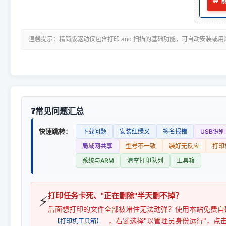
🛒
温馨提示：精简版驱动仅包含打印 and 扫描的基础功能，可自动安装或
常见问题汇总
快速跳转：
下载问题
安装红绿叉
签名报错
USB识别
局域网共享
型号不一致
装好无反应
打印
系统与ARM
清空打印队列
工具箱
打印任务卡死、"正在删除"半天删不掉？
⚡
后面想打印的文件全部被堵住无法动弹？使用本站免费自
，右键选择"以管理员身份运行"，点
【打印机工具箱】