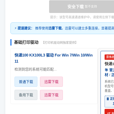
安全下载
暂不支持
提示：该型号高速通道维护中，请使用左侧下
⚡
提速建议：
推荐使用
迅雷下载
。迅雷可以建立多重连接，显著提
基础打印驱动
【打印机驱动网独家提供】
快递100 KX100L3 驱动 For Win 7/Win 10/Win
京东
11
快递1
检测到您的系统可能匹配...
🎯 
材 /
普通下载
迅雷下载
系统已
机型号
墨盒、
备用下载
迅雷下载
🧾 