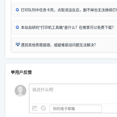
✅ 建议首先自查：打印机本身是否支持WiFi/无线或有线
试页、端口或驱动配置。
为
HP DeskJet 2130 Series
.
式最稳定）
在键盘上同时按下
+
Win
P
Q
爱普生 (Epson)
打印队列中任务卡死，点取消没反应，删不掉也无法继续打
一键打开系统属性，即可查看
如果您需要选购更换硒鼓或墨盒等，可点击右侧链接查看。微薄
检查机身背面，是否配有 RJ45 网络接口；
：
Epson L4266、L4268、L4269
等属于同系列，官方
型。
于本站服务器租用与工具箱的维护。
检查操作面板上是否有类似无线/WiFi的图标或按键；
为
Epson L4260 Series
.
当发送了错误的打印指令、想删
您也可以使用本站自研的
【打
Q
本站自研的"打印机工具箱"是什么？在哪里可以免费下载？
查看高性价比耗材 ＞
打印机具体型号后缀若带有
佳能 (Canon)
W / DN / WiFi
，通常代表具备
得等好久才有反应挺浪费时间的
在左下角"系统信息"一栏中，
：
Canon G3820、G3821、G3860
等属于同系列，官
若打印机本身带有网口/WiFi，请直接将其配置为网络打印模
到当前的操作系统版本以及系
💡 推荐使用工具箱一键清理：
这是本站自研开发的**绿色、免安装、无广告维护小工具**，
为
Canon G3020 Series
.
USB局域网共享方案。
💡
下载并打开本站自研的
【打印
疑难操作：
遇到其他奇葩报错、或疑难驱动问题无法解决？
详细图文指南：
如何查看自己电
三星 (Samsung)
进入左侧
「安装维护」
菜单；
共享报错完整修复教程：
0x0000011b报错手工解决办法
一键重启打印服务，清除各种顽固卡死、无法删除的打印队
您可以将您遇到的问题反馈给我们。请务必附带：
打印机完整型
：
Samsung SCX-3401、3405
等属于同系列，官方驱
在系统工具模块下，点击
【清
智能扫描并查看打印机当前的真实硬件端口；
⚠️ ARM架构笔记本提醒：若您的电脑是搭载骁龙处理器的超薄本、Su
遇到故障时的具体报错弹窗截图
。
Samsung SCX-3400 Series
.
（备选方案）通过"网络打印共享器"硬件可直接将传统USB打印
件将自动安全停止后台服务、
Windows ARM 系统设备，普通的 X86/X64 驱动将无法
新手免输命令行，一键呼出各种系统底层打印设置。
印机，多电脑连接不求人、不受补丁影响。
新启动打印引擎，一键彻底解
门的 ARM 专用驱动。普通电脑用户请忽略本条。
💬用户反馈
💡 这种情况特别多，这里不一一列举。
📬 统一反馈邮箱：
dyjqd@qq.com
官方免费下载入口：
https://www.dyjqd.com/api/down.htm
查看打印共享服务器 ＞
打印机工具箱下载地址：
（工具箱全面支持 Win7/8/10/11，终身免费，没有任何隐藏收费
https://www.dyjqd.com/ap
我们会有专人定期查收并整理高频疑难解答，感谢您的支持与厚爱
💡 通俗类比：
这就好比 iPhone 15、iPhone 15 Pro 外
说点什么吧
系统时，下载的都是同一个统称为"iOS 17"的安装包。这里的 510 Se
是它们共享的"系统"。
👨‍💻 站长有话说：
咱几乎每天都在远程帮网友安装各种打印机驱动。本站提供的驱