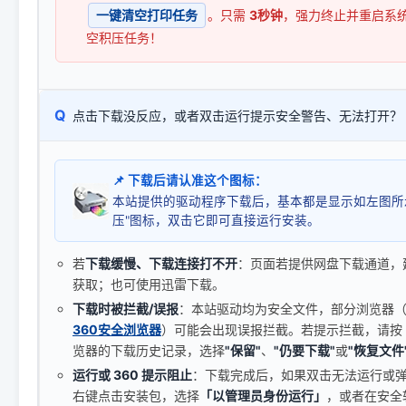
一键清空打印任务
。只需
3秒钟
，强力终止并重启系
空积压任务！
Q
点击下载没反应，或者双击运行提示安全警告、无法打开？
📌 下载后请认准这个图标：
本站提供的驱动程序下载后，基本都是显示如左图所
压"图标，双击它即可直接运行安装。
若
下载缓慢、下载连接打不开
：页面若提供网盘下载通道，
获取；也可使用迅雷下载。
下载时被拦截/误报
：本站驱动均为安全文件，部分浏览器（如 C
360安全浏览器
）可能会出现误报拦截。若提示拦截，请按
览器的下载历史记录，选择
"保留"
、
"仍要下载"
或
"恢复文件
运行或 360 提示阻止
：下载完成后，如果双击无法运行或
右键点击安装包，选择
「以管理员身份运行」
，或者在安全