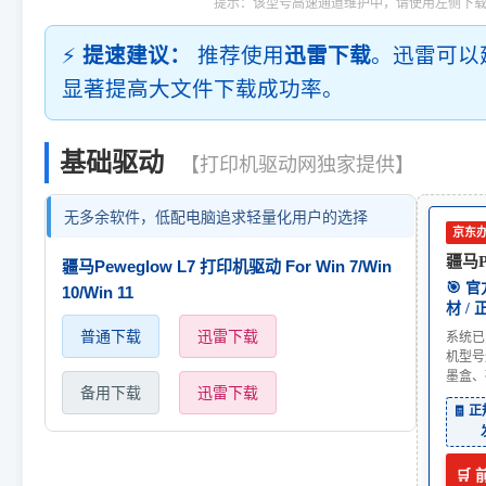
提示：该型号高速通道维护中，请使用左侧下
⚡
提速建议：
推荐使用
迅雷下载
。迅雷可以
显著提高大文件下载成功率。
基础驱动
【打印机驱动网独家提供】
无多余软件，低配电脑追求轻量化用户的选择
京东
疆马P
疆马Peweglow L7 打印机驱动 For Win 7/Win
🎯 
10/Win 11
材 /
普通下载
迅雷下载
系统已
机型号
墨盒、
备用下载
迅雷下载
🧾 
🛒