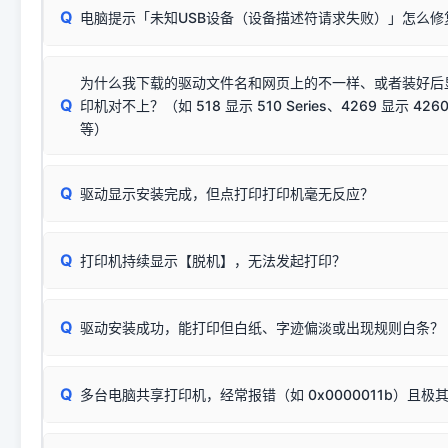
：代表与本机系
✘ 安装失败
系统（如 Win10/Win11 最新版）已彻底不再识别老旧驱动的
Q
电脑提示「未知USB设备（设备描述符请求失败）」怎么修
首先确认打印机电源已开启，USB数据线两端已完全插紧；
（被自动跳过），并不影响正
致安装失败。请尝试以下方案：
若使用的是台式机，请优先插到电脑机箱的
后置原生USB接
结论：只要窗口里出现了任意一
出现该报错说明电脑读取不到打印机硬件信息。这通常和驱动
该报错是因为老款打印机官方使用的是旧版签名，新版 Win10/W
供电不足极易导致识别失败）；
窗口去打印测试即可。
为什么我下载的驱动文件名和网页上的不一样、或者装好后
查硬件连接：
容，而非文件安全性问题。
排除线材松动后，可尝试更换一条USB数据线，或在设备管
Q
印机对不上？（如 518 显示 510 Series、4269 显示 4260
将USB数据线两端全部拔下，重新插紧；
临时解决方案：
关闭系统驱动强制签名完整步骤
安装完成后可打印Windows系统测试页确认连通，参考：
如何打
硬件改动】刷新硬件列表。
等）
台式电脑请务必插在机箱后置USB插口，切勿使用前置插口
页图文教程
（提醒：此方式仅在安装老款驱动时临时开启，日常正常使用无需
关闭打印机电源，等待约5秒后重新开机，让系统重新握手
🟢 放心：这是正常匹配的官方驱动，通常可以顺利安装与
验。）
Q
驱动显示安装完成，但点打印打印机毫无反应？
尝试更换一条带双磁环屏蔽的优质打印线，劣质或老化的线
这是打印机行业普遍采用的**官方命名规则**。因为品牌商在
因。
配置稍有不同，但内部核心芯片和打印功能基本一致**的几十
建议通过简易自检，快速划分排查范围：
系列"。
若进行上述操作后依然无效，可能为打印机主板接口故障。详
Q
打印机持续显示【脱机】，无法发起打印？
观察打印机指示灯：
🟢 绿灯常亮
通常代表机器处于正常
USB设备简易修复教程
为了提高开发和维护效率，官方只会为该系列发布**一套通用的
或
🟡 黄灯
闪烁/常亮，一般表示缺纸、卡纸或耗材未能
时，通常会采用这个系列中的**基础款型号**，或者在尾部加
简单尝试：关闭打印机电源，重启电脑，重新插拔机箱后置原
识。
Q
进行简易复印测试（限一体机）：掀开扫描仪盖板，原稿朝
驱动安装成功，能打印但白纸、字迹偏淡或出现规则白条？
进入系统打印队列，点击顶部「打印机」菜单，检查并
取消
按下带有复印标识
的按键测试。
机」
选项；
此现象通常与驱动无关，大多为耗材或硬件故障，请优先进行机
✅ 复印正常 = 打印机硬件良好。故障通常出在电脑驱动、
📌 行业常见典型例子（它们共用同一个官方驱动包）：
若打印任务堆积卡死，可尝试使用本站免费工具箱，一键修
Q
断：
多台电脑共享打印机，经常报错（如 0x0000011b）且极
上；
惠普 (HP)
完整图文修复指导：
打印机显示脱机一键修复教程
❌ 复印无反应/打印白纸 = 打印机本身存在硬件故障。重
机身自检或复印同样不正常：激光机可能碳粉耗尽、硒鼓寿
：
HP Smart Tank 511、515、516、518
等属于同系列
Windows安全补丁更新后，极易导致局域网USB共享模式下报错 `0
系售后或商家。
能墨盒干涸、喷头堵塞。