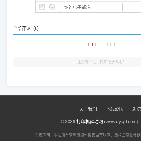
👨‍💻 站长有话说：
咱几乎每天都在远程帮网友安装各种打印机驱动。本站提供的驱
频使用的，要是驱动有错或者不能用，站长每天帮人装机时早就
大家反馈的问题也会及时验证修复，大家完全可以放心下载。
全部评论（
0
）
🎯 检验标准：只要驱动顺利装完，设备管理器内没有黄色感叹
出纸，就说明已经完美兼容，无需纠结显示名称上的细微差别
还没有评论，快来抢沙发吧！
关于我们
下载帮助
版权
© 2026
打印机驱动网
(www.dyjqd.com). 
免责声明：本站所有驱动资源均搜集自互联网，版权归原软件制