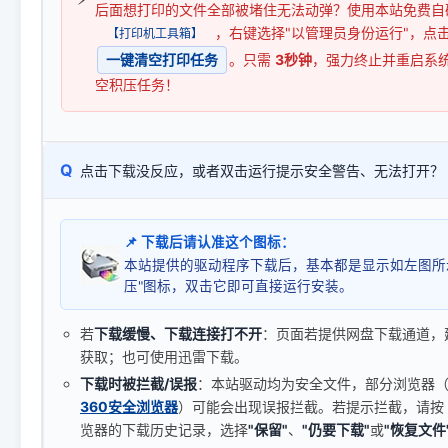
后面想打印的文件全部被堵住无法动弹？使用本站免费自
，右键选择"以管理员身份运行"，点
【打印机工具箱】
一键清空打印任务
。只需
3秒钟
，强力终止并重启系
空积压任务！
Q
点击下载没反应，或者双击运行提示安全警告、无法打开？
📌 下载后请认准这个图标：
本站提供的驱动程序下载后，基本都是显示如左图所
压"图标，双击它即可直接运行安装。
若
下载缓慢、下载连接打不开
：页面若提供网盘下载通道，
获取；也可使用迅雷下载。
下载时被拦截/误报
：本站驱动均为安全文件，部分浏览器（如 C
360安全浏览器
）可能会出现误报拦截。若提示拦截，请按
览器的下载历史记录，选择
"保留"
、
"仍要下载"
或
"恢复文件