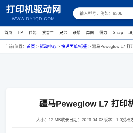
打印机驱动网
WWW.DYJQD.COM
首页
HP
佳能
爱普生
兄弟
联想
奔图
得力
Sharp
理
当前位置：
首页
>
驱动中心
>
快递面单/标签
>
疆马Peweglow L7 
疆马Peweglow L7 打
大小：
12 MB
收录日期：
2026-04-03
版本：
1.0
授权