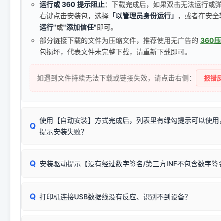
运行或 360 提示阻止
：下载完成后，如果双击无法运行或
右键点击安装包，选择
「以管理员身份运行」
，或者在安全
运行"
或
"添加信任"
即可。
部分链接下载的文件为压缩文件，推荐使用无广告的
360
包损坏，代表文件未完整下载，请重新下载即可。
如遇到文件持续无法下载或链接失效，请点击右侧：
报错反
使用【自动安装】方式完成后，列表里有绿勾提示可以使用
Q
提示安装失败？
无需担心，这是正常现象。
Q
安装驱动提示【没有经过数字签名/第三方INF不包含数字
由于本站驱动包集成了32位和64位驱动，自动安装程序在运
数，并只安装与系统相匹配的那一部分：
Windows较新版本系统强制校验驱动的安全数字签名。部分
Q
往往会弹出此类提示。
打印机连接USB数据线没有反应、识别不到设备？
：代表与您当
✔ 可以使用了
动已安装成功。
🛡️ 本站驱动均经过严格签名。但由于微软系统安全限制，
部
请对照本站安装器左侧的图示进行排查：