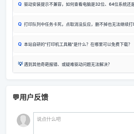
显示为
HP Smart Tank 510 Series
.
Q
频繁脱机。
驱动安装提示不兼容，如何查看电脑是32位、64位系统还是
分步排查方案：
驱动装好无法打印完整排查方案
机身单独测试一切正常，唯独电脑打印时出现异常：需重新检测 
：
HP DeskJet 2131、2132、2138
等属于同系列，官方
✅ 建议首先自查：打印机本身是否支持WiFi/无线或有线
试页、端口或驱动配置。
为
HP DeskJet 2130 Series
.
式最稳定）
在键盘上同时按下
+
Win
P
Q
爱普生 (Epson)
打印队列中任务卡死，点取消没反应，删不掉也无法继续打
一键打开系统属性，即可查看
如果您需要选购更换硒鼓或墨盒等，可点击右侧链接查看。微薄
检查机身背面，是否配有 RJ45 网络接口；
：
Epson L4266、L4268、L4269
等属于同系列，官方
型。
于本站服务器租用与工具箱的维护。
检查操作面板上是否有类似无线/WiFi的图标或按键；
为
Epson L4260 Series
.
当发送了错误的打印指令、想删
您也可以使用本站自研的
【打
Q
本站自研的"打印机工具箱"是什么？在哪里可以免费下载？
查看高性价比耗材 ＞
打印机具体型号后缀若带有
佳能 (Canon)
W / DN / WiFi
，通常代表具备
得等好久才有反应挺浪费时间的
在左下角"系统信息"一栏中，
：
Canon G3820、G3821、G3860
等属于同系列，官
若打印机本身带有网口/WiFi，请直接将其配置为网络打印模
到当前的操作系统版本以及系
💡 推荐使用工具箱一键清理：
这是本站自研开发的**绿色、免安装、无广告维护小工具**，
为
Canon G3020 Series
.
USB局域网共享方案。
💡
下载并打开本站自研的
【打印
疑难操作：
遇到其他奇葩报错、或疑难驱动问题无法解决？
详细图文指南：
如何查看自己电
三星 (Samsung)
进入左侧
「安装维护」
菜单；
共享报错完整修复教程：
0x0000011b报错手工解决办法
一键重启打印服务，清除各种顽固卡死、无法删除的打印队
您可以将您遇到的问题反馈给我们。请务必附带：
打印机完整型
：
Samsung SCX-3401、3405
等属于同系列，官方驱
在系统工具模块下，点击
【清
智能扫描并查看打印机当前的真实硬件端口；
⚠️ ARM架构笔记本提醒：若您的电脑是搭载骁龙处理器的超薄本、Su
遇到故障时的具体报错弹窗截图
。
Samsung SCX-3400 Series
.
（备选方案）通过"网络打印共享器"硬件可直接将传统USB打印
件将自动安全停止后台服务、
Windows ARM 系统设备，普通的 X86/X64 驱动将无法
新手免输命令行，一键呼出各种系统底层打印设置。
印机，多电脑连接不求人、不受补丁影响。
新启动打印引擎，一键彻底解
门的 ARM 专用驱动。普通电脑用户请忽略本条。
💬用户反馈
💡 这种情况特别多，这里不一一列举。
📬 统一反馈邮箱：
dyjqd@qq.com
官方免费下载入口：
https://www.dyjqd.com/api/down.htm
查看打印共享服务器 ＞
打印机工具箱下载地址：
（工具箱全面支持 Win7/8/10/11，终身免费，没有任何隐藏收费
https://www.dyjqd.com/ap
我们会有专人定期查收并整理高频疑难解答，感谢您的支持与厚爱
💡 通俗类比：
这就好比 iPhone 15、iPhone 15 Pro 外
说点什么吧
系统时，下载的都是同一个统称为"iOS 17"的安装包。这里的 510 Se
是它们共享的"系统"。