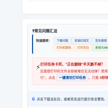
常见问题汇总
快速跳转：
下载问题
安装红绿叉
签名报错
打印机脱机
打印空白
系统与AR
打印任务卡死、"正在删除"半天删不掉？
⚡
后面想打印的文件全部被堵住无法动弹？使
行"，点击
一键清空打印任务
。只需
3秒
Q
点击下载没反应，或者双击运行提示安全警告、