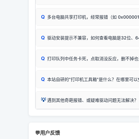
试。
若打印任务堆积卡死，可尝试使用本站免费工具
惠普 (HP)
✅ 复印正常 = 打印机硬件良好。故障通常出在
此现象通常与驱动无关，大多为耗材或硬件故障，
完整图文修复指导：
打印机显示脱机一键修复教程
：
HP Smart Tank 511、515、516、518
等
❌ 复印无反应/打印白纸 = 打印机本身存在
Q
多台电脑共享打印机，经常报错（如 0x00000
机身自检或复印同样不正常：激光机可能碳粉耗
：
HP DeskJet 2131、2132、2138
等属于
分步排查方案：
驱动装好无法打印完整排查方案
机身单独测试一切正常，唯独电脑打印时出现异常：
Windows安全补丁更新后，极易导致局域网USB共享模
爱普生 (Epson)
Q
驱动安装提示不兼容，如何查看电脑是32位、6
：
Epson L4266、L4268、L4269
等属于同
✅ 建议首先自查：打印机本身是否支持WiFi
如果您需要选购更换硒鼓或墨盒等，可点击右侧链接
佳能 (Canon)
于本站服务器租用与工具箱的维护。
检查机身背面，是否配有 RJ45 网络接口；
在键盘上同时按下
：
Canon G3820、G3821、G3860
等属于
Q
检查操作面板上是否有类似无线/WiFi的图标或
打印队列中任务卡死，点取消没反应，删不掉也
系统位数与架构类
三星 (Samsung)
打印机具体型号后缀若带有
W / DN / WiFi
，通
您也可以使用本站
：
Samsung SCX-3401、3405
等属于同系
当发送了错误的打印
若打印机本身带有网口/WiFi，请直接将其配置为
观、快速地查看到
Q
本站自研的"打印机工具箱"是什么？在哪里可以
💡 推荐使用工具箱一
共享报错完整修复教程：
0x0000011b报错手工
详细图文指南：
💡 这
如何
下载并打开本站自
这是本站自研开发的**绿色、免安装、无广告维护
💡
遇到其他奇葩报错、或疑难驱动问题无法解决？
进入左侧
「安装维
（备选方案）通过"网络打印共享器"硬件可直接将传
一键重启打印服务，清除各种顽固卡死、无法删
⚠️ ARM架构笔记本提醒：若您的电脑是搭载骁龙处理器的
💡 通俗类比：
这就好比 iPhone 15、iPhon
印机，多电脑连接不求人、不受补丁影响。
在系统工具模块下
智能扫描并查看打印机当前的真实硬件端口；
X86/X64 驱动将无法兼容，必须联系官方寻求专
为"iOS 17"的安装包。这里的 510 Series / 42
您可以将您遇到的问题反馈给我们。请务必附带：
粉碎缓存残留并重
新手免输命令行，一键呼出各种系统底层打印设
打印机工具箱下载
👨‍💻 站长有话说：
📬 统
官方免费下载入口：
https://www.dyjqd.com/ap
咱几乎每天都在远程帮网友安装各种打印机驱动。本
💬用户反馈
站长每天帮人装机时早就会发现并修复了，而且大家
（工具箱全面支持 Win7/8/10/11，终身免费，没