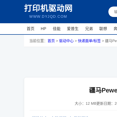
打印机驱动网
WWW.DYJQD.COM
首页
HP
佳能
爱普生
兄弟
联想
当前位置：
首页
>
驱动中心
>
快递面单/标签
>
疆马Pe
疆马Pewe
大小：
12 MB
更新日期：