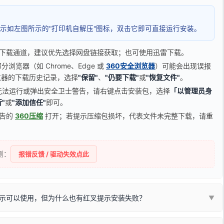
示如左图所示的"打印机自解压"图标，双击它即可直接运行安装。
下载通道，建议优先选择网盘链接获取；也可使用迅雷下载。
览器（如 Chrome、Edge 或
360安全浏览器
）可能会出现误报
器的下载历史记录，选择
"保留"
、
"仍要下载"
或
"恢复文件"
。
无法运行或弹出安全卫士警告，请右键点击安装包，选择
「以管理员身
"
或
"添加信任"
即可。
广告的
360压缩
打开；若提示压缩包损坏，代表文件未完整下载，请重
侧：
报错反馈 / 驱动失效点此
示可以使用，但为什么也有红叉提示安装失败？
▼