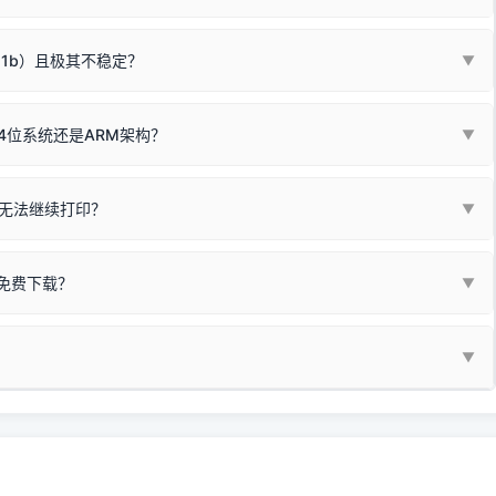
箱，一键修复或清空打印队列。
电脑驱动、USB连接线或系统服务上；
请优先进行机身自检/复印进行判断：
属于同系列，官方驱动名称通常显示为
HP Smart Tank 510 Series
.
硬件故障。重装驱动无法解决，建议联系售后或商家。
11b）且极其不稳定？
▼
尽、硒鼓寿命终结；喷墨打印机可能墨盒干涸、喷头堵塞。
同系列，官方驱动名称通常显示为
HP DeskJet 2130 Series
.
需重新检测 Windows 系统测试页、端口或驱动配置。
式下报错 `0x0000011b` 或频繁脱机。
4位系统还是ARM架构？
▼
系列，官方驱动名称通常显示为
Epson L4260 Series
.
/无线或有线网络打印？（此连接模式最稳定）
查看。微薄佣金收益将全部用
查看高性价比耗材 ＞
+
快捷键可一键打开系统属性，即可查看当前
Win
Pause/Break
同系列，官方驱动名称通常显示为
Canon G3020 Series
.
按键；
无法继续打印？
▼
型。
常代表具备网络连接能力。
自研的
【打印机工具箱】
，打开后在左下角"系统信息"一栏中，即可直
列，官方驱动名称通常显示为
Samsung SCX-3400 Series
.
指令、想删除打印任务后打别的，得等好久才有反应挺浪费时间的。
网络打印模式。如果没有，再采用USB局域网共享方案。
当前的操作系统版本以及系统架构。
免费下载？
▼
键清理：
解决办法
种情况特别多，这里不一一列举。
查看自己电脑系统位数教程
研的
【打印机工具箱】
；
小工具**，旨在简化打印机的各种疑难操作：
▼
护」
菜单；
统USB打印机升级为独立网络打
除的打印队列；
超薄本、Surface Pro X等 Windows ARM 系统设备，普通的
查看打印共享服务器 ＞
e 15 Pro 外观和配置有差异，但它们升级系统时，下载的都是同一个统称
，点击
【清空打印任务】
按钮，软件将自动安全停止后台服务、彻底
门的 ARM 专用驱动。普通电脑用户请忽略本条。
60 就是它们共享的"系统"。
打印机完整型号 + 电脑系统版本 + 遇到故障时的具体报错弹窗截图
。
新启动打印引擎，一键彻底解决卡死。
置。
地址：
https://www.dyjqd.com/api/down.html
一反馈邮箱：
dyjqd@qq.com
i/down.html
站提供的驱动都是站长在实战中高频使用的，要是驱动有错或者不能用，
反馈的问题也会及时验证修复，大家完全可以放心下载。
有任何隐藏收费及广告插件。）