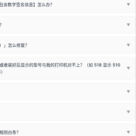
不包含数字签名信息】怎么办？
▼
装程序在运行时会检测您的系统位数，并只安装与系统相匹配的那一部
字签名。部分老旧打印机的原厂驱动，往往会弹出此类提示。
？
代表与您当前电脑系统相兼容的驱动已安装成功。
▼
安全限制，
部分新版 Windows 系统（如 Win10/Win11 最新版）已
表与本机系统位数不兼容的驱动（被自动跳过），并不影响正常打印。
装失败。请尝试以下方案：
现了任意一个绿色对勾，直接关闭窗口去打印测试即可。
Win10/Win11 系统不再默认兼容，而非文件安全性问题。
败）」怎么修复？
▼
已完全插紧；
原生USB接口
（前置面板或拓展坞供电不足极易导致识别失败）；
参考：
如何打印Windows系统测试页图文教程
通常和驱动无关，请按以下步骤排查硬件连接：
常使用无需长期关闭系统安全校验。）
，或在设备管理器中点击【扫描检测硬件改动】刷新硬件列表。
装好后显示的型号与我的打印机对不上？（如 518 显示 510
▼
等）
使用前置插口或外接拓展坞；
统重新握手识别；
顺利安装与使用。
▼
或老化的线材是此问题的高发诱因。
因为品牌商在生产时，会将**外观和配置稍有不同，但内部核心芯片和打
列"。
口故障。详细图文请参考：
未知USB设备简易修复教程
*一套通用的驱动程序**。命名时，通常会采用这个系列中的**基础款
▼
器处于正常待机状态；
🔴 红灯
或
🟡 黄灯
闪烁/常亮，一般表示
拔机箱后置原生USB接口；
板，原稿朝下放置在玻璃面板上，按下带有复印标识
的按键测
规则白条？
▼
检查并
取消勾选「脱机使用打印机」
选项；
动包）：