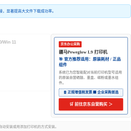
接，显著提高大文件下载成功率。
/Win 11
京东办公采购
疆马Peweglow L9 打印机
🎯 官方推荐适用：原装耗材 / 正品
组件
系统已为您智能配对当前打印机型号适用
的原装自营硒鼓、墨盒、碳粉或墨水组
件。
🧾 正规增值税发票
|
🏢 企业采购首选
🛒 前往京东自营购买 ＞
可自动安装或用添加打印机的方式安装。