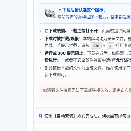
📌 下载后请认准这个图标：
本站提供的驱动程序下载后，基本都是显
若
下载缓慢、下载连接打不开
：页面若提供网盘
下载时被拦截/误报
：本站驱动均为安全文件，部分浏
拦截。若提示拦截，请按
+
打开浏览
Ctrl
J
运行或 360 提示阻止
：下载完成后，如果双击
份运行」
，或者在安全软件弹窗中选择
"允许运行
部分链接下载的文件为压缩文件，推荐使用无
新下载即可。
如遇到文件持续无法下载或链接失效，请点击右
Q
使用【自动安装】方式完成后，列表里有绿勾提
无需担心，这是正常现象。