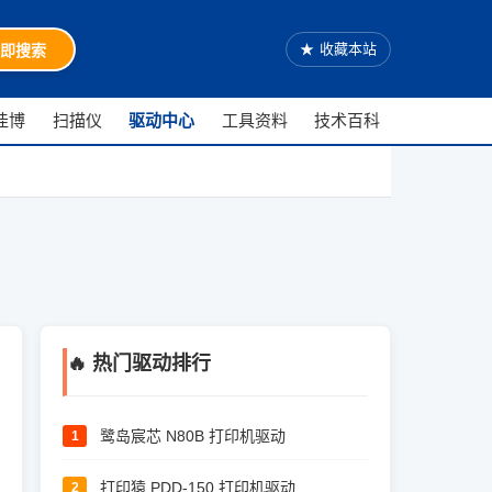
★
收藏本站
即搜索
佳博
扫描仪
驱动中心
工具资料
技术百科
🔥 热门驱动排行
鹭岛宸芯 N80B 打印机驱动
1
打印猿 PDD-150 打印机驱动
2