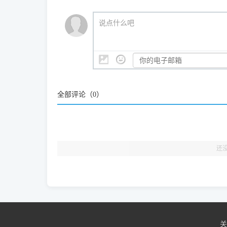
我们会有专人定期查收并整理高频疑难解答，感谢您的
🎯 检验标准：只要驱动顺利装完，设备管理器内
说点什么吧
结显示名称上的细微差别。
全部评论（
0
）
还
关