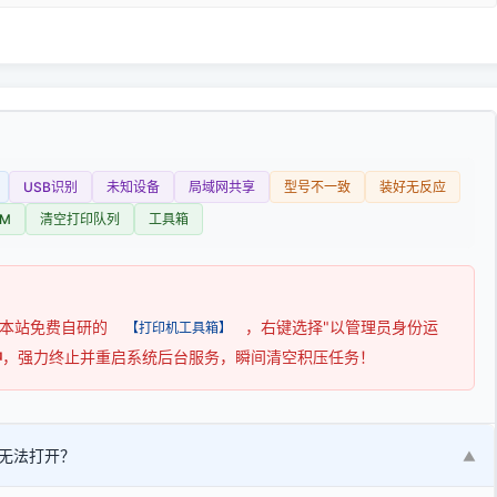
USB识别
未知设备
局域网共享
型号不一致
装好无反应
M
清空打印队列
工具箱
用本站免费自研的
，右键选择"以管理员身份运
【打印机工具箱】
钟
，强力终止并重启系统后台服务，瞬间清空积压任务！
无法打开？
▼