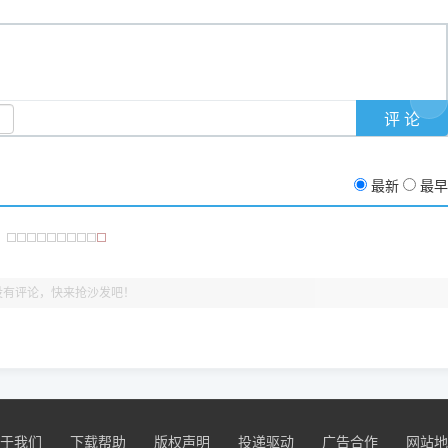
支持与厚爱。
没有黄色感叹号，且打印测试能正常出纸，就说明已经完美兼容，无需纠
最新
最早
没有评论，快来抢沙发吧！
于我们
下载帮助
版权声明
投递驱动
广告合作
网站地