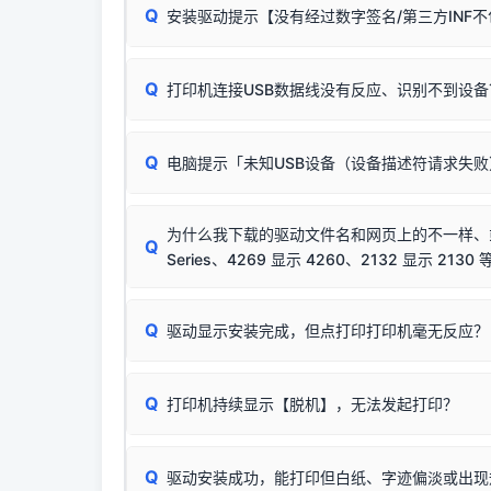
Q
安装驱动提示【没有经过数字签名/第三方INF
由于本站驱动包集成了32位和64位驱动，自动安
分：
Windows较新版本系统强制校验驱动的安全数
Q
打印机连接USB数据线没有反应、识别不到设备
：
✔ 可以使用了
🛡️ 本站驱动均经过严格签名。但由于微软系统
：代
✘ 安装失败
彻底不再识别老旧驱动的 SHA-1 签名
，导致安
请对照本站安装器左侧的图示进行排查：
结论：只要窗口里出
该报错是因为老款打印机官方使用的是旧版签名，新版 
Q
电脑提示「未知USB设备（设备描述符请求失
首先确认打印机电源已开启，USB数据线两端
临时解决方案：
关闭系统驱动强制签名完整步骤
若使用的是台式机，请优先插到电脑机箱的
后置
安装完成后可打印Windows系统测试页确认连通，
出现该报错说明电脑读取不到打印机硬件信息。这
（提醒：此方式仅在安装老款驱动时临时开启，日常正
排除线材松动后，可尝试更换一条USB数据线
为什么我下载的驱动文件名和网页上的不一样、或者
将USB数据线两端全部拔下，重新插紧；
Q
Series、4269 显示 4260、2132 显示 2130 
台式电脑请务必插在机箱后置USB插口，切勿
关闭打印机电源，等待约5秒后重新开机，让系
🟢 放心：这是正常匹配的官方驱动，通常可以
Q
驱动显示安装完成，但点打印打印机毫无反应？
尝试更换一条带双磁环屏蔽的优质打印线，劣质
这是打印机行业普遍采用的**官方命名规则**。
印功能基本一致**的几十款机型，划归为"同一个系
若进行上述操作后依然无效，可能为打印机主板接
建议通过简易自检，快速划分排查范围：
为了提高开发和维护效率，官方只会为该系列发布*
Q
打印机持续显示【脱机】，无法发起打印？
观察打印机指示灯：
🟢 绿灯常亮
通常代表机
型号**，或者在尾部加上
"Series（系列）"
标识。
缺纸、卡纸或耗材未能被识别。
简单尝试：关闭打印机电源，重启电脑，重新插
进行简易复印测试（限一体机）：掀开扫描仪盖
Q
驱动安装成功，能打印但白纸、字迹偏淡或出现
进入系统打印队列，点击顶部「打印机」菜单，
📌 行业常见典型例子（它们共用同一个官方驱