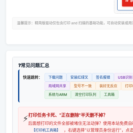
🛒
温馨提示：精简版驱动仅包含打印 and 扫描的基础功能，可自动安装或
常见问题汇总
快速跳转：
下载问题
安装红绿叉
签名报错
USB识别
局域网共享
型号不一致
装好无反应
打印
系统与ARM
清空打印队列
工具箱
打印任务卡死、"正在删除"半天删不掉？
⚡
后面想打印的文件全部被堵住无法动弹？使用本站免费自
，右键选择"以管理员身份运行"，点
【打印机工具箱】