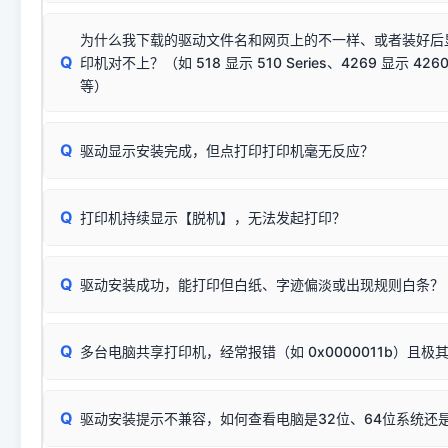
若使用的是台式机，请优先插到电脑机箱的
后置原生USB接
结论：只要窗口里出现了任意一
出现该报错说明电脑读取不到打印机硬件信息。这通常和驱动
该报错是因为老款打印机官方使用的是旧版签名，新版 Win10/W
供电不足极易导致识别失败）；
窗口去打印测试即可。
为什么我下载的驱动文件名和网页上的不一样、或者装好后
查硬件连接：
容，而非文件安全性问题。
排除线材松动后，可尝试更换一条USB数据线，或在设备管
Q
印机对不上？（如 518 显示 510 Series、4269 显示 4260
将USB数据线两端全部拔下，重新插紧；
临时解决方案：
关闭系统驱动强制签名完整步骤
安装完成后可打印Windows系统测试页确认连通，参考：
如何打
硬件改动】刷新硬件列表。
等）
台式电脑请务必插在机箱后置USB插口，切勿使用前置插口
页图文教程
（提醒：此方式仅在安装老款驱动时临时开启，日常正常使用无需
关闭打印机电源，等待约5秒后重新开机，让系统重新握手
🟢 放心：这是正常匹配的官方驱动，通常可以顺利安装与
验。）
Q
驱动显示安装完成，但点打印打印机毫无反应？
尝试更换一条带双磁环屏蔽的优质打印线，劣质或老化的线
这是打印机行业普遍采用的**官方命名规则**。因为品牌商在
因。
配置稍有不同，但内部核心芯片和打印功能基本一致**的几十
建议通过简易自检，快速划分排查范围：
系列"。
若进行上述操作后依然无效，可能为打印机主板接口故障。详
Q
打印机持续显示【脱机】，无法发起打印？
观察打印机指示灯：
🟢 绿灯常亮
通常代表机器处于正常
USB设备简易修复教程
为了提高开发和维护效率，官方只会为该系列发布**一套通用的
或
🟡 黄灯
闪烁/常亮，一般表示缺纸、卡纸或耗材未能
时，通常会采用这个系列中的**基础款型号**，或者在尾部加
简单尝试：关闭打印机电源，重启电脑，重新插拔机箱后置原
识。
Q
进行简易复印测试（限一体机）：掀开扫描仪盖板，原稿朝
驱动安装成功，能打印但白纸、字迹偏淡或出现规则白条？
进入系统打印队列，点击顶部「打印机」菜单，检查并
取消
按下带有复印标识
的按键测试。
机」
选项；
此现象通常与驱动无关，大多为耗材或硬件故障，请优先进行机
✅ 复印正常 = 打印机硬件良好。故障通常出在电脑驱动、
📌 行业常见典型例子（它们共用同一个官方驱动包）：
若打印任务堆积卡死，可尝试使用本站免费工具箱，一键修
Q
断：
多台电脑共享打印机，经常报错（如 0x0000011b）且极
上；
惠普 (HP)
完整图文修复指导：
打印机显示脱机一键修复教程
❌ 复印无反应/打印白纸 = 打印机本身存在硬件故障。重
机身自检或复印同样不正常：激光机可能碳粉耗尽、硒鼓寿
：
HP Smart Tank 511、515、516、518
等属于同系列
Windows安全补丁更新后，极易导致局域网USB共享模式下报错 `0
系售后或商家。
能墨盒干涸、喷头堵塞。
显示为
HP Smart Tank 510 Series
.
Q
频繁脱机。
驱动安装提示不兼容，如何查看电脑是32位、64位系统还是
分步排查方案：
驱动装好无法打印完整排查方案
机身单独测试一切正常，唯独电脑打印时出现异常：需重新检测 
：
HP DeskJet 2131、2132、2138
等属于同系列，官方