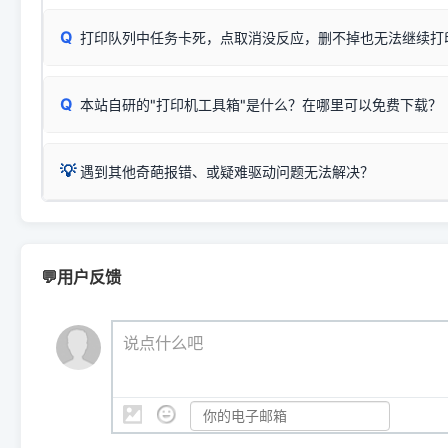
✅ 建议首先自查：打印机本身是否支持WiFi/无线或有线
试页、端口或驱动配置。
为
HP DeskJet 2130 Series
.
式最稳定）
在键盘上同时按下
+
Win
P
Q
爱普生 (Epson)
打印队列中任务卡死，点取消没反应，删不掉也无法继续打
一键打开系统属性，即可查看
如果您需要选购更换硒鼓或墨盒等，可点击右侧链接查看。微薄
检查机身背面，是否配有 RJ45 网络接口；
：
Epson L4266、L4268、L4269
等属于同系列，官方
型。
于本站服务器租用与工具箱的维护。
检查操作面板上是否有类似无线/WiFi的图标或按键；
为
Epson L4260 Series
.
当发送了错误的打印指令、想删
您也可以使用本站自研的
【打
Q
本站自研的"打印机工具箱"是什么？在哪里可以免费下载？
查看高性价比耗材 ＞
打印机具体型号后缀若带有
佳能 (Canon)
W / DN / WiFi
，通常代表具备
得等好久才有反应挺浪费时间的
在左下角"系统信息"一栏中，
：
Canon G3820、G3821、G3860
等属于同系列，官
若打印机本身带有网口/WiFi，请直接将其配置为网络打印模
到当前的操作系统版本以及系
💡 推荐使用工具箱一键清理：
这是本站自研开发的**绿色、免安装、无广告维护小工具**，
为
Canon G3020 Series
.
USB局域网共享方案。
💡
下载并打开本站自研的
【打印
疑难操作：
遇到其他奇葩报错、或疑难驱动问题无法解决？
详细图文指南：
如何查看自己电
三星 (Samsung)
进入左侧
「安装维护」
菜单；
共享报错完整修复教程：
0x0000011b报错手工解决办法
一键重启打印服务，清除各种顽固卡死、无法删除的打印队
您可以将您遇到的问题反馈给我们。请务必附带：
打印机完整型
：
Samsung SCX-3401、3405
等属于同系列，官方驱
在系统工具模块下，点击
【清
智能扫描并查看打印机当前的真实硬件端口；
⚠️ ARM架构笔记本提醒：若您的电脑是搭载骁龙处理器的超薄本、Su
遇到故障时的具体报错弹窗截图
。
Samsung SCX-3400 Series
.
（备选方案）通过"网络打印共享器"硬件可直接将传统USB打印
件将自动安全停止后台服务、
Windows ARM 系统设备，普通的 X86/X64 驱动将无法
新手免输命令行，一键呼出各种系统底层打印设置。
印机，多电脑连接不求人、不受补丁影响。
新启动打印引擎，一键彻底解
门的 ARM 专用驱动。普通电脑用户请忽略本条。
💬用户反馈
💡 这种情况特别多，这里不一一列举。
📬 统一反馈邮箱：
dyjqd@qq.com
官方免费下载入口：
https://www.dyjqd.com/api/down.htm
查看打印共享服务器 ＞
打印机工具箱下载地址：
（工具箱全面支持 Win7/8/10/11，终身免费，没有任何隐藏收费
https://www.dyjqd.com/ap
我们会有专人定期查收并整理高频疑难解答，感谢您的支持与厚爱
💡 通俗类比：
这就好比 iPhone 15、iPhone 15 Pro 外
说点什么吧
系统时，下载的都是同一个统称为"iOS 17"的安装包。这里的 510 Se
是它们共享的"系统"。
👨‍💻 站长有话说：
咱几乎每天都在远程帮网友安装各种打印机驱动。本站提供的驱