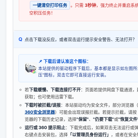
一键清空打印任务
。只需
3秒钟
，强力终止并重启系
空积压任务！
Q
点击下载没反应，或者双击运行提示安全警告、无法打开？
📌 下载后请认准这个图标：
本站提供的驱动程序下载后，基本都是显示如左图所
压"图标，双击它即可直接运行安装。
若
下载缓慢、下载连接打不开
：页面若提供网盘下载通道，
获取；也可使用迅雷下载。
下载时被拦截/误报
：本站驱动均为安全文件，部分浏览器（如 C
360安全浏览器
）可能会出现误报拦截。若提示拦截，请按
览器的下载历史记录，选择
"保留"
、
"仍要下载"
或
"恢复文件
运行或 360 提示阻止
：下载完成后，如果双击无法运行或
右键点击安装包，选择
「以管理员身份运行」
，或者在安全