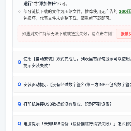
运行"
或
"添加信任"
即可。
部分链接下载的文件为压缩文件，推荐使用无广告的
360
包损坏，代表文件未完整下载，请重新下载即可。
如遇到文件持续无法下载或链接失效，请点击右侧：
报错反
使用【自动安装】方式完成后，列表里有绿勾提示可以使用
Q
提示安装失败？
无需担心，这是正常现象。
Q
安装驱动提示【没有经过数字签名/第三方INF不包含数字
由于本站驱动包集成了32位和64位驱动，自动安装程序在运
数，并只安装与系统相匹配的那一部分：
Windows较新版本系统强制校验驱动的安全数字签名。部分
Q
往往会弹出此类提示。
打印机连接USB数据线没有反应、识别不到设备？
：代表与您当
✔ 可以使用了
动已安装成功。
🛡️ 本站驱动均经过严格签名。但由于微软系统安全限制，
部
请对照本站安装器左侧的图示进行排查：
：代表与本机系
✘ 安装失败
系统（如 Win10/Win11 最新版）已彻底不再识别老旧驱动的
Q
电脑提示「未知USB设备（设备描述符请求失败）」怎么修
首先确认打印机电源已开启，USB数据线两端已完全插紧；
（被自动跳过），并不影响正
致安装失败。请尝试以下方案：