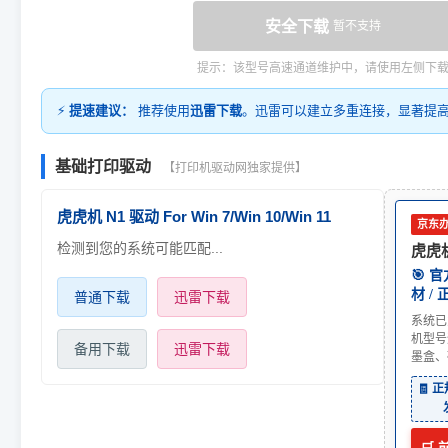
安全下载
暂不支持
提示：该型号高速通道维护中，请使用左侧下
⚡
提速建议：
推荐使用
迅雷下载
。迅雷可以建立多重连接，显著提
基础打印驱动
【打印机驱动网独家提供】
虎虎机 N1 驱动 For Win 7/Win 10/Win 11
京东
检测到您的系统可能匹配...
虎虎机
🎯 
材 /
普通下载
迅雷下载
系统已
机型号
备用下载
迅雷下载
墨盒、
🧾 