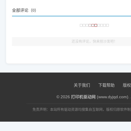
频使用的，要是驱动有错或者不能用，站长每天帮人装机时早就
全部评论（
0
）
大家反馈的问题也会及时验证修复，大家完全可以放心下载。
🎯 检验标准：只要驱动顺利装完，设备管理器内没有黄色感叹
出纸，就说明已经完美兼容，无需纠结显示名称上的细微差别
还没有评论，快来抢沙发吧！
关于我们
下载帮助
版权
© 2026
打印机驱动网
(www.dyjqd.com). 
免责声明：本站所有驱动资源均搜集自互联网，版权归原软件制