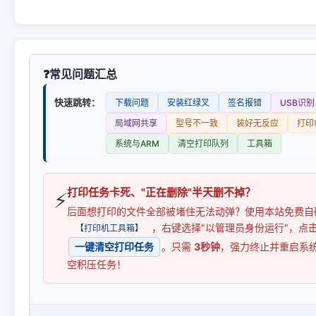
常见问题汇总
快速跳转：
下载问题
安装红绿叉
签名报错
USB识别
局域网共享
型号不一致
装好无反应
打印
系统与ARM
清空打印队列
工具箱
打印任务卡死、"正在删除"半天删不掉？
⚡
后面想打印的文件全部被堵住无法动弹？使用本站免费自
，右键选择"以管理员身份运行"，点
【打印机工具箱】
一键清空打印任务
。只需
3秒钟
，强力终止并重启系
空积压任务！