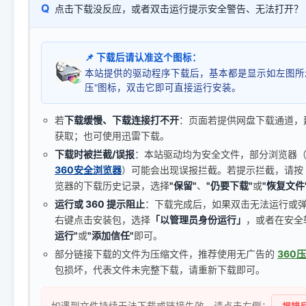
Q
点击下载没反应，或者双击运行提示安全警告、无法打开？
📌 下载后请认准这个图标：
本站提供的驱动程序下载后，基本都是显示如左图所
压"图标，双击它即可直接运行安装。
若
下载缓慢、下载连接打不开
：页面若提供网盘下载通道，
获取；也可使用迅雷下载。
下载时被拦截/误报
：本站驱动均为安全文件，部分浏览器（如 C
360安全浏览器
）可能会出现误报拦截。若提示拦截，请按
览器的下载历史记录，选择
"保留"
、
"仍要下载"
或
"恢复文件
运行或 360 提示阻止
：下载完成后，如果双击无法运行或
右键点击安装包，选择
「以管理员身份运行」
，或者在安全
运行"
或
"添加信任"
即可。
部分链接下载的文件为压缩文件，推荐使用无广告的
360
包损坏，代表文件未完整下载，请重新下载即可。
如遇到文件持续无法下载或链接失效，请点击右侧：
报错反