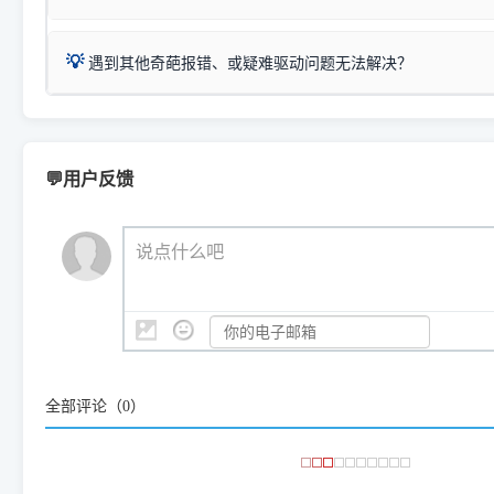
得等好久才有反应挺浪费时间的
在左下角"系统信息"一栏中，
：
Canon G3820、G3821、G3860
等属于同系列，官
若打印机本身带有网口/WiFi，请直接将其配置为网络打印模
到当前的操作系统版本以及系
💡 推荐使用工具箱一键清理：
这是本站自研开发的**绿色、免安装、无广告维护小工具**，
为
Canon G3020 Series
.
USB局域网共享方案。
💡
下载并打开本站自研的
【打印
疑难操作：
遇到其他奇葩报错、或疑难驱动问题无法解决？
详细图文指南：
如何查看自己电
三星 (Samsung)
进入左侧
「安装维护」
菜单；
共享报错完整修复教程：
0x0000011b报错手工解决办法
一键重启打印服务，清除各种顽固卡死、无法删除的打印队
您可以将您遇到的问题反馈给我们。请务必附带：
打印机完整型
：
Samsung SCX-3401、3405
等属于同系列，官方驱
在系统工具模块下，点击
【清
智能扫描并查看打印机当前的真实硬件端口；
⚠️ ARM架构笔记本提醒：若您的电脑是搭载骁龙处理器的超薄本、Su
遇到故障时的具体报错弹窗截图
。
Samsung SCX-3400 Series
.
（备选方案）通过"网络打印共享器"硬件可直接将传统USB打印
件将自动安全停止后台服务、
Windows ARM 系统设备，普通的 X86/X64 驱动将无法
新手免输命令行，一键呼出各种系统底层打印设置。
印机，多电脑连接不求人、不受补丁影响。
新启动打印引擎，一键彻底解
门的 ARM 专用驱动。普通电脑用户请忽略本条。
💬用户反馈
💡 这种情况特别多，这里不一一列举。
📬 统一反馈邮箱：
dyjqd@qq.com
官方免费下载入口：
https://www.dyjqd.com/api/down.htm
查看打印共享服务器 ＞
打印机工具箱下载地址：
（工具箱全面支持 Win7/8/10/11，终身免费，没有任何隐藏收费
https://www.dyjqd.com/ap
我们会有专人定期查收并整理高频疑难解答，感谢您的支持与厚爱
💡 通俗类比：
这就好比 iPhone 15、iPhone 15 Pro 外
说点什么吧
系统时，下载的都是同一个统称为"iOS 17"的安装包。这里的 510 Se
是它们共享的"系统"。
👨‍💻 站长有话说：
咱几乎每天都在远程帮网友安装各种打印机驱动。本站提供的驱
频使用的，要是驱动有错或者不能用，站长每天帮人装机时早就
全部评论（
0
）
大家反馈的问题也会及时验证修复，大家完全可以放心下载。
🎯 检验标准：只要驱动顺利装完，设备管理器内没有黄色感叹
出纸，就说明已经完美兼容，无需纠结显示名称上的细微差别