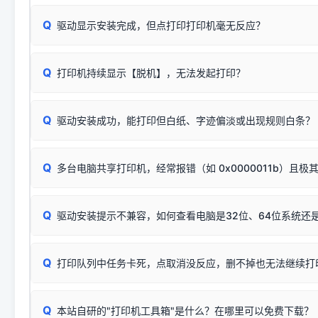
关闭打印机电源，等待约5秒后重新开机，让系统重新握手
🟢 放心：这是正常匹配的官方驱动，通常可以顺利安装与
验。）
Q
驱动显示安装完成，但点打印打印机毫无反应？
尝试更换一条带双磁环屏蔽的优质打印线，劣质或老化的线
这是打印机行业普遍采用的**官方命名规则**。因为品牌商在
因。
配置稍有不同，但内部核心芯片和打印功能基本一致**的几十
建议通过简易自检，快速划分排查范围：
系列"。
若进行上述操作后依然无效，可能为打印机主板接口故障。详
Q
打印机持续显示【脱机】，无法发起打印？
观察打印机指示灯：
🟢 绿灯常亮
通常代表机器处于正常
USB设备简易修复教程
为了提高开发和维护效率，官方只会为该系列发布**一套通用的
或
🟡 黄灯
闪烁/常亮，一般表示缺纸、卡纸或耗材未能
时，通常会采用这个系列中的**基础款型号**，或者在尾部加
简单尝试：关闭打印机电源，重启电脑，重新插拔机箱后置原
识。
Q
进行简易复印测试（限一体机）：掀开扫描仪盖板，原稿朝
驱动安装成功，能打印但白纸、字迹偏淡或出现规则白条？
进入系统打印队列，点击顶部「打印机」菜单，检查并
取消
按下带有复印标识
的按键测试。
机」
选项；
此现象通常与驱动无关，大多为耗材或硬件故障，请优先进行机
✅ 复印正常 = 打印机硬件良好。故障通常出在电脑驱动、
📌 行业常见典型例子（它们共用同一个官方驱动包）：
若打印任务堆积卡死，可尝试使用本站免费工具箱，一键修
Q
断：
多台电脑共享打印机，经常报错（如 0x0000011b）且极
上；
惠普 (HP)
完整图文修复指导：
打印机显示脱机一键修复教程
❌ 复印无反应/打印白纸 = 打印机本身存在硬件故障。重
机身自检或复印同样不正常：激光机可能碳粉耗尽、硒鼓寿
：
HP Smart Tank 511、515、516、518
等属于同系列
Windows安全补丁更新后，极易导致局域网USB共享模式下报错 `0
系售后或商家。
能墨盒干涸、喷头堵塞。
显示为
HP Smart Tank 510 Series
.
Q
频繁脱机。
驱动安装提示不兼容，如何查看电脑是32位、64位系统还是
分步排查方案：
驱动装好无法打印完整排查方案
机身单独测试一切正常，唯独电脑打印时出现异常：需重新检测 
：
HP DeskJet 2131、2132、2138
等属于同系列，官方
✅ 建议首先自查：打印机本身是否支持WiFi/无线或有线
试页、端口或驱动配置。
为
HP DeskJet 2130 Series
.
式最稳定）
在键盘上同时按下
+
Win
P
Q
爱普生 (Epson)
打印队列中任务卡死，点取消没反应，删不掉也无法继续打
一键打开系统属性，即可查看
如果您需要选购更换硒鼓或墨盒等，可点击右侧链接查看。微薄
检查机身背面，是否配有 RJ45 网络接口；
：
Epson L4266、L4268、L4269
等属于同系列，官方
型。
于本站服务器租用与工具箱的维护。
检查操作面板上是否有类似无线/WiFi的图标或按键；
为
Epson L4260 Series
.
当发送了错误的打印指令、想删
您也可以使用本站自研的
【打
Q
本站自研的"打印机工具箱"是什么？在哪里可以免费下载？
查看高性价比耗材 ＞
打印机具体型号后缀若带有
佳能 (Canon)
W / DN / WiFi
，通常代表具备