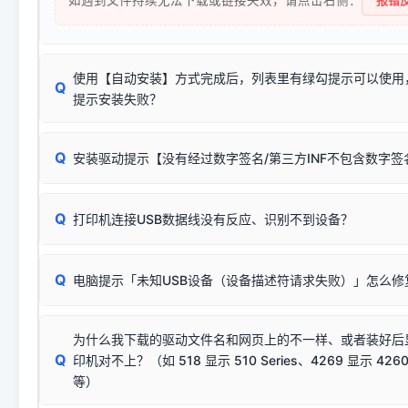
使用【自动安装】方式完成后，列表里有绿勾提示可以使用
Q
提示安装失败？
无需担心，这是正常现象。
Q
安装驱动提示【没有经过数字签名/第三方INF不包含数字
由于本站驱动包集成了32位和64位驱动，自动安装程序在运
数，并只安装与系统相匹配的那一部分：
Windows较新版本系统强制校验驱动的安全数字签名。部分
Q
往往会弹出此类提示。
打印机连接USB数据线没有反应、识别不到设备？
：代表与您当
✔ 可以使用了
动已安装成功。
🛡️ 本站驱动均经过严格签名。但由于微软系统安全限制，
部
请对照本站安装器左侧的图示进行排查：
：代表与本机系
✘ 安装失败
系统（如 Win10/Win11 最新版）已彻底不再识别老旧驱动的
Q
电脑提示「未知USB设备（设备描述符请求失败）」怎么修
首先确认打印机电源已开启，USB数据线两端已完全插紧；
（被自动跳过），并不影响正
致安装失败。请尝试以下方案：
若使用的是台式机，请优先插到电脑机箱的
后置原生USB接
结论：只要窗口里出现了任意一
出现该报错说明电脑读取不到打印机硬件信息。这通常和驱动
该报错是因为老款打印机官方使用的是旧版签名，新版 Win10/W
供电不足极易导致识别失败）；
窗口去打印测试即可。
为什么我下载的驱动文件名和网页上的不一样、或者装好后
查硬件连接：
容，而非文件安全性问题。
排除线材松动后，可尝试更换一条USB数据线，或在设备管
Q
印机对不上？（如 518 显示 510 Series、4269 显示 4260
将USB数据线两端全部拔下，重新插紧；
临时解决方案：
关闭系统驱动强制签名完整步骤
安装完成后可打印Windows系统测试页确认连通，参考：
如何打
硬件改动】刷新硬件列表。
等）
台式电脑请务必插在机箱后置USB插口，切勿使用前置插口
页图文教程
（提醒：此方式仅在安装老款驱动时临时开启，日常正常使用无需