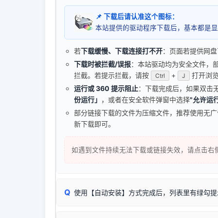
📌 下载后请认准这个图标：
本站提供的驱动程序下载后，基本都是显
若
下载缓慢、下载连接打不开
：页面若提供网盘
下载时被拦截/误报
：本站驱动均为安全文件，部分浏
拦截。若提示拦截，请按
+
打开浏览
Ctrl
J
运行或 360 提示阻止
：下载完成后，如果双击
份运行」
，或者在安全软件弹窗中选择
"允许运行
部分链接下载的文件为压缩文件，推荐使用无
新下载即可。
如遇到文件持续无法下载或链接失效，请点击右
Q
使用【自动安装】方式完成后，列表里有绿勾提
无需担心，这是正常现象。