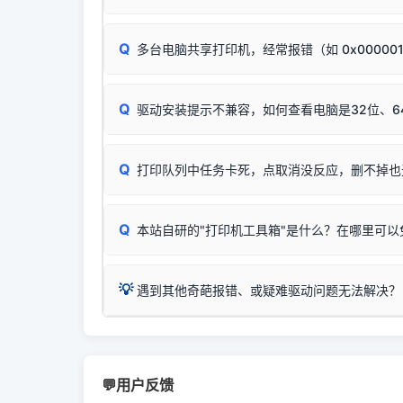
试。
若打印任务堆积卡死，可尝试使用本站免费工具
惠普 (HP)
✅ 复印正常 = 打印机硬件良好。故障通常出在
此现象通常与驱动无关，大多为耗材或硬件故障，
完整图文修复指导：
打印机显示脱机一键修复教程
：
HP Smart Tank 511、515、516、518
等
❌ 复印无反应/打印白纸 = 打印机本身存在
Q
多台电脑共享打印机，经常报错（如 0x00000
机身自检或复印同样不正常：激光机可能碳粉耗
：
HP DeskJet 2131、2132、2138
等属于
分步排查方案：
驱动装好无法打印完整排查方案
机身单独测试一切正常，唯独电脑打印时出现异常：
Windows安全补丁更新后，极易导致局域网USB共享模
爱普生 (Epson)
Q
驱动安装提示不兼容，如何查看电脑是32位、6
：
Epson L4266、L4268、L4269
等属于同
✅ 建议首先自查：打印机本身是否支持WiFi
如果您需要选购更换硒鼓或墨盒等，可点击右侧链接
佳能 (Canon)
于本站服务器租用与工具箱的维护。
检查机身背面，是否配有 RJ45 网络接口；
在键盘上同时按下
：
Canon G3820、G3821、G3860
等属于
Q
检查操作面板上是否有类似无线/WiFi的图标或
打印队列中任务卡死，点取消没反应，删不掉也
系统位数与架构类
三星 (Samsung)
打印机具体型号后缀若带有
W / DN / WiFi
，通
您也可以使用本站
：
Samsung SCX-3401、3405
等属于同系
当发送了错误的打印
若打印机本身带有网口/WiFi，请直接将其配置为
观、快速地查看到
Q
本站自研的"打印机工具箱"是什么？在哪里可以
💡 推荐使用工具箱一
共享报错完整修复教程：
0x0000011b报错手工
详细图文指南：
💡 这
如何
下载并打开本站自
这是本站自研开发的**绿色、免安装、无广告维护
💡
遇到其他奇葩报错、或疑难驱动问题无法解决？
进入左侧
「安装维
（备选方案）通过"网络打印共享器"硬件可直接将传
一键重启打印服务，清除各种顽固卡死、无法删
⚠️ ARM架构笔记本提醒：若您的电脑是搭载骁龙处理器的
💡 通俗类比：
这就好比 iPhone 15、iPhon
印机，多电脑连接不求人、不受补丁影响。
在系统工具模块下
智能扫描并查看打印机当前的真实硬件端口；
X86/X64 驱动将无法兼容，必须联系官方寻求专
为"iOS 17"的安装包。这里的 510 Series / 42
您可以将您遇到的问题反馈给我们。请务必附带：
粉碎缓存残留并重
新手免输命令行，一键呼出各种系统底层打印设
打印机工具箱下载
👨‍💻 站长有话说：
📬 统
官方免费下载入口：
https://www.dyjqd.com/ap
咱几乎每天都在远程帮网友安装各种打印机驱动。本
💬用户反馈
站长每天帮人装机时早就会发现并修复了，而且大家
（工具箱全面支持 Win7/8/10/11，终身免费，没