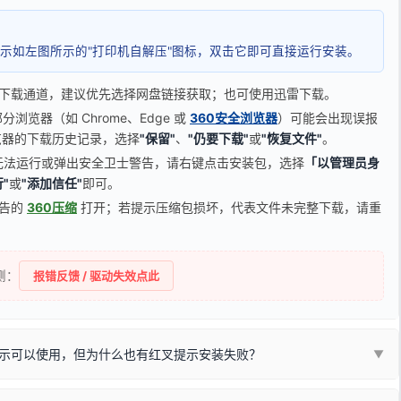
示如左图所示的"打印机自解压"图标，双击它即可直接运行安装。
下载通道，建议优先选择网盘链接获取；也可使用迅雷下载。
览器（如 Chrome、Edge 或
360安全浏览器
）可能会出现误报
器的下载历史记录，选择
"保留"
、
"仍要下载"
或
"恢复文件"
。
无法运行或弹出安全卫士警告，请右键点击安装包，选择
「以管理员身
"
或
"添加信任"
即可。
广告的
360压缩
打开；若提示压缩包损坏，代表文件未完整下载，请重
侧：
报错反馈 / 驱动失效点此
示可以使用，但为什么也有红叉提示安装失败？
▼