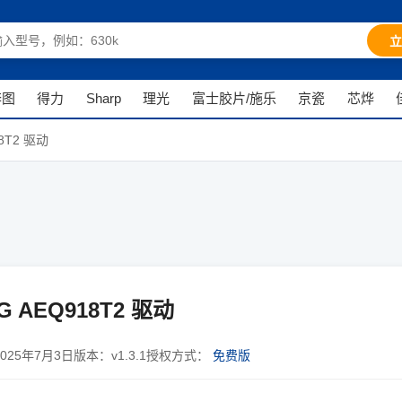
立
奔图
得力
Sharp
理光
富士胶片/施乐
京瓷
芯烨
8T2 驱动
G AEQ918T2 驱动
2025年7月3日
版本：
v1.3.1
授权方式：
免费版