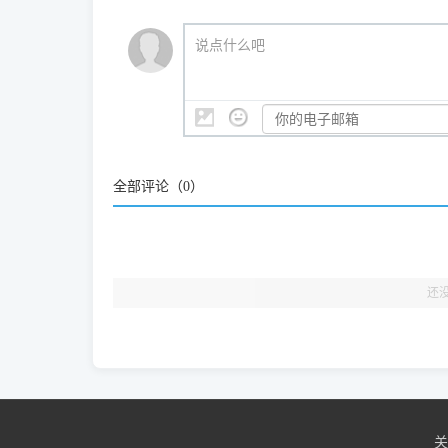
我们会有专人定期查收并整理高频疑难解答，感谢您的
🎯 检验标准：只要驱动顺利装完，设备管理器内
说点什么吧
结显示名称上的细微差别。
全部评论（
0
）
还
关