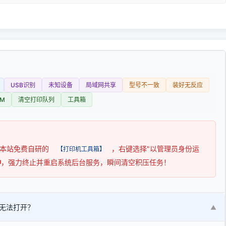
USB识别
未知设备
局域网共享
型号不一致
装好无反应
M
清空打印队列
工具箱
用本站免费自研的
，右键选择"以管理员身份运
【打印机工具箱】
钟
，强力终止并重启系统后台服务，瞬间清空积压任务！
无法打开？
▼