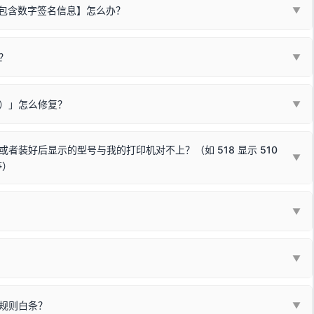
不包含数字签名信息】怎么办？
▼
装程序在运行时会检测您的系统位数，并只安装与系统相匹配的那一部
字签名。部分老旧打印机的原厂驱动，往往会弹出此类提示。
？
代表与您当前电脑系统相兼容的驱动已安装成功。
▼
安全限制，
部分新版 Windows 系统（如 Win10/Win11 最新版）已
表与本机系统位数不兼容的驱动（被自动跳过），并不影响正常打印。
装失败。请尝试以下方案：
现了任意一个绿色对勾，直接关闭窗口去打印测试即可。
Win10/Win11 系统不再默认兼容，而非文件安全性问题。
败）」怎么修复？
▼
已完全插紧；
原生USB接口
（前置面板或拓展坞供电不足极易导致识别失败）；
参考：
如何打印Windows系统测试页图文教程
通常和驱动无关，请按以下步骤排查硬件连接：
常使用无需长期关闭系统安全校验。）
，或在设备管理器中点击【扫描检测硬件改动】刷新硬件列表。
装好后显示的型号与我的打印机对不上？（如 518 显示 510
▼
等）
使用前置插口或外接拓展坞；
统重新握手识别；
顺利安装与使用。
▼
或老化的线材是此问题的高发诱因。
因为品牌商在生产时，会将**外观和配置稍有不同，但内部核心芯片和打
列"。
口故障。详细图文请参考：
未知USB设备简易修复教程
*一套通用的驱动程序**。命名时，通常会采用这个系列中的**基础款
▼
器处于正常待机状态；
🔴 红灯
或
🟡 黄灯
闪烁/常亮，一般表示
拔机箱后置原生USB接口；
板，原稿朝下放置在玻璃面板上，按下带有复印标识
的按键测
规则白条？
▼
检查并
取消勾选「脱机使用打印机」
选项；
动包）：