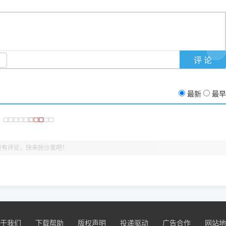
支持与厚爱。
没有黄色感叹号，且打印测试能正常出纸，就说明已经完美兼容，无需纠
最新
最早
没有评论，快来抢沙发吧！
于我们
下载帮助
版权声明
投递驱动
广告合作
网站地