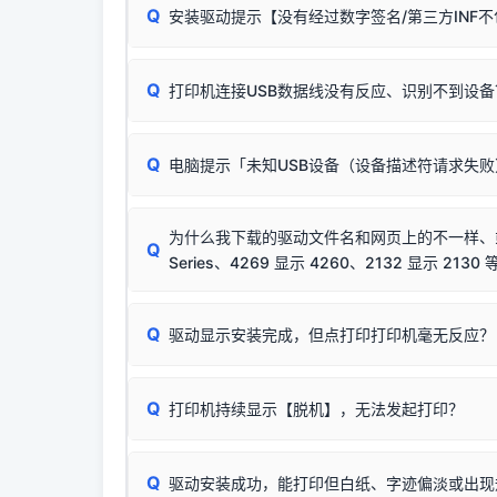
Q
安装驱动提示【没有经过数字签名/第三方INF
由于本站驱动包集成了32位和64位驱动，自动安
分：
Windows较新版本系统强制校验驱动的安全数
Q
打印机连接USB数据线没有反应、识别不到设备
：
✔ 可以使用了
🛡️ 本站驱动均经过严格签名。但由于微软系统
：代
✘ 安装失败
彻底不再识别老旧驱动的 SHA-1 签名
，导致安
请对照本站安装器左侧的图示进行排查：
结论：只要窗口里出
该报错是因为老款打印机官方使用的是旧版签名，新版 
Q
电脑提示「未知USB设备（设备描述符请求失
首先确认打印机电源已开启，USB数据线两端
临时解决方案：
关闭系统驱动强制签名完整步骤
若使用的是台式机，请优先插到电脑机箱的
后置
安装完成后可打印Windows系统测试页确认连通，
出现该报错说明电脑读取不到打印机硬件信息。这
（提醒：此方式仅在安装老款驱动时临时开启，日常正
排除线材松动后，可尝试更换一条USB数据线
为什么我下载的驱动文件名和网页上的不一样、或者
将USB数据线两端全部拔下，重新插紧；
Q
Series、4269 显示 4260、2132 显示 2130 
台式电脑请务必插在机箱后置USB插口，切勿
关闭打印机电源，等待约5秒后重新开机，让系
🟢 放心：这是正常匹配的官方驱动，通常可以
Q
驱动显示安装完成，但点打印打印机毫无反应？
尝试更换一条带双磁环屏蔽的优质打印线，劣质
这是打印机行业普遍采用的**官方命名规则**。
印功能基本一致**的几十款机型，划归为"同一个系
若进行上述操作后依然无效，可能为打印机主板接
建议通过简易自检，快速划分排查范围：
为了提高开发和维护效率，官方只会为该系列发布*
Q
打印机持续显示【脱机】，无法发起打印？
观察打印机指示灯：
🟢 绿灯常亮
通常代表机
型号**，或者在尾部加上
"Series（系列）"
标识。
缺纸、卡纸或耗材未能被识别。
简单尝试：关闭打印机电源，重启电脑，重新插
进行简易复印测试（限一体机）：掀开扫描仪盖
Q
驱动安装成功，能打印但白纸、字迹偏淡或出现
进入系统打印队列，点击顶部「打印机」菜单，
📌 行业常见典型例子（它们共用同一个官方驱