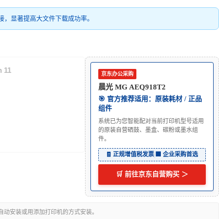
接，显著提高大文件下载成功率。
 11
京东办公采购
晨光 MG AEQ918T2
🎯 官方推荐适用：原装耗材 / 正品
组件
系统已为您智能配对当前打印机型号适用
的原装自营硒鼓、墨盒、碳粉或墨水组
件。
🧾 正规增值税发票
|
🏢 企业采购首选
🛒 前往京东自营购买 ＞
可自动安装或用添加打印机的方式安装。