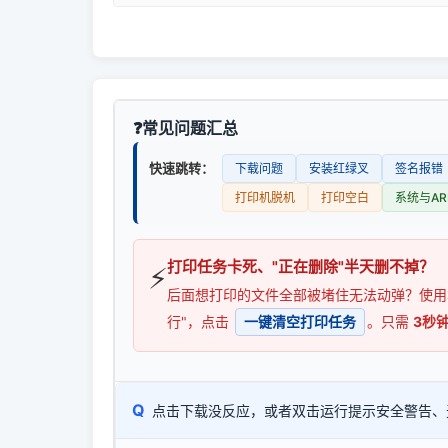
常见问题汇总
快速跳转：
下载问题
安装红绿叉
签名报错
打印机脱机
打印空白
系统与AR
打印任务卡死、"正在删除"半天删不掉？
⚡
后面想打印的文件全部被堵住无法动弹？使
行"，点击
一键清空打印任务
。只需
3秒
Q
点击下载没反应，或者双击运行提示安全警告、