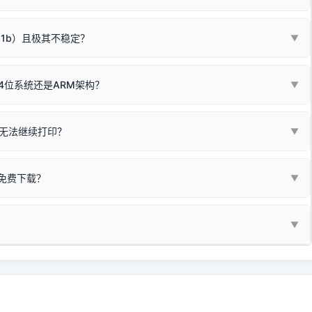
箱，一键修复或清空打印队列。
电脑驱动、USB连接线或系统服务上；
请优先进行机身自检/复印进行判断：
属于同系列，官方驱动名称通常显示为
HP Smart Tank 510 Series
.
硬件故障。重装驱动无法解决，建议联系售后或商家。
11b）且极其不稳定？
▼
尽、硒鼓寿命终结；喷墨打印机可能墨盒干涸、喷头堵塞。
同系列，官方驱动名称通常显示为
HP DeskJet 2130 Series
.
需重新检测 Windows 系统测试页、端口或驱动配置。
式下报错 `0x0000011b` 或频繁脱机。
4位系统还是ARM架构？
▼
系列，官方驱动名称通常显示为
Epson L4260 Series
.
/无线或有线网络打印？（此连接模式最稳定）
查看。微薄佣金收益将全部用
查看高性价比耗材 ＞
+
快捷键可一键打开系统属性，即可查看当前
Win
Pause/Break
同系列，官方驱动名称通常显示为
Canon G3020 Series
.
按键；
无法继续打印？
▼
型。
常代表具备网络连接能力。
自研的
【打印机工具箱】
，打开后在左下角"系统信息"一栏中，即可直
列，官方驱动名称通常显示为
Samsung SCX-3400 Series
.
指令、想删除打印任务后打别的，得等好久才有反应挺浪费时间的。
网络打印模式。如果没有，再采用USB局域网共享方案。
当前的操作系统版本以及系统架构。
免费下载？
▼
键清理：
解决办法
种情况特别多，这里不一一列举。
查看自己电脑系统位数教程
研的
【打印机工具箱】
；
小工具**，旨在简化打印机的各种疑难操作：
▼
护」
菜单；
统USB打印机升级为独立网络打
除的打印队列；
超薄本、Surface Pro X等 Windows ARM 系统设备，普通的
查看打印共享服务器 ＞
e 15 Pro 外观和配置有差异，但它们升级系统时，下载的都是同一个统称
，点击
【清空打印任务】
按钮，软件将自动安全停止后台服务、彻底
门的 ARM 专用驱动。普通电脑用户请忽略本条。
60 就是它们共享的"系统"。
打印机完整型号 + 电脑系统版本 + 遇到故障时的具体报错弹窗截图
。
新启动打印引擎，一键彻底解决卡死。
置。
地址：
https://www.dyjqd.com/api/down.html
一反馈邮箱：
dyjqd@qq.com
i/down.html
站提供的驱动都是站长在实战中高频使用的，要是驱动有错或者不能用，
反馈的问题也会及时验证修复，大家完全可以放心下载。
有任何隐藏收费及广告插件。）