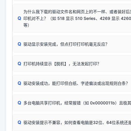
若使用的是台式机，请优先插到电脑机箱的
后置原生USB接
结论：只要窗口里出现了任意一
出现该报错说明电脑读取不到打印机硬件信息。这通常和驱动
该报错是因为老款打印机官方使用的是旧版签名，新版 Win10/W
供电不足极易导致识别失败）；
窗口去打印测试即可。
为什么我下载的驱动文件名和网页上的不一样、或者装好后
查硬件连接：
容，而非文件安全性问题。
排除线材松动后，可尝试更换一条USB数据线，或在设备管
Q
印机对不上？（如 518 显示 510 Series、4269 显示 4260
将USB数据线两端全部拔下，重新插紧；
临时解决方案：
关闭系统驱动强制签名完整步骤
安装完成后可打印Windows系统测试页确认连通，参考：
如何打
硬件改动】刷新硬件列表。
等）
台式电脑请务必插在机箱后置USB插口，切勿使用前置插口
页图文教程
（提醒：此方式仅在安装老款驱动时临时开启，日常正常使用无需
关闭打印机电源，等待约5秒后重新开机，让系统重新握手
🟢 放心：这是正常匹配的官方驱动，通常可以顺利安装与
验。）
Q
驱动显示安装完成，但点打印打印机毫无反应？
尝试更换一条带双磁环屏蔽的优质打印线，劣质或老化的线
这是打印机行业普遍采用的**官方命名规则**。因为品牌商在
因。
配置稍有不同，但内部核心芯片和打印功能基本一致**的几十
建议通过简易自检，快速划分排查范围：
系列"。
若进行上述操作后依然无效，可能为打印机主板接口故障。详
Q
打印机持续显示【脱机】，无法发起打印？
观察打印机指示灯：
🟢 绿灯常亮
通常代表机器处于正常
USB设备简易修复教程
为了提高开发和维护效率，官方只会为该系列发布**一套通用的
或
🟡 黄灯
闪烁/常亮，一般表示缺纸、卡纸或耗材未能
时，通常会采用这个系列中的**基础款型号**，或者在尾部加
简单尝试：关闭打印机电源，重启电脑，重新插拔机箱后置原
识。
Q
进行简易复印测试（限一体机）：掀开扫描仪盖板，原稿朝
驱动安装成功，能打印但白纸、字迹偏淡或出现规则白条？
进入系统打印队列，点击顶部「打印机」菜单，检查并
取消
按下带有复印标识
的按键测试。
机」
选项；
此现象通常与驱动无关，大多为耗材或硬件故障，请优先进行机
✅ 复印正常 = 打印机硬件良好。故障通常出在电脑驱动、
📌 行业常见典型例子（它们共用同一个官方驱动包）：
若打印任务堆积卡死，可尝试使用本站免费工具箱，一键修
Q
断：
多台电脑共享打印机，经常报错（如 0x0000011b）且极
上；
惠普 (HP)
完整图文修复指导：
打印机显示脱机一键修复教程
❌ 复印无反应/打印白纸 = 打印机本身存在硬件故障。重
机身自检或复印同样不正常：激光机可能碳粉耗尽、硒鼓寿
：
HP Smart Tank 511、515、516、518
等属于同系列
Windows安全补丁更新后，极易导致局域网USB共享模式下报错 `0
系售后或商家。
能墨盒干涸、喷头堵塞。
显示为
HP Smart Tank 510 Series
.
Q
频繁脱机。
驱动安装提示不兼容，如何查看电脑是32位、64位系统还是
分步排查方案：
驱动装好无法打印完整排查方案
机身单独测试一切正常，唯独电脑打印时出现异常：需重新检测 
：
HP DeskJet 2131、2132、2138
等属于同系列，官方