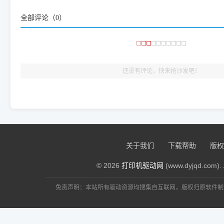
频使用的，要是驱动有错或者不能用，站长每天帮人装机时早就
全部评论（
0
）
大家反馈的问题也会及时验证修复，大家完全可以放心下载。
🎯 检验标准：只要驱动顺利装完，设备管理器内没有黄色感叹
出纸，就说明已经完美兼容，无需纠结显示名称上的细微差别
还没有评论，快来抢沙发吧！
关于我们
下载帮助
版权
© 2026
打印机驱动网
(www.dyjqd.com). 
免责声明：本站所有驱动资源均搜集自互联网，版权归原软件制