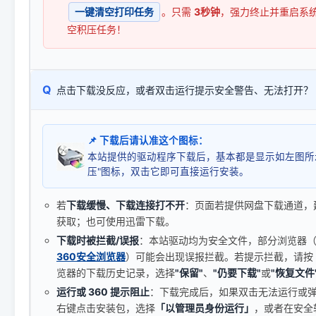
一键清空打印任务
。只需
3秒钟
，强力终止并重启系
空积压任务！
Q
点击下载没反应，或者双击运行提示安全警告、无法打开？
📌 下载后请认准这个图标：
本站提供的驱动程序下载后，基本都是显示如左图所
压"图标，双击它即可直接运行安装。
若
下载缓慢、下载连接打不开
：页面若提供网盘下载通道，
获取；也可使用迅雷下载。
下载时被拦截/误报
：本站驱动均为安全文件，部分浏览器（如 C
360安全浏览器
）可能会出现误报拦截。若提示拦截，请按
览器的下载历史记录，选择
"保留"
、
"仍要下载"
或
"恢复文件
运行或 360 提示阻止
：下载完成后，如果双击无法运行或
右键点击安装包，选择
「以管理员身份运行」
，或者在安全