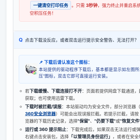
一键清空打印任务
。只需
3秒钟
，强力终止并重启系
空积压任务！
Q
点击下载没反应，或者双击运行提示安全警告、无法打开？
📌 下载后请认准这个图标：
本站提供的驱动程序下载后，基本都是显示如左图所
压"图标，双击它即可直接运行安装。
若
下载缓慢、下载连接打不开
：页面若提供网盘下载通道，
获取；也可使用迅雷下载。
下载时被拦截/误报
：本站驱动均为安全文件，部分浏览器（如 C
360安全浏览器
）可能会出现误报拦截。若提示拦截，请按
览器的下载历史记录，选择
"保留"
、
"仍要下载"
或
"恢复文件
运行或 360 提示阻止
：下载完成后，如果双击无法运行或
右键点击安装包，选择
「以管理员身份运行」
，或者在安全