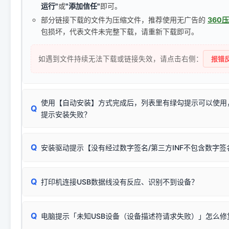
运行"
或
"添加信任"
即可。
部分链接下载的文件为压缩文件，推荐使用无广告的
360
包损坏，代表文件未完整下载，请重新下载即可。
如遇到文件持续无法下载或链接失效，请点击右侧：
报错反
使用【自动安装】方式完成后，列表里有绿勾提示可以使用
Q
提示安装失败？
无需担心，这是正常现象。
Q
安装驱动提示【没有经过数字签名/第三方INF不包含数字
由于本站驱动包集成了32位和64位驱动，自动安装程序在运
数，并只安装与系统相匹配的那一部分：
Windows较新版本系统强制校验驱动的安全数字签名。部分
Q
往往会弹出此类提示。
打印机连接USB数据线没有反应、识别不到设备？
：代表与您当
✔ 可以使用了
动已安装成功。
🛡️ 本站驱动均经过严格签名。但由于微软系统安全限制，
部
请对照本站安装器左侧的图示进行排查：
：代表与本机系
✘ 安装失败
系统（如 Win10/Win11 最新版）已彻底不再识别老旧驱动的
Q
电脑提示「未知USB设备（设备描述符请求失败）」怎么修
首先确认打印机电源已开启，USB数据线两端已完全插紧；
（被自动跳过），并不影响正
致安装失败。请尝试以下方案：