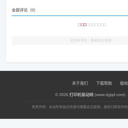
频使用的，要是驱动有错或者不能用，站长每天帮人装机时早就
全部评论（
0
）
大家反馈的问题也会及时验证修复，大家完全可以放心下载。
🎯 检验标准：只要驱动顺利装完，设备管理器内没有黄色感叹
出纸，就说明已经完美兼容，无需纠结显示名称上的细微差别
还没有评论，快来抢沙发吧！
关于我们
下载帮助
版权
© 2026
打印机驱动网
(www.dyjqd.com). 
免责声明：本站所有驱动资源均搜集自互联网，版权归原软件制