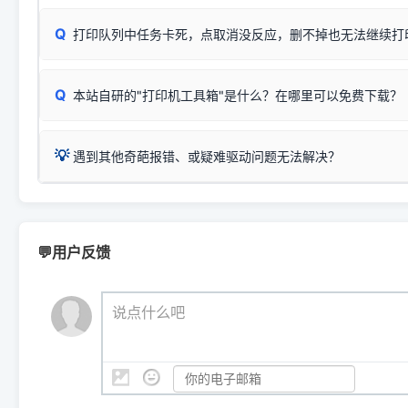
✅ 建议首先自查：打印机本身是否支持WiFi/无线或有线
试页、端口或驱动配置。
为
HP DeskJet 2130 Series
.
式最稳定）
在键盘上同时按下
+
Win
P
Q
爱普生 (Epson)
打印队列中任务卡死，点取消没反应，删不掉也无法继续打
一键打开系统属性，即可查看
如果您需要选购更换硒鼓或墨盒等，可点击右侧链接查看。微薄
检查机身背面，是否配有 RJ45 网络接口；
：
Epson L4266、L4268、L4269
等属于同系列，官方
型。
于本站服务器租用与工具箱的维护。
检查操作面板上是否有类似无线/WiFi的图标或按键；
为
Epson L4260 Series
.
当发送了错误的打印指令、想删
您也可以使用本站自研的
【打
Q
本站自研的"打印机工具箱"是什么？在哪里可以免费下载？
查看高性价比耗材 ＞
打印机具体型号后缀若带有
佳能 (Canon)
W / DN / WiFi
，通常代表具备
得等好久才有反应挺浪费时间的
在左下角"系统信息"一栏中，
：
Canon G3820、G3821、G3860
等属于同系列，官
若打印机本身带有网口/WiFi，请直接将其配置为网络打印模
到当前的操作系统版本以及系
💡 推荐使用工具箱一键清理：
这是本站自研开发的**绿色、免安装、无广告维护小工具**，
为
Canon G3020 Series
.
USB局域网共享方案。
💡
下载并打开本站自研的
【打印
疑难操作：
遇到其他奇葩报错、或疑难驱动问题无法解决？
详细图文指南：
如何查看自己电
三星 (Samsung)
进入左侧
「安装维护」
菜单；
共享报错完整修复教程：
0x0000011b报错手工解决办法
一键重启打印服务，清除各种顽固卡死、无法删除的打印队
您可以将您遇到的问题反馈给我们。请务必附带：
打印机完整型
：
Samsung SCX-3401、3405
等属于同系列，官方驱
在系统工具模块下，点击
【清
智能扫描并查看打印机当前的真实硬件端口；
⚠️ ARM架构笔记本提醒：若您的电脑是搭载骁龙处理器的超薄本、Su
遇到故障时的具体报错弹窗截图
。
Samsung SCX-3400 Series
.
（备选方案）通过"网络打印共享器"硬件可直接将传统USB打印
件将自动安全停止后台服务、
Windows ARM 系统设备，普通的 X86/X64 驱动将无法
新手免输命令行，一键呼出各种系统底层打印设置。
印机，多电脑连接不求人、不受补丁影响。
新启动打印引擎，一键彻底解
门的 ARM 专用驱动。普通电脑用户请忽略本条。
💬用户反馈
💡 这种情况特别多，这里不一一列举。
📬 统一反馈邮箱：
dyjqd@qq.com
官方免费下载入口：
https://www.dyjqd.com/api/down.htm
查看打印共享服务器 ＞
打印机工具箱下载地址：
（工具箱全面支持 Win7/8/10/11，终身免费，没有任何隐藏收费
https://www.dyjqd.com/ap
我们会有专人定期查收并整理高频疑难解答，感谢您的支持与厚爱
💡 通俗类比：
这就好比 iPhone 15、iPhone 15 Pro 外
说点什么吧
系统时，下载的都是同一个统称为"iOS 17"的安装包。这里的 510 Se
是它们共享的"系统"。
👨‍💻 站长有话说：
咱几乎每天都在远程帮网友安装各种打印机驱动。本站提供的驱