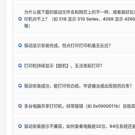
若使用的是台式机，请优先插到电脑机箱的
后置原生USB接
结论：只要窗口里出现了任意一
出现该报错说明电脑读取不到打印机硬件信息。这通常和驱动
该报错是因为老款打印机官方使用的是旧版签名，新版 Win10/W
供电不足极易导致识别失败）；
窗口去打印测试即可。
为什么我下载的驱动文件名和网页上的不一样、或者装好后
查硬件连接：
容，而非文件安全性问题。
排除线材松动后，可尝试更换一条USB数据线，或在设备管
Q
印机对不上？（如 518 显示 510 Series、4269 显示 4260
将USB数据线两端全部拔下，重新插紧；
临时解决方案：
关闭系统驱动强制签名完整步骤
安装完成后可打印Windows系统测试页确认连通，参考：
如何打
硬件改动】刷新硬件列表。
等）
台式电脑请务必插在机箱后置USB插口，切勿使用前置插口
页图文教程
（提醒：此方式仅在安装老款驱动时临时开启，日常正常使用无需
关闭打印机电源，等待约5秒后重新开机，让系统重新握手
🟢 放心：这是正常匹配的官方驱动，通常可以顺利安装与
验。）
Q
驱动显示安装完成，但点打印打印机毫无反应？
尝试更换一条带双磁环屏蔽的优质打印线，劣质或老化的线
这是打印机行业普遍采用的**官方命名规则**。因为品牌商在
因。
配置稍有不同，但内部核心芯片和打印功能基本一致**的几十
建议通过简易自检，快速划分排查范围：
系列"。
若进行上述操作后依然无效，可能为打印机主板接口故障。详
Q
打印机持续显示【脱机】，无法发起打印？
观察打印机指示灯：
🟢 绿灯常亮
通常代表机器处于正常
USB设备简易修复教程
为了提高开发和维护效率，官方只会为该系列发布**一套通用的
或
🟡 黄灯
闪烁/常亮，一般表示缺纸、卡纸或耗材未能
时，通常会采用这个系列中的**基础款型号**，或者在尾部加
简单尝试：关闭打印机电源，重启电脑，重新插拔机箱后置原
识。
Q
进行简易复印测试（限一体机）：掀开扫描仪盖板，原稿朝
驱动安装成功，能打印但白纸、字迹偏淡或出现规则白条？
进入系统打印队列，点击顶部「打印机」菜单，检查并
取消
按下带有复印标识
的按键测试。
机」
选项；
此现象通常与驱动无关，大多为耗材或硬件故障，请优先进行机
✅ 复印正常 = 打印机硬件良好。故障通常出在电脑驱动、
📌 行业常见典型例子（它们共用同一个官方驱动包）：
若打印任务堆积卡死，可尝试使用本站免费工具箱，一键修
Q
断：
多台电脑共享打印机，经常报错（如 0x0000011b）且极
上；
惠普 (HP)
完整图文修复指导：
打印机显示脱机一键修复教程
❌ 复印无反应/打印白纸 = 打印机本身存在硬件故障。重
机身自检或复印同样不正常：激光机可能碳粉耗尽、硒鼓寿
：
HP Smart Tank 511、515、516、518
等属于同系列
Windows安全补丁更新后，极易导致局域网USB共享模式下报错 `0
系售后或商家。
能墨盒干涸、喷头堵塞。
显示为
HP Smart Tank 510 Series
.
Q
频繁脱机。
驱动安装提示不兼容，如何查看电脑是32位、64位系统还是
分步排查方案：
驱动装好无法打印完整排查方案
机身单独测试一切正常，唯独电脑打印时出现异常：需重新检测 
：
HP DeskJet 2131、2132、2138
等属于同系列，官方