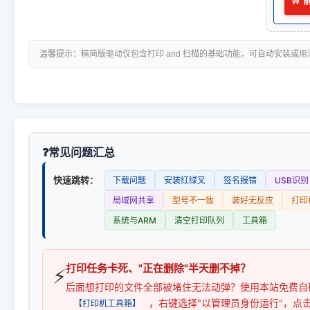
🛒
温馨提示：精简版驱动仅包含打印 and 扫描的基础功能，可自动安装或
常见问题汇总
快速跳转：
下载问题
安装红绿叉
签名报错
USB识别
局域网共享
型号不一致
装好无反应
打印
系统与ARM
清空打印队列
工具箱
打印任务卡死、"正在删除"半天删不掉？
⚡
后面想打印的文件全部被堵住无法动弹？使用本站免费自
，右键选择"以管理员身份运行"，点
【打印机工具箱】