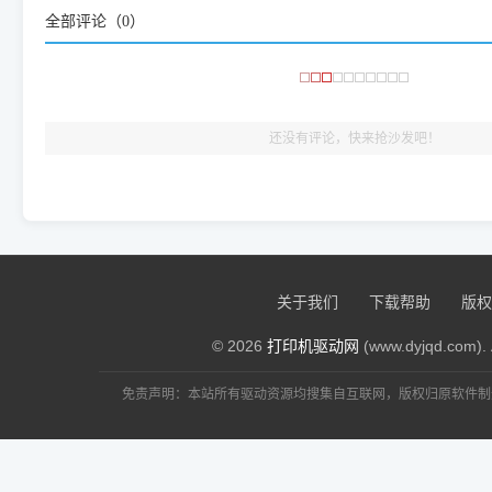
大家反馈的问题也会及时验证修复，大家完全可以放心下载。
全部评论（
0
）
🎯 检验标准：只要驱动顺利装完，设备管理器内没有黄色感叹
出纸，就说明已经完美兼容，无需纠结显示名称上的细微差别
还没有评论，快来抢沙发吧！
关于我们
下载帮助
版权
© 2026
打印机驱动网
(www.dyjqd.com). 
免责声明：本站所有驱动资源均搜集自互联网，版权归原软件制