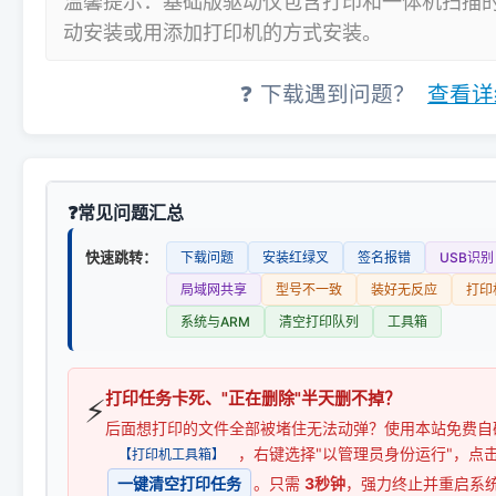
温馨提示：基础版驱动仅包含打印和一体机扫描
动安装或用添加打印机的方式安装。
❓ 下载遇到问题？
查看详
常见问题汇总
快速跳转：
下载问题
安装红绿叉
签名报错
USB识别
局域网共享
型号不一致
装好无反应
打印
系统与ARM
清空打印队列
工具箱
打印任务卡死、"正在删除"半天删不掉？
⚡
后面想打印的文件全部被堵住无法动弹？使用本站免费自
，右键选择"以管理员身份运行"，点
【打印机工具箱】
一键清空打印任务
。只需
3秒钟
，强力终止并重启系