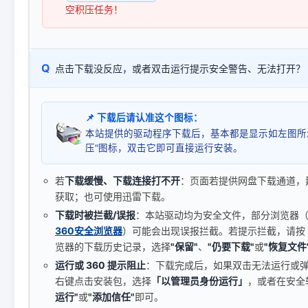
空积压任务！
Q
点击下载没反应，或者双击运行提示安全警告、无法打开？
📌 下载后请认准这个图标：
本站提供的驱动程序下载后，基本都是显示如左图所
压"图标，双击它即可直接运行安装。
若
下载缓慢、下载连接打不开
：页面若提供网盘下载通道，
获取；也可使用迅雷下载。
下载时被拦截/误报
：本站驱动均为安全文件，部分浏览器（如 C
360安全浏览器
）可能会出现误报拦截。若提示拦截，请按
览器的下载历史记录，选择
"保留"
、
"仍要下载"
或
"恢复文件
运行或 360 提示阻止
：下载完成后，如果双击无法运行或
右键点击安装包，选择
「以管理员身份运行」
，或者在安全
运行"
或
"添加信任"
即可。