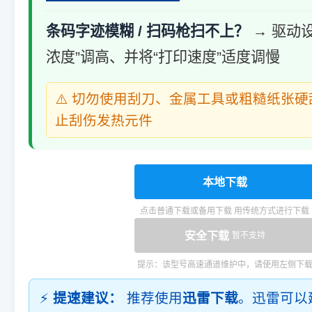
条码字迹模糊 / 扫码枪扫不上？
→ 驱动
浓度”调高、并将“打印速度”适度调慢
⚠️ 切勿使用刮刀、金属工具或粗糙纸张
止刮伤发热元件
本地下载
点击普通下载或备用下载 用传统方式进行下载
安全下载
暂不支持
提示：该型号高速通道维护中，请使用左侧下
⚡
提速建议：
推荐使用
迅雷下载
。迅雷可以