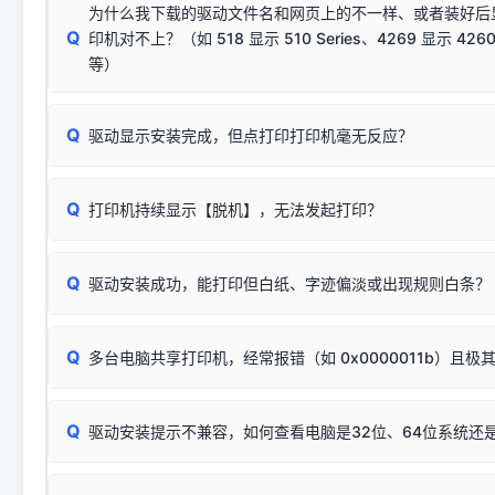
供电不足极易导致识别失败）；
窗口去打印测试即可。
为什么我下载的驱动文件名和网页上的不一样、或者装好后
查硬件连接：
容，而非文件安全性问题。
排除线材松动后，可尝试更换一条USB数据线，或在设备管
Q
印机对不上？（如 518 显示 510 Series、4269 显示 4260
将USB数据线两端全部拔下，重新插紧；
临时解决方案：
关闭系统驱动强制签名完整步骤
安装完成后可打印Windows系统测试页确认连通，参考：
如何打
硬件改动】刷新硬件列表。
等）
台式电脑请务必插在机箱后置USB插口，切勿使用前置插口
页图文教程
（提醒：此方式仅在安装老款驱动时临时开启，日常正常使用无需
关闭打印机电源，等待约5秒后重新开机，让系统重新握手
🟢 放心：这是正常匹配的官方驱动，通常可以顺利安装与
验。）
Q
驱动显示安装完成，但点打印打印机毫无反应？
尝试更换一条带双磁环屏蔽的优质打印线，劣质或老化的线
这是打印机行业普遍采用的**官方命名规则**。因为品牌商在
因。
配置稍有不同，但内部核心芯片和打印功能基本一致**的几十
建议通过简易自检，快速划分排查范围：
系列"。
若进行上述操作后依然无效，可能为打印机主板接口故障。详
Q
打印机持续显示【脱机】，无法发起打印？
观察打印机指示灯：
🟢 绿灯常亮
通常代表机器处于正常
USB设备简易修复教程
为了提高开发和维护效率，官方只会为该系列发布**一套通用的
或
🟡 黄灯
闪烁/常亮，一般表示缺纸、卡纸或耗材未能
时，通常会采用这个系列中的**基础款型号**，或者在尾部加
简单尝试：关闭打印机电源，重启电脑，重新插拔机箱后置原
识。
Q
进行简易复印测试（限一体机）：掀开扫描仪盖板，原稿朝
驱动安装成功，能打印但白纸、字迹偏淡或出现规则白条？
进入系统打印队列，点击顶部「打印机」菜单，检查并
取消
按下带有复印标识
的按键测试。
机」
选项；
此现象通常与驱动无关，大多为耗材或硬件故障，请优先进行机
✅ 复印正常 = 打印机硬件良好。故障通常出在电脑驱动、
📌 行业常见典型例子（它们共用同一个官方驱动包）：
若打印任务堆积卡死，可尝试使用本站免费工具箱，一键修
Q
断：
多台电脑共享打印机，经常报错（如 0x0000011b）且极
上；
惠普 (HP)
完整图文修复指导：
打印机显示脱机一键修复教程
❌ 复印无反应/打印白纸 = 打印机本身存在硬件故障。重
机身自检或复印同样不正常：激光机可能碳粉耗尽、硒鼓寿
：
HP Smart Tank 511、515、516、518
等属于同系列
Windows安全补丁更新后，极易导致局域网USB共享模式下报错 `0
系售后或商家。
能墨盒干涸、喷头堵塞。
显示为
HP Smart Tank 510 Series
.
Q
频繁脱机。
驱动安装提示不兼容，如何查看电脑是32位、64位系统还是
分步排查方案：
驱动装好无法打印完整排查方案
机身单独测试一切正常，唯独电脑打印时出现异常：需重新检测 
：
HP DeskJet 2131、2132、2138
等属于同系列，官方
✅ 建议首先自查：打印机本身是否支持WiFi/无线或有线
试页、端口或驱动配置。
为
HP DeskJet 2130 Series
.
式最稳定）
在键盘上同时按下
+
Win
P