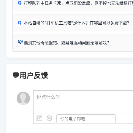
Q
爱普生 (Epson)
打印队列中任务卡死，点取消没反应，删不掉也无法继续打
一键打开系统属性，即可查看
如果您需要选购更换硒鼓或墨盒等，可点击右侧链接查看。微薄
检查机身背面，是否配有 RJ45 网络接口；
：
Epson L4266、L4268、L4269
等属于同系列，官方
型。
于本站服务器租用与工具箱的维护。
检查操作面板上是否有类似无线/WiFi的图标或按键；
为
Epson L4260 Series
.
当发送了错误的打印指令、想删
您也可以使用本站自研的
【打
Q
本站自研的"打印机工具箱"是什么？在哪里可以免费下载？
查看高性价比耗材 ＞
打印机具体型号后缀若带有
佳能 (Canon)
W / DN / WiFi
，通常代表具备
得等好久才有反应挺浪费时间的
在左下角"系统信息"一栏中，
：
Canon G3820、G3821、G3860
等属于同系列，官
若打印机本身带有网口/WiFi，请直接将其配置为网络打印模
到当前的操作系统版本以及系
💡 推荐使用工具箱一键清理：
这是本站自研开发的**绿色、免安装、无广告维护小工具**，
为
Canon G3020 Series
.
USB局域网共享方案。
💡
下载并打开本站自研的
【打印
疑难操作：
遇到其他奇葩报错、或疑难驱动问题无法解决？
详细图文指南：
如何查看自己电
三星 (Samsung)
进入左侧
「安装维护」
菜单；
共享报错完整修复教程：
0x0000011b报错手工解决办法
一键重启打印服务，清除各种顽固卡死、无法删除的打印队
您可以将您遇到的问题反馈给我们。请务必附带：
打印机完整型
：
Samsung SCX-3401、3405
等属于同系列，官方驱
在系统工具模块下，点击
【清
智能扫描并查看打印机当前的真实硬件端口；
⚠️ ARM架构笔记本提醒：若您的电脑是搭载骁龙处理器的超薄本、Su
遇到故障时的具体报错弹窗截图
。
Samsung SCX-3400 Series
.
（备选方案）通过"网络打印共享器"硬件可直接将传统USB打印
件将自动安全停止后台服务、
Windows ARM 系统设备，普通的 X86/X64 驱动将无法
新手免输命令行，一键呼出各种系统底层打印设置。
印机，多电脑连接不求人、不受补丁影响。
新启动打印引擎，一键彻底解
门的 ARM 专用驱动。普通电脑用户请忽略本条。
💬用户反馈
💡 这种情况特别多，这里不一一列举。
📬 统一反馈邮箱：
dyjqd@qq.com
官方免费下载入口：
https://www.dyjqd.com/api/down.htm
查看打印共享服务器 ＞
打印机工具箱下载地址：
（工具箱全面支持 Win7/8/10/11，终身免费，没有任何隐藏收费
https://www.dyjqd.com/ap
我们会有专人定期查收并整理高频疑难解答，感谢您的支持与厚爱
💡 通俗类比：
这就好比 iPhone 15、iPhone 15 Pro 外
说点什么吧
系统时，下载的都是同一个统称为"iOS 17"的安装包。这里的 510 Se
是它们共享的"系统"。
👨‍💻 站长有话说：
咱几乎每天都在远程帮网友安装各种打印机驱动。本站提供的驱
频使用的，要是驱动有错或者不能用，站长每天帮人装机时早就