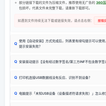
部分链接下载的文件为压缩文件，推荐使用无广告的
360
包损坏，代表文件未完整下载，请重新下载即可。
如遇到文件持续无法下载或链接失效，请点击右侧：
报错反
使用【自动安装】方式完成后，列表里有绿勾提示可以使用
Q
提示安装失败？
无需担心，这是正常现象。
Q
安装驱动提示【没有经过数字签名/第三方INF不包含数字
由于本站驱动包集成了32位和64位驱动，自动安装程序在运
数，并只安装与系统相匹配的那一部分：
Windows较新版本系统强制校验驱动的安全数字签名。部分
Q
往往会弹出此类提示。
打印机连接USB数据线没有反应、识别不到设备？
：代表与您当
✔ 可以使用了
动已安装成功。
🛡️ 本站驱动均经过严格签名。但由于微软系统安全限制，
部
请对照本站安装器左侧的图示进行排查：
：代表与本机系
✘ 安装失败
系统（如 Win10/Win11 最新版）已彻底不再识别老旧驱动的
Q
电脑提示「未知USB设备（设备描述符请求失败）」怎么修
首先确认打印机电源已开启，USB数据线两端已完全插紧；
（被自动跳过），并不影响正
致安装失败。请尝试以下方案：
若使用的是台式机，请优先插到电脑机箱的
后置原生USB接
结论：只要窗口里出现了任意一
出现该报错说明电脑读取不到打印机硬件信息。这通常和驱动
该报错是因为老款打印机官方使用的是旧版签名，新版 Win10/W