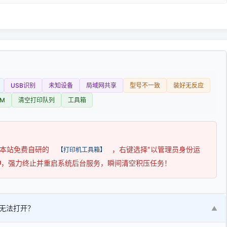
USB识别
未知设备
局域网共享
型号不一致
装好无反应
M
清空打印队列
工具箱
用本站免费自研的
，右键选择"以管理员身份运
【打印机工具箱】
钟
，强力终止并重启系统后台服务，瞬间清空积压任务！
无法打开？
▼