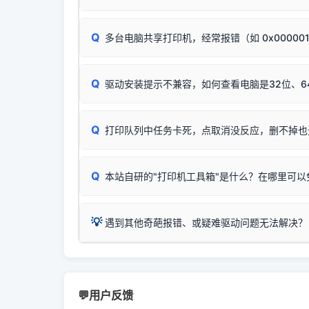
试。
若打印任务堆积卡死，可尝试使用本站免费工具
惠普 (HP)
✅ 复印正常 = 打印机硬件良好。故障通常出在
此现象通常与驱动无关，大多为耗材或硬件故障，
完整图文修复指导：
打印机显示脱机一键修复教程
：
HP Smart Tank 511、515、516、518
等
❌ 复印无反应/打印白纸 = 打印机本身存在
Q
多台电脑共享打印机，经常报错（如 0x00000
机身自检或复印同样不正常：激光机可能碳粉耗
：
HP DeskJet 2131、2132、2138
等属于
分步排查方案：
驱动装好无法打印完整排查方案
机身单独测试一切正常，唯独电脑打印时出现异常：
Windows安全补丁更新后，极易导致局域网USB共享模
爱普生 (Epson)
Q
驱动安装提示不兼容，如何查看电脑是32位、6
：
Epson L4266、L4268、L4269
等属于同
✅ 建议首先自查：打印机本身是否支持WiFi
如果您需要选购更换硒鼓或墨盒等，可点击右侧链接
佳能 (Canon)
于本站服务器租用与工具箱的维护。
检查机身背面，是否配有 RJ45 网络接口；
在键盘上同时按下
：
Canon G3820、G3821、G3860
等属于
Q
检查操作面板上是否有类似无线/WiFi的图标或
打印队列中任务卡死，点取消没反应，删不掉也
系统位数与架构类
三星 (Samsung)
打印机具体型号后缀若带有
W / DN / WiFi
，通
您也可以使用本站
：
Samsung SCX-3401、3405
等属于同系
当发送了错误的打印
若打印机本身带有网口/WiFi，请直接将其配置为
观、快速地查看到
Q
本站自研的"打印机工具箱"是什么？在哪里可以
💡 推荐使用工具箱一
共享报错完整修复教程：
0x0000011b报错手工
详细图文指南：
💡 这
如何
下载并打开本站自
这是本站自研开发的**绿色、免安装、无广告维护
💡
遇到其他奇葩报错、或疑难驱动问题无法解决？
进入左侧
「安装维
（备选方案）通过"网络打印共享器"硬件可直接将传
一键重启打印服务，清除各种顽固卡死、无法删
⚠️ ARM架构笔记本提醒：若您的电脑是搭载骁龙处理器的
💡 通俗类比：
这就好比 iPhone 15、iPhon
印机，多电脑连接不求人、不受补丁影响。
在系统工具模块下
智能扫描并查看打印机当前的真实硬件端口；
X86/X64 驱动将无法兼容，必须联系官方寻求专
为"iOS 17"的安装包。这里的 510 Series / 42
您可以将您遇到的问题反馈给我们。请务必附带：
粉碎缓存残留并重
新手免输命令行，一键呼出各种系统底层打印设
打印机工具箱下载
👨‍💻 站长有话说：
📬 统
官方免费下载入口：
https://www.dyjqd.com/ap
咱几乎每天都在远程帮网友安装各种打印机驱动。本
💬用户反馈
站长每天帮人装机时早就会发现并修复了，而且大家
（工具箱全面支持 Win7/8/10/11，终身免费，没