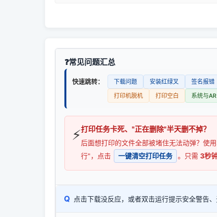
常见问题汇总
快速跳转：
下载问题
安装红绿叉
签名报错
打印机脱机
打印空白
系统与AR
打印任务卡死、"正在删除"半天删不掉？
⚡
后面想打印的文件全部被堵住无法动弹？使
行"，点击
一键清空打印任务
。只需
3秒
Q
点击下载没反应，或者双击运行提示安全警告、