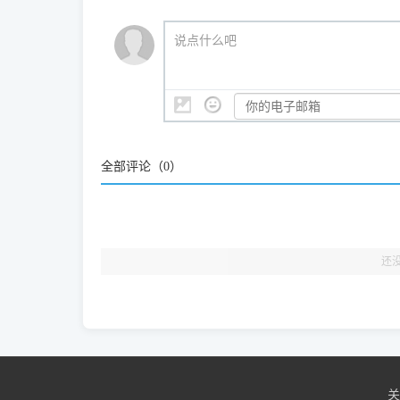
我们会有专人定期查收并整理高频疑难解答，感谢您的
🎯 检验标准：只要驱动顺利装完，设备管理器内
说点什么吧
结显示名称上的细微差别。
全部评论（
0
）
还
关