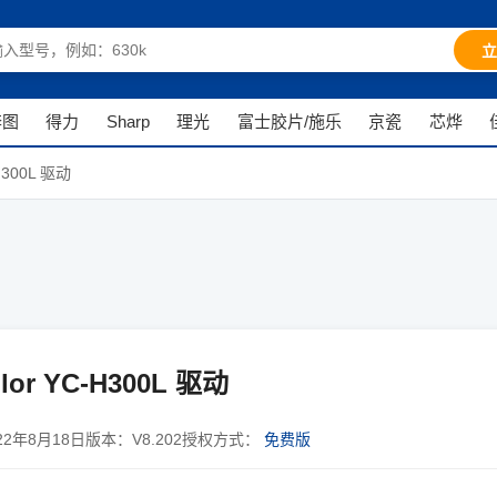
立
奔图
得力
Sharp
理光
富士胶片/施乐
京瓷
芯烨
H300L 驱动
or YC-H300L 驱动
22年8月18日
版本：
V8.202
授权方式：
免费版