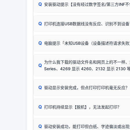
Q
安装驱动提示【没有经过数字签名/第三方INF
由于本站驱动包集成了32位和64位驱动，自动安
分：
Windows较新版本系统强制校验驱动的安全数
Q
打印机连接USB数据线没有反应、识别不到设备
：
✔ 可以使用了
🛡️ 本站驱动均经过严格签名。但由于微软系统
：代
✘ 安装失败
彻底不再识别老旧驱动的 SHA-1 签名
，导致安
请对照本站安装器左侧的图示进行排查：
结论：只要窗口里出
该报错是因为老款打印机官方使用的是旧版签名，新版 
Q
电脑提示「未知USB设备（设备描述符请求失
首先确认打印机电源已开启，USB数据线两端
临时解决方案：
关闭系统驱动强制签名完整步骤
若使用的是台式机，请优先插到电脑机箱的
后置
安装完成后可打印Windows系统测试页确认连通，
出现该报错说明电脑读取不到打印机硬件信息。这
（提醒：此方式仅在安装老款驱动时临时开启，日常正
排除线材松动后，可尝试更换一条USB数据线
为什么我下载的驱动文件名和网页上的不一样、或者
将USB数据线两端全部拔下，重新插紧；
Q
Series、4269 显示 4260、2132 显示 2130 
台式电脑请务必插在机箱后置USB插口，切勿
关闭打印机电源，等待约5秒后重新开机，让系
🟢 放心：这是正常匹配的官方驱动，通常可以
Q
驱动显示安装完成，但点打印打印机毫无反应？
尝试更换一条带双磁环屏蔽的优质打印线，劣质
这是打印机行业普遍采用的**官方命名规则**。
印功能基本一致**的几十款机型，划归为"同一个系
若进行上述操作后依然无效，可能为打印机主板接
建议通过简易自检，快速划分排查范围：
为了提高开发和维护效率，官方只会为该系列发布*
Q
打印机持续显示【脱机】，无法发起打印？
观察打印机指示灯：
🟢 绿灯常亮
通常代表机
型号**，或者在尾部加上
"Series（系列）"
标识。
缺纸、卡纸或耗材未能被识别。
简单尝试：关闭打印机电源，重启电脑，重新插
进行简易复印测试（限一体机）：掀开扫描仪盖
Q
驱动安装成功，能打印但白纸、字迹偏淡或出现
进入系统打印队列，点击顶部「打印机」菜单，
📌 行业常见典型例子（它们共用同一个官方驱