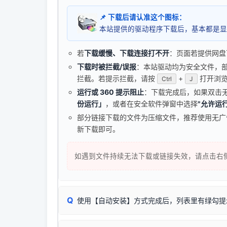
📌 下载后请认准这个图标：
本站提供的驱动程序下载后，基本都是显
若
下载缓慢、下载连接打不开
：页面若提供网盘
下载时被拦截/误报
：本站驱动均为安全文件，部分浏
拦截。若提示拦截，请按
+
打开浏览
Ctrl
J
运行或 360 提示阻止
：下载完成后，如果双击
份运行」
，或者在安全软件弹窗中选择
"允许运行
部分链接下载的文件为压缩文件，推荐使用无
新下载即可。
如遇到文件持续无法下载或链接失效，请点击右
Q
使用【自动安装】方式完成后，列表里有绿勾提
无需担心，这是正常现象。