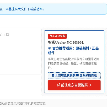
接，显著提高大文件下载成功率。
in 11
京东办公采购
宥彩Ucolor YC-H300L
🎯 官方推荐适用：原装耗材 / 正品
组件
系统已为您智能配对当前打印机型号适用
的原装自营硒鼓、墨盒、碳粉或墨水组
件。
🧾 正规增值税发票
|
🏢 企业采购首选
🛒 前往京东自营购买 ＞
可自动安装或用添加打印机的方式安装。