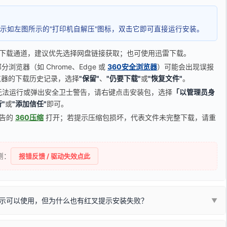
示如左图所示的"打印机自解压"图标，双击它即可直接运行安装。
下载通道，建议优先选择网盘链接获取；也可使用迅雷下载。
览器（如 Chrome、Edge 或
360安全浏览器
）可能会出现误报
器的下载历史记录，选择
"保留"
、
"仍要下载"
或
"恢复文件"
。
无法运行或弹出安全卫士警告，请右键点击安装包，选择
「以管理员身
"
或
"添加信任"
即可。
广告的
360压缩
打开；若提示压缩包损坏，代表文件未完整下载，请重
侧：
报错反馈 / 驱动失效点此
示可以使用，但为什么也有红叉提示安装失败？
▼