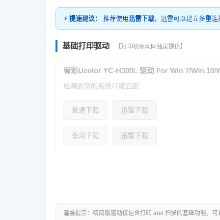
⚡
提速建议：
推荐使用
迅雷下载
。迅雷可以建立多重连
基础打印驱动
【打印机驱动网独家提供】
宥彩Ucolor YC-H300L 驱动 For Win 7/Win 10/W
检测到您的系统可能匹配...
普通下载
迅雷下载
备用下载
迅雷下载
温馨提示：精简版驱动仅包含打印 and 扫描的基础功能，