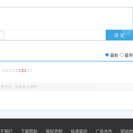
支持与厚爱。
没有黄色感叹号，且打印测试能正常出纸，就说明已经完美兼容，无需纠
最新
最早
没有评论，快来抢沙发吧！
于我们
下载帮助
版权声明
投递驱动
广告合作
网站地