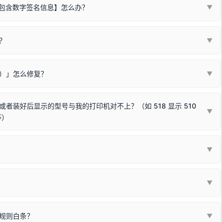
不包含数字签名信息】怎么办？
▼
装程序在运行时会检测您的系统位数，并只安装与系统相匹配的那一部
字签名。部分老旧打印机的原厂驱动，往往会弹出此类提示。
？
代表与您当前电脑系统相兼容的驱动已安装成功。
▼
安全限制，
部分新版 Windows 系统（如 Win10/Win11 最新版）已
表与本机系统位数不兼容的驱动（被自动跳过），并不影响正常打印。
装失败。请尝试以下方案：
现了任意一个绿色对勾，直接关闭窗口去打印测试即可。
Win10/Win11 系统不再默认兼容，而非文件安全性问题。
败）」怎么修复？
▼
已完全插紧；
原生USB接口
（前置面板或拓展坞供电不足极易导致识别失败）；
参考：
如何打印Windows系统测试页图文教程
通常和驱动无关，请按以下步骤排查硬件连接：
常使用无需长期关闭系统安全校验。）
，或在设备管理器中点击【扫描检测硬件改动】刷新硬件列表。
装好后显示的型号与我的打印机对不上？（如 518 显示 510
▼
等）
使用前置插口或外接拓展坞；
统重新握手识别；
顺利安装与使用。
▼
或老化的线材是此问题的高发诱因。
因为品牌商在生产时，会将**外观和配置稍有不同，但内部核心芯片和打
列"。
口故障。详细图文请参考：
未知USB设备简易修复教程
*一套通用的驱动程序**。命名时，通常会采用这个系列中的**基础款
▼
器处于正常待机状态；
🔴 红灯
或
🟡 黄灯
闪烁/常亮，一般表示
拔机箱后置原生USB接口；
板，原稿朝下放置在玻璃面板上，按下带有复印标识
的按键测
规则白条？
▼
检查并
取消勾选「脱机使用打印机」
选项；
动包）：