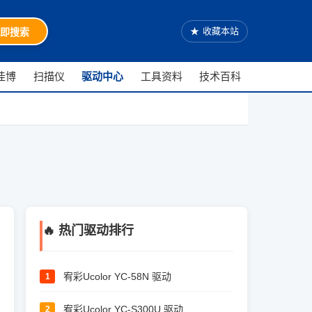
★
收藏本站
即搜索
佳博
扫描仪
驱动中心
工具资料
技术百科
🔥 热门驱动排行
宥彩Ucolor YC-58N 驱动
1
宥彩Ucolor YC-S300U 驱动
2