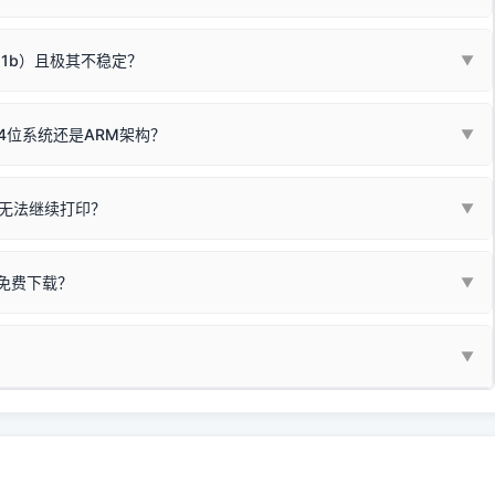
箱，一键修复或清空打印队列。
电脑驱动、USB连接线或系统服务上；
请优先进行机身自检/复印进行判断：
属于同系列，官方驱动名称通常显示为
HP Smart Tank 510 Series
.
硬件故障。重装驱动无法解决，建议联系售后或商家。
11b）且极其不稳定？
▼
尽、硒鼓寿命终结；喷墨打印机可能墨盒干涸、喷头堵塞。
同系列，官方驱动名称通常显示为
HP DeskJet 2130 Series
.
需重新检测 Windows 系统测试页、端口或驱动配置。
式下报错 `0x0000011b` 或频繁脱机。
4位系统还是ARM架构？
▼
系列，官方驱动名称通常显示为
Epson L4260 Series
.
/无线或有线网络打印？（此连接模式最稳定）
查看。微薄佣金收益将全部用
查看高性价比耗材 ＞
+
快捷键可一键打开系统属性，即可查看当前
Win
Pause/Break
同系列，官方驱动名称通常显示为
Canon G3020 Series
.
按键；
无法继续打印？
▼
型。
常代表具备网络连接能力。
自研的
【打印机工具箱】
，打开后在左下角"系统信息"一栏中，即可直
列，官方驱动名称通常显示为
Samsung SCX-3400 Series
.
指令、想删除打印任务后打别的，得等好久才有反应挺浪费时间的。
网络打印模式。如果没有，再采用USB局域网共享方案。
当前的操作系统版本以及系统架构。
免费下载？
▼
键清理：
解决办法
种情况特别多，这里不一一列举。
查看自己电脑系统位数教程
研的
【打印机工具箱】
；
小工具**，旨在简化打印机的各种疑难操作：
▼
护」
菜单；
统USB打印机升级为独立网络打
除的打印队列；
超薄本、Surface Pro X等 Windows ARM 系统设备，普通的
查看打印共享服务器 ＞
e 15 Pro 外观和配置有差异，但它们升级系统时，下载的都是同一个统称
，点击
【清空打印任务】
按钮，软件将自动安全停止后台服务、彻底
门的 ARM 专用驱动。普通电脑用户请忽略本条。
60 就是它们共享的"系统"。
打印机完整型号 + 电脑系统版本 + 遇到故障时的具体报错弹窗截图
。
新启动打印引擎，一键彻底解决卡死。
置。
地址：
https://www.dyjqd.com/api/down.html
一反馈邮箱：
dyjqd@qq.com
i/down.html
站提供的驱动都是站长在实战中高频使用的，要是驱动有错或者不能用，
反馈的问题也会及时验证修复，大家完全可以放心下载。
有任何隐藏收费及广告插件。）