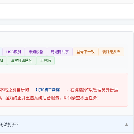
USB识别
未知设备
局域网共享
型号不一致
装好无反应
M
清空打印队列
工具箱
用本站免费自研的
，右键选择"以管理员身份运
【打印机工具箱】
钟
，强力终止并重启系统后台服务，瞬间清空积压任务！
无法打开？
▼