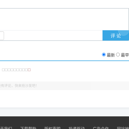
反馈的问题也会及时验证修复，大家完全可以放心下载。
有任何隐藏收费及广告插件。）
支持与厚爱。
没有黄色感叹号，且打印测试能正常出纸，就说明已经完美兼容，无需纠
最新
最早
没有评论，快来抢沙发吧！
于我们
下载帮助
版权声明
投递驱动
广告合作
网站地