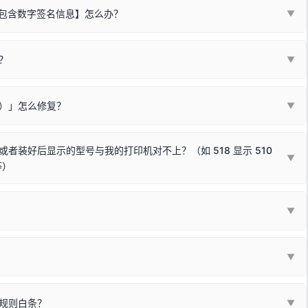
不包含数字签名信息】怎么办？
▼
装程序在运行时会检测您的系统位数，并只安装与系统相匹配的那一部
字签名。部分老旧打印机的原厂驱动，往往会弹出此类提示。
？
代表与您当前电脑系统相兼容的驱动已安装成功。
▼
安全限制，
部分新版 Windows 系统（如 Win10/Win11 最新版）已
表与本机系统位数不兼容的驱动（被自动跳过），并不影响正常打印。
装失败。请尝试以下方案：
现了任意一个绿色对勾，直接关闭窗口去打印测试即可。
Win10/Win11 系统不再默认兼容，而非文件安全性问题。
败）」怎么修复？
▼
已完全插紧；
原生USB接口
（前置面板或拓展坞供电不足极易导致识别失败）；
参考：
如何打印Windows系统测试页图文教程
通常和驱动无关，请按以下步骤排查硬件连接：
常使用无需长期关闭系统安全校验。）
，或在设备管理器中点击【扫描检测硬件改动】刷新硬件列表。
装好后显示的型号与我的打印机对不上？（如 518 显示 510
▼
等）
使用前置插口或外接拓展坞；
统重新握手识别；
顺利安装与使用。
▼
或老化的线材是此问题的高发诱因。
因为品牌商在生产时，会将**外观和配置稍有不同，但内部核心芯片和打
列"。
口故障。详细图文请参考：
未知USB设备简易修复教程
*一套通用的驱动程序**。命名时，通常会采用这个系列中的**基础款
▼
器处于正常待机状态；
🔴 红灯
或
🟡 黄灯
闪烁/常亮，一般表示
拔机箱后置原生USB接口；
板，原稿朝下放置在玻璃面板上，按下带有复印标识
的按键测
规则白条？
▼
检查并
取消勾选「脱机使用打印机」
选项；
动包）：