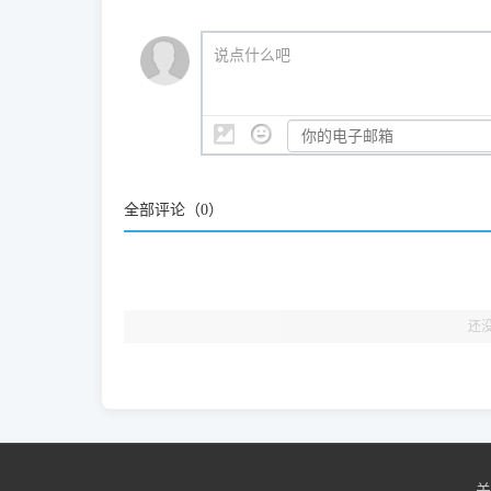
站长每天帮人装机时早就会发现并修复了，而且大家
（工具箱全面支持 Win7/8/10/11，终身免费，没
我们会有专人定期查收并整理高频疑难解答，感谢您的
🎯 检验标准：只要驱动顺利装完，设备管理器内
说点什么吧
结显示名称上的细微差别。
全部评论（
0
）
还
关