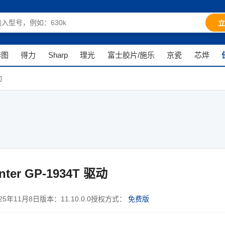
立
奔图
得力
Sharp
理光
富士胶片/施乐
京瓷
芯烨
动
ter GP-1934T 驱动
025年11月8日
版本：
11.10.0.0
授权方式：
免费版