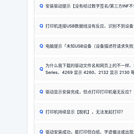
Q
安装驱动提示【没有经过数字签名/第三方INF
由于本站驱动包集成了32位和64位驱动，自动安
分：
Windows较新版本系统强制校验驱动的安全数
Q
打印机连接USB数据线没有反应、识别不到设备
：
✔ 可以使用了
🛡️ 本站驱动均经过严格签名。但由于微软系统
：代
✘ 安装失败
彻底不再识别老旧驱动的 SHA-1 签名
，导致安
请对照本站安装器左侧的图示进行排查：
结论：只要窗口里出
该报错是因为老款打印机官方使用的是旧版签名，新版 
Q
电脑提示「未知USB设备（设备描述符请求失
首先确认打印机电源已开启，USB数据线两端
临时解决方案：
关闭系统驱动强制签名完整步骤
若使用的是台式机，请优先插到电脑机箱的
后置
安装完成后可打印Windows系统测试页确认连通，
出现该报错说明电脑读取不到打印机硬件信息。这
（提醒：此方式仅在安装老款驱动时临时开启，日常正
排除线材松动后，可尝试更换一条USB数据线
为什么我下载的驱动文件名和网页上的不一样、或者
将USB数据线两端全部拔下，重新插紧；
Q
Series、4269 显示 4260、2132 显示 2130 
台式电脑请务必插在机箱后置USB插口，切勿
关闭打印机电源，等待约5秒后重新开机，让系
🟢 放心：这是正常匹配的官方驱动，通常可以
Q
驱动显示安装完成，但点打印打印机毫无反应？
尝试更换一条带双磁环屏蔽的优质打印线，劣质
这是打印机行业普遍采用的**官方命名规则**。
印功能基本一致**的几十款机型，划归为"同一个系
若进行上述操作后依然无效，可能为打印机主板接
建议通过简易自检，快速划分排查范围：
为了提高开发和维护效率，官方只会为该系列发布*
Q
打印机持续显示【脱机】，无法发起打印？
观察打印机指示灯：
🟢 绿灯常亮
通常代表机
型号**，或者在尾部加上
"Series（系列）"
标识。
缺纸、卡纸或耗材未能被识别。
简单尝试：关闭打印机电源，重启电脑，重新插
进行简易复印测试（限一体机）：掀开扫描仪盖
Q
驱动安装成功，能打印但白纸、字迹偏淡或出现
进入系统打印队列，点击顶部「打印机」菜单，
📌 行业常见典型例子（它们共用同一个官方驱