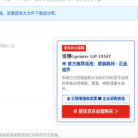
行下载
提示：该型号高速通道维护中，请使用左侧下载
接，显著提高大文件下载成功率。
/Win 11
京东办公采购
佳博Gprinter GP-1934T
🎯 官方推荐适用：原装耗材 / 正品
组件
系统已为您智能配对当前打印机型号适用
的原装自营硒鼓、墨盒、碳粉或墨水组
件。
🧾 正规增值税发票
|
🏢 企业采购首选
🛒 前往京东自营购买 ＞
可自动安装或用添加打印机的方式安装。