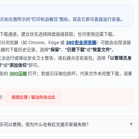
示如左图所示的"打印机自解压"图标，双击它即可直接运行安装。
下载通道，建议优先选择网盘链接获取；也可使用迅雷下载。
览器（如 Chrome、Edge 或
360安全浏览器
）可能会出现误报
器的下载历史记录，选择
"保留"
、
"仍要下载"
或
"恢复文件"
。
无法运行或弹出安全卫士警告，请右键点击安装包，选择
「以管理员身
"
或
"添加信任"
即可。
广告的
360压缩
打开；若提示压缩包损坏，代表文件未完整下载，请重
侧：
报错反馈 / 驱动失效点此
示可以使用，但为什么也有红叉提示安装失败？
▼