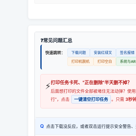
常见问题汇总
快速跳转：
下载问题
安装红绿叉
签名报错
打印机脱机
打印空白
系统与AR
打印任务卡死、"正在删除"半天删不掉？
⚡
后面想打印的文件全部被堵住无法动弹？使
行"，点击
一键清空打印任务
。只需
3秒
Q
点击下载没反应，或者双击运行提示安全警告、