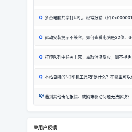
试。
若打印任务堆积卡死，可尝试使用本站免费工具
惠普 (HP)
✅ 复印正常 = 打印机硬件良好。故障通常出在
此现象通常与驱动无关，大多为耗材或硬件故障，
完整图文修复指导：
打印机显示脱机一键修复教程
：
HP Smart Tank 511、515、516、518
等
❌ 复印无反应/打印白纸 = 打印机本身存在
Q
多台电脑共享打印机，经常报错（如 0x00000
机身自检或复印同样不正常：激光机可能碳粉耗
：
HP DeskJet 2131、2132、2138
等属于
分步排查方案：
驱动装好无法打印完整排查方案
机身单独测试一切正常，唯独电脑打印时出现异常：
Windows安全补丁更新后，极易导致局域网USB共享模
爱普生 (Epson)
Q
驱动安装提示不兼容，如何查看电脑是32位、6
：
Epson L4266、L4268、L4269
等属于同
✅ 建议首先自查：打印机本身是否支持WiFi
如果您需要选购更换硒鼓或墨盒等，可点击右侧链接
佳能 (Canon)
于本站服务器租用与工具箱的维护。
检查机身背面，是否配有 RJ45 网络接口；
在键盘上同时按下
：
Canon G3820、G3821、G3860
等属于
Q
检查操作面板上是否有类似无线/WiFi的图标或
打印队列中任务卡死，点取消没反应，删不掉也
系统位数与架构类
三星 (Samsung)
打印机具体型号后缀若带有
W / DN / WiFi
，通
您也可以使用本站
：
Samsung SCX-3401、3405
等属于同系
当发送了错误的打印
若打印机本身带有网口/WiFi，请直接将其配置为
观、快速地查看到
Q
本站自研的"打印机工具箱"是什么？在哪里可以
💡 推荐使用工具箱一
共享报错完整修复教程：
0x0000011b报错手工
详细图文指南：
💡 这
如何
下载并打开本站自
这是本站自研开发的**绿色、免安装、无广告维护
💡
遇到其他奇葩报错、或疑难驱动问题无法解决？
进入左侧
「安装维
（备选方案）通过"网络打印共享器"硬件可直接将传
一键重启打印服务，清除各种顽固卡死、无法删
⚠️ ARM架构笔记本提醒：若您的电脑是搭载骁龙处理器的
💡 通俗类比：
这就好比 iPhone 15、iPhon
印机，多电脑连接不求人、不受补丁影响。
在系统工具模块下
智能扫描并查看打印机当前的真实硬件端口；
X86/X64 驱动将无法兼容，必须联系官方寻求专
为"iOS 17"的安装包。这里的 510 Series / 42
您可以将您遇到的问题反馈给我们。请务必附带：
粉碎缓存残留并重
新手免输命令行，一键呼出各种系统底层打印设
打印机工具箱下载
👨‍💻 站长有话说：
📬 统
官方免费下载入口：
https://www.dyjqd.com/ap
咱几乎每天都在远程帮网友安装各种打印机驱动。本
💬用户反馈