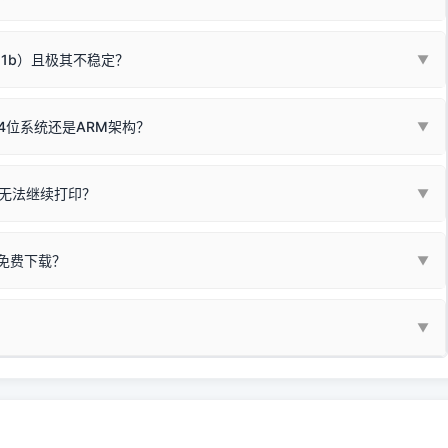
箱，一键修复或清空打印队列。
电脑驱动、USB连接线或系统服务上；
请优先进行机身自检/复印进行判断：
属于同系列，官方驱动名称通常显示为
HP Smart Tank 510 Series
.
硬件故障。重装驱动无法解决，建议联系售后或商家。
11b）且极其不稳定？
▼
尽、硒鼓寿命终结；喷墨打印机可能墨盒干涸、喷头堵塞。
同系列，官方驱动名称通常显示为
HP DeskJet 2130 Series
.
需重新检测 Windows 系统测试页、端口或驱动配置。
式下报错 `0x0000011b` 或频繁脱机。
4位系统还是ARM架构？
▼
系列，官方驱动名称通常显示为
Epson L4260 Series
.
/无线或有线网络打印？（此连接模式最稳定）
查看。微薄佣金收益将全部用
查看高性价比耗材 ＞
+
快捷键可一键打开系统属性，即可查看当前
Win
Pause/Break
同系列，官方驱动名称通常显示为
Canon G3020 Series
.
按键；
无法继续打印？
▼
型。
常代表具备网络连接能力。
自研的
【打印机工具箱】
，打开后在左下角"系统信息"一栏中，即可直
列，官方驱动名称通常显示为
Samsung SCX-3400 Series
.
指令、想删除打印任务后打别的，得等好久才有反应挺浪费时间的。
网络打印模式。如果没有，再采用USB局域网共享方案。
当前的操作系统版本以及系统架构。
免费下载？
▼
键清理：
解决办法
种情况特别多，这里不一一列举。
查看自己电脑系统位数教程
研的
【打印机工具箱】
；
小工具**，旨在简化打印机的各种疑难操作：
▼
护」
菜单；
统USB打印机升级为独立网络打
除的打印队列；
超薄本、Surface Pro X等 Windows ARM 系统设备，普通的
查看打印共享服务器 ＞
e 15 Pro 外观和配置有差异，但它们升级系统时，下载的都是同一个统称
，点击
【清空打印任务】
按钮，软件将自动安全停止后台服务、彻底
门的 ARM 专用驱动。普通电脑用户请忽略本条。
60 就是它们共享的"系统"。
打印机完整型号 + 电脑系统版本 + 遇到故障时的具体报错弹窗截图
。
新启动打印引擎，一键彻底解决卡死。
置。
地址：
https://www.dyjqd.com/api/down.html
一反馈邮箱：
dyjqd@qq.com
i/down.html
站提供的驱动都是站长在实战中高频使用的，要是驱动有错或者不能用，