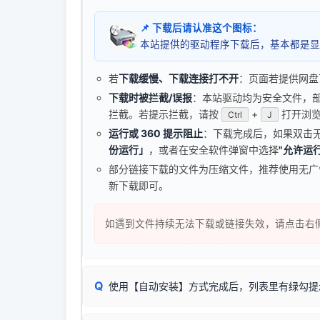
📌 下载后请认准这个图标：
本站提供的驱动程序下载后，基本都是显
若
下载缓慢、下载连接打不开
：页面若提供网盘
下载时被拦截/误报
：本站驱动均为安全文件，部分浏
拦截。若提示拦截，请按
+
打开浏览
Ctrl
J
运行或 360 提示阻止
：下载完成后，如果双击
份运行」
，或者在安全软件弹窗中选择
"允许运行
部分链接下载的文件为压缩文件，推荐使用无
新下载即可。
如遇到文件持续无法下载或链接失效，请点击右
Q
使用【自动安装】方式完成后，列表里有绿勾提
无需担心，这是正常现象。