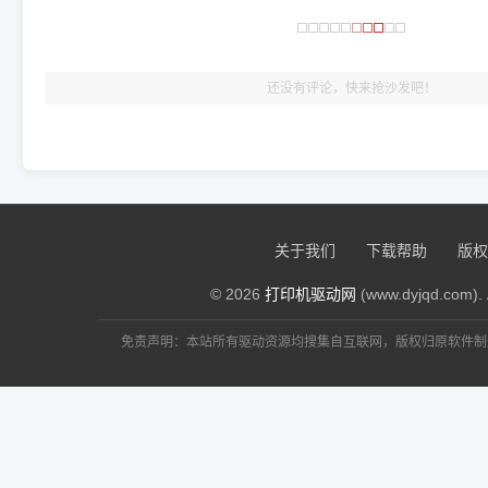
🎯 检验标准：只要驱动顺利装完，设备管理器内没有黄色感叹
出纸，就说明已经完美兼容，无需纠结显示名称上的细微差别
还没有评论，快来抢沙发吧！
关于我们
下载帮助
版权
© 2026
打印机驱动网
(www.dyjqd.com). 
免责声明：本站所有驱动资源均搜集自互联网，版权归原软件制