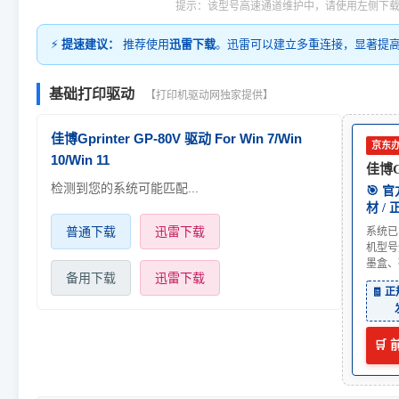
提示：该型号高速通道维护中，请使用左侧下
⚡
提速建议：
推荐使用
迅雷下载
。迅雷可以建立多重连接，显著提
基础打印驱动
【打印机驱动网独家提供】
佳博Gprinter GP-80V 驱动 For Win 7/Win
京东
10/Win 11
佳博Gp
检测到您的系统可能匹配...
🎯 
材 /
普通下载
迅雷下载
系统已
机型号
墨盒、
备用下载
迅雷下载
🧾 
🛒