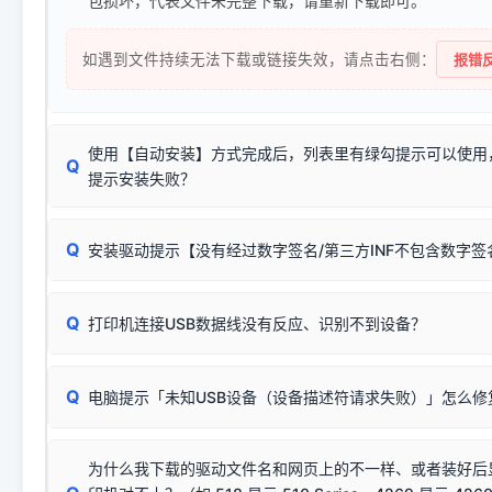
包损坏，代表文件未完整下载，请重新下载即可。
如遇到文件持续无法下载或链接失效，请点击右侧：
报错反
使用【自动安装】方式完成后，列表里有绿勾提示可以使用
Q
提示安装失败？
无需担心，这是正常现象。
Q
安装驱动提示【没有经过数字签名/第三方INF不包含数字
由于本站驱动包集成了32位和64位驱动，自动安装程序在运
数，并只安装与系统相匹配的那一部分：
Windows较新版本系统强制校验驱动的安全数字签名。部分
Q
往往会弹出此类提示。
打印机连接USB数据线没有反应、识别不到设备？
：代表与您当
✔ 可以使用了
动已安装成功。
🛡️ 本站驱动均经过严格签名。但由于微软系统安全限制，
部
请对照本站安装器左侧的图示进行排查：
：代表与本机系
✘ 安装失败
系统（如 Win10/Win11 最新版）已彻底不再识别老旧驱动的
Q
电脑提示「未知USB设备（设备描述符请求失败）」怎么修
首先确认打印机电源已开启，USB数据线两端已完全插紧；
（被自动跳过），并不影响正
致安装失败。请尝试以下方案：
若使用的是台式机，请优先插到电脑机箱的
后置原生USB接
结论：只要窗口里出现了任意一
出现该报错说明电脑读取不到打印机硬件信息。这通常和驱动
该报错是因为老款打印机官方使用的是旧版签名，新版 Win10/W
供电不足极易导致识别失败）；
窗口去打印测试即可。
为什么我下载的驱动文件名和网页上的不一样、或者装好后
查硬件连接：
容，而非文件安全性问题。
排除线材松动后，可尝试更换一条USB数据线，或在设备管