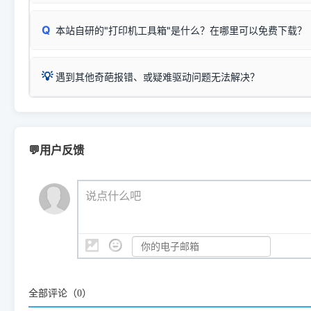
：
Epson L4266、L4268、L4269
等属于同系列，官方
型。
于本站服务器租用与工具箱的维护。
检查操作面板上是否有类似无线/WiFi的图标或按键；
为
Epson L4260 Series
.
当发送了错误的打印指令、想删
您也可以使用本站自研的
【打
Q
本站自研的"打印机工具箱"是什么？在哪里可以免费下载？
查看高性价比耗材 ＞
打印机具体型号后缀若带有
佳能 (Canon)
W / DN / WiFi
，通常代表具备
得等好久才有反应挺浪费时间的
在左下角"系统信息"一栏中，
：
Canon G3820、G3821、G3860
等属于同系列，官
若打印机本身带有网口/WiFi，请直接将其配置为网络打印模
到当前的操作系统版本以及系
💡 推荐使用工具箱一键清理：
这是本站自研开发的**绿色、免安装、无广告维护小工具**，
为
Canon G3020 Series
.
USB局域网共享方案。
💡
下载并打开本站自研的
【打印
疑难操作：
遇到其他奇葩报错、或疑难驱动问题无法解决？
详细图文指南：
如何查看自己电
三星 (Samsung)
进入左侧
「安装维护」
菜单；
共享报错完整修复教程：
0x0000011b报错手工解决办法
一键重启打印服务，清除各种顽固卡死、无法删除的打印队
您可以将您遇到的问题反馈给我们。请务必附带：
打印机完整型
：
Samsung SCX-3401、3405
等属于同系列，官方驱
在系统工具模块下，点击
【清
智能扫描并查看打印机当前的真实硬件端口；
⚠️ ARM架构笔记本提醒：若您的电脑是搭载骁龙处理器的超薄本、Su
遇到故障时的具体报错弹窗截图
。
Samsung SCX-3400 Series
.
（备选方案）通过"网络打印共享器"硬件可直接将传统USB打印
件将自动安全停止后台服务、
Windows ARM 系统设备，普通的 X86/X64 驱动将无法
新手免输命令行，一键呼出各种系统底层打印设置。
印机，多电脑连接不求人、不受补丁影响。
新启动打印引擎，一键彻底解
门的 ARM 专用驱动。普通电脑用户请忽略本条。
💬用户反馈
💡 这种情况特别多，这里不一一列举。
📬 统一反馈邮箱：
dyjqd@qq.com
官方免费下载入口：
https://www.dyjqd.com/api/down.htm
查看打印共享服务器 ＞
打印机工具箱下载地址：
（工具箱全面支持 Win7/8/10/11，终身免费，没有任何隐藏收费
https://www.dyjqd.com/ap
我们会有专人定期查收并整理高频疑难解答，感谢您的支持与厚爱
💡 通俗类比：
这就好比 iPhone 15、iPhone 15 Pro 外
说点什么吧
系统时，下载的都是同一个统称为"iOS 17"的安装包。这里的 510 Se
是它们共享的"系统"。
👨‍💻 站长有话说：
咱几乎每天都在远程帮网友安装各种打印机驱动。本站提供的驱
频使用的，要是驱动有错或者不能用，站长每天帮人装机时早就
全部评论（
0
）
大家反馈的问题也会及时验证修复，大家完全可以放心下载。