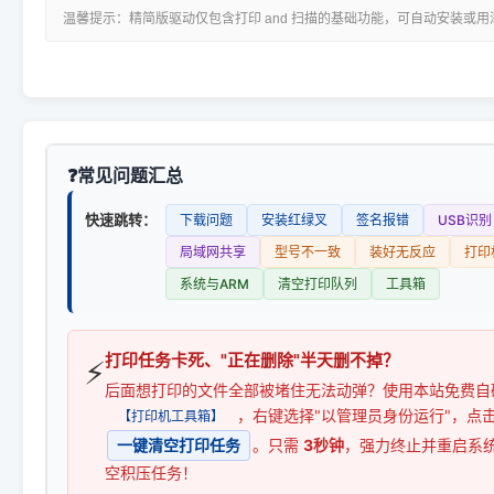
温馨提示：精简版驱动仅包含打印 and 扫描的基础功能，可自动安装或
常见问题汇总
快速跳转：
下载问题
安装红绿叉
签名报错
USB识别
局域网共享
型号不一致
装好无反应
打印
系统与ARM
清空打印队列
工具箱
打印任务卡死、"正在删除"半天删不掉？
⚡
后面想打印的文件全部被堵住无法动弹？使用本站免费自
，右键选择"以管理员身份运行"，点
【打印机工具箱】
一键清空打印任务
。只需
3秒钟
，强力终止并重启系
空积压任务！