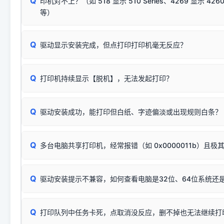
Q
印机对不上？（如 518 显示 510 Series、4269 显示 4260
将USB数据线两端全部拔下，重新插紧；
临时解决方案：
关闭系统驱动强制签名完整步骤
安装完成后可打印Windows系统测试页确认连通，参考：
如何打
硬件改动】刷新硬件列表。
等）
台式电脑请务必插在机箱后置USB插口，切勿使用前置插口
页图文教程
（提醒：此方式仅在安装老款驱动时临时开启，日常正常使用无需
关闭打印机电源，等待约5秒后重新开机，让系统重新握手
🟢 放心：这是正常匹配的官方驱动，通常可以顺利安装与
验。）
Q
驱动显示安装完成，但点打印打印机毫无反应？
尝试更换一条带双磁环屏蔽的优质打印线，劣质或老化的线
这是打印机行业普遍采用的**官方命名规则**。因为品牌商在
因。
配置稍有不同，但内部核心芯片和打印功能基本一致**的几十
建议通过简易自检，快速划分排查范围：
系列"。
若进行上述操作后依然无效，可能为打印机主板接口故障。详
Q
打印机持续显示【脱机】，无法发起打印？
观察打印机指示灯：
🟢 绿灯常亮
通常代表机器处于正常
USB设备简易修复教程
为了提高开发和维护效率，官方只会为该系列发布**一套通用的
或
🟡 黄灯
闪烁/常亮，一般表示缺纸、卡纸或耗材未能
时，通常会采用这个系列中的**基础款型号**，或者在尾部加
简单尝试：关闭打印机电源，重启电脑，重新插拔机箱后置原
识。
Q
进行简易复印测试（限一体机）：掀开扫描仪盖板，原稿朝
驱动安装成功，能打印但白纸、字迹偏淡或出现规则白条？
进入系统打印队列，点击顶部「打印机」菜单，检查并
取消
按下带有复印标识
的按键测试。
机」
选项；
此现象通常与驱动无关，大多为耗材或硬件故障，请优先进行机
✅ 复印正常 = 打印机硬件良好。故障通常出在电脑驱动、
📌 行业常见典型例子（它们共用同一个官方驱动包）：
若打印任务堆积卡死，可尝试使用本站免费工具箱，一键修
Q
断：
多台电脑共享打印机，经常报错（如 0x0000011b）且极
上；
惠普 (HP)
完整图文修复指导：
打印机显示脱机一键修复教程
❌ 复印无反应/打印白纸 = 打印机本身存在硬件故障。重
机身自检或复印同样不正常：激光机可能碳粉耗尽、硒鼓寿
：
HP Smart Tank 511、515、516、518
等属于同系列
Windows安全补丁更新后，极易导致局域网USB共享模式下报错 `0
系售后或商家。
能墨盒干涸、喷头堵塞。
显示为
HP Smart Tank 510 Series
.
Q
频繁脱机。
驱动安装提示不兼容，如何查看电脑是32位、64位系统还是
分步排查方案：
驱动装好无法打印完整排查方案
机身单独测试一切正常，唯独电脑打印时出现异常：需重新检测 
：
HP DeskJet 2131、2132、2138
等属于同系列，官方
✅ 建议首先自查：打印机本身是否支持WiFi/无线或有线
试页、端口或驱动配置。
为
HP DeskJet 2130 Series
.
式最稳定）
在键盘上同时按下
+
Win
P
Q
爱普生 (Epson)
打印队列中任务卡死，点取消没反应，删不掉也无法继续打
一键打开系统属性，即可查看
如果您需要选购更换硒鼓或墨盒等，可点击右侧链接查看。微薄
检查机身背面，是否配有 RJ45 网络接口；