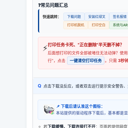
常见问题汇总
快速跳转：
下载问题
安装红绿叉
签名报错
打印机脱机
打印空白
系统与AR
打印任务卡死、"正在删除"半天删不掉？
⚡
后面想打印的文件全部被堵住无法动弹？使
行"，点击
一键清空打印任务
。只需
3秒
Q
点击下载没反应，或者双击运行提示安全警告、
📌 下载后请认准这个图标：
本站提供的驱动程序下载后，基本都是显
若
下载缓慢、下载连接打不开
：页面若提供网盘