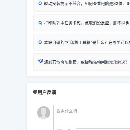
Q
驱动安装提示不兼容，如何查看电脑是32位、6
：
Epson L4266、L4268、L4269
等属于同
✅ 建议首先自查：打印机本身是否支持WiFi
如果您需要选购更换硒鼓或墨盒等，可点击右侧链接
佳能 (Canon)
于本站服务器租用与工具箱的维护。
检查机身背面，是否配有 RJ45 网络接口；
在键盘上同时按下
：
Canon G3820、G3821、G3860
等属于
Q
检查操作面板上是否有类似无线/WiFi的图标或
打印队列中任务卡死，点取消没反应，删不掉也
系统位数与架构类
三星 (Samsung)
打印机具体型号后缀若带有
W / DN / WiFi
，通
您也可以使用本站
：
Samsung SCX-3401、3405
等属于同系
当发送了错误的打印
若打印机本身带有网口/WiFi，请直接将其配置为
观、快速地查看到
Q
本站自研的"打印机工具箱"是什么？在哪里可以
💡 推荐使用工具箱一
共享报错完整修复教程：
0x0000011b报错手工
详细图文指南：
💡 这
如何
下载并打开本站自
这是本站自研开发的**绿色、免安装、无广告维护
💡
遇到其他奇葩报错、或疑难驱动问题无法解决？
进入左侧
「安装维
（备选方案）通过"网络打印共享器"硬件可直接将传
一键重启打印服务，清除各种顽固卡死、无法删
⚠️ ARM架构笔记本提醒：若您的电脑是搭载骁龙处理器的
💡 通俗类比：
这就好比 iPhone 15、iPhon
印机，多电脑连接不求人、不受补丁影响。
在系统工具模块下
智能扫描并查看打印机当前的真实硬件端口；
X86/X64 驱动将无法兼容，必须联系官方寻求专
为"iOS 17"的安装包。这里的 510 Series / 42
您可以将您遇到的问题反馈给我们。请务必附带：
粉碎缓存残留并重
新手免输命令行，一键呼出各种系统底层打印设
打印机工具箱下载
👨‍💻 站长有话说：
📬 统
官方免费下载入口：
https://www.dyjqd.com/ap
咱几乎每天都在远程帮网友安装各种打印机驱动。本
💬用户反馈
站长每天帮人装机时早就会发现并修复了，而且大家
（工具箱全面支持 Win7/8/10/11，终身免费，没
我们会有专人定期查收并整理高频疑难解答，感谢您的
🎯 检验标准：只要驱动顺利装完，设备管理器内
说点什么吧
结显示名称上的细微差别。