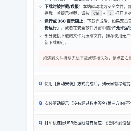
下载时被拦截/误报
：本站驱动均为安全文件，部分浏
拦截。若提示拦截，请按
+
打开浏览
Ctrl
J
运行或 360 提示阻止
：下载完成后，如果双击
份运行」
，或者在安全软件弹窗中选择
"允许运行
部分链接下载的文件为压缩文件，推荐使用无
新下载即可。
如遇到文件持续无法下载或链接失效，请点击右
Q
使用【自动安装】方式完成后，列表里有绿勾提
无需担心，这是正常现象。
Q
安装驱动提示【没有经过数字签名/第三方INF
由于本站驱动包集成了32位和64位驱动，自动安
分：
Windows较新版本系统强制校验驱动的安全数
Q
打印机连接USB数据线没有反应、识别不到设备
：
✔ 可以使用了
🛡️ 本站驱动均经过严格签名。但由于微软系统
：代