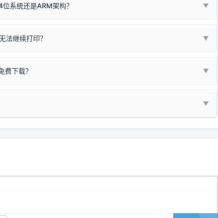
4位系统还是ARM架构？
▼
系列，官方驱动名称通常显示为
Epson L4260 Series
.
/无线或有线网络打印？（此连接模式最稳定）
查看。微薄佣金收益将全部用
查看高性价比耗材 ＞
+
快捷键可一键打开系统属性，即可查看当前
Win
Pause/Break
同系列，官方驱动名称通常显示为
Canon G3020 Series
.
按键；
无法继续打印？
▼
型。
常代表具备网络连接能力。
自研的
【打印机工具箱】
，打开后在左下角"系统信息"一栏中，即可直
列，官方驱动名称通常显示为
Samsung SCX-3400 Series
.
指令、想删除打印任务后打别的，得等好久才有反应挺浪费时间的。
网络打印模式。如果没有，再采用USB局域网共享方案。
当前的操作系统版本以及系统架构。
免费下载？
▼
键清理：
解决办法
种情况特别多，这里不一一列举。
查看自己电脑系统位数教程
研的
【打印机工具箱】
；
小工具**，旨在简化打印机的各种疑难操作：
▼
护」
菜单；
统USB打印机升级为独立网络打
除的打印队列；
超薄本、Surface Pro X等 Windows ARM 系统设备，普通的
查看打印共享服务器 ＞
e 15 Pro 外观和配置有差异，但它们升级系统时，下载的都是同一个统称
，点击
【清空打印任务】
按钮，软件将自动安全停止后台服务、彻底
门的 ARM 专用驱动。普通电脑用户请忽略本条。
60 就是它们共享的"系统"。
打印机完整型号 + 电脑系统版本 + 遇到故障时的具体报错弹窗截图
。
新启动打印引擎，一键彻底解决卡死。
置。
地址：
https://www.dyjqd.com/api/down.html
一反馈邮箱：
dyjqd@qq.com
i/down.html
站提供的驱动都是站长在实战中高频使用的，要是驱动有错或者不能用，
反馈的问题也会及时验证修复，大家完全可以放心下载。
有任何隐藏收费及广告插件。）
支持与厚爱。
没有黄色感叹号，且打印测试能正常出纸，就说明已经完美兼容，无需纠