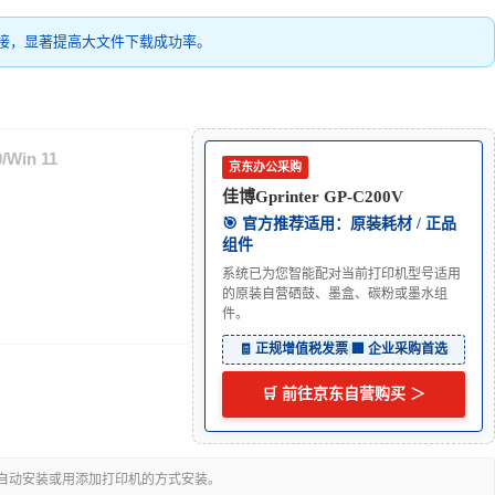
接，显著提高大文件下载成功率。
/Win 11
京东办公采购
佳博Gprinter GP-C200V
🎯 官方推荐适用：原装耗材 / 正品
组件
系统已为您智能配对当前打印机型号适用
的原装自营硒鼓、墨盒、碳粉或墨水组
件。
🧾 正规增值税发票
|
🏢 企业采购首选
🛒 前往京东自营购买 ＞
可自动安装或用添加打印机的方式安装。