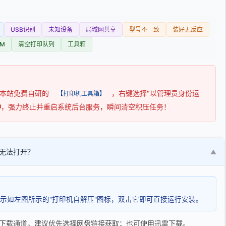
USB识别
未知设备
局域网共享
型号不一致
装好无反应
M
清空打印队列
工具箱
用本站免费自研的
，右键选择"以管理员身份运
【打印机工具箱】
钟
，强力终止并重启系统后台服务，瞬间清空积压任务！
无法打开？
▼
示如左图所示的"打印机自解压"图标，双击它即可直接运行安装。
下载通道，建议优先选择网盘链接获取；也可使用迅雷下载。