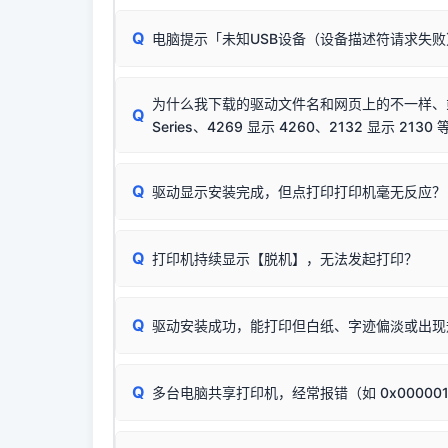
✘ 安装失败
彻底不再识别老旧驱动的 SHA-1 签名
，导致安
请对照本站安装器左侧的图示进行排查：
结论：只要窗口里出
该报错是因为老款打印机官方使用的是旧版签名，新版 
Q
电脑提示「未知USB设备（设备描述符请求失
首先确认打印机电源已开启，USB数据线两端
临时解决方案：
关闭系统驱动强制签名完整步骤
若使用的是台式机，请优先插到电脑机箱的
后置
安装完成后可打印Windows系统测试页确认连通，
出现该报错说明电脑读取不到打印机硬件信息。这
（提醒：此方式仅在安装老款驱动时临时开启，日常正
排除线材松动后，可尝试更换一条USB数据线
为什么我下载的驱动文件名和网页上的不一样、或者
将USB数据线两端全部拔下，重新插紧；
Q
Series、4269 显示 4260、2132 显示 2130 
台式电脑请务必插在机箱后置USB插口，切勿
关闭打印机电源，等待约5秒后重新开机，让系
🟢 放心：这是正常匹配的官方驱动，通常可以
Q
驱动显示安装完成，但点打印打印机毫无反应？
尝试更换一条带双磁环屏蔽的优质打印线，劣质
这是打印机行业普遍采用的**官方命名规则**。
印功能基本一致**的几十款机型，划归为"同一个系
若进行上述操作后依然无效，可能为打印机主板接
建议通过简易自检，快速划分排查范围：
为了提高开发和维护效率，官方只会为该系列发布*
Q
打印机持续显示【脱机】，无法发起打印？
观察打印机指示灯：
🟢 绿灯常亮
通常代表机
型号**，或者在尾部加上
"Series（系列）"
标识。
缺纸、卡纸或耗材未能被识别。
简单尝试：关闭打印机电源，重启电脑，重新插
进行简易复印测试（限一体机）：掀开扫描仪盖
Q
驱动安装成功，能打印但白纸、字迹偏淡或出现
进入系统打印队列，点击顶部「打印机」菜单，
📌 行业常见典型例子（它们共用同一个官方驱
试。
若打印任务堆积卡死，可尝试使用本站免费工具
惠普 (HP)
✅ 复印正常 = 打印机硬件良好。故障通常出在
此现象通常与驱动无关，大多为耗材或硬件故障，
完整图文修复指导：
打印机显示脱机一键修复教程
：
HP Smart Tank 511、515、516、518
等
❌ 复印无反应/打印白纸 = 打印机本身存在
Q
多台电脑共享打印机，经常报错（如 0x00000
机身自检或复印同样不正常：激光机可能碳粉耗
：
HP DeskJet 2131、2132、2138
等属于
分步排查方案：
驱动装好无法打印完整排查方案
机身单独测试一切正常，唯独电脑打印时出现异常：
Windows安全补丁更新后，极易导致局域网USB共享模
爱普生 (Epson)