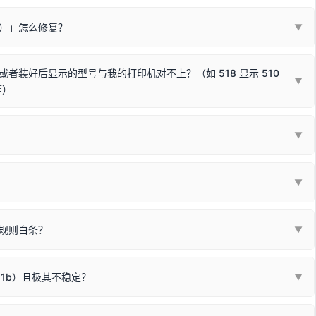
装失败。请尝试以下方案：
现了任意一个绿色对勾，直接关闭窗口去打印测试即可。
Win10/Win11 系统不再默认兼容，而非文件安全性问题。
败）」怎么修复？
▼
已完全插紧；
原生USB接口
（前置面板或拓展坞供电不足极易导致识别失败）；
参考：
如何打印Windows系统测试页图文教程
通常和驱动无关，请按以下步骤排查硬件连接：
常使用无需长期关闭系统安全校验。）
，或在设备管理器中点击【扫描检测硬件改动】刷新硬件列表。
装好后显示的型号与我的打印机对不上？（如 518 显示 510
▼
等）
使用前置插口或外接拓展坞；
统重新握手识别；
顺利安装与使用。
▼
或老化的线材是此问题的高发诱因。
因为品牌商在生产时，会将**外观和配置稍有不同，但内部核心芯片和打
列"。
口故障。详细图文请参考：
未知USB设备简易修复教程
*一套通用的驱动程序**。命名时，通常会采用这个系列中的**基础款
▼
器处于正常待机状态；
🔴 红灯
或
🟡 黄灯
闪烁/常亮，一般表示
拔机箱后置原生USB接口；
板，原稿朝下放置在玻璃面板上，按下带有复印标识
的按键测
规则白条？
▼
检查并
取消勾选「脱机使用打印机」
选项；
动包）：
箱，一键修复或清空打印队列。
电脑驱动、USB连接线或系统服务上；
请优先进行机身自检/复印进行判断：
属于同系列，官方驱动名称通常显示为
HP Smart Tank 510 Series
.
硬件故障。重装驱动无法解决，建议联系售后或商家。
11b）且极其不稳定？
▼
尽、硒鼓寿命终结；喷墨打印机可能墨盒干涸、喷头堵塞。
同系列，官方驱动名称通常显示为
HP DeskJet 2130 Series
.
需重新检测 Windows 系统测试页、端口或驱动配置。
式下报错 `0x0000011b` 或频繁脱机。