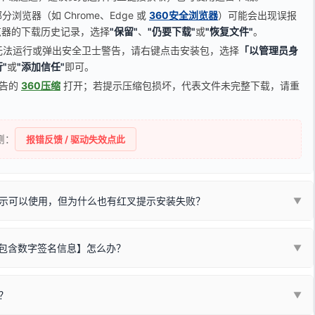
览器（如 Chrome、Edge 或
360安全浏览器
）可能会出现误报
器的下载历史记录，选择
"保留"
、
"仍要下载"
或
"恢复文件"
。
无法运行或弹出安全卫士警告，请右键点击安装包，选择
「以管理员身
"
或
"添加信任"
即可。
广告的
360压缩
打开；若提示压缩包损坏，代表文件未完整下载，请重
侧：
报错反馈 / 驱动失效点此
示可以使用，但为什么也有红叉提示安装失败？
▼
不包含数字签名信息】怎么办？
▼
装程序在运行时会检测您的系统位数，并只安装与系统相匹配的那一部
字签名。部分老旧打印机的原厂驱动，往往会弹出此类提示。
？
代表与您当前电脑系统相兼容的驱动已安装成功。
▼
安全限制，
部分新版 Windows 系统（如 Win10/Win11 最新版）已
表与本机系统位数不兼容的驱动（被自动跳过），并不影响正常打印。