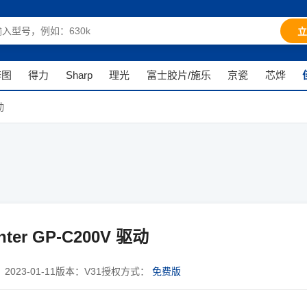
立
奔图
得力
Sharp
理光
富士胶片/施乐
京瓷
芯烨
动
ter GP-C200V 驱动
：
2023-01-11
版本：
V31
授权方式：
免费版