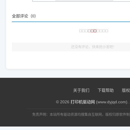
咱几乎每天都在远程帮网友安装各种打印机驱动。本站提供的驱
频使用的，要是驱动有错或者不能用，站长每天帮人装机时早就
大家反馈的问题也会及时验证修复，大家完全可以放心下载。
全部评论（
0
）
🎯 检验标准：只要驱动顺利装完，设备管理器内没有黄色感叹
出纸，就说明已经完美兼容，无需纠结显示名称上的细微差别
还没有评论，快来抢沙发吧！
关于我们
下载帮助
版权
© 2026
打印机驱动网
(www.dyjqd.com). 
免责声明：本站所有驱动资源均搜集自互联网，版权归原软件制