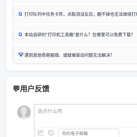
✅ 建议首先自查：打印机本身是否支持WiFi/无线或有线
试页、端口或驱动配置。
为
HP DeskJet 2130 Series
.
式最稳定）
在键盘上同时按下
+
Win
P
Q
爱普生 (Epson)
打印队列中任务卡死，点取消没反应，删不掉也无法继续打
一键打开系统属性，即可查看
如果您需要选购更换硒鼓或墨盒等，可点击右侧链接查看。微薄
检查机身背面，是否配有 RJ45 网络接口；
：
Epson L4266、L4268、L4269
等属于同系列，官方
型。
于本站服务器租用与工具箱的维护。
检查操作面板上是否有类似无线/WiFi的图标或按键；
为
Epson L4260 Series
.
当发送了错误的打印指令、想删
您也可以使用本站自研的
【打
Q
本站自研的"打印机工具箱"是什么？在哪里可以免费下载？
查看高性价比耗材 ＞
打印机具体型号后缀若带有
佳能 (Canon)
W / DN / WiFi
，通常代表具备
得等好久才有反应挺浪费时间的
在左下角"系统信息"一栏中，
：
Canon G3820、G3821、G3860
等属于同系列，官
若打印机本身带有网口/WiFi，请直接将其配置为网络打印模
到当前的操作系统版本以及系
💡 推荐使用工具箱一键清理：
这是本站自研开发的**绿色、免安装、无广告维护小工具**，
为
Canon G3020 Series
.
USB局域网共享方案。
💡
下载并打开本站自研的
【打印
疑难操作：
遇到其他奇葩报错、或疑难驱动问题无法解决？
详细图文指南：
如何查看自己电
三星 (Samsung)
进入左侧
「安装维护」
菜单；
共享报错完整修复教程：
0x0000011b报错手工解决办法
一键重启打印服务，清除各种顽固卡死、无法删除的打印队
您可以将您遇到的问题反馈给我们。请务必附带：
打印机完整型
：
Samsung SCX-3401、3405
等属于同系列，官方驱
在系统工具模块下，点击
【清
智能扫描并查看打印机当前的真实硬件端口；
⚠️ ARM架构笔记本提醒：若您的电脑是搭载骁龙处理器的超薄本、Su
遇到故障时的具体报错弹窗截图
。
Samsung SCX-3400 Series
.
（备选方案）通过"网络打印共享器"硬件可直接将传统USB打印
件将自动安全停止后台服务、
Windows ARM 系统设备，普通的 X86/X64 驱动将无法
新手免输命令行，一键呼出各种系统底层打印设置。
印机，多电脑连接不求人、不受补丁影响。
新启动打印引擎，一键彻底解
门的 ARM 专用驱动。普通电脑用户请忽略本条。
💬用户反馈
💡 这种情况特别多，这里不一一列举。
📬 统一反馈邮箱：
dyjqd@qq.com
官方免费下载入口：
https://www.dyjqd.com/api/down.htm
查看打印共享服务器 ＞
打印机工具箱下载地址：
（工具箱全面支持 Win7/8/10/11，终身免费，没有任何隐藏收费
https://www.dyjqd.com/ap
我们会有专人定期查收并整理高频疑难解答，感谢您的支持与厚爱
💡 通俗类比：
这就好比 iPhone 15、iPhone 15 Pro 外
说点什么吧
系统时，下载的都是同一个统称为"iOS 17"的安装包。这里的 510 Se
是它们共享的"系统"。
👨‍💻 站长有话说：