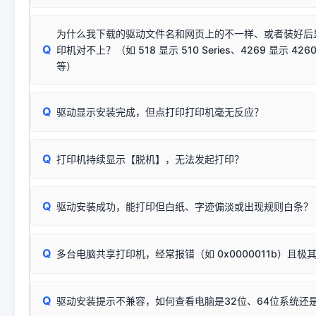
若使用的是台式机，请优先插到电脑机箱的
后置原生USB接
结论：只要窗口里出现了任意一
出现该报错说明电脑读取不到打印机硬件信息。这通常和驱动
该报错是因为老款打印机官方使用的是旧版签名，新版 Win10/W
供电不足极易导致识别失败）；
窗口去打印测试即可。
为什么我下载的驱动文件名和网页上的不一样、或者装好后
查硬件连接：
容，而非文件安全性问题。
排除线材松动后，可尝试更换一条USB数据线，或在设备管
Q
印机对不上？（如 518 显示 510 Series、4269 显示 4260
将USB数据线两端全部拔下，重新插紧；
临时解决方案：
关闭系统驱动强制签名完整步骤
安装完成后可打印Windows系统测试页确认连通，参考：
如何打
硬件改动】刷新硬件列表。
等）
台式电脑请务必插在机箱后置USB插口，切勿使用前置插口
页图文教程
（提醒：此方式仅在安装老款驱动时临时开启，日常正常使用无需
关闭打印机电源，等待约5秒后重新开机，让系统重新握手
🟢 放心：这是正常匹配的官方驱动，通常可以顺利安装与
验。）
Q
驱动显示安装完成，但点打印打印机毫无反应？
尝试更换一条带双磁环屏蔽的优质打印线，劣质或老化的线
这是打印机行业普遍采用的**官方命名规则**。因为品牌商在
因。
配置稍有不同，但内部核心芯片和打印功能基本一致**的几十
建议通过简易自检，快速划分排查范围：
系列"。
若进行上述操作后依然无效，可能为打印机主板接口故障。详
Q
打印机持续显示【脱机】，无法发起打印？
观察打印机指示灯：
🟢 绿灯常亮
通常代表机器处于正常
USB设备简易修复教程
为了提高开发和维护效率，官方只会为该系列发布**一套通用的
或
🟡 黄灯
闪烁/常亮，一般表示缺纸、卡纸或耗材未能
时，通常会采用这个系列中的**基础款型号**，或者在尾部加
简单尝试：关闭打印机电源，重启电脑，重新插拔机箱后置原
识。
Q
进行简易复印测试（限一体机）：掀开扫描仪盖板，原稿朝
驱动安装成功，能打印但白纸、字迹偏淡或出现规则白条？
进入系统打印队列，点击顶部「打印机」菜单，检查并
取消
按下带有复印标识
的按键测试。
机」
选项；
此现象通常与驱动无关，大多为耗材或硬件故障，请优先进行机
✅ 复印正常 = 打印机硬件良好。故障通常出在电脑驱动、
📌 行业常见典型例子（它们共用同一个官方驱动包）：
若打印任务堆积卡死，可尝试使用本站免费工具箱，一键修
Q
断：
多台电脑共享打印机，经常报错（如 0x0000011b）且极
上；
惠普 (HP)
完整图文修复指导：
打印机显示脱机一键修复教程
❌ 复印无反应/打印白纸 = 打印机本身存在硬件故障。重
机身自检或复印同样不正常：激光机可能碳粉耗尽、硒鼓寿
：
HP Smart Tank 511、515、516、518
等属于同系列
Windows安全补丁更新后，极易导致局域网USB共享模式下报错 `0
系售后或商家。
能墨盒干涸、喷头堵塞。
显示为
HP Smart Tank 510 Series
.
Q
频繁脱机。
驱动安装提示不兼容，如何查看电脑是32位、64位系统还是
分步排查方案：
驱动装好无法打印完整排查方案
机身单独测试一切正常，唯独电脑打印时出现异常：需重新检测 
：
HP DeskJet 2131、2132、2138
等属于同系列，官方