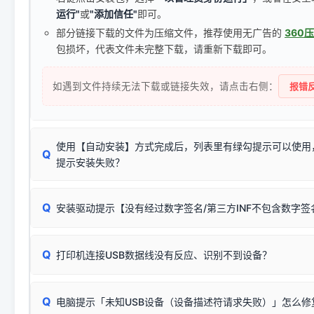
运行"
或
"添加信任"
即可。
部分链接下载的文件为压缩文件，推荐使用无广告的
360
包损坏，代表文件未完整下载，请重新下载即可。
如遇到文件持续无法下载或链接失效，请点击右侧：
报错反
使用【自动安装】方式完成后，列表里有绿勾提示可以使用
Q
提示安装失败？
无需担心，这是正常现象。
Q
安装驱动提示【没有经过数字签名/第三方INF不包含数字
由于本站驱动包集成了32位和64位驱动，自动安装程序在运
数，并只安装与系统相匹配的那一部分：
Windows较新版本系统强制校验驱动的安全数字签名。部分
Q
往往会弹出此类提示。
打印机连接USB数据线没有反应、识别不到设备？
：代表与您当
✔ 可以使用了
动已安装成功。
🛡️ 本站驱动均经过严格签名。但由于微软系统安全限制，
部
请对照本站安装器左侧的图示进行排查：
：代表与本机系
✘ 安装失败
系统（如 Win10/Win11 最新版）已彻底不再识别老旧驱动的
Q
电脑提示「未知USB设备（设备描述符请求失败）」怎么修
首先确认打印机电源已开启，USB数据线两端已完全插紧；
（被自动跳过），并不影响正
致安装失败。请尝试以下方案：