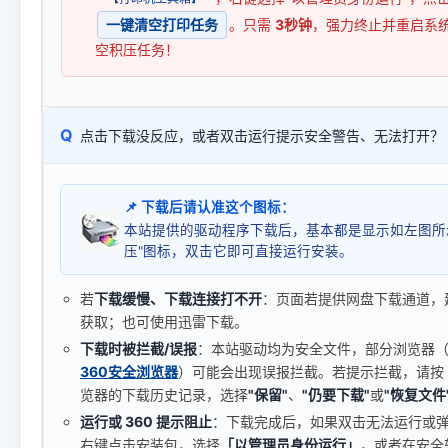
一键清空打印任务
。只需
3秒钟
，强力终止并重启系
空积压任务！
Q
点击下载没反应，或者双击运行提示安全警告、无法打开？
📌 下载后请认准这个图标：
本站提供的驱动程序下载后，基本都是显示如左图所
压"图标，双击它即可直接运行安装。
若
下载缓慢、下载连接打不开
：页面若提供网盘下载通道，
获取；也可使用迅雷下载。
下载时被拦截/误报
：本站驱动均为安全文件，部分浏览器（如 C
360安全浏览器
）可能会出现误报拦截。若提示拦截，请按
览器的下载历史记录，选择
"保留"
、
"仍要下载"
或
"恢复文件
运行或 360 提示阻止
：下载完成后，如果双击无法运行或
右键点击安装包，选择
「以管理员身份运行」
，或者在安全