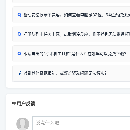
完整图文修复指导：
打印机显示脱机一键修复教程
❌ 复印无反应/打印白纸 = 打印机本身存在硬件故障。重
机身自检或复印同样不正常：激光机可能碳粉耗尽、硒鼓寿
：
HP Smart Tank 511、515、516、518
等属于同系列
Windows安全补丁更新后，极易导致局域网USB共享模式下报错 `0
系售后或商家。
能墨盒干涸、喷头堵塞。
显示为
HP Smart Tank 510 Series
.
Q
频繁脱机。
驱动安装提示不兼容，如何查看电脑是32位、64位系统还是
分步排查方案：
驱动装好无法打印完整排查方案
机身单独测试一切正常，唯独电脑打印时出现异常：需重新检测 
：
HP DeskJet 2131、2132、2138
等属于同系列，官方
✅ 建议首先自查：打印机本身是否支持WiFi/无线或有线
试页、端口或驱动配置。
为
HP DeskJet 2130 Series
.
式最稳定）
在键盘上同时按下
+
Win
P
Q
爱普生 (Epson)
打印队列中任务卡死，点取消没反应，删不掉也无法继续打
一键打开系统属性，即可查看
如果您需要选购更换硒鼓或墨盒等，可点击右侧链接查看。微薄
检查机身背面，是否配有 RJ45 网络接口；
：
Epson L4266、L4268、L4269
等属于同系列，官方
型。
于本站服务器租用与工具箱的维护。
检查操作面板上是否有类似无线/WiFi的图标或按键；
为
Epson L4260 Series
.
当发送了错误的打印指令、想删
您也可以使用本站自研的
【打
Q
本站自研的"打印机工具箱"是什么？在哪里可以免费下载？
查看高性价比耗材 ＞
打印机具体型号后缀若带有
佳能 (Canon)
W / DN / WiFi
，通常代表具备
得等好久才有反应挺浪费时间的
在左下角"系统信息"一栏中，
：
Canon G3820、G3821、G3860
等属于同系列，官
若打印机本身带有网口/WiFi，请直接将其配置为网络打印模
到当前的操作系统版本以及系
💡 推荐使用工具箱一键清理：
这是本站自研开发的**绿色、免安装、无广告维护小工具**，
为
Canon G3020 Series
.
USB局域网共享方案。
💡
下载并打开本站自研的
【打印
疑难操作：
遇到其他奇葩报错、或疑难驱动问题无法解决？
详细图文指南：
如何查看自己电
三星 (Samsung)
进入左侧
「安装维护」
菜单；
共享报错完整修复教程：
0x0000011b报错手工解决办法
一键重启打印服务，清除各种顽固卡死、无法删除的打印队
您可以将您遇到的问题反馈给我们。请务必附带：
打印机完整型
：
Samsung SCX-3401、3405
等属于同系列，官方驱
在系统工具模块下，点击
【清
智能扫描并查看打印机当前的真实硬件端口；
⚠️ ARM架构笔记本提醒：若您的电脑是搭载骁龙处理器的超薄本、Su
遇到故障时的具体报错弹窗截图
。
Samsung SCX-3400 Series
.
（备选方案）通过"网络打印共享器"硬件可直接将传统USB打印
件将自动安全停止后台服务、
Windows ARM 系统设备，普通的 X86/X64 驱动将无法
新手免输命令行，一键呼出各种系统底层打印设置。
印机，多电脑连接不求人、不受补丁影响。
新启动打印引擎，一键彻底解
门的 ARM 专用驱动。普通电脑用户请忽略本条。
💬用户反馈
💡 这种情况特别多，这里不一一列举。
📬 统一反馈邮箱：
dyjqd@qq.com
官方免费下载入口：
https://www.dyjqd.com/api/down.htm
查看打印共享服务器 ＞
打印机工具箱下载地址：
（工具箱全面支持 Win7/8/10/11，终身免费，没有任何隐藏收费
https://www.dyjqd.com/ap
我们会有专人定期查收并整理高频疑难解答，感谢您的支持与厚爱
💡 通俗类比：
这就好比 iPhone 15、iPhone 15 Pro 外
说点什么吧
系统时，下载的都是同一个统称为"iOS 17"的安装包。这里的 510 Se