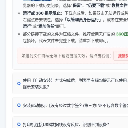
览器的下载历史记录，选择
"保留"
、
"仍要下载"
或
"恢复文件
运行或 360 提示阻止
：下载完成后，如果双击无法运行或
右键点击安装包，选择
「以管理员身份运行」
，或者在安全
运行"
或
"添加信任"
即可。
部分链接下载的文件为压缩文件，推荐使用无广告的
360
包损坏，代表文件未完整下载，请重新下载即可。
如遇到文件持续无法下载或链接失效，请点击右侧：
报错反
使用【自动安装】方式完成后，列表里有绿勾提示可以使用
Q
提示安装失败？
无需担心，这是正常现象。
Q
安装驱动提示【没有经过数字签名/第三方INF不包含数字
由于本站驱动包集成了32位和64位驱动，自动安装程序在运
数，并只安装与系统相匹配的那一部分：
Windows较新版本系统强制校验驱动的安全数字签名。部分
Q
往往会弹出此类提示。
打印机连接USB数据线没有反应、识别不到设备？
：代表与您当
✔ 可以使用了