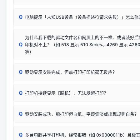
动已安装成功。
🛡️ 本站驱动均经过严格签名。但由于微软系统安全限制，
部
请对照本站安装器左侧的图示进行排查：
：代表与本机系
✘ 安装失败
系统（如 Win10/Win11 最新版）已彻底不再识别老旧驱动的
Q
电脑提示「未知USB设备（设备描述符请求失败）」怎么修
首先确认打印机电源已开启，USB数据线两端已完全插紧；
（被自动跳过），并不影响正
致安装失败。请尝试以下方案：
若使用的是台式机，请优先插到电脑机箱的
后置原生USB接
结论：只要窗口里出现了任意一
出现该报错说明电脑读取不到打印机硬件信息。这通常和驱动
该报错是因为老款打印机官方使用的是旧版签名，新版 Win10/W
供电不足极易导致识别失败）；
窗口去打印测试即可。
为什么我下载的驱动文件名和网页上的不一样、或者装好后
查硬件连接：
容，而非文件安全性问题。
排除线材松动后，可尝试更换一条USB数据线，或在设备管
Q
印机对不上？（如 518 显示 510 Series、4269 显示 4260
将USB数据线两端全部拔下，重新插紧；
临时解决方案：
关闭系统驱动强制签名完整步骤
安装完成后可打印Windows系统测试页确认连通，参考：
如何打
硬件改动】刷新硬件列表。
等）
台式电脑请务必插在机箱后置USB插口，切勿使用前置插口
页图文教程
（提醒：此方式仅在安装老款驱动时临时开启，日常正常使用无需
关闭打印机电源，等待约5秒后重新开机，让系统重新握手
🟢 放心：这是正常匹配的官方驱动，通常可以顺利安装与
验。）
Q
驱动显示安装完成，但点打印打印机毫无反应？
尝试更换一条带双磁环屏蔽的优质打印线，劣质或老化的线
这是打印机行业普遍采用的**官方命名规则**。因为品牌商在
因。
配置稍有不同，但内部核心芯片和打印功能基本一致**的几十
建议通过简易自检，快速划分排查范围：
系列"。
若进行上述操作后依然无效，可能为打印机主板接口故障。详
Q
打印机持续显示【脱机】，无法发起打印？
观察打印机指示灯：
🟢 绿灯常亮
通常代表机器处于正常
USB设备简易修复教程
为了提高开发和维护效率，官方只会为该系列发布**一套通用的
或
🟡 黄灯
闪烁/常亮，一般表示缺纸、卡纸或耗材未能
时，通常会采用这个系列中的**基础款型号**，或者在尾部加
简单尝试：关闭打印机电源，重启电脑，重新插拔机箱后置原
识。
Q
进行简易复印测试（限一体机）：掀开扫描仪盖板，原稿朝
驱动安装成功，能打印但白纸、字迹偏淡或出现规则白条？
进入系统打印队列，点击顶部「打印机」菜单，检查并
取消
按下带有复印标识
的按键测试。
机」
选项；
此现象通常与驱动无关，大多为耗材或硬件故障，请优先进行机
✅ 复印正常 = 打印机硬件良好。故障通常出在电脑驱动、
📌 行业常见典型例子（它们共用同一个官方驱动包）：
若打印任务堆积卡死，可尝试使用本站免费工具箱，一键修
Q
断：
多台电脑共享打印机，经常报错（如 0x0000011b）且极
上；
惠普 (HP)