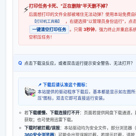
打印任务卡死、"正在删除"半天删不掉？
⚡
后面想打印的文件全部被堵住无法动弹？使用本站免费自
，右键选择"以管理员身份运行"，点
【打印机工具箱】
一键清空打印任务
。只需
3秒钟
，强力终止并重启系
空积压任务！
Q
点击下载没反应，或者双击运行提示安全警告、无法打开？
📌 下载后请认准这个图标：
本站提供的驱动程序下载后，基本都是显示如左图所
压"图标，双击它即可直接运行安装。
若
下载缓慢、下载连接打不开
：页面若提供网盘下载通道，
获取；也可使用迅雷下载。
下载时被拦截/误报
：本站驱动均为安全文件，部分浏览器（如 C
360安全浏览器
）可能会出现误报拦截。若提示拦截，请按