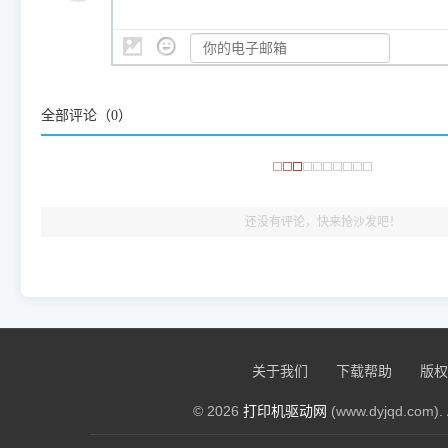
是它们共享的"系统"。
👨‍💻 站长有话说：
咱几乎每天都在远程帮网友安装各种打印机驱动。本站提供的驱
频使用的，要是驱动有错或者不能用，站长每天帮人装机时早就
全部评论（
0
）
大家反馈的问题也会及时验证修复，大家完全可以放心下载。
🎯 检验标准：只要驱动顺利装完，设备管理器内没有黄色感叹
出纸，就说明已经完美兼容，无需纠结显示名称上的细微差别
还没有评论，快来抢沙发吧！
关于我们
下载帮助
版权
© 2026
打印机驱动网
(www.dyjqd.com). 