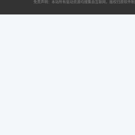
免责声明：本站所有驱动资源均搜集自互联网，版权归原软件制