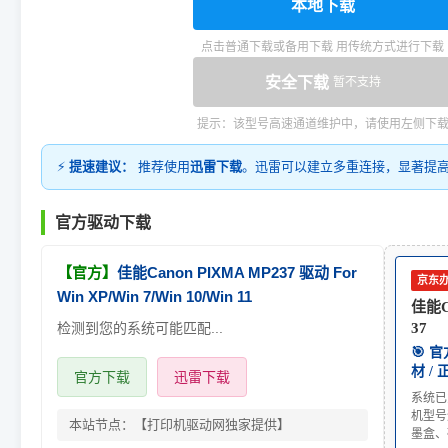
本地下载
点击普通下载或备用下载 用传统方式进行下载
安全下载
暂不支持
提示：该型号高速通道维护中，请使用左侧下
⚡
提速建议：
推荐使用
迅雷下载
。迅雷可以建立多重连接，显著提
官方驱动下载
【官方】
佳能Canon PIXMA MP237 驱动 For
京东
Win XP/Win 7/Win 10/Win 11
佳能C
检测到您的系统可能匹配...
37
🎯 
材 /
官方下载
迅雷下载
系统已
机型号
本站节点：【打印机驱动网独家提供】
墨盒、