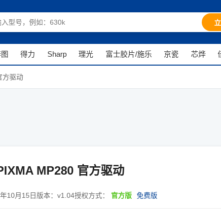
立
奔图
得力
Sharp
理光
富士胶片/施乐
京瓷
芯烨
0 官方驱动
PIXMA MP280 官方驱动
1年10月15日
版本：
v1.04
授权方式：
官方版
免费版