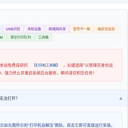
USB识别
未知设备
局域网共享
型号不一致
装好无反应
M
清空打印队列
工具箱
用本站免费自研的
，右键选择"以管理员身份运
【打印机工具箱】
钟
，强力终止并重启系统后台服务，瞬间清空积压任务！
无法打开？
▼
示如左图所示的"打印机自解压"图标，双击它即可直接运行安装。