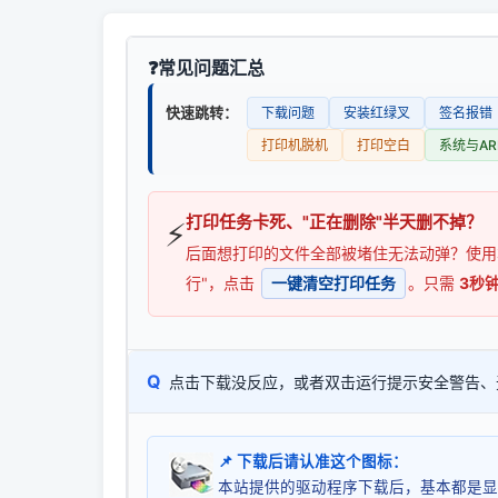
常见问题汇总
快速跳转：
下载问题
安装红绿叉
签名报错
打印机脱机
打印空白
系统与AR
打印任务卡死、"正在删除"半天删不掉？
⚡
后面想打印的文件全部被堵住无法动弹？使
行"，点击
一键清空打印任务
。只需
3秒
Q
点击下载没反应，或者双击运行提示安全警告、
📌 下载后请认准这个图标：
本站提供的驱动程序下载后，基本都是显