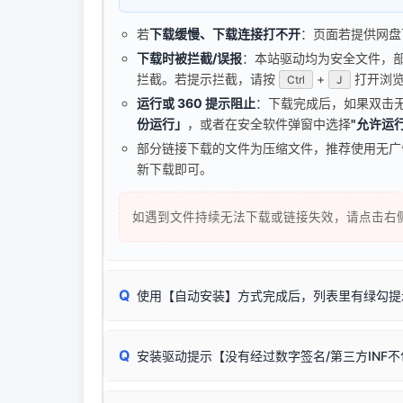
若
下载缓慢、下载连接打不开
：页面若提供网盘
下载时被拦截/误报
：本站驱动均为安全文件，部分浏
拦截。若提示拦截，请按
+
打开浏览
Ctrl
J
运行或 360 提示阻止
：下载完成后，如果双击
份运行」
，或者在安全软件弹窗中选择
"允许运行
部分链接下载的文件为压缩文件，推荐使用无
新下载即可。
如遇到文件持续无法下载或链接失效，请点击右
Q
使用【自动安装】方式完成后，列表里有绿勾提
无需担心，这是正常现象。
Q
安装驱动提示【没有经过数字签名/第三方INF
由于本站驱动包集成了32位和64位驱动，自动安
分：
Windows较新版本系统强制校验驱动的安全数