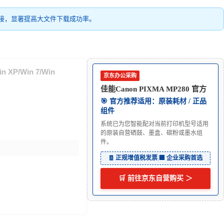
接，显著提高大文件下载成功率。
 XP/Win 7/Win
京东办公采购
佳能Canon PIXMA MP280 官方
🎯 官方推荐适用：原装耗材 / 正品
组件
系统已为您智能配对当前打印机型号适用
的原装自营硒鼓、墨盒、碳粉或墨水组
件。
🧾 正规增值税发票
|
🏢 企业采购首选
🛒 前往京东自营购买 ＞