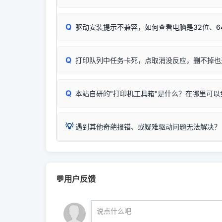
：
HP DeskJet 2131、2132、2138
等属于
分步排查方案：
驱动装好无法打印完整排查方案
机身单独测试一切正常，唯独电脑打印时出现异常：
Windows安全补丁更新后，极易导致局域网USB共享模
爱普生 (Epson)
Q
驱动安装提示不兼容，如何查看电脑是32位、6
：
Epson L4266、L4268、L4269
等属于同
✅ 建议首先自查：打印机本身是否支持WiFi
如果您需要选购更换硒鼓或墨盒等，可点击右侧链接
佳能 (Canon)
于本站服务器租用与工具箱的维护。
检查机身背面，是否配有 RJ45 网络接口；
在键盘上同时按下
：
Canon G3820、G3821、G3860
等属于
Q
检查操作面板上是否有类似无线/WiFi的图标或
打印队列中任务卡死，点取消没反应，删不掉也
系统位数与架构类
三星 (Samsung)
打印机具体型号后缀若带有
W / DN / WiFi
，通
您也可以使用本站
：
Samsung SCX-3401、3405
等属于同系
当发送了错误的打印
若打印机本身带有网口/WiFi，请直接将其配置为
观、快速地查看到
Q
本站自研的"打印机工具箱"是什么？在哪里可以
💡 推荐使用工具箱一
共享报错完整修复教程：
0x0000011b报错手工
详细图文指南：
💡 这
如何
下载并打开本站自
这是本站自研开发的**绿色、免安装、无广告维护
💡
遇到其他奇葩报错、或疑难驱动问题无法解决？
进入左侧
「安装维
（备选方案）通过"网络打印共享器"硬件可直接将传
一键重启打印服务，清除各种顽固卡死、无法删
⚠️ ARM架构笔记本提醒：若您的电脑是搭载骁龙处理器的
💡 通俗类比：
这就好比 iPhone 15、iPhon
印机，多电脑连接不求人、不受补丁影响。
在系统工具模块下
智能扫描并查看打印机当前的真实硬件端口；
X86/X64 驱动将无法兼容，必须联系官方寻求专
为"iOS 17"的安装包。这里的 510 Series / 42
您可以将您遇到的问题反馈给我们。请务必附带：
粉碎缓存残留并重
新手免输命令行，一键呼出各种系统底层打印设
打印机工具箱下载
👨‍💻 站长有话说：
📬 统
官方免费下载入口：
https://www.dyjqd.com/ap
咱几乎每天都在远程帮网友安装各种打印机驱动。本
💬用户反馈
站长每天帮人装机时早就会发现并修复了，而且大家
（工具箱全面支持 Win7/8/10/11，终身免费，没
我们会有专人定期查收并整理高频疑难解答，感谢您的
🎯 检验标准：只要驱动顺利装完，设备管理器内
说点什么吧
结显示名称上的细微差别。