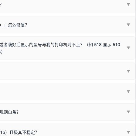
？
代表与您当前电脑系统相兼容的驱动已安装成功。
▼
安全限制，
部分新版 Windows 系统（如 Win10/Win11 最新版）已
表与本机系统位数不兼容的驱动（被自动跳过），并不影响正常打印。
装失败。请尝试以下方案：
现了任意一个绿色对勾，直接关闭窗口去打印测试即可。
Win10/Win11 系统不再默认兼容，而非文件安全性问题。
败）」怎么修复？
▼
已完全插紧；
原生USB接口
（前置面板或拓展坞供电不足极易导致识别失败）；
参考：
如何打印Windows系统测试页图文教程
通常和驱动无关，请按以下步骤排查硬件连接：
常使用无需长期关闭系统安全校验。）
，或在设备管理器中点击【扫描检测硬件改动】刷新硬件列表。
装好后显示的型号与我的打印机对不上？（如 518 显示 510
▼
等）
使用前置插口或外接拓展坞；
统重新握手识别；
顺利安装与使用。
▼
或老化的线材是此问题的高发诱因。
因为品牌商在生产时，会将**外观和配置稍有不同，但内部核心芯片和打
列"。
口故障。详细图文请参考：
未知USB设备简易修复教程
*一套通用的驱动程序**。命名时，通常会采用这个系列中的**基础款
▼
器处于正常待机状态；
🔴 红灯
或
🟡 黄灯
闪烁/常亮，一般表示
拔机箱后置原生USB接口；
板，原稿朝下放置在玻璃面板上，按下带有复印标识
的按键测
规则白条？
▼
检查并
取消勾选「脱机使用打印机」
选项；
动包）：
箱，一键修复或清空打印队列。
电脑驱动、USB连接线或系统服务上；
请优先进行机身自检/复印进行判断：
属于同系列，官方驱动名称通常显示为
HP Smart Tank 510 Series
.
硬件故障。重装驱动无法解决，建议联系售后或商家。
11b）且极其不稳定？
▼
尽、硒鼓寿命终结；喷墨打印机可能墨盒干涸、喷头堵塞。