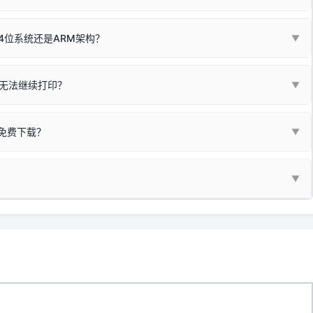
同系列，官方驱动名称通常显示为
HP DeskJet 2130 Series
.
需重新检测 Windows 系统测试页、端口或驱动配置。
式下报错 `0x0000011b` 或频繁脱机。
4位系统还是ARM架构？
▼
系列，官方驱动名称通常显示为
Epson L4260 Series
.
/无线或有线网络打印？（此连接模式最稳定）
查看。微薄佣金收益将全部用
查看高性价比耗材 ＞
+
快捷键可一键打开系统属性，即可查看当前
Win
Pause/Break
同系列，官方驱动名称通常显示为
Canon G3020 Series
.
按键；
无法继续打印？
▼
型。
常代表具备网络连接能力。
自研的
【打印机工具箱】
，打开后在左下角"系统信息"一栏中，即可直
列，官方驱动名称通常显示为
Samsung SCX-3400 Series
.
指令、想删除打印任务后打别的，得等好久才有反应挺浪费时间的。
网络打印模式。如果没有，再采用USB局域网共享方案。
当前的操作系统版本以及系统架构。
免费下载？
▼
键清理：
解决办法
种情况特别多，这里不一一列举。
查看自己电脑系统位数教程
研的
【打印机工具箱】
；
小工具**，旨在简化打印机的各种疑难操作：
▼
护」
菜单；
统USB打印机升级为独立网络打
除的打印队列；
超薄本、Surface Pro X等 Windows ARM 系统设备，普通的
查看打印共享服务器 ＞
e 15 Pro 外观和配置有差异，但它们升级系统时，下载的都是同一个统称
，点击
【清空打印任务】
按钮，软件将自动安全停止后台服务、彻底
门的 ARM 专用驱动。普通电脑用户请忽略本条。
60 就是它们共享的"系统"。
打印机完整型号 + 电脑系统版本 + 遇到故障时的具体报错弹窗截图
。
新启动打印引擎，一键彻底解决卡死。
置。
地址：
https://www.dyjqd.com/api/down.html
一反馈邮箱：
dyjqd@qq.com
i/down.html
站提供的驱动都是站长在实战中高频使用的，要是驱动有错或者不能用，
反馈的问题也会及时验证修复，大家完全可以放心下载。
有任何隐藏收费及广告插件。）
支持与厚爱。
没有黄色感叹号，且打印测试能正常出纸，就说明已经完美兼容，无需纠