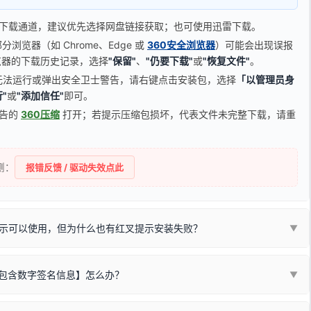
下载通道，建议优先选择网盘链接获取；也可使用迅雷下载。
览器（如 Chrome、Edge 或
360安全浏览器
）可能会出现误报
器的下载历史记录，选择
"保留"
、
"仍要下载"
或
"恢复文件"
。
无法运行或弹出安全卫士警告，请右键点击安装包，选择
「以管理员身
"
或
"添加信任"
即可。
广告的
360压缩
打开；若提示压缩包损坏，代表文件未完整下载，请重
侧：
报错反馈 / 驱动失效点此
示可以使用，但为什么也有红叉提示安装失败？
▼
不包含数字签名信息】怎么办？
▼
装程序在运行时会检测您的系统位数，并只安装与系统相匹配的那一部
字签名。部分老旧打印机的原厂驱动，往往会弹出此类提示。