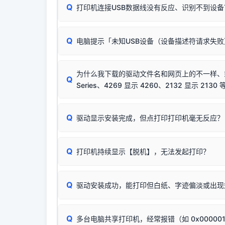
Q
打印机连接USB数据线没有反应、识别不到设备
：
✔ 可以使用了
🛡️ 本站驱动均经过严格签名。但由于微软系统
：代
✘ 安装失败
彻底不再识别老旧驱动的 SHA-1 签名
，导致安
请对照本站安装器左侧的图示进行排查：
结论：只要窗口里出
该报错是因为老款打印机官方使用的是旧版签名，新版 
Q
电脑提示「未知USB设备（设备描述符请求失
首先确认打印机电源已开启，USB数据线两端
临时解决方案：
关闭系统驱动强制签名完整步骤
若使用的是台式机，请优先插到电脑机箱的
后置
安装完成后可打印Windows系统测试页确认连通，
出现该报错说明电脑读取不到打印机硬件信息。这
（提醒：此方式仅在安装老款驱动时临时开启，日常正
排除线材松动后，可尝试更换一条USB数据线
为什么我下载的驱动文件名和网页上的不一样、或者
将USB数据线两端全部拔下，重新插紧；
Q
Series、4269 显示 4260、2132 显示 2130 
台式电脑请务必插在机箱后置USB插口，切勿
关闭打印机电源，等待约5秒后重新开机，让系
🟢 放心：这是正常匹配的官方驱动，通常可以
Q
驱动显示安装完成，但点打印打印机毫无反应？
尝试更换一条带双磁环屏蔽的优质打印线，劣质
这是打印机行业普遍采用的**官方命名规则**。
印功能基本一致**的几十款机型，划归为"同一个系
若进行上述操作后依然无效，可能为打印机主板接
建议通过简易自检，快速划分排查范围：
为了提高开发和维护效率，官方只会为该系列发布*
Q
打印机持续显示【脱机】，无法发起打印？
观察打印机指示灯：
🟢 绿灯常亮
通常代表机
型号**，或者在尾部加上
"Series（系列）"
标识。
缺纸、卡纸或耗材未能被识别。
简单尝试：关闭打印机电源，重启电脑，重新插
进行简易复印测试（限一体机）：掀开扫描仪盖
Q
驱动安装成功，能打印但白纸、字迹偏淡或出现
进入系统打印队列，点击顶部「打印机」菜单，
📌 行业常见典型例子（它们共用同一个官方驱
试。
若打印任务堆积卡死，可尝试使用本站免费工具
惠普 (HP)
✅ 复印正常 = 打印机硬件良好。故障通常出在
此现象通常与驱动无关，大多为耗材或硬件故障，
完整图文修复指导：
打印机显示脱机一键修复教程
：
HP Smart Tank 511、515、516、518
等
❌ 复印无反应/打印白纸 = 打印机本身存在
Q
多台电脑共享打印机，经常报错（如 0x00000
机身自检或复印同样不正常：激光机可能碳粉耗