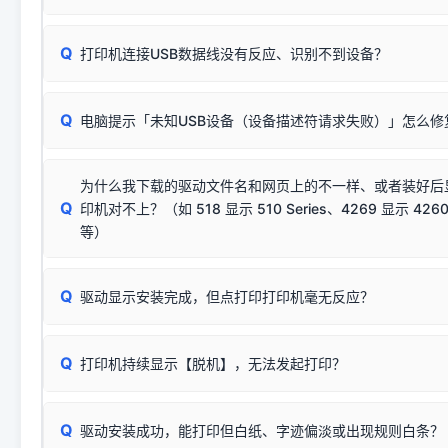
数，并只安装与系统相匹配的那一部分：
Windows较新版本系统强制校验驱动的安全数字签名。部分
Q
往往会弹出此类提示。
打印机连接USB数据线没有反应、识别不到设备？
：代表与您当
✔ 可以使用了
动已安装成功。
🛡️ 本站驱动均经过严格签名。但由于微软系统安全限制，
部
请对照本站安装器左侧的图示进行排查：
：代表与本机系
✘ 安装失败
系统（如 Win10/Win11 最新版）已彻底不再识别老旧驱动的
Q
电脑提示「未知USB设备（设备描述符请求失败）」怎么修
首先确认打印机电源已开启，USB数据线两端已完全插紧；
（被自动跳过），并不影响正
致安装失败。请尝试以下方案：
若使用的是台式机，请优先插到电脑机箱的
后置原生USB接
结论：只要窗口里出现了任意一
出现该报错说明电脑读取不到打印机硬件信息。这通常和驱动
该报错是因为老款打印机官方使用的是旧版签名，新版 Win10/W
供电不足极易导致识别失败）；
窗口去打印测试即可。
为什么我下载的驱动文件名和网页上的不一样、或者装好后
查硬件连接：
容，而非文件安全性问题。
排除线材松动后，可尝试更换一条USB数据线，或在设备管
Q
印机对不上？（如 518 显示 510 Series、4269 显示 4260
将USB数据线两端全部拔下，重新插紧；
临时解决方案：
关闭系统驱动强制签名完整步骤
安装完成后可打印Windows系统测试页确认连通，参考：
如何打
硬件改动】刷新硬件列表。
等）
台式电脑请务必插在机箱后置USB插口，切勿使用前置插口
页图文教程
（提醒：此方式仅在安装老款驱动时临时开启，日常正常使用无需
关闭打印机电源，等待约5秒后重新开机，让系统重新握手
🟢 放心：这是正常匹配的官方驱动，通常可以顺利安装与
验。）
Q
驱动显示安装完成，但点打印打印机毫无反应？
尝试更换一条带双磁环屏蔽的优质打印线，劣质或老化的线
这是打印机行业普遍采用的**官方命名规则**。因为品牌商在
因。
配置稍有不同，但内部核心芯片和打印功能基本一致**的几十
建议通过简易自检，快速划分排查范围：
系列"。
若进行上述操作后依然无效，可能为打印机主板接口故障。详
Q
打印机持续显示【脱机】，无法发起打印？
观察打印机指示灯：
🟢 绿灯常亮
通常代表机器处于正常
USB设备简易修复教程
为了提高开发和维护效率，官方只会为该系列发布**一套通用的
或
🟡 黄灯
闪烁/常亮，一般表示缺纸、卡纸或耗材未能
时，通常会采用这个系列中的**基础款型号**，或者在尾部加
简单尝试：关闭打印机电源，重启电脑，重新插拔机箱后置原
识。
Q
进行简易复印测试（限一体机）：掀开扫描仪盖板，原稿朝
驱动安装成功，能打印但白纸、字迹偏淡或出现规则白条？
进入系统打印队列，点击顶部「打印机」菜单，检查并
取消