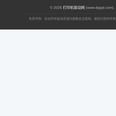
：非常好，无病毒 
人和色色婚纱影楼
评论
佳能Canon PIXMA iP1188 驱
© 2026
打印机驱动网
(www.dyjqd.com). 
：等下
红枫叶
评论
佳能Canon PIXMA iP1188 驱
免责声明：本站所有驱动资源均搜集自互联网，版权归原软件制