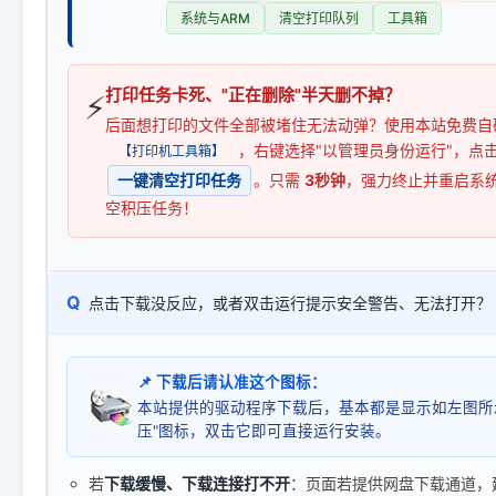
系统与ARM
清空打印队列
工具箱
打印任务卡死、"正在删除"半天删不掉？
⚡
后面想打印的文件全部被堵住无法动弹？使用本站免费自
，右键选择"以管理员身份运行"，点
【打印机工具箱】
一键清空打印任务
。只需
3秒钟
，强力终止并重启系
空积压任务！
Q
点击下载没反应，或者双击运行提示安全警告、无法打开？
📌 下载后请认准这个图标：
本站提供的驱动程序下载后，基本都是显示如左图所
压"图标，双击它即可直接运行安装。
若
下载缓慢、下载连接打不开
：页面若提供网盘下载通道，