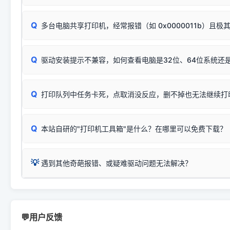
按下带有复印标识
的按键测试。
机」
选项；
此现象通常与驱动无关，大多为耗材或硬件故障，请优先进行机
✅ 复印正常 = 打印机硬件良好。故障通常出在电脑驱动、
📌 行业常见典型例子（它们共用同一个官方驱动包）：
若打印任务堆积卡死，可尝试使用本站免费工具箱，一键修
Q
断：
多台电脑共享打印机，经常报错（如 0x0000011b）且极
上；
惠普 (HP)
完整图文修复指导：
打印机显示脱机一键修复教程
❌ 复印无反应/打印白纸 = 打印机本身存在硬件故障。重
机身自检或复印同样不正常：激光机可能碳粉耗尽、硒鼓寿
：
HP Smart Tank 511、515、516、518
等属于同系列
Windows安全补丁更新后，极易导致局域网USB共享模式下报错 `0
系售后或商家。
能墨盒干涸、喷头堵塞。
显示为
HP Smart Tank 510 Series
.
Q
频繁脱机。
驱动安装提示不兼容，如何查看电脑是32位、64位系统还是
分步排查方案：
驱动装好无法打印完整排查方案
机身单独测试一切正常，唯独电脑打印时出现异常：需重新检测 
：
HP DeskJet 2131、2132、2138
等属于同系列，官方
✅ 建议首先自查：打印机本身是否支持WiFi/无线或有线
试页、端口或驱动配置。
为
HP DeskJet 2130 Series
.
式最稳定）
在键盘上同时按下
+
Win
P
Q
爱普生 (Epson)
打印队列中任务卡死，点取消没反应，删不掉也无法继续打
一键打开系统属性，即可查看
如果您需要选购更换硒鼓或墨盒等，可点击右侧链接查看。微薄
检查机身背面，是否配有 RJ45 网络接口；
：
Epson L4266、L4268、L4269
等属于同系列，官方
型。
于本站服务器租用与工具箱的维护。
检查操作面板上是否有类似无线/WiFi的图标或按键；
为
Epson L4260 Series
.
当发送了错误的打印指令、想删
您也可以使用本站自研的
【打
Q
本站自研的"打印机工具箱"是什么？在哪里可以免费下载？
查看高性价比耗材 ＞
打印机具体型号后缀若带有
佳能 (Canon)
W / DN / WiFi
，通常代表具备
得等好久才有反应挺浪费时间的
在左下角"系统信息"一栏中，
：
Canon G3820、G3821、G3860
等属于同系列，官
若打印机本身带有网口/WiFi，请直接将其配置为网络打印模
到当前的操作系统版本以及系
💡 推荐使用工具箱一键清理：
这是本站自研开发的**绿色、免安装、无广告维护小工具**，
为
Canon G3020 Series
.
USB局域网共享方案。
💡
下载并打开本站自研的
【打印
疑难操作：
遇到其他奇葩报错、或疑难驱动问题无法解决？
详细图文指南：
如何查看自己电
三星 (Samsung)
进入左侧
「安装维护」
菜单；
共享报错完整修复教程：
0x0000011b报错手工解决办法
一键重启打印服务，清除各种顽固卡死、无法删除的打印队
您可以将您遇到的问题反馈给我们。请务必附带：
打印机完整型
：
Samsung SCX-3401、3405
等属于同系列，官方驱
在系统工具模块下，点击
【清
智能扫描并查看打印机当前的真实硬件端口；
⚠️ ARM架构笔记本提醒：若您的电脑是搭载骁龙处理器的超薄本、Su
遇到故障时的具体报错弹窗截图
。
Samsung SCX-3400 Series
.
（备选方案）通过"网络打印共享器"硬件可直接将传统USB打印
件将自动安全停止后台服务、
Windows ARM 系统设备，普通的 X86/X64 驱动将无法
新手免输命令行，一键呼出各种系统底层打印设置。
印机，多电脑连接不求人、不受补丁影响。
新启动打印引擎，一键彻底解
门的 ARM 专用驱动。普通电脑用户请忽略本条。
💬用户反馈
💡 这种情况特别多，这里不一一列举。
📬 统一反馈邮箱：
dyjqd@qq.com
官方免费下载入口：
https://www.dyjqd.com/api/down.htm
查看打印共享服务器 ＞
打印机工具箱下载地址：