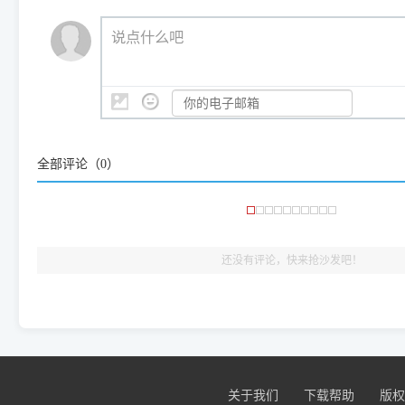
（工具箱全面支持 Win7/8/10/11，终身免费，没有任何隐藏收费
https://www.dyjqd.com/ap
我们会有专人定期查收并整理高频疑难解答，感谢您的支持与厚爱
💡 通俗类比：
这就好比 iPhone 15、iPhone 15 Pro 外
说点什么吧
系统时，下载的都是同一个统称为"iOS 17"的安装包。这里的 510 Se
是它们共享的"系统"。
👨‍💻 站长有话说：
咱几乎每天都在远程帮网友安装各种打印机驱动。本站提供的驱
频使用的，要是驱动有错或者不能用，站长每天帮人装机时早就
全部评论（
0
）
大家反馈的问题也会及时验证修复，大家完全可以放心下载。
🎯 检验标准：只要驱动顺利装完，设备管理器内没有黄色感叹
出纸，就说明已经完美兼容，无需纠结显示名称上的细微差别
还没有评论，快来抢沙发吧！
：
1595155093@qq.com
评论
佳能Canon PIXMA iP1188 驱
：一安装，马上可
670632966@qq.com
评论
佳能Canon PIXMA iP1188 驱
：一安
670632966@QQ.COM
评论
佳能Canon PIXMA iP1188 驱
：一安装
563590580@qq.com
评论
佳能Canon PIXMA iP1188 驱
：确
1061752104@qq.com
评论
佳能Canon PIXMA iP1188 驱
：刚刚装了一下，
522069952@qq.com
评论
佳能Canon PIXMA iP1188 驱
关于我们
下载帮助
版权
谢！为楼主点赞！