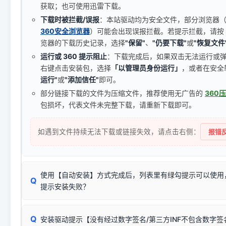
获取；也可使用迅雷下载。
下载时被拦截/误报
：本站驱动均为安全文件，部分浏览器（如 C
360安全浏览器
）可能会出现误报拦截。若提示拦截，请按
览器的下载历史记录，选择
"保留"
、
"仍要下载"
或
"恢复文件
运行或 360 提示阻止
：下载完成后，如果双击无法运行或
右键点击安装包，选择
「以管理员身份运行」
，或者在安全
运行"
或
"添加信任"
即可。
部分链接下载的文件为压缩文件，推荐使用无广告的
360
包损坏，代表文件未完整下载，请重新下载即可。
如遇到文件持续无法下载或链接失效，请点击右侧：
报错反
使用【自动安装】方式完成后，列表里有绿勾提示可以使用
Q
提示安装失败？
无需担心，这是正常现象。
Q
安装驱动提示【没有经过数字签名/第三方INF不包含数字
由于本站驱动包集成了32位和64位驱动，自动安装程序在运