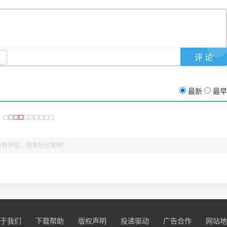
支持与厚爱。
没有黄色感叹号，且打印测试能正常出纸，就说明已经完美兼容，无需纠
最新
最早
没有评论，快来抢沙发吧！
于我们
下载帮助
版权声明
投递驱动
广告合作
网站地