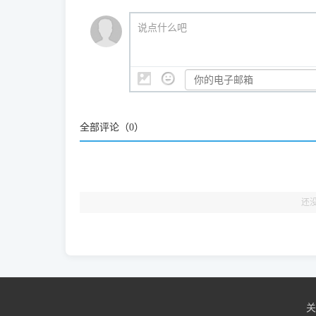
我们会有专人定期查收并整理高频疑难解答，感谢您的
🎯 检验标准：只要驱动顺利装完，设备管理器内
说点什么吧
结显示名称上的细微差别。
全部评论（
0
）
还
关