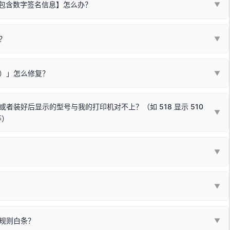
不包含数字签名信息】怎么办？
▼
装程序在运行时会检测您的系统位数，并只安装与系统相匹配的那一部
字签名。部分老旧打印机的原厂驱动，往往会弹出此类提示。
？
代表与您当前电脑系统相兼容的驱动已安装成功。
▼
安全限制，
部分新版 Windows 系统（如 Win10/Win11 最新版）已
表与本机系统位数不兼容的驱动（被自动跳过），并不影响正常打印。
装失败。请尝试以下方案：
现了任意一个绿色对勾，直接关闭窗口去打印测试即可。
Win10/Win11 系统不再默认兼容，而非文件安全性问题。
败）」怎么修复？
▼
已完全插紧；
原生USB接口
（前置面板或拓展坞供电不足极易导致识别失败）；
参考：
如何打印Windows系统测试页图文教程
通常和驱动无关，请按以下步骤排查硬件连接：
常使用无需长期关闭系统安全校验。）
，或在设备管理器中点击【扫描检测硬件改动】刷新硬件列表。
装好后显示的型号与我的打印机对不上？（如 518 显示 510
▼
等）
使用前置插口或外接拓展坞；
统重新握手识别；
顺利安装与使用。
▼
或老化的线材是此问题的高发诱因。
因为品牌商在生产时，会将**外观和配置稍有不同，但内部核心芯片和打
列"。
口故障。详细图文请参考：
未知USB设备简易修复教程
*一套通用的驱动程序**。命名时，通常会采用这个系列中的**基础款
▼
器处于正常待机状态；
🔴 红灯
或
🟡 黄灯
闪烁/常亮，一般表示
拔机箱后置原生USB接口；
板，原稿朝下放置在玻璃面板上，按下带有复印标识
的按键测
规则白条？
▼
检查并
取消勾选「脱机使用打印机」
选项；
动包）：