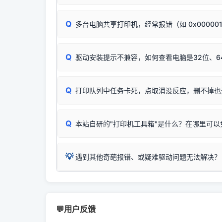
若打印任务堆积卡死，可尝试使用本站免费工具
惠普 (HP)
✅ 复印正常 = 打印机硬件良好。故障通常出在
此现象通常与驱动无关，大多为耗材或硬件故障，
完整图文修复指导：
打印机显示脱机一键修复教程
：
HP Smart Tank 511、515、516、518
等
❌ 复印无反应/打印白纸 = 打印机本身存在
Q
多台电脑共享打印机，经常报错（如 0x00000
机身自检或复印同样不正常：激光机可能碳粉耗
：
HP DeskJet 2131、2132、2138
等属于
分步排查方案：
驱动装好无法打印完整排查方案
机身单独测试一切正常，唯独电脑打印时出现异常：
Windows安全补丁更新后，极易导致局域网USB共享模
爱普生 (Epson)
Q
驱动安装提示不兼容，如何查看电脑是32位、6
：
Epson L4266、L4268、L4269
等属于同
✅ 建议首先自查：打印机本身是否支持WiFi
如果您需要选购更换硒鼓或墨盒等，可点击右侧链接
佳能 (Canon)
于本站服务器租用与工具箱的维护。
检查机身背面，是否配有 RJ45 网络接口；
在键盘上同时按下
：
Canon G3820、G3821、G3860
等属于
Q
检查操作面板上是否有类似无线/WiFi的图标或
打印队列中任务卡死，点取消没反应，删不掉也
系统位数与架构类
三星 (Samsung)
打印机具体型号后缀若带有
W / DN / WiFi
，通
您也可以使用本站
：
Samsung SCX-3401、3405
等属于同系
当发送了错误的打印
若打印机本身带有网口/WiFi，请直接将其配置为
观、快速地查看到
Q
本站自研的"打印机工具箱"是什么？在哪里可以
💡 推荐使用工具箱一
共享报错完整修复教程：
0x0000011b报错手工
详细图文指南：
💡 这
如何
下载并打开本站自
这是本站自研开发的**绿色、免安装、无广告维护
💡
遇到其他奇葩报错、或疑难驱动问题无法解决？
进入左侧
「安装维
（备选方案）通过"网络打印共享器"硬件可直接将传
一键重启打印服务，清除各种顽固卡死、无法删
⚠️ ARM架构笔记本提醒：若您的电脑是搭载骁龙处理器的
💡 通俗类比：
这就好比 iPhone 15、iPhon
印机，多电脑连接不求人、不受补丁影响。
在系统工具模块下
智能扫描并查看打印机当前的真实硬件端口；
X86/X64 驱动将无法兼容，必须联系官方寻求专
为"iOS 17"的安装包。这里的 510 Series / 42
您可以将您遇到的问题反馈给我们。请务必附带：
粉碎缓存残留并重
新手免输命令行，一键呼出各种系统底层打印设
打印机工具箱下载
👨‍💻 站长有话说：
📬 统
官方免费下载入口：
https://www.dyjqd.com/ap
咱几乎每天都在远程帮网友安装各种打印机驱动。本
💬用户反馈
站长每天帮人装机时早就会发现并修复了，而且大家
（工具箱全面支持 Win7/8/10/11，终身免费，没