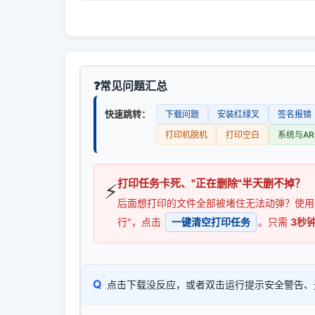
常见问题汇总
快速跳转：
下载问题
安装红绿叉
签名报错
打印机脱机
打印空白
系统与AR
打印任务卡死、"正在删除"半天删不掉？
⚡
后面想打印的文件全部被堵住无法动弹？使
行"，点击
一键清空打印任务
。只需
3秒
Q
点击下载没反应，或者双击运行提示安全警告、