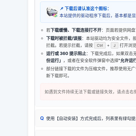
📌 下载后请认准这个图标：
本站提供的驱动程序下载后，基本都是显
若
下载缓慢、下载连接打不开
：页面若提供网盘
下载时被拦截/误报
：本站驱动均为安全文件，部分浏
拦截。若提示拦截，请按
+
打开浏览
Ctrl
J
运行或 360 提示阻止
：下载完成后，如果双击
份运行」
，或者在安全软件弹窗中选择
"允许运行
部分链接下载的文件为压缩文件，推荐使用无
新下载即可。
如遇到文件持续无法下载或链接失效，请点击右
Q
使用【自动安装】方式完成后，列表里有绿勾提
无需担心，这是正常现象。