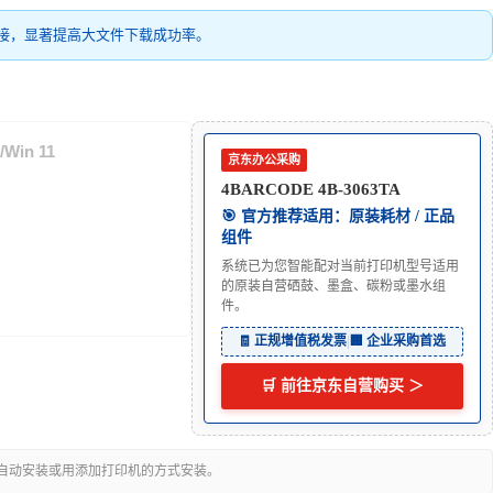
接，显著提高大文件下载成功率。
/Win 11
京东办公采购
4BARCODE 4B-3063TA
🎯 官方推荐适用：原装耗材 / 正品
组件
系统已为您智能配对当前打印机型号适用
的原装自营硒鼓、墨盒、碳粉或墨水组
件。
🧾 正规增值税发票
|
🏢 企业采购首选
🛒 前往京东自营购买 ＞
可自动安装或用添加打印机的方式安装。