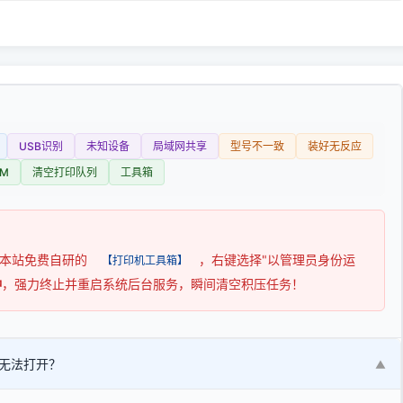
USB识别
未知设备
局域网共享
型号不一致
装好无反应
M
清空打印队列
工具箱
用本站免费自研的
，右键选择"以管理员身份运
【打印机工具箱】
钟
，强力终止并重启系统后台服务，瞬间清空积压任务！
无法打开？
▼