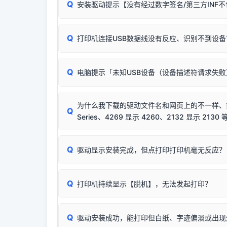
Q
安装驱动提示【没有经过数字签名/第三方INF
由于本站驱动包集成了32位和64位驱动，自动安
分：
Windows较新版本系统强制校验驱动的安全数
Q
打印机连接USB数据线没有反应、识别不到设备
：
✔ 可以使用了
🛡️ 本站驱动均经过严格签名。但由于微软系统
：代
✘ 安装失败
彻底不再识别老旧驱动的 SHA-1 签名
，导致安
请对照本站安装器左侧的图示进行排查：
结论：只要窗口里出
该报错是因为老款打印机官方使用的是旧版签名，新版 
Q
电脑提示「未知USB设备（设备描述符请求失
首先确认打印机电源已开启，USB数据线两端
临时解决方案：
关闭系统驱动强制签名完整步骤
若使用的是台式机，请优先插到电脑机箱的
后置
安装完成后可打印Windows系统测试页确认连通，
出现该报错说明电脑读取不到打印机硬件信息。这
（提醒：此方式仅在安装老款驱动时临时开启，日常正
排除线材松动后，可尝试更换一条USB数据线
为什么我下载的驱动文件名和网页上的不一样、或者
将USB数据线两端全部拔下，重新插紧；
Q
Series、4269 显示 4260、2132 显示 2130 
台式电脑请务必插在机箱后置USB插口，切勿
关闭打印机电源，等待约5秒后重新开机，让系
🟢 放心：这是正常匹配的官方驱动，通常可以
Q
驱动显示安装完成，但点打印打印机毫无反应？
尝试更换一条带双磁环屏蔽的优质打印线，劣质
这是打印机行业普遍采用的**官方命名规则**。
印功能基本一致**的几十款机型，划归为"同一个系
若进行上述操作后依然无效，可能为打印机主板接
建议通过简易自检，快速划分排查范围：
为了提高开发和维护效率，官方只会为该系列发布*
Q
打印机持续显示【脱机】，无法发起打印？
观察打印机指示灯：
🟢 绿灯常亮
通常代表机
型号**，或者在尾部加上
"Series（系列）"
标识。
缺纸、卡纸或耗材未能被识别。
简单尝试：关闭打印机电源，重启电脑，重新插
进行简易复印测试（限一体机）：掀开扫描仪盖
Q
驱动安装成功，能打印但白纸、字迹偏淡或出现
进入系统打印队列，点击顶部「打印机」菜单，
📌 行业常见典型例子（它们共用同一个官方驱
试。