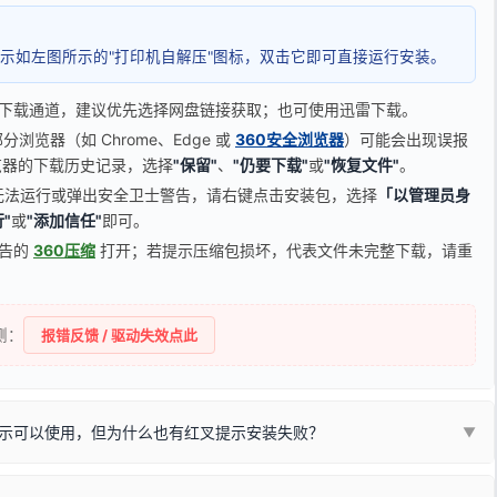
示如左图所示的"打印机自解压"图标，双击它即可直接运行安装。
下载通道，建议优先选择网盘链接获取；也可使用迅雷下载。
览器（如 Chrome、Edge 或
360安全浏览器
）可能会出现误报
器的下载历史记录，选择
"保留"
、
"仍要下载"
或
"恢复文件"
。
无法运行或弹出安全卫士警告，请右键点击安装包，选择
「以管理员身
"
或
"添加信任"
即可。
广告的
360压缩
打开；若提示压缩包损坏，代表文件未完整下载，请重
侧：
报错反馈 / 驱动失效点此
示可以使用，但为什么也有红叉提示安装失败？
▼