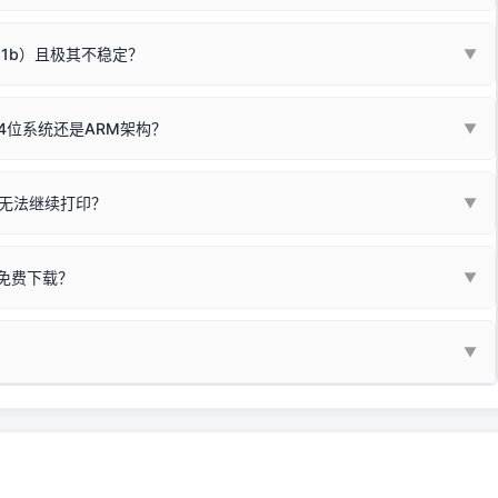
箱，一键修复或清空打印队列。
电脑驱动、USB连接线或系统服务上；
请优先进行机身自检/复印进行判断：
属于同系列，官方驱动名称通常显示为
HP Smart Tank 510 Series
.
硬件故障。重装驱动无法解决，建议联系售后或商家。
11b）且极其不稳定？
▼
尽、硒鼓寿命终结；喷墨打印机可能墨盒干涸、喷头堵塞。
同系列，官方驱动名称通常显示为
HP DeskJet 2130 Series
.
需重新检测 Windows 系统测试页、端口或驱动配置。
式下报错 `0x0000011b` 或频繁脱机。
4位系统还是ARM架构？
▼
系列，官方驱动名称通常显示为
Epson L4260 Series
.
/无线或有线网络打印？（此连接模式最稳定）
查看。微薄佣金收益将全部用
查看高性价比耗材 ＞
+
快捷键可一键打开系统属性，即可查看当前
Win
Pause/Break
同系列，官方驱动名称通常显示为
Canon G3020 Series
.
按键；
无法继续打印？
▼
型。
常代表具备网络连接能力。
自研的
【打印机工具箱】
，打开后在左下角"系统信息"一栏中，即可直
列，官方驱动名称通常显示为
Samsung SCX-3400 Series
.
指令、想删除打印任务后打别的，得等好久才有反应挺浪费时间的。
网络打印模式。如果没有，再采用USB局域网共享方案。
当前的操作系统版本以及系统架构。
免费下载？
▼
键清理：
解决办法
种情况特别多，这里不一一列举。
查看自己电脑系统位数教程
研的
【打印机工具箱】
；
小工具**，旨在简化打印机的各种疑难操作：
▼
护」
菜单；
统USB打印机升级为独立网络打
除的打印队列；
超薄本、Surface Pro X等 Windows ARM 系统设备，普通的
查看打印共享服务器 ＞
e 15 Pro 外观和配置有差异，但它们升级系统时，下载的都是同一个统称
，点击
【清空打印任务】
按钮，软件将自动安全停止后台服务、彻底
门的 ARM 专用驱动。普通电脑用户请忽略本条。
60 就是它们共享的"系统"。
打印机完整型号 + 电脑系统版本 + 遇到故障时的具体报错弹窗截图
。
新启动打印引擎，一键彻底解决卡死。
置。
地址：
https://www.dyjqd.com/api/down.html
一反馈邮箱：
dyjqd@qq.com
i/down.html
站提供的驱动都是站长在实战中高频使用的，要是驱动有错或者不能用，
反馈的问题也会及时验证修复，大家完全可以放心下载。
有任何隐藏收费及广告插件。）