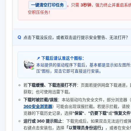
一键清空打印任务
。只需
3秒钟
，强力终止并重启系
空积压任务！
Q
点击下载没反应，或者双击运行提示安全警告、无法打开？
📌 下载后请认准这个图标：
本站提供的驱动程序下载后，基本都是显示如左图所
压"图标，双击它即可直接运行安装。
若
下载缓慢、下载连接打不开
：页面若提供网盘下载通道，
获取；也可使用迅雷下载。
下载时被拦截/误报
：本站驱动均为安全文件，部分浏览器（如 C
360安全浏览器
）可能会出现误报拦截。若提示拦截，请按
览器的下载历史记录，选择
"保留"
、
"仍要下载"
或
"恢复文件
运行或 360 提示阻止
：下载完成后，如果双击无法运行或
右键点击安装包，选择
「以管理员身份运行」
，或者在安全