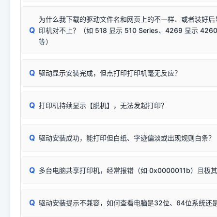
若使用的是台式机，请优先插到电脑机箱的
后置原生USB接
结论：只要窗口里出现了任意一
出现该报错说明电脑读取不到打印机硬件信息。这通常和驱动
该报错是因为老款打印机官方使用的是旧版签名，新版 Win10/W
供电不足极易导致识别失败）；
窗口去打印测试即可。
为什么我下载的驱动文件名和网页上的不一样、或者装好后
查硬件连接：
容，而非文件安全性问题。
排除线材松动后，可尝试更换一条USB数据线，或在设备管
Q
印机对不上？（如 518 显示 510 Series、4269 显示 4260
将USB数据线两端全部拔下，重新插紧；
临时解决方案：
关闭系统驱动强制签名完整步骤
安装完成后可打印Windows系统测试页确认连通，参考：
如何打
硬件改动】刷新硬件列表。
等）
台式电脑请务必插在机箱后置USB插口，切勿使用前置插口
页图文教程
（提醒：此方式仅在安装老款驱动时临时开启，日常正常使用无需
关闭打印机电源，等待约5秒后重新开机，让系统重新握手
🟢 放心：这是正常匹配的官方驱动，通常可以顺利安装与
验。）
Q
驱动显示安装完成，但点打印打印机毫无反应？
尝试更换一条带双磁环屏蔽的优质打印线，劣质或老化的线
这是打印机行业普遍采用的**官方命名规则**。因为品牌商在
因。
配置稍有不同，但内部核心芯片和打印功能基本一致**的几十
建议通过简易自检，快速划分排查范围：
系列"。
若进行上述操作后依然无效，可能为打印机主板接口故障。详
Q
打印机持续显示【脱机】，无法发起打印？
观察打印机指示灯：
🟢 绿灯常亮
通常代表机器处于正常
USB设备简易修复教程
为了提高开发和维护效率，官方只会为该系列发布**一套通用的
或
🟡 黄灯
闪烁/常亮，一般表示缺纸、卡纸或耗材未能
时，通常会采用这个系列中的**基础款型号**，或者在尾部加
简单尝试：关闭打印机电源，重启电脑，重新插拔机箱后置原
识。
Q
进行简易复印测试（限一体机）：掀开扫描仪盖板，原稿朝
驱动安装成功，能打印但白纸、字迹偏淡或出现规则白条？
进入系统打印队列，点击顶部「打印机」菜单，检查并
取消
按下带有复印标识
的按键测试。
机」
选项；
此现象通常与驱动无关，大多为耗材或硬件故障，请优先进行机
✅ 复印正常 = 打印机硬件良好。故障通常出在电脑驱动、
📌 行业常见典型例子（它们共用同一个官方驱动包）：
若打印任务堆积卡死，可尝试使用本站免费工具箱，一键修
Q
断：
多台电脑共享打印机，经常报错（如 0x0000011b）且极
上；
惠普 (HP)
完整图文修复指导：
打印机显示脱机一键修复教程
❌ 复印无反应/打印白纸 = 打印机本身存在硬件故障。重
机身自检或复印同样不正常：激光机可能碳粉耗尽、硒鼓寿
：
HP Smart Tank 511、515、516、518
等属于同系列
Windows安全补丁更新后，极易导致局域网USB共享模式下报错 `0
系售后或商家。
能墨盒干涸、喷头堵塞。
显示为
HP Smart Tank 510 Series
.
Q
频繁脱机。
驱动安装提示不兼容，如何查看电脑是32位、64位系统还是
分步排查方案：
驱动装好无法打印完整排查方案
机身单独测试一切正常，唯独电脑打印时出现异常：需重新检测 
：
HP DeskJet 2131、2132、2138
等属于同系列，官方