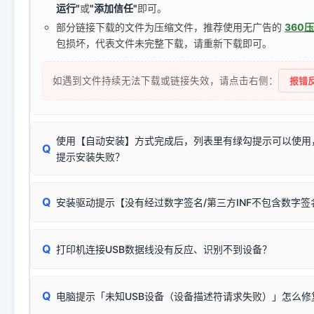
运行"
或
"添加信任"
即可。
部分链接下载的文件为压缩文件，推荐使用无广告的
360
包损坏，代表文件未完整下载，请重新下载即可。
如遇到文件持续无法下载或链接失效，请点击右侧：
报错反
使用【自动安装】方式完成后，列表里有绿勾提示可以使用
Q
提示安装失败？
无需担心，这是正常现象。
Q
安装驱动提示【没有经过数字签名/第三方INF不包含数字
由于本站驱动包集成了32位和64位驱动，自动安装程序在运
数，并只安装与系统相匹配的那一部分：
Windows较新版本系统强制校验驱动的安全数字签名。部分
Q
往往会弹出此类提示。
打印机连接USB数据线没有反应、识别不到设备？
：代表与您当
✔ 可以使用了
动已安装成功。
🛡️ 本站驱动均经过严格签名。但由于微软系统安全限制，
部
请对照本站安装器左侧的图示进行排查：
：代表与本机系
✘ 安装失败
系统（如 Win10/Win11 最新版）已彻底不再识别老旧驱动的
Q
电脑提示「未知USB设备（设备描述符请求失败）」怎么修
首先确认打印机电源已开启，USB数据线两端已完全插紧；
（被自动跳过），并不影响正
致安装失败。请尝试以下方案：