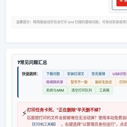
🛒
温馨提示：精简版驱动仅包含打印 and 扫描的基础功能，可自动安装或
常见问题汇总
快速跳转：
下载问题
安装红绿叉
签名报错
USB识别
局域网共享
型号不一致
装好无反应
打印
系统与ARM
清空打印队列
工具箱
打印任务卡死、"正在删除"半天删不掉？
⚡
后面想打印的文件全部被堵住无法动弹？使用本站免费自
，右键选择"以管理员身份运行"，点
【打印机工具箱】