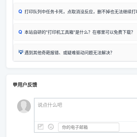
✅ 建议首先自查：打印机本身是否支持WiFi/无线或有线
试页、端口或驱动配置。
为
HP DeskJet 2130 Series
.
式最稳定）
在键盘上同时按下
+
Win
P
Q
爱普生 (Epson)
打印队列中任务卡死，点取消没反应，删不掉也无法继续打
一键打开系统属性，即可查看
如果您需要选购更换硒鼓或墨盒等，可点击右侧链接查看。微薄
检查机身背面，是否配有 RJ45 网络接口；
：
Epson L4266、L4268、L4269
等属于同系列，官方
型。
于本站服务器租用与工具箱的维护。
检查操作面板上是否有类似无线/WiFi的图标或按键；
为
Epson L4260 Series
.
当发送了错误的打印指令、想删
您也可以使用本站自研的
【打
Q
本站自研的"打印机工具箱"是什么？在哪里可以免费下载？
查看高性价比耗材 ＞
打印机具体型号后缀若带有
佳能 (Canon)
W / DN / WiFi
，通常代表具备
得等好久才有反应挺浪费时间的
在左下角"系统信息"一栏中，
：
Canon G3820、G3821、G3860
等属于同系列，官
若打印机本身带有网口/WiFi，请直接将其配置为网络打印模
到当前的操作系统版本以及系
💡 推荐使用工具箱一键清理：
这是本站自研开发的**绿色、免安装、无广告维护小工具**，
为
Canon G3020 Series
.
USB局域网共享方案。
💡
下载并打开本站自研的
【打印
疑难操作：
遇到其他奇葩报错、或疑难驱动问题无法解决？
详细图文指南：
如何查看自己电
三星 (Samsung)
进入左侧
「安装维护」
菜单；
共享报错完整修复教程：
0x0000011b报错手工解决办法
一键重启打印服务，清除各种顽固卡死、无法删除的打印队
您可以将您遇到的问题反馈给我们。请务必附带：
打印机完整型
：
Samsung SCX-3401、3405
等属于同系列，官方驱
在系统工具模块下，点击
【清
智能扫描并查看打印机当前的真实硬件端口；
⚠️ ARM架构笔记本提醒：若您的电脑是搭载骁龙处理器的超薄本、Su
遇到故障时的具体报错弹窗截图
。
Samsung SCX-3400 Series
.
（备选方案）通过"网络打印共享器"硬件可直接将传统USB打印
件将自动安全停止后台服务、
Windows ARM 系统设备，普通的 X86/X64 驱动将无法
新手免输命令行，一键呼出各种系统底层打印设置。
印机，多电脑连接不求人、不受补丁影响。
新启动打印引擎，一键彻底解
门的 ARM 专用驱动。普通电脑用户请忽略本条。
💬用户反馈
💡 这种情况特别多，这里不一一列举。
📬 统一反馈邮箱：
dyjqd@qq.com
官方免费下载入口：
https://www.dyjqd.com/api/down.htm
查看打印共享服务器 ＞
打印机工具箱下载地址：
（工具箱全面支持 Win7/8/10/11，终身免费，没有任何隐藏收费
https://www.dyjqd.com/ap
我们会有专人定期查收并整理高频疑难解答，感谢您的支持与厚爱
💡 通俗类比：
这就好比 iPhone 15、iPhone 15 Pro 外
说点什么吧
系统时，下载的都是同一个统称为"iOS 17"的安装包。这里的 510 Se
是它们共享的"系统"。
👨‍💻 站长有话说：
咱几乎每天都在远程帮网友安装各种打印机驱动。本站提供的驱