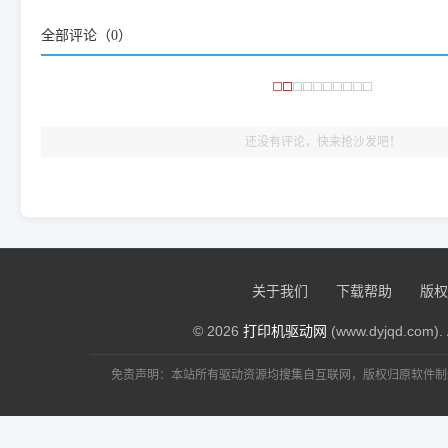
频使用的，要是驱动有错或者不能用，站长每天帮人装机时早就
全部评论（
0
）
大家反馈的问题也会及时验证修复，大家完全可以放心下载。
🎯 检验标准：只要驱动顺利装完，设备管理器内没有黄色感叹
出纸，就说明已经完美兼容，无需纠结显示名称上的细微差别
还没有评论，快来抢沙发吧！
关于我们
下载帮助
版权
© 2026
打印机驱动网
(www.dyjqd.com). 
免责声明：本站所有驱动资源均搜集自互联网，版权归原软件制