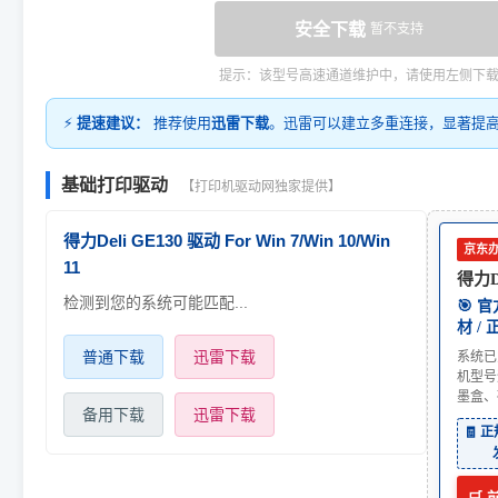
安全下载
暂不支持
提示：该型号高速通道维护中，请使用左侧下
⚡
提速建议：
推荐使用
迅雷下载
。迅雷可以建立多重连接，显著提
基础打印驱动
【打印机驱动网独家提供】
得力Deli GE130 驱动 For Win 7/Win 10/Win
京东
11
得力De
检测到您的系统可能匹配...
🎯 
材 /
普通下载
迅雷下载
系统已
机型号
墨盒、
备用下载
迅雷下载
🧾 