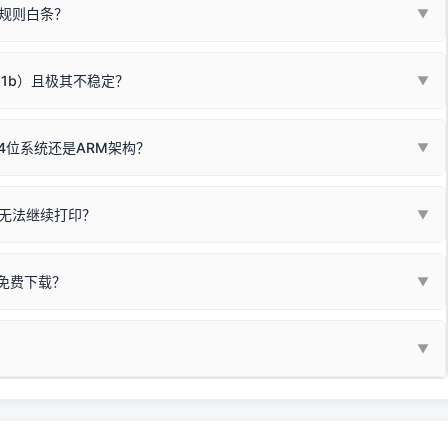
板，原稿朝下放置在玻璃面板上，按下带有复印标识
的按键测
规则白条？
▼
检查并
取消勾选「脱机使用打印机」
选项；
动包）：
箱，一键修复或清空打印队列。
电脑驱动、USB连接线或系统服务上；
请优先进行机身自检/复印进行判断：
属于同系列，官方驱动名称通常显示为
HP Smart Tank 510 Series
.
硬件故障。重装驱动无法解决，建议联系售后或商家。
11b）且极其不稳定？
▼
尽、硒鼓寿命终结；喷墨打印机可能墨盒干涸、喷头堵塞。
同系列，官方驱动名称通常显示为
HP DeskJet 2130 Series
.
需重新检测 Windows 系统测试页、端口或驱动配置。
式下报错 `0x0000011b` 或频繁脱机。
4位系统还是ARM架构？
▼
系列，官方驱动名称通常显示为
Epson L4260 Series
.
/无线或有线网络打印？（此连接模式最稳定）
查看。微薄佣金收益将全部用
查看高性价比耗材 ＞
+
快捷键可一键打开系统属性，即可查看当前
Win
Pause/Break
同系列，官方驱动名称通常显示为
Canon G3020 Series
.
按键；
无法继续打印？
▼
型。
常代表具备网络连接能力。
自研的
【打印机工具箱】
，打开后在左下角"系统信息"一栏中，即可直
列，官方驱动名称通常显示为
Samsung SCX-3400 Series
.
指令、想删除打印任务后打别的，得等好久才有反应挺浪费时间的。
网络打印模式。如果没有，再采用USB局域网共享方案。
当前的操作系统版本以及系统架构。
免费下载？
▼
键清理：
解决办法
种情况特别多，这里不一一列举。
查看自己电脑系统位数教程
研的
【打印机工具箱】
；
小工具**，旨在简化打印机的各种疑难操作：
▼
护」
菜单；
统USB打印机升级为独立网络打
除的打印队列；
超薄本、Surface Pro X等 Windows ARM 系统设备，普通的
查看打印共享服务器 ＞
e 15 Pro 外观和配置有差异，但它们升级系统时，下载的都是同一个统称
，点击
【清空打印任务】
按钮，软件将自动安全停止后台服务、彻底
门的 ARM 专用驱动。普通电脑用户请忽略本条。
60 就是它们共享的"系统"。
打印机完整型号 + 电脑系统版本 + 遇到故障时的具体报错弹窗截图
。
新启动打印引擎，一键彻底解决卡死。
置。
地址：
https://www.dyjqd.com/api/down.html
一反馈邮箱：
dyjqd@qq.com
i/down.html