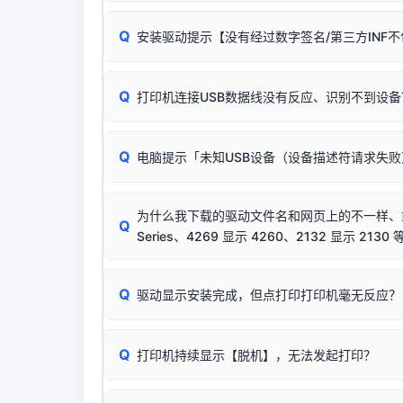
无需担心，这是正常现象。
Q
安装驱动提示【没有经过数字签名/第三方INF
由于本站驱动包集成了32位和64位驱动，自动安
分：
Windows较新版本系统强制校验驱动的安全数
Q
打印机连接USB数据线没有反应、识别不到设备
：
✔ 可以使用了
🛡️ 本站驱动均经过严格签名。但由于微软系统
：代
✘ 安装失败
彻底不再识别老旧驱动的 SHA-1 签名
，导致安
请对照本站安装器左侧的图示进行排查：
结论：只要窗口里出
该报错是因为老款打印机官方使用的是旧版签名，新版 
Q
电脑提示「未知USB设备（设备描述符请求失
首先确认打印机电源已开启，USB数据线两端
临时解决方案：
关闭系统驱动强制签名完整步骤
若使用的是台式机，请优先插到电脑机箱的
后置
安装完成后可打印Windows系统测试页确认连通，
出现该报错说明电脑读取不到打印机硬件信息。这
（提醒：此方式仅在安装老款驱动时临时开启，日常正
排除线材松动后，可尝试更换一条USB数据线
为什么我下载的驱动文件名和网页上的不一样、或者
将USB数据线两端全部拔下，重新插紧；
Q
Series、4269 显示 4260、2132 显示 2130 
台式电脑请务必插在机箱后置USB插口，切勿
关闭打印机电源，等待约5秒后重新开机，让系
🟢 放心：这是正常匹配的官方驱动，通常可以
Q
驱动显示安装完成，但点打印打印机毫无反应？
尝试更换一条带双磁环屏蔽的优质打印线，劣质
这是打印机行业普遍采用的**官方命名规则**。
印功能基本一致**的几十款机型，划归为"同一个系
若进行上述操作后依然无效，可能为打印机主板接
建议通过简易自检，快速划分排查范围：
为了提高开发和维护效率，官方只会为该系列发布*
Q
打印机持续显示【脱机】，无法发起打印？
观察打印机指示灯：
🟢 绿灯常亮
通常代表机
型号**，或者在尾部加上
"Series（系列）"
标识。
缺纸、卡纸或耗材未能被识别。
简单尝试：关闭打印机电源，重启电脑，重新插