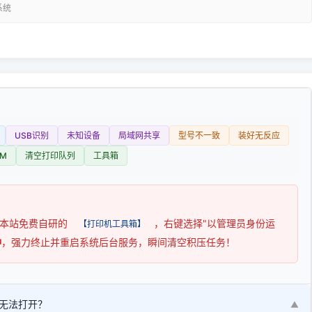
系统
USB识别
未知设备
局域网共享
型号不一致
装好无反应
M
清空打印队列
工具箱
用本站免费自研的
，右键选择"以管理员身份运
【打印机工具箱】
钟
，强力终止并重启系统后台服务，瞬间清空积压任务！
无法打开？
▼