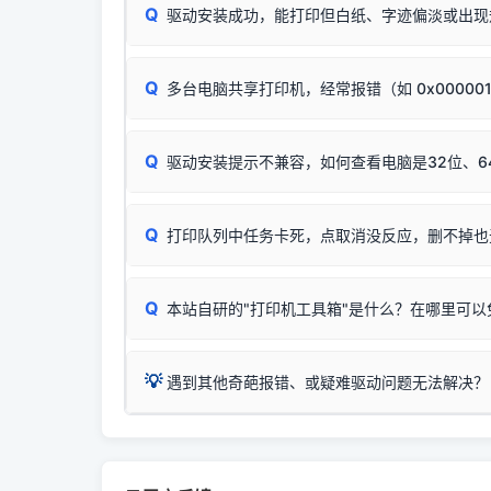
进行简易复印测试（限一体机）：掀开扫描仪盖
Q
驱动安装成功，能打印但白纸、字迹偏淡或出现
进入系统打印队列，点击顶部「打印机」菜单，
📌 行业常见典型例子（它们共用同一个官方驱
试。
若打印任务堆积卡死，可尝试使用本站免费工具
惠普 (HP)
✅ 复印正常 = 打印机硬件良好。故障通常出在
此现象通常与驱动无关，大多为耗材或硬件故障，
完整图文修复指导：
打印机显示脱机一键修复教程
：
HP Smart Tank 511、515、516、518
等
❌ 复印无反应/打印白纸 = 打印机本身存在
Q
多台电脑共享打印机，经常报错（如 0x00000
机身自检或复印同样不正常：激光机可能碳粉耗
：
HP DeskJet 2131、2132、2138
等属于
分步排查方案：
驱动装好无法打印完整排查方案
机身单独测试一切正常，唯独电脑打印时出现异常：
Windows安全补丁更新后，极易导致局域网USB共享模
爱普生 (Epson)
Q
驱动安装提示不兼容，如何查看电脑是32位、6
：
Epson L4266、L4268、L4269
等属于同
✅ 建议首先自查：打印机本身是否支持WiFi
如果您需要选购更换硒鼓或墨盒等，可点击右侧链接
佳能 (Canon)
于本站服务器租用与工具箱的维护。
检查机身背面，是否配有 RJ45 网络接口；
在键盘上同时按下
：
Canon G3820、G3821、G3860
等属于
Q
检查操作面板上是否有类似无线/WiFi的图标或
打印队列中任务卡死，点取消没反应，删不掉也
系统位数与架构类
三星 (Samsung)
打印机具体型号后缀若带有
W / DN / WiFi
，通
您也可以使用本站
：
Samsung SCX-3401、3405
等属于同系
当发送了错误的打印
若打印机本身带有网口/WiFi，请直接将其配置为
观、快速地查看到
Q
本站自研的"打印机工具箱"是什么？在哪里可以
💡 推荐使用工具箱一
共享报错完整修复教程：
0x0000011b报错手工
详细图文指南：
💡 这
如何
下载并打开本站自
这是本站自研开发的**绿色、免安装、无广告维护
💡
遇到其他奇葩报错、或疑难驱动问题无法解决？
进入左侧
「安装维
（备选方案）通过"网络打印共享器"硬件可直接将传
一键重启打印服务，清除各种顽固卡死、无法删
⚠️ ARM架构笔记本提醒：若您的电脑是搭载骁龙处理器的
💡 通俗类比：
这就好比 iPhone 15、iPhon
印机，多电脑连接不求人、不受补丁影响。
在系统工具模块下
智能扫描并查看打印机当前的真实硬件端口；
X86/X64 驱动将无法兼容，必须联系官方寻求专
为"iOS 17"的安装包。这里的 510 Series / 42
您可以将您遇到的问题反馈给我们。请务必附带：
粉碎缓存残留并重
新手免输命令行，一键呼出各种系统底层打印设
打印机工具箱下载
👨‍💻 站长有话说：
📬 统
官方免费下载入口：
https://www.dyjqd.com/ap