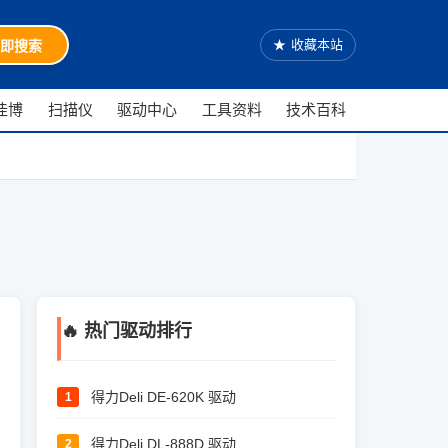
★
收藏本站
即搜索
佳博
扫描仪
驱动中心
工具资料
技术百科
🔥 热门驱动排行
得力Deli DE-620K 驱动
1
得力Deli DL-888D 驱动
2