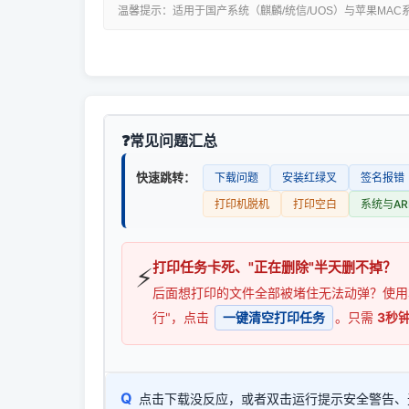
温馨提示：适用于国产系统（麒麟/统信/UOS）与苹果MAC
常见问题汇总
快速跳转：
下载问题
安装红绿叉
签名报错
打印机脱机
打印空白
系统与AR
打印任务卡死、"正在删除"半天删不掉？
⚡
后面想打印的文件全部被堵住无法动弹？使
行"，点击
一键清空打印任务
。只需
3秒
Q
点击下载没反应，或者双击运行提示安全警告、