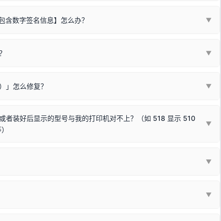
不包含数字签名信息】怎么办？
▼
装程序在运行时会检测您的系统位数，并只安装与系统相匹配的那一部
字签名。部分老旧打印机的原厂驱动，往往会弹出此类提示。
？
代表与您当前电脑系统相兼容的驱动已安装成功。
▼
安全限制，
部分新版 Windows 系统（如 Win10/Win11 最新版）已
表与本机系统位数不兼容的驱动（被自动跳过），并不影响正常打印。
装失败。请尝试以下方案：
现了任意一个绿色对勾，直接关闭窗口去打印测试即可。
Win10/Win11 系统不再默认兼容，而非文件安全性问题。
败）」怎么修复？
▼
已完全插紧；
原生USB接口
（前置面板或拓展坞供电不足极易导致识别失败）；
参考：
如何打印Windows系统测试页图文教程
通常和驱动无关，请按以下步骤排查硬件连接：
常使用无需长期关闭系统安全校验。）
，或在设备管理器中点击【扫描检测硬件改动】刷新硬件列表。
装好后显示的型号与我的打印机对不上？（如 518 显示 510
▼
等）
使用前置插口或外接拓展坞；
统重新握手识别；
顺利安装与使用。
▼
或老化的线材是此问题的高发诱因。
因为品牌商在生产时，会将**外观和配置稍有不同，但内部核心芯片和打
列"。
口故障。详细图文请参考：
未知USB设备简易修复教程
*一套通用的驱动程序**。命名时，通常会采用这个系列中的**基础款
▼
器处于正常待机状态；
🔴 红灯
或
🟡 黄灯
闪烁/常亮，一般表示
拔机箱后置原生USB接口；