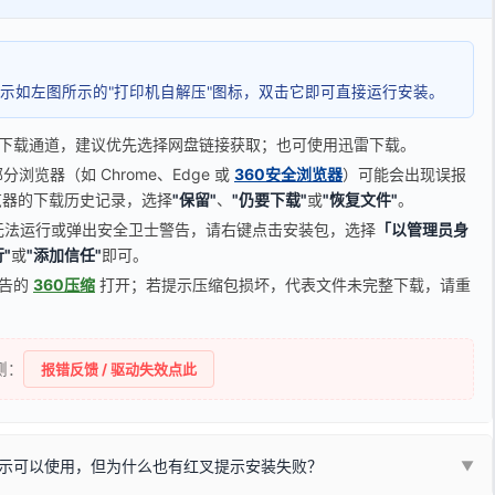
示如左图所示的"打印机自解压"图标，双击它即可直接运行安装。
下载通道，建议优先选择网盘链接获取；也可使用迅雷下载。
览器（如 Chrome、Edge 或
360安全浏览器
）可能会出现误报
器的下载历史记录，选择
"保留"
、
"仍要下载"
或
"恢复文件"
。
无法运行或弹出安全卫士警告，请右键点击安装包，选择
「以管理员身
"
或
"添加信任"
即可。
广告的
360压缩
打开；若提示压缩包损坏，代表文件未完整下载，请重
侧：
报错反馈 / 驱动失效点此
示可以使用，但为什么也有红叉提示安装失败？
▼