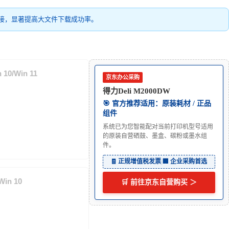
接，显著提高大文件下载成功率。
10/Win 11
京东办公采购
得力Deli M2000DW
🎯 官方推荐适用：原装耗材 / 正品
组件
系统已为您智能配对当前打印机型号适用
的原装自营硒鼓、墨盒、碳粉或墨水组
件。
🧾 正规增值税发票
|
🏢 企业采购首选
in 10
🛒 前往京东自营购买 ＞