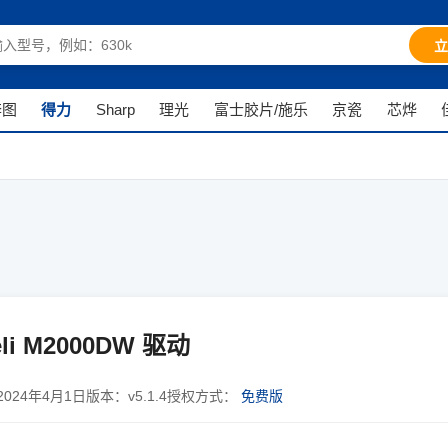
立
奔图
得力
Sharp
理光
富士胶片/施乐
京瓷
芯烨
li M2000DW 驱动
2024年4月1日
版本：
v5.1.4
授权方式：
免费版