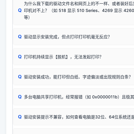
供电不足极易导致识别失败）；
窗口去打印测试即可。
为什么我下载的驱动文件名和网页上的不一样、或者装好后
查硬件连接：
容，而非文件安全性问题。
排除线材松动后，可尝试更换一条USB数据线，或在设备管
Q
印机对不上？（如 518 显示 510 Series、4269 显示 4260
将USB数据线两端全部拔下，重新插紧；
临时解决方案：
关闭系统驱动强制签名完整步骤
安装完成后可打印Windows系统测试页确认连通，参考：
如何打
硬件改动】刷新硬件列表。
等）
台式电脑请务必插在机箱后置USB插口，切勿使用前置插口
页图文教程
（提醒：此方式仅在安装老款驱动时临时开启，日常正常使用无需
关闭打印机电源，等待约5秒后重新开机，让系统重新握手
🟢 放心：这是正常匹配的官方驱动，通常可以顺利安装与
验。）
Q
驱动显示安装完成，但点打印打印机毫无反应？
尝试更换一条带双磁环屏蔽的优质打印线，劣质或老化的线
这是打印机行业普遍采用的**官方命名规则**。因为品牌商在
因。
配置稍有不同，但内部核心芯片和打印功能基本一致**的几十
建议通过简易自检，快速划分排查范围：
系列"。
若进行上述操作后依然无效，可能为打印机主板接口故障。详
Q
打印机持续显示【脱机】，无法发起打印？
观察打印机指示灯：
🟢 绿灯常亮
通常代表机器处于正常
USB设备简易修复教程
为了提高开发和维护效率，官方只会为该系列发布**一套通用的
或
🟡 黄灯
闪烁/常亮，一般表示缺纸、卡纸或耗材未能
时，通常会采用这个系列中的**基础款型号**，或者在尾部加
简单尝试：关闭打印机电源，重启电脑，重新插拔机箱后置原
识。
Q
进行简易复印测试（限一体机）：掀开扫描仪盖板，原稿朝
驱动安装成功，能打印但白纸、字迹偏淡或出现规则白条？
进入系统打印队列，点击顶部「打印机」菜单，检查并
取消
按下带有复印标识
的按键测试。
机」
选项；
此现象通常与驱动无关，大多为耗材或硬件故障，请优先进行机
✅ 复印正常 = 打印机硬件良好。故障通常出在电脑驱动、
📌 行业常见典型例子（它们共用同一个官方驱动包）：
若打印任务堆积卡死，可尝试使用本站免费工具箱，一键修
Q
断：
多台电脑共享打印机，经常报错（如 0x0000011b）且极
上；
惠普 (HP)
完整图文修复指导：
打印机显示脱机一键修复教程
❌ 复印无反应/打印白纸 = 打印机本身存在硬件故障。重
机身自检或复印同样不正常：激光机可能碳粉耗尽、硒鼓寿
：
HP Smart Tank 511、515、516、518
等属于同系列
Windows安全补丁更新后，极易导致局域网USB共享模式下报错 `0
系售后或商家。
能墨盒干涸、喷头堵塞。
显示为
HP Smart Tank 510 Series
.
Q
频繁脱机。
驱动安装提示不兼容，如何查看电脑是32位、64位系统还是
分步排查方案：
驱动装好无法打印完整排查方案
机身单独测试一切正常，唯独电脑打印时出现异常：需重新检测 
：
HP DeskJet 2131、2132、2138
等属于同系列，官方
✅ 建议首先自查：打印机本身是否支持WiFi/无线或有线
试页、端口或驱动配置。
为
HP DeskJet 2130 Series
.
式最稳定）
在键盘上同时按下
+
Win
P