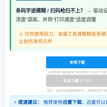
条码字迹模糊 / 扫码枪扫不上？
→ 驱动
浓度”调高、并将“打印速度”适度调慢
⚠️ 切勿使用刮刀、金属工具或粗糙纸张
止刮伤发热元件
本地下载
点击普通下载或备用下载 用传统方式进行下载
安全下载
暂不支持
提示：该型号高速通道维护中，请使用左侧下
⚡
提速建议：
推荐使用
迅雷下载
。迅雷可以