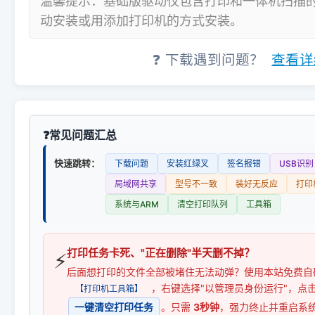
温馨提示：基础版驱动仅包含打印和一体机扫描
动安装或用添加打印机的方式安装。
❓ 下载遇到问题？
查看详
常见问题汇总
快速跳转：
下载问题
安装红绿叉
签名报错
USB识别
局域网共享
型号不一致
装好无反应
打印
系统与ARM
清空打印队列
工具箱
打印任务卡死、"正在删除"半天删不掉？
⚡
后面想打印的文件全部被堵住无法动弹？使用本站免费自
，右键选择"以管理员身份运行"，点
【打印机工具箱】
一键清空打印任务
。只需
3秒钟
，强力终止并重启系