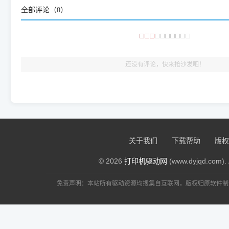
大家反馈的问题也会及时验证修复，大家完全可以放心下载。
全部评论（
0
）
🎯 检验标准：只要驱动顺利装完，设备管理器内没有黄色感叹
出纸，就说明已经完美兼容，无需纠结显示名称上的细微差别
还没有评论，快来抢沙发吧！
关于我们
下载帮助
版权
© 2026
打印机驱动网
(www.dyjqd.com). 
免责声明：本站所有驱动资源均搜集自互联网，版权归原软件制