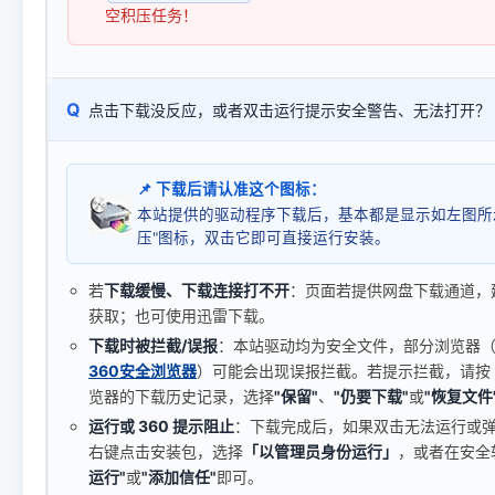
空积压任务！
Q
点击下载没反应，或者双击运行提示安全警告、无法打开？
📌 下载后请认准这个图标：
本站提供的驱动程序下载后，基本都是显示如左图所
压"图标，双击它即可直接运行安装。
若
下载缓慢、下载连接打不开
：页面若提供网盘下载通道，
获取；也可使用迅雷下载。
下载时被拦截/误报
：本站驱动均为安全文件，部分浏览器（如 C
360安全浏览器
）可能会出现误报拦截。若提示拦截，请按
览器的下载历史记录，选择
"保留"
、
"仍要下载"
或
"恢复文件
运行或 360 提示阻止
：下载完成后，如果双击无法运行或
右键点击安装包，选择
「以管理员身份运行」
，或者在安全
运行"
或
"添加信任"
即可。