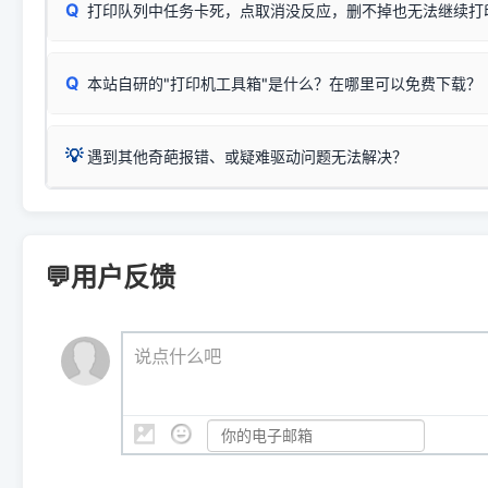
Q
爱普生 (Epson)
打印队列中任务卡死，点取消没反应，删不掉也无法继续打
一键打开系统属性，即可查看
如果您需要选购更换硒鼓或墨盒等，可点击右侧链接查看。微薄
检查机身背面，是否配有 RJ45 网络接口；
：
Epson L4266、L4268、L4269
等属于同系列，官方
型。
于本站服务器租用与工具箱的维护。
检查操作面板上是否有类似无线/WiFi的图标或按键；
为
Epson L4260 Series
.
当发送了错误的打印指令、想删
您也可以使用本站自研的
【打
Q
本站自研的"打印机工具箱"是什么？在哪里可以免费下载？
查看高性价比耗材 ＞
打印机具体型号后缀若带有
佳能 (Canon)
W / DN / WiFi
，通常代表具备
得等好久才有反应挺浪费时间的
在左下角"系统信息"一栏中，
：
Canon G3820、G3821、G3860
等属于同系列，官
若打印机本身带有网口/WiFi，请直接将其配置为网络打印模
到当前的操作系统版本以及系
💡 推荐使用工具箱一键清理：
这是本站自研开发的**绿色、免安装、无广告维护小工具**，
为
Canon G3020 Series
.
USB局域网共享方案。
💡
下载并打开本站自研的
【打印
疑难操作：
遇到其他奇葩报错、或疑难驱动问题无法解决？
详细图文指南：
如何查看自己电
三星 (Samsung)
进入左侧
「安装维护」
菜单；
共享报错完整修复教程：
0x0000011b报错手工解决办法
一键重启打印服务，清除各种顽固卡死、无法删除的打印队
您可以将您遇到的问题反馈给我们。请务必附带：
打印机完整型
：
Samsung SCX-3401、3405
等属于同系列，官方驱
在系统工具模块下，点击
【清
智能扫描并查看打印机当前的真实硬件端口；
⚠️ ARM架构笔记本提醒：若您的电脑是搭载骁龙处理器的超薄本、Su
遇到故障时的具体报错弹窗截图
。
Samsung SCX-3400 Series
.
（备选方案）通过"网络打印共享器"硬件可直接将传统USB打印
件将自动安全停止后台服务、
Windows ARM 系统设备，普通的 X86/X64 驱动将无法
新手免输命令行，一键呼出各种系统底层打印设置。
印机，多电脑连接不求人、不受补丁影响。
新启动打印引擎，一键彻底解
门的 ARM 专用驱动。普通电脑用户请忽略本条。
💬用户反馈
💡 这种情况特别多，这里不一一列举。
📬 统一反馈邮箱：
dyjqd@qq.com
官方免费下载入口：
https://www.dyjqd.com/api/down.htm
查看打印共享服务器 ＞
打印机工具箱下载地址：
（工具箱全面支持 Win7/8/10/11，终身免费，没有任何隐藏收费
https://www.dyjqd.com/ap
我们会有专人定期查收并整理高频疑难解答，感谢您的支持与厚爱
💡 通俗类比：
这就好比 iPhone 15、iPhone 15 Pro 外
说点什么吧
系统时，下载的都是同一个统称为"iOS 17"的安装包。这里的 510 Se
是它们共享的"系统"。
👨‍💻 站长有话说：
咱几乎每天都在远程帮网友安装各种打印机驱动。本站提供的驱
频使用的，要是驱动有错或者不能用，站长每天帮人装机时早就