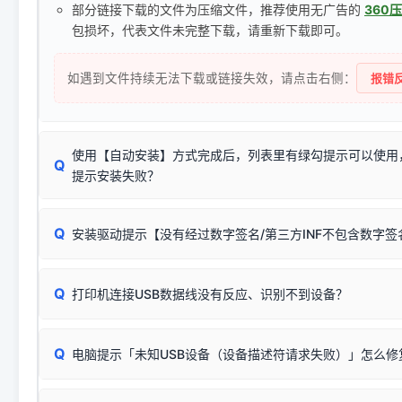
部分链接下载的文件为压缩文件，推荐使用无广告的
360
包损坏，代表文件未完整下载，请重新下载即可。
如遇到文件持续无法下载或链接失效，请点击右侧：
报错反
使用【自动安装】方式完成后，列表里有绿勾提示可以使用
Q
提示安装失败？
无需担心，这是正常现象。
Q
安装驱动提示【没有经过数字签名/第三方INF不包含数字
由于本站驱动包集成了32位和64位驱动，自动安装程序在运
数，并只安装与系统相匹配的那一部分：
Windows较新版本系统强制校验驱动的安全数字签名。部分
Q
往往会弹出此类提示。
打印机连接USB数据线没有反应、识别不到设备？
：代表与您当
✔ 可以使用了
动已安装成功。
🛡️ 本站驱动均经过严格签名。但由于微软系统安全限制，
部
请对照本站安装器左侧的图示进行排查：
：代表与本机系
✘ 安装失败
系统（如 Win10/Win11 最新版）已彻底不再识别老旧驱动的
Q
电脑提示「未知USB设备（设备描述符请求失败）」怎么修
首先确认打印机电源已开启，USB数据线两端已完全插紧；
（被自动跳过），并不影响正
致安装失败。请尝试以下方案：
若使用的是台式机，请优先插到电脑机箱的
后置原生USB接
结论：只要窗口里出现了任意一
出现该报错说明电脑读取不到打印机硬件信息。这通常和驱动
该报错是因为老款打印机官方使用的是旧版签名，新版 Win10/W