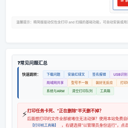
🛒
温馨提示：精简版驱动仅包含打印 and 扫描的基础功能，可自动安装或
常见问题汇总
快速跳转：
下载问题
安装红绿叉
签名报错
USB识别
局域网共享
型号不一致
装好无反应
打印
系统与ARM
清空打印队列
工具箱
打印任务卡死、"正在删除"半天删不掉？
⚡
后面想打印的文件全部被堵住无法动弹？使用本站免费自
，右键选择"以管理员身份运行"，点
【打印机工具箱】