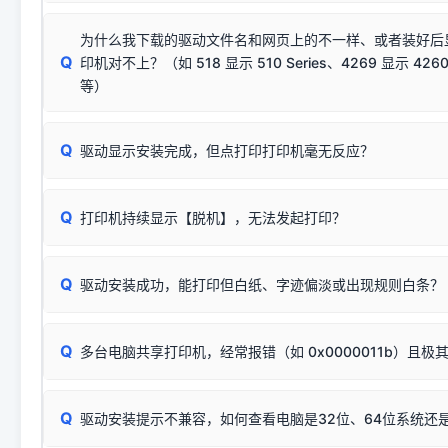
若使用的是台式机，请优先插到电脑机箱的
后置原生USB接
结论：只要窗口里出现了任意一
出现该报错说明电脑读取不到打印机硬件信息。这通常和驱动
该报错是因为老款打印机官方使用的是旧版签名，新版 Win10/W
供电不足极易导致识别失败）；
窗口去打印测试即可。
为什么我下载的驱动文件名和网页上的不一样、或者装好后
查硬件连接：
容，而非文件安全性问题。
排除线材松动后，可尝试更换一条USB数据线，或在设备管
Q
印机对不上？（如 518 显示 510 Series、4269 显示 4260
将USB数据线两端全部拔下，重新插紧；
临时解决方案：
关闭系统驱动强制签名完整步骤
安装完成后可打印Windows系统测试页确认连通，参考：
如何打
硬件改动】刷新硬件列表。
等）
台式电脑请务必插在机箱后置USB插口，切勿使用前置插口
页图文教程
（提醒：此方式仅在安装老款驱动时临时开启，日常正常使用无需
关闭打印机电源，等待约5秒后重新开机，让系统重新握手
🟢 放心：这是正常匹配的官方驱动，通常可以顺利安装与
验。）
Q
驱动显示安装完成，但点打印打印机毫无反应？
尝试更换一条带双磁环屏蔽的优质打印线，劣质或老化的线
这是打印机行业普遍采用的**官方命名规则**。因为品牌商在
因。
配置稍有不同，但内部核心芯片和打印功能基本一致**的几十
建议通过简易自检，快速划分排查范围：
系列"。
若进行上述操作后依然无效，可能为打印机主板接口故障。详
Q
打印机持续显示【脱机】，无法发起打印？
观察打印机指示灯：
🟢 绿灯常亮
通常代表机器处于正常
USB设备简易修复教程
为了提高开发和维护效率，官方只会为该系列发布**一套通用的
或
🟡 黄灯
闪烁/常亮，一般表示缺纸、卡纸或耗材未能
时，通常会采用这个系列中的**基础款型号**，或者在尾部加
简单尝试：关闭打印机电源，重启电脑，重新插拔机箱后置原
识。
Q
进行简易复印测试（限一体机）：掀开扫描仪盖板，原稿朝
驱动安装成功，能打印但白纸、字迹偏淡或出现规则白条？
进入系统打印队列，点击顶部「打印机」菜单，检查并
取消
按下带有复印标识
的按键测试。
机」
选项；
此现象通常与驱动无关，大多为耗材或硬件故障，请优先进行机
✅ 复印正常 = 打印机硬件良好。故障通常出在电脑驱动、
📌 行业常见典型例子（它们共用同一个官方驱动包）：
若打印任务堆积卡死，可尝试使用本站免费工具箱，一键修
Q
断：
多台电脑共享打印机，经常报错（如 0x0000011b）且极
上；
惠普 (HP)
完整图文修复指导：
打印机显示脱机一键修复教程
❌ 复印无反应/打印白纸 = 打印机本身存在硬件故障。重
机身自检或复印同样不正常：激光机可能碳粉耗尽、硒鼓寿
：
HP Smart Tank 511、515、516、518
等属于同系列
Windows安全补丁更新后，极易导致局域网USB共享模式下报错 `0
系售后或商家。
能墨盒干涸、喷头堵塞。
显示为
HP Smart Tank 510 Series
.
Q
频繁脱机。
驱动安装提示不兼容，如何查看电脑是32位、64位系统还是
分步排查方案：
驱动装好无法打印完整排查方案
机身单独测试一切正常，唯独电脑打印时出现异常：需重新检测 
：
HP DeskJet 2131、2132、2138
等属于同系列，官方