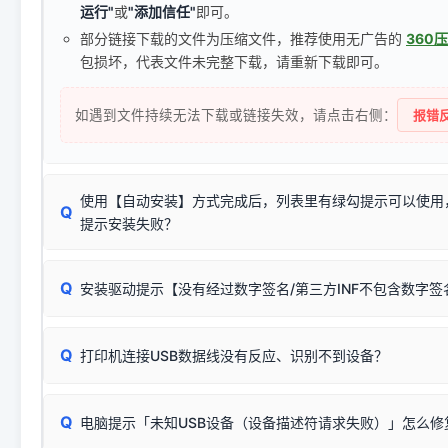
运行"
或
"添加信任"
即可。
部分链接下载的文件为压缩文件，推荐使用无广告的
360
包损坏，代表文件未完整下载，请重新下载即可。
如遇到文件持续无法下载或链接失效，请点击右侧：
报错反
使用【自动安装】方式完成后，列表里有绿勾提示可以使用
Q
提示安装失败？
无需担心，这是正常现象。
Q
安装驱动提示【没有经过数字签名/第三方INF不包含数字
由于本站驱动包集成了32位和64位驱动，自动安装程序在运
数，并只安装与系统相匹配的那一部分：
Windows较新版本系统强制校验驱动的安全数字签名。部分
Q
往往会弹出此类提示。
打印机连接USB数据线没有反应、识别不到设备？
：代表与您当
✔ 可以使用了
动已安装成功。
🛡️ 本站驱动均经过严格签名。但由于微软系统安全限制，
部
请对照本站安装器左侧的图示进行排查：
：代表与本机系
✘ 安装失败
系统（如 Win10/Win11 最新版）已彻底不再识别老旧驱动的
Q
电脑提示「未知USB设备（设备描述符请求失败）」怎么修
首先确认打印机电源已开启，USB数据线两端已完全插紧；
（被自动跳过），并不影响正
致安装失败。请尝试以下方案：