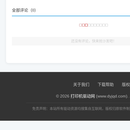
频使用的，要是驱动有错或者不能用，站长每天帮人装机时早就
全部评论（
0
）
大家反馈的问题也会及时验证修复，大家完全可以放心下载。
🎯 检验标准：只要驱动顺利装完，设备管理器内没有黄色感叹
出纸，就说明已经完美兼容，无需纠结显示名称上的细微差别
还没有评论，快来抢沙发吧！
关于我们
下载帮助
版权
© 2026
打印机驱动网
(www.dyjqd.com). 
免责声明：本站所有驱动资源均搜集自互联网，版权归原软件制