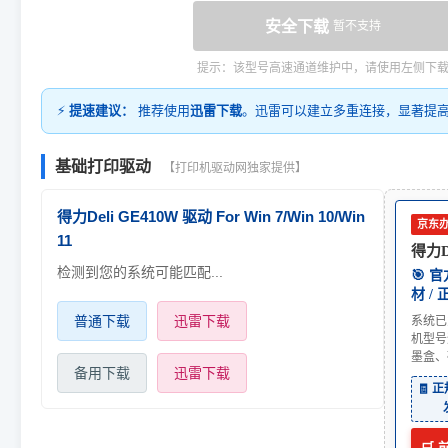
安全下载
暂不支持
提示：该型号高速通道维护中，请使用左侧下
⚡
提速建议：
推荐使用
迅雷下载
。迅雷可以建立多重连接，显著提
基础打印驱动
【打印机驱动网独家提供】
得力Deli GE410W 驱动 For Win 7/Win 10/Win
京东
11
得力D
检测到您的系统可能匹配...
🎯 
材 /
普通下载
迅雷下载
系统已
机型号
墨盒、
备用下载
迅雷下载
🧾 