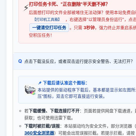
打印任务卡死、"正在删除"半天删不掉？
⚡
后面想打印的文件全部被堵住无法动弹？使用本站免费自
，右键选择"以管理员身份运行"，点
【打印机工具箱】
一键清空打印任务
。只需
3秒钟
，强力终止并重启系
空积压任务！
Q
点击下载没反应，或者双击运行提示安全警告、无法打开？
📌 下载后请认准这个图标：
本站提供的驱动程序下载后，基本都是显示如左图所
压"图标，双击它即可直接运行安装。
若
下载缓慢、下载连接打不开
：页面若提供网盘下载通道，
获取；也可使用迅雷下载。
下载时被拦截/误报
：本站驱动均为安全文件，部分浏览器（如 C
360安全浏览器
）可能会出现误报拦截。若提示拦截，请按