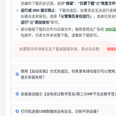
览器的下载历史记录，选择
"保留"
、
"仍要下载"
或
"恢复文件
运行或 360 提示阻止
：下载完成后，如果双击无法运行或
右键点击安装包，选择
「以管理员身份运行」
，或者在安全
运行"
或
"添加信任"
即可。
部分链接下载的文件为压缩文件，推荐使用无广告的
360
包损坏，代表文件未完整下载，请重新下载即可。
如遇到文件持续无法下载或链接失效，请点击右侧：
报错反
使用【自动安装】方式完成后，列表里有绿勾提示可以使用
Q
提示安装失败？
无需担心，这是正常现象。
Q
安装驱动提示【没有经过数字签名/第三方INF不包含数字
由于本站驱动包集成了32位和64位驱动，自动安装程序在运
数，并只安装与系统相匹配的那一部分：
Windows较新版本系统强制校验驱动的安全数字签名。部分
Q
往往会弹出此类提示。
打印机连接USB数据线没有反应、识别不到设备？
：代表与您当
✔ 可以使用了