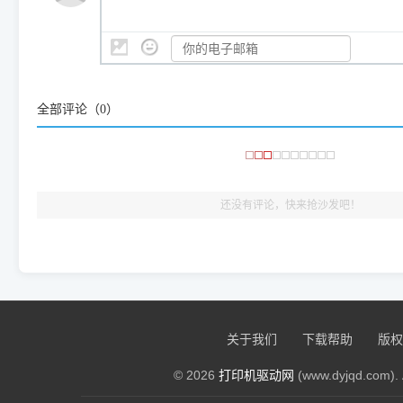
是它们共享的"系统"。
👨‍💻 站长有话说：
咱几乎每天都在远程帮网友安装各种打印机驱动。本站提供的驱
频使用的，要是驱动有错或者不能用，站长每天帮人装机时早就
大家反馈的问题也会及时验证修复，大家完全可以放心下载。
全部评论（
0
）
🎯 检验标准：只要驱动顺利装完，设备管理器内没有黄色感叹
出纸，就说明已经完美兼容，无需纠结显示名称上的细微差别
还没有评论，快来抢沙发吧！
关于我们
下载帮助
版权
© 2026
打印机驱动网
(www.dyjqd.com). 