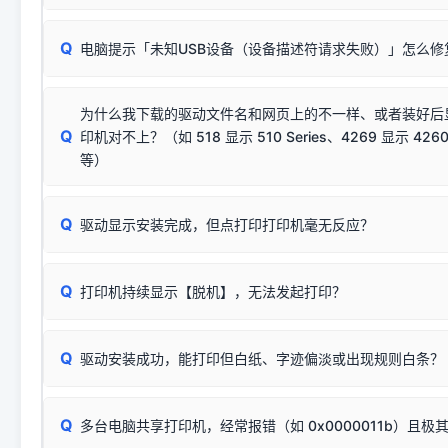
动已安装成功。
🛡️ 本站驱动均经过严格签名。但由于微软系统安全限制，
部
请对照本站安装器左侧的图示进行排查：
：代表与本机系
✘ 安装失败
系统（如 Win10/Win11 最新版）已彻底不再识别老旧驱动的
Q
电脑提示「未知USB设备（设备描述符请求失败）」怎么修
首先确认打印机电源已开启，USB数据线两端已完全插紧；
（被自动跳过），并不影响正
致安装失败。请尝试以下方案：
若使用的是台式机，请优先插到电脑机箱的
后置原生USB接
结论：只要窗口里出现了任意一
出现该报错说明电脑读取不到打印机硬件信息。这通常和驱动
该报错是因为老款打印机官方使用的是旧版签名，新版 Win10/W
供电不足极易导致识别失败）；
窗口去打印测试即可。
为什么我下载的驱动文件名和网页上的不一样、或者装好后
查硬件连接：
容，而非文件安全性问题。
排除线材松动后，可尝试更换一条USB数据线，或在设备管
Q
印机对不上？（如 518 显示 510 Series、4269 显示 4260
将USB数据线两端全部拔下，重新插紧；
临时解决方案：
关闭系统驱动强制签名完整步骤
安装完成后可打印Windows系统测试页确认连通，参考：
如何打
硬件改动】刷新硬件列表。
等）
台式电脑请务必插在机箱后置USB插口，切勿使用前置插口
页图文教程
（提醒：此方式仅在安装老款驱动时临时开启，日常正常使用无需
关闭打印机电源，等待约5秒后重新开机，让系统重新握手
🟢 放心：这是正常匹配的官方驱动，通常可以顺利安装与
验。）
Q
驱动显示安装完成，但点打印打印机毫无反应？
尝试更换一条带双磁环屏蔽的优质打印线，劣质或老化的线
这是打印机行业普遍采用的**官方命名规则**。因为品牌商在
因。
配置稍有不同，但内部核心芯片和打印功能基本一致**的几十
建议通过简易自检，快速划分排查范围：
系列"。
若进行上述操作后依然无效，可能为打印机主板接口故障。详
Q
打印机持续显示【脱机】，无法发起打印？
观察打印机指示灯：
🟢 绿灯常亮
通常代表机器处于正常
USB设备简易修复教程
为了提高开发和维护效率，官方只会为该系列发布**一套通用的
或
🟡 黄灯
闪烁/常亮，一般表示缺纸、卡纸或耗材未能
时，通常会采用这个系列中的**基础款型号**，或者在尾部加
简单尝试：关闭打印机电源，重启电脑，重新插拔机箱后置原
识。
Q
进行简易复印测试（限一体机）：掀开扫描仪盖板，原稿朝
驱动安装成功，能打印但白纸、字迹偏淡或出现规则白条？
进入系统打印队列，点击顶部「打印机」菜单，检查并
取消
按下带有复印标识
的按键测试。
机」
选项；
此现象通常与驱动无关，大多为耗材或硬件故障，请优先进行机
✅ 复印正常 = 打印机硬件良好。故障通常出在电脑驱动、
📌 行业常见典型例子（它们共用同一个官方驱动包）：
若打印任务堆积卡死，可尝试使用本站免费工具箱，一键修
Q
断：
多台电脑共享打印机，经常报错（如 0x0000011b）且极
上；
惠普 (HP)
完整图文修复指导：
打印机显示脱机一键修复教程