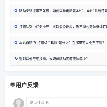
❌ 复印无反应/打印白纸 = 打印机本身存在硬件故障。重
机身自检或复印同样不正常：激光机可能碳粉耗尽、硒鼓寿
：
HP Smart Tank 511、515、516、518
等属于同系列
Windows安全补丁更新后，极易导致局域网USB共享模式下报错 `0
系售后或商家。
能墨盒干涸、喷头堵塞。
显示为
HP Smart Tank 510 Series
.
Q
频繁脱机。
驱动安装提示不兼容，如何查看电脑是32位、64位系统还是
分步排查方案：
驱动装好无法打印完整排查方案
机身单独测试一切正常，唯独电脑打印时出现异常：需重新检测 
：
HP DeskJet 2131、2132、2138
等属于同系列，官方
✅ 建议首先自查：打印机本身是否支持WiFi/无线或有线
试页、端口或驱动配置。
为
HP DeskJet 2130 Series
.
式最稳定）
在键盘上同时按下
+
Win
P
Q
爱普生 (Epson)
打印队列中任务卡死，点取消没反应，删不掉也无法继续打
一键打开系统属性，即可查看
如果您需要选购更换硒鼓或墨盒等，可点击右侧链接查看。微薄
检查机身背面，是否配有 RJ45 网络接口；
：
Epson L4266、L4268、L4269
等属于同系列，官方
型。
于本站服务器租用与工具箱的维护。
检查操作面板上是否有类似无线/WiFi的图标或按键；
为
Epson L4260 Series
.
当发送了错误的打印指令、想删
您也可以使用本站自研的
【打
Q
本站自研的"打印机工具箱"是什么？在哪里可以免费下载？
查看高性价比耗材 ＞
打印机具体型号后缀若带有
佳能 (Canon)
W / DN / WiFi
，通常代表具备
得等好久才有反应挺浪费时间的
在左下角"系统信息"一栏中，
：
Canon G3820、G3821、G3860
等属于同系列，官
若打印机本身带有网口/WiFi，请直接将其配置为网络打印模
到当前的操作系统版本以及系
💡 推荐使用工具箱一键清理：
这是本站自研开发的**绿色、免安装、无广告维护小工具**，
为
Canon G3020 Series
.
USB局域网共享方案。
💡
下载并打开本站自研的
【打印
疑难操作：
遇到其他奇葩报错、或疑难驱动问题无法解决？
详细图文指南：
如何查看自己电
三星 (Samsung)
进入左侧
「安装维护」
菜单；
共享报错完整修复教程：
0x0000011b报错手工解决办法
一键重启打印服务，清除各种顽固卡死、无法删除的打印队
您可以将您遇到的问题反馈给我们。请务必附带：
打印机完整型
：
Samsung SCX-3401、3405
等属于同系列，官方驱
在系统工具模块下，点击
【清
智能扫描并查看打印机当前的真实硬件端口；
⚠️ ARM架构笔记本提醒：若您的电脑是搭载骁龙处理器的超薄本、Su
遇到故障时的具体报错弹窗截图
。
Samsung SCX-3400 Series
.
（备选方案）通过"网络打印共享器"硬件可直接将传统USB打印
件将自动安全停止后台服务、
Windows ARM 系统设备，普通的 X86/X64 驱动将无法
新手免输命令行，一键呼出各种系统底层打印设置。
印机，多电脑连接不求人、不受补丁影响。
新启动打印引擎，一键彻底解
门的 ARM 专用驱动。普通电脑用户请忽略本条。
💬用户反馈
💡 这种情况特别多，这里不一一列举。
📬 统一反馈邮箱：
dyjqd@qq.com
官方免费下载入口：
https://www.dyjqd.com/api/down.htm
查看打印共享服务器 ＞
打印机工具箱下载地址：
（工具箱全面支持 Win7/8/10/11，终身免费，没有任何隐藏收费
https://www.dyjqd.com/ap
我们会有专人定期查收并整理高频疑难解答，感谢您的支持与厚爱
💡 通俗类比：
这就好比 iPhone 15、iPhone 15 Pro 外
说点什么吧
系统时，下载的都是同一个统称为"iOS 17"的安装包。这里的 510 Se