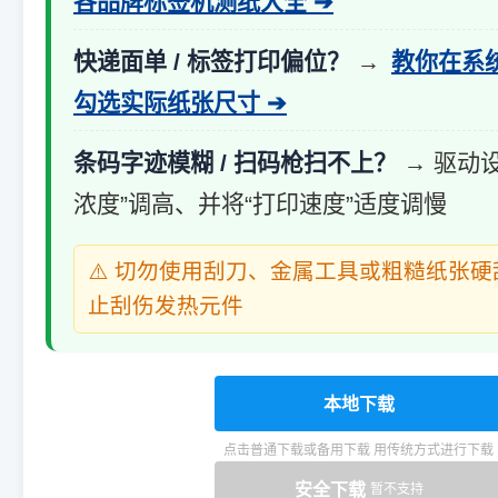
各品牌标签机测纸大全 ➔
快递面单 / 标签打印偏位？
→
教你在系
勾选实际纸张尺寸 ➔
条码字迹模糊 / 扫码枪扫不上？
→ 驱动
浓度”调高、并将“打印速度”适度调慢
⚠️ 切勿使用刮刀、金属工具或粗糙纸张
止刮伤发热元件
本地下载
点击普通下载或备用下载 用传统方式进行下载
安全下载
暂不支持