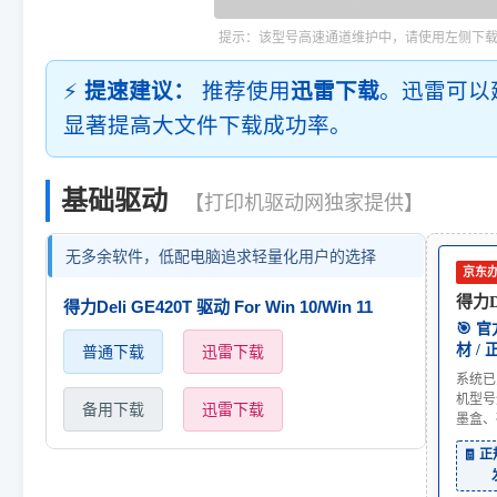
提示：该型号高速通道维护中，请使用左侧下
⚡
提速建议：
推荐使用
迅雷下载
。迅雷可以
显著提高大文件下载成功率。
基础驱动
【打印机驱动网独家提供】
无多余软件，低配电脑追求轻量化用户的选择
京东
得力De
得力Deli GE420T 驱动 For Win 10/Win 11
🎯 
材 /
普通下载
迅雷下载
系统已
机型号
备用下载
迅雷下载
墨盒、
🧾 