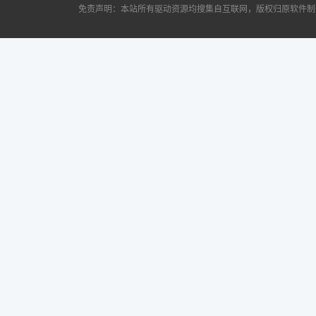
免责声明：本站所有驱动资源均搜集自互联网，版权归原软件制