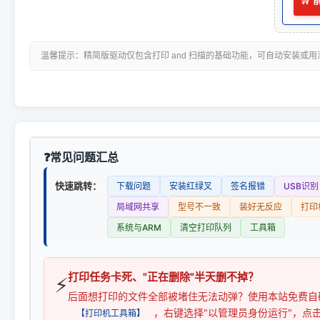
🛒
温馨提示：精简版驱动仅包含打印 and 扫描的基础功能，可自动安装或
常见问题汇总
快速跳转：
下载问题
安装红绿叉
签名报错
USB识别
局域网共享
型号不一致
装好无反应
打印
系统与ARM
清空打印队列
工具箱
打印任务卡死、"正在删除"半天删不掉？
⚡
后面想打印的文件全部被堵住无法动弹？使用本站免费自
，右键选择"以管理员身份运行"，点
【打印机工具箱】