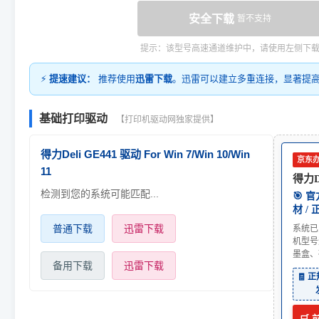
安全下载
暂不支持
提示：该型号高速通道维护中，请使用左侧下
⚡
提速建议：
推荐使用
迅雷下载
。迅雷可以建立多重连接，显著提
基础打印驱动
【打印机驱动网独家提供】
得力Deli GE441 驱动 For Win 7/Win 10/Win
京东
11
得力De
检测到您的系统可能匹配...
🎯 
材 /
普通下载
迅雷下载
系统已
机型号
墨盒、
备用下载
迅雷下载
🧾 