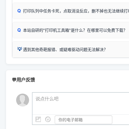
✅ 建议首先自查：打印机本身是否支持WiFi/无线或有线
试页、端口或驱动配置。
为
HP DeskJet 2130 Series
.
式最稳定）
在键盘上同时按下
+
Win
P
Q
爱普生 (Epson)
打印队列中任务卡死，点取消没反应，删不掉也无法继续打
一键打开系统属性，即可查看
如果您需要选购更换硒鼓或墨盒等，可点击右侧链接查看。微薄
检查机身背面，是否配有 RJ45 网络接口；
：
Epson L4266、L4268、L4269
等属于同系列，官方
型。
于本站服务器租用与工具箱的维护。
检查操作面板上是否有类似无线/WiFi的图标或按键；
为
Epson L4260 Series
.
当发送了错误的打印指令、想删
您也可以使用本站自研的
【打
Q
本站自研的"打印机工具箱"是什么？在哪里可以免费下载？
查看高性价比耗材 ＞
打印机具体型号后缀若带有
佳能 (Canon)
W / DN / WiFi
，通常代表具备
得等好久才有反应挺浪费时间的
在左下角"系统信息"一栏中，
：
Canon G3820、G3821、G3860
等属于同系列，官
若打印机本身带有网口/WiFi，请直接将其配置为网络打印模
到当前的操作系统版本以及系
💡 推荐使用工具箱一键清理：
这是本站自研开发的**绿色、免安装、无广告维护小工具**，
为
Canon G3020 Series
.
USB局域网共享方案。
💡
下载并打开本站自研的
【打印
疑难操作：
遇到其他奇葩报错、或疑难驱动问题无法解决？
详细图文指南：
如何查看自己电
三星 (Samsung)
进入左侧
「安装维护」
菜单；
共享报错完整修复教程：
0x0000011b报错手工解决办法
一键重启打印服务，清除各种顽固卡死、无法删除的打印队
您可以将您遇到的问题反馈给我们。请务必附带：
打印机完整型
：
Samsung SCX-3401、3405
等属于同系列，官方驱
在系统工具模块下，点击
【清
智能扫描并查看打印机当前的真实硬件端口；
⚠️ ARM架构笔记本提醒：若您的电脑是搭载骁龙处理器的超薄本、Su
遇到故障时的具体报错弹窗截图
。
Samsung SCX-3400 Series
.
（备选方案）通过"网络打印共享器"硬件可直接将传统USB打印
件将自动安全停止后台服务、
Windows ARM 系统设备，普通的 X86/X64 驱动将无法
新手免输命令行，一键呼出各种系统底层打印设置。
印机，多电脑连接不求人、不受补丁影响。
新启动打印引擎，一键彻底解
门的 ARM 专用驱动。普通电脑用户请忽略本条。
💬用户反馈
💡 这种情况特别多，这里不一一列举。
📬 统一反馈邮箱：
dyjqd@qq.com
官方免费下载入口：
https://www.dyjqd.com/api/down.htm
查看打印共享服务器 ＞
打印机工具箱下载地址：
（工具箱全面支持 Win7/8/10/11，终身免费，没有任何隐藏收费
https://www.dyjqd.com/ap
我们会有专人定期查收并整理高频疑难解答，感谢您的支持与厚爱
💡 通俗类比：
这就好比 iPhone 15、iPhone 15 Pro 外
说点什么吧
系统时，下载的都是同一个统称为"iOS 17"的安装包。这里的 510 Se
是它们共享的"系统"。
👨‍💻 站长有话说：
咱几乎每天都在远程帮网友安装各种打印机驱动。本站提供的驱