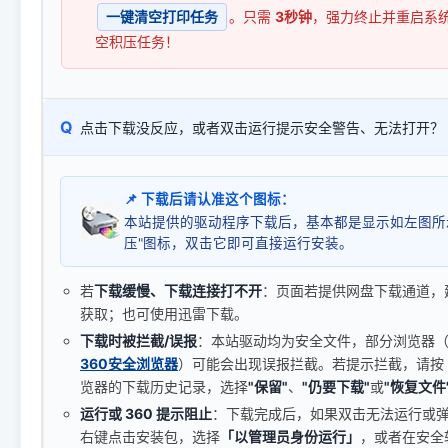
一键清空打印任务
。只需
3秒钟
，强力终止并重启系
空积压任务！
Q
点击下载没反应，或者双击运行提示安全警告、无法打开？
📌 下载后请认准这个图标：
本站提供的驱动程序下载后，基本都是显示如左图所
压"图标，双击它即可直接运行安装。
若
下载缓慢、下载连接打不开
：页面若提供网盘下载通道，
获取；也可使用迅雷下载。
下载时被拦截/误报
：本站驱动均为安全文件，部分浏览器（如 C
360安全浏览器
）可能会出现误报拦截。若提示拦截，请按
览器的下载历史记录，选择
"保留"
、
"仍要下载"
或
"恢复文件
运行或 360 提示阻止
：下载完成后，如果双击无法运行或
右键点击安装包，选择
「以管理员身份运行」
，或者在安全