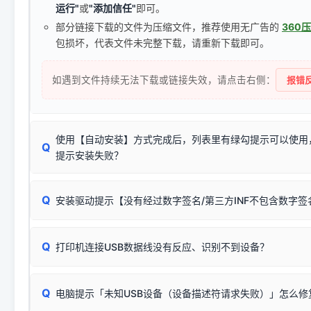
运行"
或
"添加信任"
即可。
部分链接下载的文件为压缩文件，推荐使用无广告的
360
包损坏，代表文件未完整下载，请重新下载即可。
如遇到文件持续无法下载或链接失效，请点击右侧：
报错反
使用【自动安装】方式完成后，列表里有绿勾提示可以使用
Q
提示安装失败？
无需担心，这是正常现象。
Q
安装驱动提示【没有经过数字签名/第三方INF不包含数字
由于本站驱动包集成了32位和64位驱动，自动安装程序在运
数，并只安装与系统相匹配的那一部分：
Windows较新版本系统强制校验驱动的安全数字签名。部分
Q
往往会弹出此类提示。
打印机连接USB数据线没有反应、识别不到设备？
：代表与您当
✔ 可以使用了
动已安装成功。
🛡️ 本站驱动均经过严格签名。但由于微软系统安全限制，
部
请对照本站安装器左侧的图示进行排查：
：代表与本机系
✘ 安装失败
系统（如 Win10/Win11 最新版）已彻底不再识别老旧驱动的
Q
电脑提示「未知USB设备（设备描述符请求失败）」怎么修
首先确认打印机电源已开启，USB数据线两端已完全插紧；
（被自动跳过），并不影响正
致安装失败。请尝试以下方案：