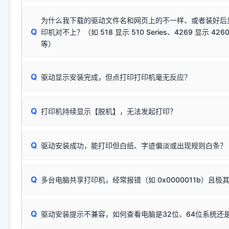
若使用的是台式机，请优先插到电脑机箱的
后置原生USB接
结论：只要窗口里出现了任意一
出现该报错说明电脑读取不到打印机硬件信息。这通常和驱动
该报错是因为老款打印机官方使用的是旧版签名，新版 Win10/W
供电不足极易导致识别失败）；
窗口去打印测试即可。
为什么我下载的驱动文件名和网页上的不一样、或者装好后
查硬件连接：
容，而非文件安全性问题。
排除线材松动后，可尝试更换一条USB数据线，或在设备管
Q
印机对不上？（如 518 显示 510 Series、4269 显示 4260
将USB数据线两端全部拔下，重新插紧；
临时解决方案：
关闭系统驱动强制签名完整步骤
安装完成后可打印Windows系统测试页确认连通，参考：
如何打
硬件改动】刷新硬件列表。
等）
台式电脑请务必插在机箱后置USB插口，切勿使用前置插口
页图文教程
（提醒：此方式仅在安装老款驱动时临时开启，日常正常使用无需
关闭打印机电源，等待约5秒后重新开机，让系统重新握手
🟢 放心：这是正常匹配的官方驱动，通常可以顺利安装与
验。）
Q
驱动显示安装完成，但点打印打印机毫无反应？
尝试更换一条带双磁环屏蔽的优质打印线，劣质或老化的线
这是打印机行业普遍采用的**官方命名规则**。因为品牌商在
因。
配置稍有不同，但内部核心芯片和打印功能基本一致**的几十
建议通过简易自检，快速划分排查范围：
系列"。
若进行上述操作后依然无效，可能为打印机主板接口故障。详
Q
打印机持续显示【脱机】，无法发起打印？
观察打印机指示灯：
🟢 绿灯常亮
通常代表机器处于正常
USB设备简易修复教程
为了提高开发和维护效率，官方只会为该系列发布**一套通用的
或
🟡 黄灯
闪烁/常亮，一般表示缺纸、卡纸或耗材未能
时，通常会采用这个系列中的**基础款型号**，或者在尾部加
简单尝试：关闭打印机电源，重启电脑，重新插拔机箱后置原
识。
Q
进行简易复印测试（限一体机）：掀开扫描仪盖板，原稿朝
驱动安装成功，能打印但白纸、字迹偏淡或出现规则白条？
进入系统打印队列，点击顶部「打印机」菜单，检查并
取消
按下带有复印标识
的按键测试。
机」
选项；
此现象通常与驱动无关，大多为耗材或硬件故障，请优先进行机
✅ 复印正常 = 打印机硬件良好。故障通常出在电脑驱动、
📌 行业常见典型例子（它们共用同一个官方驱动包）：
若打印任务堆积卡死，可尝试使用本站免费工具箱，一键修
Q
断：
多台电脑共享打印机，经常报错（如 0x0000011b）且极
上；
惠普 (HP)
完整图文修复指导：
打印机显示脱机一键修复教程
❌ 复印无反应/打印白纸 = 打印机本身存在硬件故障。重
机身自检或复印同样不正常：激光机可能碳粉耗尽、硒鼓寿
：
HP Smart Tank 511、515、516、518
等属于同系列
Windows安全补丁更新后，极易导致局域网USB共享模式下报错 `0
系售后或商家。
能墨盒干涸、喷头堵塞。
显示为
HP Smart Tank 510 Series
.
Q
频繁脱机。
驱动安装提示不兼容，如何查看电脑是32位、64位系统还是
分步排查方案：
驱动装好无法打印完整排查方案
机身单独测试一切正常，唯独电脑打印时出现异常：需重新检测 
：
HP DeskJet 2131、2132、2138
等属于同系列，官方