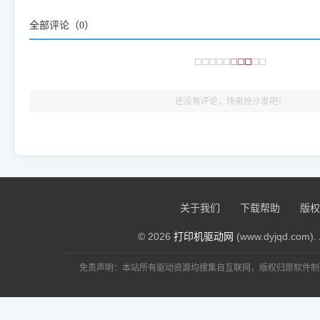
频使用的，要是驱动有错或者不能用，站长每天帮人装机时早就
全部评论（
0
）
大家反馈的问题也会及时验证修复，大家完全可以放心下载。
🎯 检验标准：只要驱动顺利装完，设备管理器内没有黄色感叹
出纸，就说明已经完美兼容，无需纠结显示名称上的细微差别
还没有评论，快来抢沙发吧！
关于我们
下载帮助
版权
© 2026
打印机驱动网
(www.dyjqd.com). 
免责声明：本站所有驱动资源均搜集自互联网，版权归原软件制