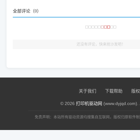
频使用的，要是驱动有错或者不能用，站长每天帮人装机时早就
全部评论（
0
）
大家反馈的问题也会及时验证修复，大家完全可以放心下载。
🎯 检验标准：只要驱动顺利装完，设备管理器内没有黄色感叹
出纸，就说明已经完美兼容，无需纠结显示名称上的细微差别
还没有评论，快来抢沙发吧！
关于我们
下载帮助
版权
© 2026
打印机驱动网
(www.dyjqd.com). 
免责声明：本站所有驱动资源均搜集自互联网，版权归原软件制