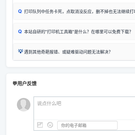
✅ 建议首先自查：打印机本身是否支持WiFi/无线或有线
试页、端口或驱动配置。
为
HP DeskJet 2130 Series
.
式最稳定）
在键盘上同时按下
+
Win
P
Q
爱普生 (Epson)
打印队列中任务卡死，点取消没反应，删不掉也无法继续打
一键打开系统属性，即可查看
如果您需要选购更换硒鼓或墨盒等，可点击右侧链接查看。微薄
检查机身背面，是否配有 RJ45 网络接口；
：
Epson L4266、L4268、L4269
等属于同系列，官方
型。
于本站服务器租用与工具箱的维护。
检查操作面板上是否有类似无线/WiFi的图标或按键；
为
Epson L4260 Series
.
当发送了错误的打印指令、想删
您也可以使用本站自研的
【打
Q
本站自研的"打印机工具箱"是什么？在哪里可以免费下载？
查看高性价比耗材 ＞
打印机具体型号后缀若带有
佳能 (Canon)
W / DN / WiFi
，通常代表具备
得等好久才有反应挺浪费时间的
在左下角"系统信息"一栏中，
：
Canon G3820、G3821、G3860
等属于同系列，官
若打印机本身带有网口/WiFi，请直接将其配置为网络打印模
到当前的操作系统版本以及系
💡 推荐使用工具箱一键清理：
这是本站自研开发的**绿色、免安装、无广告维护小工具**，
为
Canon G3020 Series
.
USB局域网共享方案。
💡
下载并打开本站自研的
【打印
疑难操作：
遇到其他奇葩报错、或疑难驱动问题无法解决？
详细图文指南：
如何查看自己电
三星 (Samsung)
进入左侧
「安装维护」
菜单；
共享报错完整修复教程：
0x0000011b报错手工解决办法
一键重启打印服务，清除各种顽固卡死、无法删除的打印队
您可以将您遇到的问题反馈给我们。请务必附带：
打印机完整型
：
Samsung SCX-3401、3405
等属于同系列，官方驱
在系统工具模块下，点击
【清
智能扫描并查看打印机当前的真实硬件端口；
⚠️ ARM架构笔记本提醒：若您的电脑是搭载骁龙处理器的超薄本、Su
遇到故障时的具体报错弹窗截图
。
Samsung SCX-3400 Series
.
（备选方案）通过"网络打印共享器"硬件可直接将传统USB打印
件将自动安全停止后台服务、
Windows ARM 系统设备，普通的 X86/X64 驱动将无法
新手免输命令行，一键呼出各种系统底层打印设置。
印机，多电脑连接不求人、不受补丁影响。
新启动打印引擎，一键彻底解
门的 ARM 专用驱动。普通电脑用户请忽略本条。
💬用户反馈
💡 这种情况特别多，这里不一一列举。
📬 统一反馈邮箱：
dyjqd@qq.com
官方免费下载入口：
https://www.dyjqd.com/api/down.htm
查看打印共享服务器 ＞
打印机工具箱下载地址：
（工具箱全面支持 Win7/8/10/11，终身免费，没有任何隐藏收费
https://www.dyjqd.com/ap
我们会有专人定期查收并整理高频疑难解答，感谢您的支持与厚爱
💡 通俗类比：
这就好比 iPhone 15、iPhone 15 Pro 外
说点什么吧
系统时，下载的都是同一个统称为"iOS 17"的安装包。这里的 510 Se
是它们共享的"系统"。
👨‍💻 站长有话说：
咱几乎每天都在远程帮网友安装各种打印机驱动。本站提供的驱