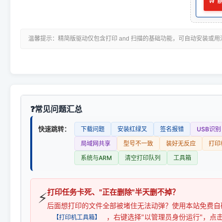
🛒
温馨提示：精简版驱动仅包含打印 and 扫描的基础功能，可自动安装或
常见问题汇总
快速跳转：
下载问题
安装红绿叉
签名报错
USB识别
局域网共享
型号不一致
装好无反应
打印
系统与ARM
清空打印队列
工具箱
打印任务卡死、"正在删除"半天删不掉？
⚡
后面想打印的文件全部被堵住无法动弹？使用本站免费自
，右键选择"以管理员身份运行"，点
【打印机工具箱】