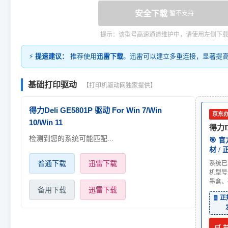
安全下载
暂不支持
提示：该型号高速通道维护中，请使用左侧下
⚡
提速建议：
推荐使用
迅雷下载
。迅雷可以建立多重连接，显著提
基础打印驱动
【打印机驱动网独家提供】
得力Deli GE5801P 驱动 For Win 7/Win
京东
10/Win 11
得力De
检测到您的系统可能匹配...
🎯 
材 /
普通下载
迅雷下载
系统已
机型号
墨盒、
备用下载
迅雷下载
🧾 