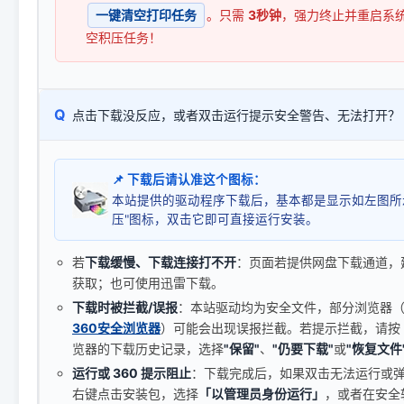
一键清空打印任务
。只需
3秒钟
，强力终止并重启系
空积压任务！
Q
点击下载没反应，或者双击运行提示安全警告、无法打开？
📌 下载后请认准这个图标：
本站提供的驱动程序下载后，基本都是显示如左图所
压"图标，双击它即可直接运行安装。
若
下载缓慢、下载连接打不开
：页面若提供网盘下载通道，
获取；也可使用迅雷下载。
下载时被拦截/误报
：本站驱动均为安全文件，部分浏览器（如 C
360安全浏览器
）可能会出现误报拦截。若提示拦截，请按
览器的下载历史记录，选择
"保留"
、
"仍要下载"
或
"恢复文件
运行或 360 提示阻止
：下载完成后，如果双击无法运行或
右键点击安装包，选择
「以管理员身份运行」
，或者在安全