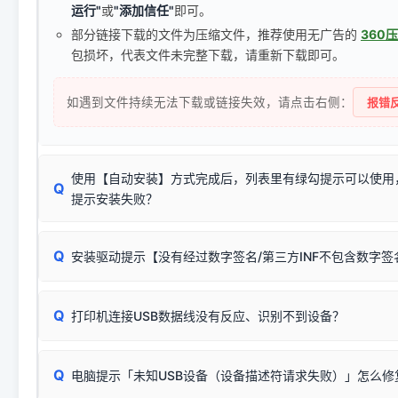
运行"
或
"添加信任"
即可。
部分链接下载的文件为压缩文件，推荐使用无广告的
360
包损坏，代表文件未完整下载，请重新下载即可。
如遇到文件持续无法下载或链接失效，请点击右侧：
报错反
使用【自动安装】方式完成后，列表里有绿勾提示可以使用
Q
提示安装失败？
无需担心，这是正常现象。
Q
安装驱动提示【没有经过数字签名/第三方INF不包含数字
由于本站驱动包集成了32位和64位驱动，自动安装程序在运
数，并只安装与系统相匹配的那一部分：
Windows较新版本系统强制校验驱动的安全数字签名。部分
Q
往往会弹出此类提示。
打印机连接USB数据线没有反应、识别不到设备？
：代表与您当
✔ 可以使用了
动已安装成功。
🛡️ 本站驱动均经过严格签名。但由于微软系统安全限制，
部
请对照本站安装器左侧的图示进行排查：
：代表与本机系
✘ 安装失败
系统（如 Win10/Win11 最新版）已彻底不再识别老旧驱动的
Q
电脑提示「未知USB设备（设备描述符请求失败）」怎么修
首先确认打印机电源已开启，USB数据线两端已完全插紧；
（被自动跳过），并不影响正
致安装失败。请尝试以下方案：