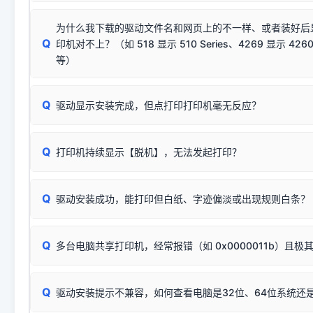
若使用的是台式机，请优先插到电脑机箱的
后置原生USB接
结论：只要窗口里出现了任意一
出现该报错说明电脑读取不到打印机硬件信息。这通常和驱动
该报错是因为老款打印机官方使用的是旧版签名，新版 Win10/W
供电不足极易导致识别失败）；
窗口去打印测试即可。
为什么我下载的驱动文件名和网页上的不一样、或者装好后
查硬件连接：
容，而非文件安全性问题。
排除线材松动后，可尝试更换一条USB数据线，或在设备管
Q
印机对不上？（如 518 显示 510 Series、4269 显示 4260
将USB数据线两端全部拔下，重新插紧；
临时解决方案：
关闭系统驱动强制签名完整步骤
安装完成后可打印Windows系统测试页确认连通，参考：
如何打
硬件改动】刷新硬件列表。
等）
台式电脑请务必插在机箱后置USB插口，切勿使用前置插口
页图文教程
（提醒：此方式仅在安装老款驱动时临时开启，日常正常使用无需
关闭打印机电源，等待约5秒后重新开机，让系统重新握手
🟢 放心：这是正常匹配的官方驱动，通常可以顺利安装与
验。）
Q
驱动显示安装完成，但点打印打印机毫无反应？
尝试更换一条带双磁环屏蔽的优质打印线，劣质或老化的线
这是打印机行业普遍采用的**官方命名规则**。因为品牌商在
因。
配置稍有不同，但内部核心芯片和打印功能基本一致**的几十
建议通过简易自检，快速划分排查范围：
系列"。
若进行上述操作后依然无效，可能为打印机主板接口故障。详
Q
打印机持续显示【脱机】，无法发起打印？
观察打印机指示灯：
🟢 绿灯常亮
通常代表机器处于正常
USB设备简易修复教程
为了提高开发和维护效率，官方只会为该系列发布**一套通用的
或
🟡 黄灯
闪烁/常亮，一般表示缺纸、卡纸或耗材未能
时，通常会采用这个系列中的**基础款型号**，或者在尾部加
简单尝试：关闭打印机电源，重启电脑，重新插拔机箱后置原
识。
Q
进行简易复印测试（限一体机）：掀开扫描仪盖板，原稿朝
驱动安装成功，能打印但白纸、字迹偏淡或出现规则白条？
进入系统打印队列，点击顶部「打印机」菜单，检查并
取消
按下带有复印标识
的按键测试。
机」
选项；
此现象通常与驱动无关，大多为耗材或硬件故障，请优先进行机
✅ 复印正常 = 打印机硬件良好。故障通常出在电脑驱动、
📌 行业常见典型例子（它们共用同一个官方驱动包）：
若打印任务堆积卡死，可尝试使用本站免费工具箱，一键修
Q
断：
多台电脑共享打印机，经常报错（如 0x0000011b）且极
上；
惠普 (HP)
完整图文修复指导：
打印机显示脱机一键修复教程
❌ 复印无反应/打印白纸 = 打印机本身存在硬件故障。重
机身自检或复印同样不正常：激光机可能碳粉耗尽、硒鼓寿
：
HP Smart Tank 511、515、516、518
等属于同系列
Windows安全补丁更新后，极易导致局域网USB共享模式下报错 `0
系售后或商家。
能墨盒干涸、喷头堵塞。
显示为
HP Smart Tank 510 Series
.
Q
频繁脱机。
驱动安装提示不兼容，如何查看电脑是32位、64位系统还是
分步排查方案：
驱动装好无法打印完整排查方案
机身单独测试一切正常，唯独电脑打印时出现异常：需重新检测 
：
HP DeskJet 2131、2132、2138
等属于同系列，官方