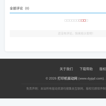
频使用的，要是驱动有错或者不能用，站长每天帮人装机时早就
全部评论（
0
）
大家反馈的问题也会及时验证修复，大家完全可以放心下载。
🎯 检验标准：只要驱动顺利装完，设备管理器内没有黄色感叹
出纸，就说明已经完美兼容，无需纠结显示名称上的细微差别
还没有评论，快来抢沙发吧！
关于我们
下载帮助
版权
© 2026
打印机驱动网
(www.dyjqd.com). 
免责声明：本站所有驱动资源均搜集自互联网，版权归原软件制