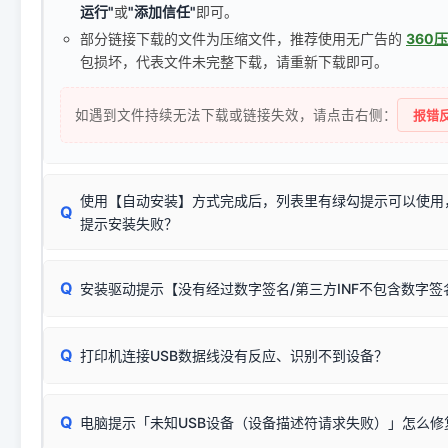
运行"
或
"添加信任"
即可。
部分链接下载的文件为压缩文件，推荐使用无广告的
360
包损坏，代表文件未完整下载，请重新下载即可。
如遇到文件持续无法下载或链接失效，请点击右侧：
报错反
使用【自动安装】方式完成后，列表里有绿勾提示可以使用
Q
提示安装失败？
无需担心，这是正常现象。
Q
安装驱动提示【没有经过数字签名/第三方INF不包含数字
由于本站驱动包集成了32位和64位驱动，自动安装程序在运
数，并只安装与系统相匹配的那一部分：
Windows较新版本系统强制校验驱动的安全数字签名。部分
Q
往往会弹出此类提示。
打印机连接USB数据线没有反应、识别不到设备？
：代表与您当
✔ 可以使用了
动已安装成功。
🛡️ 本站驱动均经过严格签名。但由于微软系统安全限制，
部
请对照本站安装器左侧的图示进行排查：
：代表与本机系
✘ 安装失败
系统（如 Win10/Win11 最新版）已彻底不再识别老旧驱动的
Q
电脑提示「未知USB设备（设备描述符请求失败）」怎么修
首先确认打印机电源已开启，USB数据线两端已完全插紧；
（被自动跳过），并不影响正
致安装失败。请尝试以下方案：