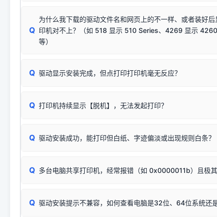
若使用的是台式机，请优先插到电脑机箱的
后置原生USB接
结论：只要窗口里出现了任意一
出现该报错说明电脑读取不到打印机硬件信息。这通常和驱动
该报错是因为老款打印机官方使用的是旧版签名，新版 Win10/W
供电不足极易导致识别失败）；
窗口去打印测试即可。
为什么我下载的驱动文件名和网页上的不一样、或者装好后
查硬件连接：
容，而非文件安全性问题。
排除线材松动后，可尝试更换一条USB数据线，或在设备管
Q
印机对不上？（如 518 显示 510 Series、4269 显示 4260
将USB数据线两端全部拔下，重新插紧；
临时解决方案：
关闭系统驱动强制签名完整步骤
安装完成后可打印Windows系统测试页确认连通，参考：
如何打
硬件改动】刷新硬件列表。
等）
台式电脑请务必插在机箱后置USB插口，切勿使用前置插口
页图文教程
（提醒：此方式仅在安装老款驱动时临时开启，日常正常使用无需
关闭打印机电源，等待约5秒后重新开机，让系统重新握手
🟢 放心：这是正常匹配的官方驱动，通常可以顺利安装与
验。）
Q
驱动显示安装完成，但点打印打印机毫无反应？
尝试更换一条带双磁环屏蔽的优质打印线，劣质或老化的线
这是打印机行业普遍采用的**官方命名规则**。因为品牌商在
因。
配置稍有不同，但内部核心芯片和打印功能基本一致**的几十
建议通过简易自检，快速划分排查范围：
系列"。
若进行上述操作后依然无效，可能为打印机主板接口故障。详
Q
打印机持续显示【脱机】，无法发起打印？
观察打印机指示灯：
🟢 绿灯常亮
通常代表机器处于正常
USB设备简易修复教程
为了提高开发和维护效率，官方只会为该系列发布**一套通用的
或
🟡 黄灯
闪烁/常亮，一般表示缺纸、卡纸或耗材未能
时，通常会采用这个系列中的**基础款型号**，或者在尾部加
简单尝试：关闭打印机电源，重启电脑，重新插拔机箱后置原
识。
Q
进行简易复印测试（限一体机）：掀开扫描仪盖板，原稿朝
驱动安装成功，能打印但白纸、字迹偏淡或出现规则白条？
进入系统打印队列，点击顶部「打印机」菜单，检查并
取消
按下带有复印标识
的按键测试。
机」
选项；
此现象通常与驱动无关，大多为耗材或硬件故障，请优先进行机
✅ 复印正常 = 打印机硬件良好。故障通常出在电脑驱动、
📌 行业常见典型例子（它们共用同一个官方驱动包）：
若打印任务堆积卡死，可尝试使用本站免费工具箱，一键修
Q
断：
多台电脑共享打印机，经常报错（如 0x0000011b）且极
上；
惠普 (HP)
完整图文修复指导：
打印机显示脱机一键修复教程
❌ 复印无反应/打印白纸 = 打印机本身存在硬件故障。重
机身自检或复印同样不正常：激光机可能碳粉耗尽、硒鼓寿
：
HP Smart Tank 511、515、516、518
等属于同系列
Windows安全补丁更新后，极易导致局域网USB共享模式下报错 `0
系售后或商家。
能墨盒干涸、喷头堵塞。
显示为
HP Smart Tank 510 Series
.
Q
频繁脱机。
驱动安装提示不兼容，如何查看电脑是32位、64位系统还是
分步排查方案：
驱动装好无法打印完整排查方案
机身单独测试一切正常，唯独电脑打印时出现异常：需重新检测 
：
HP DeskJet 2131、2132、2138
等属于同系列，官方