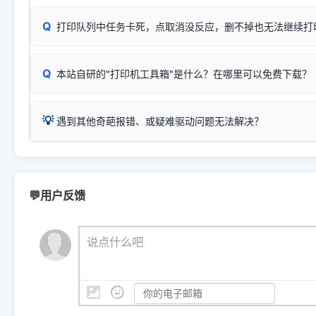
✅ 建议首先自查：打印机本身是否支持WiFi/无线或有线
试页、端口或驱动配置。
为
HP DeskJet 2130 Series
.
式最稳定）
在键盘上同时按下
+
Win
P
Q
爱普生 (Epson)
打印队列中任务卡死，点取消没反应，删不掉也无法继续打
一键打开系统属性，即可查看
如果您需要选购更换硒鼓或墨盒等，可点击右侧链接查看。微薄
检查机身背面，是否配有 RJ45 网络接口；
：
Epson L4266、L4268、L4269
等属于同系列，官方
型。
于本站服务器租用与工具箱的维护。
检查操作面板上是否有类似无线/WiFi的图标或按键；
为
Epson L4260 Series
.
当发送了错误的打印指令、想删
您也可以使用本站自研的
【打
Q
本站自研的"打印机工具箱"是什么？在哪里可以免费下载？
查看高性价比耗材 ＞
打印机具体型号后缀若带有
佳能 (Canon)
W / DN / WiFi
，通常代表具备
得等好久才有反应挺浪费时间的
在左下角"系统信息"一栏中，
：
Canon G3820、G3821、G3860
等属于同系列，官
若打印机本身带有网口/WiFi，请直接将其配置为网络打印模
到当前的操作系统版本以及系
💡 推荐使用工具箱一键清理：
这是本站自研开发的**绿色、免安装、无广告维护小工具**，
为
Canon G3020 Series
.
USB局域网共享方案。
💡
下载并打开本站自研的
【打印
疑难操作：
遇到其他奇葩报错、或疑难驱动问题无法解决？
详细图文指南：
如何查看自己电
三星 (Samsung)
进入左侧
「安装维护」
菜单；
共享报错完整修复教程：
0x0000011b报错手工解决办法
一键重启打印服务，清除各种顽固卡死、无法删除的打印队
您可以将您遇到的问题反馈给我们。请务必附带：
打印机完整型
：
Samsung SCX-3401、3405
等属于同系列，官方驱
在系统工具模块下，点击
【清
智能扫描并查看打印机当前的真实硬件端口；
⚠️ ARM架构笔记本提醒：若您的电脑是搭载骁龙处理器的超薄本、Su
遇到故障时的具体报错弹窗截图
。
Samsung SCX-3400 Series
.
（备选方案）通过"网络打印共享器"硬件可直接将传统USB打印
件将自动安全停止后台服务、
Windows ARM 系统设备，普通的 X86/X64 驱动将无法
新手免输命令行，一键呼出各种系统底层打印设置。
印机，多电脑连接不求人、不受补丁影响。
新启动打印引擎，一键彻底解
门的 ARM 专用驱动。普通电脑用户请忽略本条。
💬用户反馈
💡 这种情况特别多，这里不一一列举。
📬 统一反馈邮箱：
dyjqd@qq.com
官方免费下载入口：
https://www.dyjqd.com/api/down.htm
查看打印共享服务器 ＞
打印机工具箱下载地址：
（工具箱全面支持 Win7/8/10/11，终身免费，没有任何隐藏收费
https://www.dyjqd.com/ap
我们会有专人定期查收并整理高频疑难解答，感谢您的支持与厚爱
💡 通俗类比：
这就好比 iPhone 15、iPhone 15 Pro 外
说点什么吧
系统时，下载的都是同一个统称为"iOS 17"的安装包。这里的 510 Se
是它们共享的"系统"。
👨‍💻 站长有话说：
咱几乎每天都在远程帮网友安装各种打印机驱动。本站提供的驱