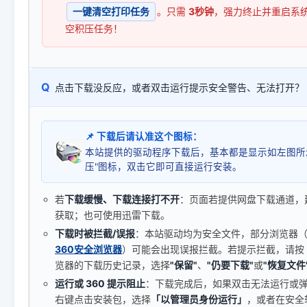
一键清空打印任务
。只需
3秒钟
，强力终止并重启系
空积压任务！
Q
点击下载没反应，或者双击运行提示安全警告、无法打开？
📌 下载后请认准这个图标：
本站提供的驱动程序下载后，基本都是显示如左图所
压"图标，双击它即可直接运行安装。
若
下载缓慢、下载连接打不开
：页面若提供网盘下载通道，
获取；也可使用迅雷下载。
下载时被拦截/误报
：本站驱动均为安全文件，部分浏览器（如 C
360安全浏览器
）可能会出现误报拦截。若提示拦截，请按
览器的下载历史记录，选择
"保留"
、
"仍要下载"
或
"恢复文件
运行或 360 提示阻止
：下载完成后，如果双击无法运行或
右键点击安装包，选择
「以管理员身份运行」
，或者在安全