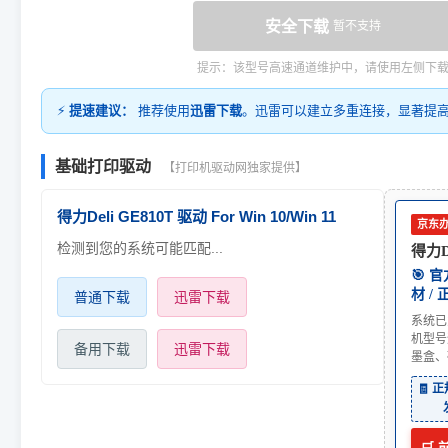
安全下载
暂不支持
提示：该型号高速通道维护中，请使用左侧下
⚡
提速建议：
推荐使用
迅雷下载
。迅雷可以建立多重连接，显著提
基础打印驱动
【打印机驱动网独家提供】
得力Deli GE810T 驱动 For Win 10/Win 11
京东
检测到您的系统可能匹配...
得力De
🎯 
材 /
普通下载
迅雷下载
系统已
机型号
备用下载
迅雷下载
墨盒、
🧾 