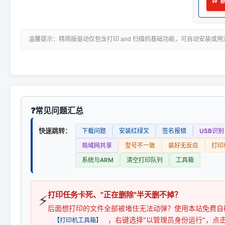
🛒
温馨提示：精简版驱动仅包含打印 and 扫描的基础功能，可自动安装或
常见问题汇总
快速跳转：
下载问题
安装红绿叉
签名报错
USB识别
局域网共享
型号不一致
装好无反应
打印
系统与ARM
清空打印队列
工具箱
打印任务卡死、"正在删除"半天删不掉？
⚡
后面想打印的文件全部被堵住无法动弹？使用本站免费自
，右键选择"以管理员身份运行"，点
【打印机工具箱】