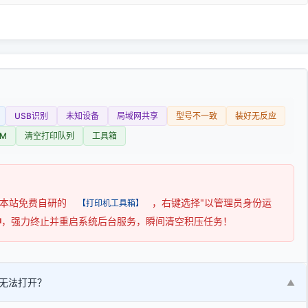
USB识别
未知设备
局域网共享
型号不一致
装好无反应
M
清空打印队列
工具箱
用本站免费自研的
，右键选择"以管理员身份运
【打印机工具箱】
钟
，强力终止并重启系统后台服务，瞬间清空积压任务！
无法打开？
▼