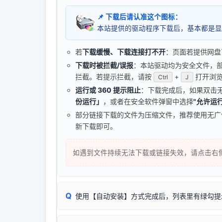
📌 下载后请认准这个图标：
本站提供的驱动程序下载后，基本都是显
若
下载缓慢、下载连接打不开
：页面若提供网盘
下载时被拦截/误报
：本站驱动均为安全文件，部分浏
拦截。若提示拦截，请按
+
打开浏览
Ctrl
J
运行或 360 提示阻止
：下载完成后，如果双击
份运行」
，或者在安全软件弹窗中选择
"允许运行
部分链接下载的文件为压缩文件，推荐使用无
新下载即可。
如遇到文件持续无法下载或链接失效，请点击右
Q
使用【自动安装】方式完成后，列表里有绿勾提
无需担心，这是正常现象。