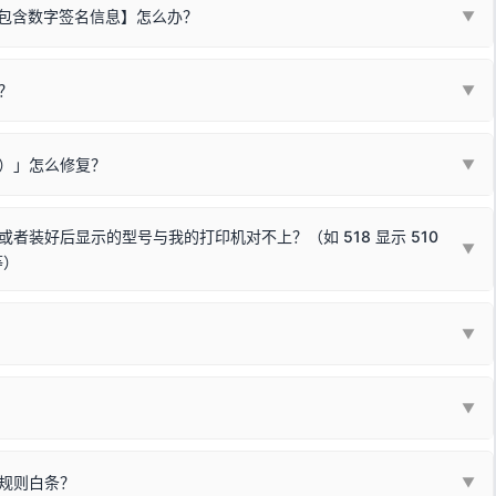
不包含数字签名信息】怎么办？
▼
装程序在运行时会检测您的系统位数，并只安装与系统相匹配的那一部
字签名。部分老旧打印机的原厂驱动，往往会弹出此类提示。
？
代表与您当前电脑系统相兼容的驱动已安装成功。
▼
安全限制，
部分新版 Windows 系统（如 Win10/Win11 最新版）已
表与本机系统位数不兼容的驱动（被自动跳过），并不影响正常打印。
装失败。请尝试以下方案：
现了任意一个绿色对勾，直接关闭窗口去打印测试即可。
Win10/Win11 系统不再默认兼容，而非文件安全性问题。
败）」怎么修复？
▼
已完全插紧；
原生USB接口
（前置面板或拓展坞供电不足极易导致识别失败）；
参考：
如何打印Windows系统测试页图文教程
通常和驱动无关，请按以下步骤排查硬件连接：
常使用无需长期关闭系统安全校验。）
，或在设备管理器中点击【扫描检测硬件改动】刷新硬件列表。
装好后显示的型号与我的打印机对不上？（如 518 显示 510
▼
等）
使用前置插口或外接拓展坞；
统重新握手识别；
顺利安装与使用。
▼
或老化的线材是此问题的高发诱因。
因为品牌商在生产时，会将**外观和配置稍有不同，但内部核心芯片和打
列"。
口故障。详细图文请参考：
未知USB设备简易修复教程
*一套通用的驱动程序**。命名时，通常会采用这个系列中的**基础款
▼
器处于正常待机状态；
🔴 红灯
或
🟡 黄灯
闪烁/常亮，一般表示
拔机箱后置原生USB接口；
板，原稿朝下放置在玻璃面板上，按下带有复印标识
的按键测
规则白条？
▼
检查并
取消勾选「脱机使用打印机」
选项；
动包）：