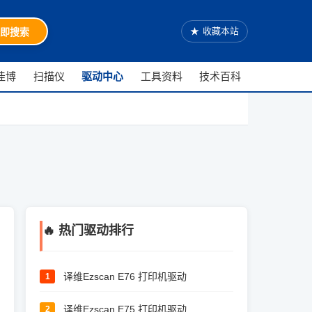
★
收藏本站
即搜索
佳博
扫描仪
驱动中心
工具资料
技术百科
🔥 热门驱动排行
译维Ezscan E76 打印机驱动
1
译维Ezscan E75 打印机驱动
2