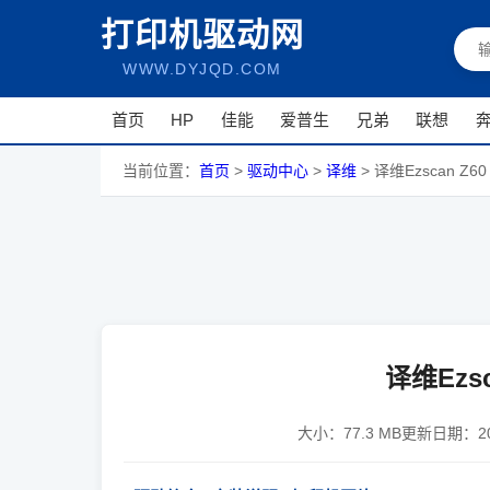
打印机驱动网
WWW.DYJQD.COM
首页
HP
佳能
爱普生
兄弟
联想
当前位置：
首页
>
驱动中心
>
译维
>
译维Ezscan Z
译维Ezs
大小：
77.3 MB
更新日期：
2