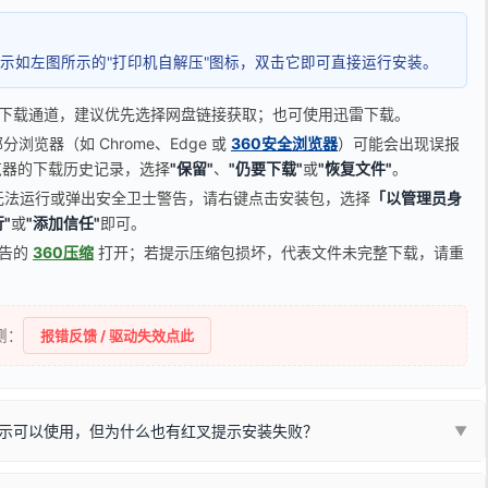
示如左图所示的"打印机自解压"图标，双击它即可直接运行安装。
下载通道，建议优先选择网盘链接获取；也可使用迅雷下载。
览器（如 Chrome、Edge 或
360安全浏览器
）可能会出现误报
器的下载历史记录，选择
"保留"
、
"仍要下载"
或
"恢复文件"
。
无法运行或弹出安全卫士警告，请右键点击安装包，选择
「以管理员身
"
或
"添加信任"
即可。
广告的
360压缩
打开；若提示压缩包损坏，代表文件未完整下载，请重
侧：
报错反馈 / 驱动失效点此
示可以使用，但为什么也有红叉提示安装失败？
▼