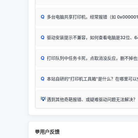
试。
若打印任务堆积卡死，可尝试使用本站免费工具
惠普 (HP)
✅ 复印正常 = 打印机硬件良好。故障通常出在
此现象通常与驱动无关，大多为耗材或硬件故障，
完整图文修复指导：
打印机显示脱机一键修复教程
：
HP Smart Tank 511、515、516、518
等
❌ 复印无反应/打印白纸 = 打印机本身存在
Q
多台电脑共享打印机，经常报错（如 0x00000
机身自检或复印同样不正常：激光机可能碳粉耗
：
HP DeskJet 2131、2132、2138
等属于
分步排查方案：
驱动装好无法打印完整排查方案
机身单独测试一切正常，唯独电脑打印时出现异常：
Windows安全补丁更新后，极易导致局域网USB共享模
爱普生 (Epson)
Q
驱动安装提示不兼容，如何查看电脑是32位、6
：
Epson L4266、L4268、L4269
等属于同
✅ 建议首先自查：打印机本身是否支持WiFi
如果您需要选购更换硒鼓或墨盒等，可点击右侧链接
佳能 (Canon)
于本站服务器租用与工具箱的维护。
检查机身背面，是否配有 RJ45 网络接口；
在键盘上同时按下
：
Canon G3820、G3821、G3860
等属于
Q
检查操作面板上是否有类似无线/WiFi的图标或
打印队列中任务卡死，点取消没反应，删不掉也
系统位数与架构类
三星 (Samsung)
打印机具体型号后缀若带有
W / DN / WiFi
，通
您也可以使用本站
：
Samsung SCX-3401、3405
等属于同系
当发送了错误的打印
若打印机本身带有网口/WiFi，请直接将其配置为
观、快速地查看到
Q
本站自研的"打印机工具箱"是什么？在哪里可以
💡 推荐使用工具箱一
共享报错完整修复教程：
0x0000011b报错手工
详细图文指南：
💡 这
如何
下载并打开本站自
这是本站自研开发的**绿色、免安装、无广告维护
💡
遇到其他奇葩报错、或疑难驱动问题无法解决？
进入左侧
「安装维
（备选方案）通过"网络打印共享器"硬件可直接将传
一键重启打印服务，清除各种顽固卡死、无法删
⚠️ ARM架构笔记本提醒：若您的电脑是搭载骁龙处理器的
💡 通俗类比：
这就好比 iPhone 15、iPhon
印机，多电脑连接不求人、不受补丁影响。
在系统工具模块下
智能扫描并查看打印机当前的真实硬件端口；
X86/X64 驱动将无法兼容，必须联系官方寻求专
为"iOS 17"的安装包。这里的 510 Series / 42
您可以将您遇到的问题反馈给我们。请务必附带：
粉碎缓存残留并重
新手免输命令行，一键呼出各种系统底层打印设
打印机工具箱下载
👨‍💻 站长有话说：
📬 统
官方免费下载入口：
https://www.dyjqd.com/ap
咱几乎每天都在远程帮网友安装各种打印机驱动。本
💬用户反馈
站长每天帮人装机时早就会发现并修复了，而且大家
（工具箱全面支持 Win7/8/10/11，终身免费，没