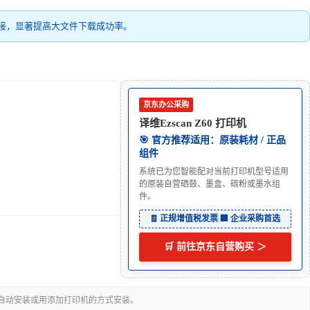
接，显著提高大文件下载成功率。
京东办公采购
译维Ezscan Z60 打印机
🎯 官方推荐适用：原装耗材 / 正品
组件
系统已为您智能配对当前打印机型号适用
的原装自营硒鼓、墨盒、碳粉或墨水组
件。
🧾 正规增值税发票
|
🏢 企业采购首选
🛒 前往京东自营购买 ＞
可自动安装或用添加打印机的方式安装。