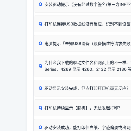
Q
安装驱动提示【没有经过数字签名/第三方INF
由于本站驱动包集成了32位和64位驱动，自动安
分：
Windows较新版本系统强制校验驱动的安全数
Q
打印机连接USB数据线没有反应、识别不到设备
：
✔ 可以使用了
🛡️ 本站驱动均经过严格签名。但由于微软系统
：代
✘ 安装失败
彻底不再识别老旧驱动的 SHA-1 签名
，导致安
请对照本站安装器左侧的图示进行排查：
结论：只要窗口里出
该报错是因为老款打印机官方使用的是旧版签名，新版 
Q
电脑提示「未知USB设备（设备描述符请求失
首先确认打印机电源已开启，USB数据线两端
临时解决方案：
关闭系统驱动强制签名完整步骤
若使用的是台式机，请优先插到电脑机箱的
后置
安装完成后可打印Windows系统测试页确认连通，
出现该报错说明电脑读取不到打印机硬件信息。这
（提醒：此方式仅在安装老款驱动时临时开启，日常正
排除线材松动后，可尝试更换一条USB数据线
为什么我下载的驱动文件名和网页上的不一样、或者
将USB数据线两端全部拔下，重新插紧；
Q
Series、4269 显示 4260、2132 显示 2130 
台式电脑请务必插在机箱后置USB插口，切勿
关闭打印机电源，等待约5秒后重新开机，让系
🟢 放心：这是正常匹配的官方驱动，通常可以
Q
驱动显示安装完成，但点打印打印机毫无反应？
尝试更换一条带双磁环屏蔽的优质打印线，劣质
这是打印机行业普遍采用的**官方命名规则**。
印功能基本一致**的几十款机型，划归为"同一个系
若进行上述操作后依然无效，可能为打印机主板接
建议通过简易自检，快速划分排查范围：
为了提高开发和维护效率，官方只会为该系列发布*
Q
打印机持续显示【脱机】，无法发起打印？
观察打印机指示灯：
🟢 绿灯常亮
通常代表机
型号**，或者在尾部加上
"Series（系列）"
标识。
缺纸、卡纸或耗材未能被识别。
简单尝试：关闭打印机电源，重启电脑，重新插
进行简易复印测试（限一体机）：掀开扫描仪盖
Q
驱动安装成功，能打印但白纸、字迹偏淡或出现
进入系统打印队列，点击顶部「打印机」菜单，
📌 行业常见典型例子（它们共用同一个官方驱