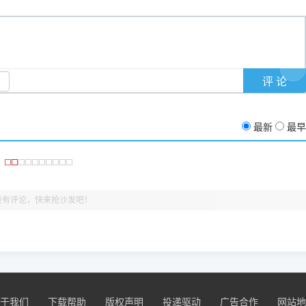
支持与厚爱。
没有黄色感叹号，且打印测试能正常出纸，就说明已经完美兼容，无需纠
最新
最早
没有评论，快来抢沙发吧！
于我们
下载帮助
版权声明
投递驱动
广告合作
网站地