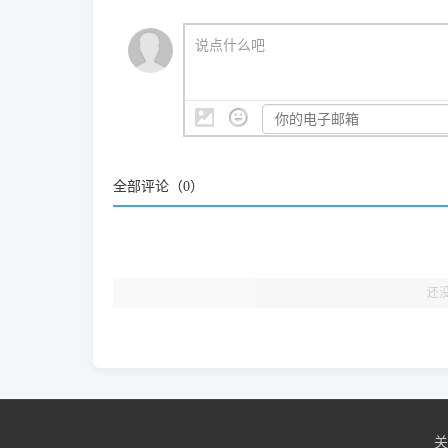
我们会有专人定期查收并整理高频疑难解答，感谢您的
🎯 检验标准：只要驱动顺利装完，设备管理器内
说点什么吧
结显示名称上的细微差别。
全部评论（
0
）
还
关