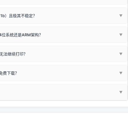
箱，一键修复或清空打印队列。
电脑驱动、USB连接线或系统服务上；
请优先进行机身自检/复印进行判断：
属于同系列，官方驱动名称通常显示为
HP Smart Tank 510 Series
.
硬件故障。重装驱动无法解决，建议联系售后或商家。
11b）且极其不稳定？
▼
尽、硒鼓寿命终结；喷墨打印机可能墨盒干涸、喷头堵塞。
同系列，官方驱动名称通常显示为
HP DeskJet 2130 Series
.
需重新检测 Windows 系统测试页、端口或驱动配置。
式下报错 `0x0000011b` 或频繁脱机。
4位系统还是ARM架构？
▼
系列，官方驱动名称通常显示为
Epson L4260 Series
.
/无线或有线网络打印？（此连接模式最稳定）
查看。微薄佣金收益将全部用
查看高性价比耗材 ＞
+
快捷键可一键打开系统属性，即可查看当前
Win
Pause/Break
同系列，官方驱动名称通常显示为
Canon G3020 Series
.
按键；
无法继续打印？
▼
型。
常代表具备网络连接能力。
自研的
【打印机工具箱】
，打开后在左下角"系统信息"一栏中，即可直
列，官方驱动名称通常显示为
Samsung SCX-3400 Series
.
指令、想删除打印任务后打别的，得等好久才有反应挺浪费时间的。
网络打印模式。如果没有，再采用USB局域网共享方案。
当前的操作系统版本以及系统架构。
免费下载？
▼
键清理：
解决办法
种情况特别多，这里不一一列举。
查看自己电脑系统位数教程
研的
【打印机工具箱】
；
小工具**，旨在简化打印机的各种疑难操作：
▼
护」
菜单；
统USB打印机升级为独立网络打
除的打印队列；
超薄本、Surface Pro X等 Windows ARM 系统设备，普通的
查看打印共享服务器 ＞
e 15 Pro 外观和配置有差异，但它们升级系统时，下载的都是同一个统称
，点击
【清空打印任务】
按钮，软件将自动安全停止后台服务、彻底
门的 ARM 专用驱动。普通电脑用户请忽略本条。
60 就是它们共享的"系统"。
打印机完整型号 + 电脑系统版本 + 遇到故障时的具体报错弹窗截图
。
新启动打印引擎，一键彻底解决卡死。
置。
地址：
https://www.dyjqd.com/api/down.html
一反馈邮箱：
dyjqd@qq.com
i/down.html
站提供的驱动都是站长在实战中高频使用的，要是驱动有错或者不能用，
反馈的问题也会及时验证修复，大家完全可以放心下载。
有任何隐藏收费及广告插件。）