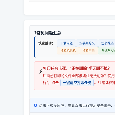
常见问题汇总
快速跳转：
下载问题
安装红绿叉
签名报错
打印机脱机
打印空白
系统与AR
打印任务卡死、"正在删除"半天删不掉？
⚡
后面想打印的文件全部被堵住无法动弹？使
行"，点击
一键清空打印任务
。只需
3秒
Q
点击下载没反应，或者双击运行提示安全警告、